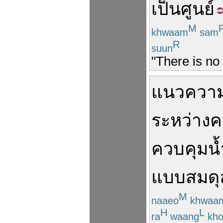
เป็นศูนย์
M
khwaam
sam
R
suun
"There is no
แนวความ
ระหว่าง
ค
ควบคุม
น้
แบบ
สมดุ
M
naaeo
khwaa
H
L
ra
waang
kho