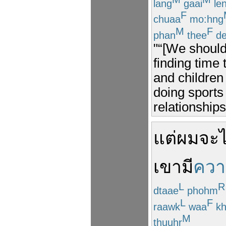
lang
gaai
le
F
chuaa
mo:hng
M
F
phan
thee
de
"“[We should]
finding time
and children
doing sports 
relationships
แต่
ผม
จะ
ไ
เขา
มี
ควา
L
R
dtaae
phohm
L
F
raawk
waa
kh
M
thuuhr