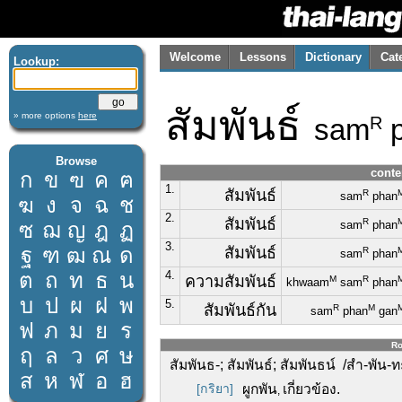
Welcome
Lessons
Dictionary
Cat
Lookup:
สัมพันธ์
» more options
here
sam
p
R
Browse
conte
ก
ข
ฃ
ค
ฅ
1.
สัมพันธ์
R
sam
phan
ฆ
ง
จ
ฉ
ช
2.
สัมพันธ์
R
ซ
ฌ
ญ
ฎ
ฏ
sam
phan
3.
ฐ
ฑ
ฒ
ณ
ด
สัมพันธ์
R
sam
phan
ต
ถ
ท
ธ
น
4.
ความสัมพันธ์
M
R
khwaam
sam
phan
บ
ป
ผ
ฝ
พ
5.
สัมพันธ์กัน
R
M
sam
phan
gan
ฟ
ภ
ม
ย
ร
Ro
ฤ
ล
ว
ศ
ษ
สัมพันธ-; สัมพันธ์; สัมพันธน์ /สำ-พัน-ท
ส
ห
ฬ
อ
ฮ
[กริยา]
ผูกพัน
เกี่ยวข้อง.
,