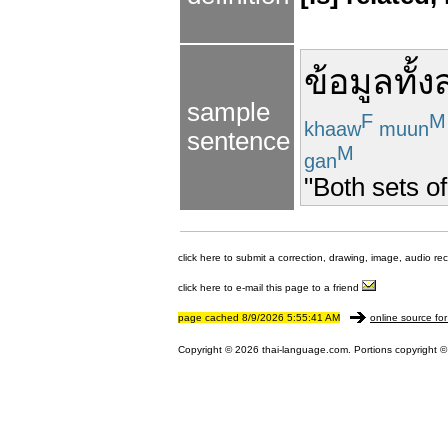
ข้อมูล
ทั้
sample
F
M
khaaw
muun
sentence
M
gan
"Both sets of
click here to submit a correction, drawing, image, audio re
click here to e-mail this page to a friend
page cached 8/9/2026 5:55:41 AM
online source for
Copyright © 2026 thai-language.com. Portions copyright © 