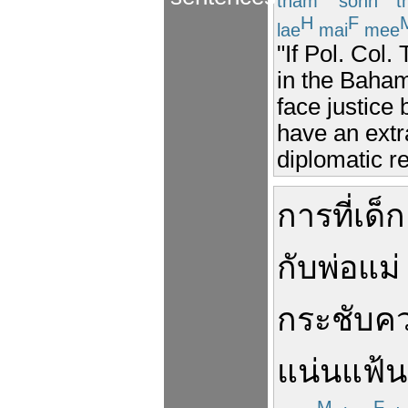
tham
sohn
th
H
F
lae
mai
mee
"If Pol. Col.
in the Bahama
face justice
have an extra
diplomatic rel
การ
ที่
เด็ก
กับ
พ่อแม่
กระชับ
ค
แน่นแฟ้น
M
F