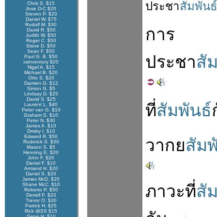
ประชา
สัมพันธ
Chris S. $15
Jose D-C $20
Steven P. $20
Daniel W. $75
Rudolf M. $30
การ
David R. $50
Judith W. $50
Roger C. $50
Steve D. $50
Sean F. $50
ประชา
สัม
Paul G. B. $50
xsinventory $20
Nigel A. $15
Michael B. $20
Otto S. $20
Damien G. $12
Simon G. $5
Lindsay D. $25
David S. $25
ที่
สัมพันธ์
Laurent L. $40
Peter van G. $10
Graham S. $10
Peter N. $30
James A. $10
Dmitry I. $10
Edward R. $50
วากย
สัมพ
Roderick S. $30
Mason S. $5
Henning E. $20
John F. $20
Daniel F. $10
Armand H. $20
Daniel S. $20
James McD. $20
Shane McC. $10
ภาวะ
ที่
สัม
Roberto P. $50
Derrell P. $20
Trevor O. $30
Patrick H. $25
Rick @SS $15
Gene H. $10