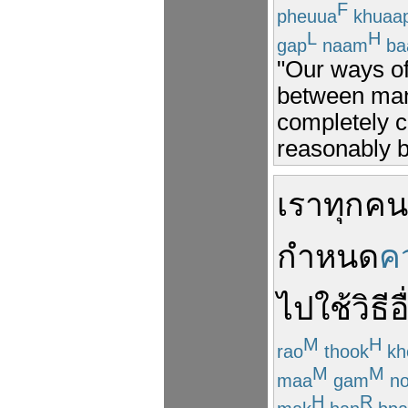
F
pheuua
khuaa
L
H
gap
naam
ba
"Our ways of 
between man 
completely co
reasonably 
เรา
ทุกคน
กำหนด
ค
ไป
ใช้
วิธี
อ
M
H
rao
thook
kh
M
M
maa
gam
no
H
R