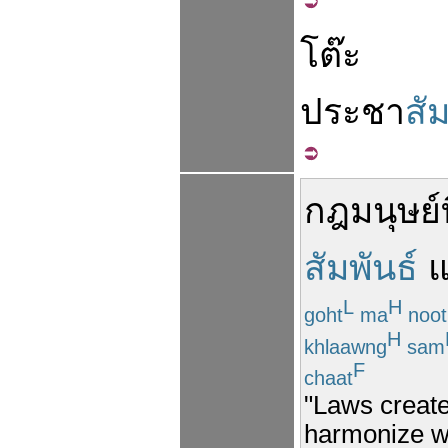
โต๊ะ
ประชา
สัม
กฎ
มนุษย์
สัมพันธ์
L
H
goht
ma
noot
H
khlaawng
sam
F
chaat
"Laws create
harmonize wi