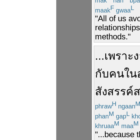
mak
han
bpa
F
L
maak
gwaa
"All of us av
relationships
methods."
...
เพราะ
ง
กับ
คน
ใน
สังสรรค์
ส
H
phraw
ngaan
M
L
phan
gap
kh
M
M
khruaa
maa
"...because t