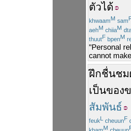
ตัว
ได้
M
khwaam
sam
M
M
aeh
chiia
dt
F
M
thuut
bpen
r
"Personal re
cannot make 
ฝึก
ชื่นชม
เป็น
ของข
สัมพันธ์
L
F
feuk
cheuun
M
kham
cheuun