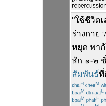
repercussion
"
ใช้ชีวิต
เ
ร่างกาย
หยุด
พาก
สัก
๑
-
๒
ช
สัมพันธ์
ที่
H
M
chai
chee
wi
M
L
bpai
dtruaat
M
H
bpai
phak
ph
M
M