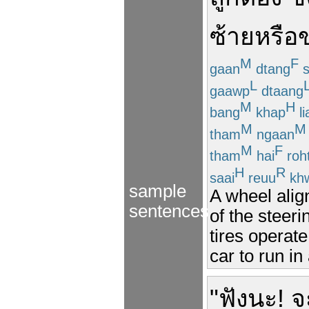
ซ้าย
หรือ
M
F
gaan
dtang
s
L
gaawp
dtaang
M
H
bang
khap
li
M
M
tham
ngaan
M
F
tham
hai
roh
H
R
saai
reuu
kh
sample
A wheel alig
sentences
of the steer
tires operate
car to run in 
"
ฟังนะ!
จ