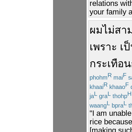
relations wit
your family 
ผม
ไม่สา
เพราะ
เป
กระเทือน
R
F
phohm
mai
s
R
F
khaai
khaao
d
L
L
H
ja
gra
thohp
L
L
waang
bpra
t
"I am unable 
rice because
[making such