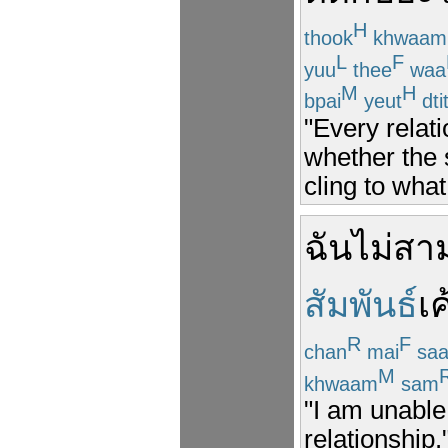
H
thook
khwaam
L
F
yuu
thee
waa
M
H
bpai
yeut
dti
"Every relat
whether the 
cling to what 
ฉัน
ไม่สา
สัมพันธ์
เค
R
F
chan
mai
sa
M
khwaam
sam
"I am unable
relationship.