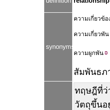
definition
relationship
ความ
เกี่ยว
ข้อ
ความ
เกี่ยว
พัน
synonyms
ความ
ผูกพัน
สัมพันธภ
ทฤษฎี
ที่
ว่
วัตถุ
ขึ้นอย