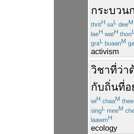
กระบวน
H
L
M
thrit
sa
dee
H
H
lae
wat
thoo
L
M
gra
buaan
ga
activism
วิชา
ที่
ว่า
กับ
ถิ่น
ที่อย
H
M
wi
chaa
thee
L
M
sing
mee
ch
H
laawm
ecology