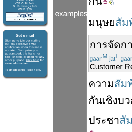
กัน
Aye A. M. $33
S. Cummings $25
Will F. $20
examples
มนุษย
สัมพ
Get e-mail
Sign-up to join our mail­ing
การ
จัดก
list. You'll receive e­mail
notification when this site is
updated. Your privacy is
guaran­teed; this list is not
M
L
sold, shared, or used for any
gaan
jat
gaa
other purpose.
Click here
for
more infor­mation.
Customer R
To unsubscribe, click
here
.
ความ
สัมพ
กัน
เชิง
บว
ประชา
สัม