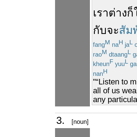
เรา
ต่าง
ก็
กับ
จะ
สัมพ
M
H
L
fang
na
ja
c
M
L
rao
dtaang
g
F
L
kheun
yuu
ga
H
nan
"“Listen to m
all of us wea
any particula
3.
[noun]