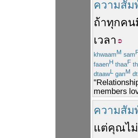
ความสัมพ
ถ้า
ทุกคน
เวลา
M
khwaam
sam
H
F
faaen
thaa
th
L
M
dtaaw
gan
dt
"Relationship
members love
ความสัมพ
แต่
คุณ
ไม