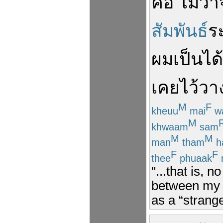
คือ
ไม่ว่
สัมพันธ์
ร
ผม
เป็น
ได้
เคย
ไว้วา
M
F
kheuu
mai
w
M
khwaam
sam
M
M
man
tham
h
F
F
thee
phuaak
"...that is, 
between my s
as a “strange