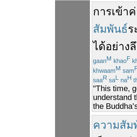
การ
เข้าค
สัมพันธ์
ร
ได้
อย่าง
ล
M
F
gaan
khao
kh
M
khwaam
sam
R
L
H
saa
sa
na
t
"This time,
understand t
the Buddha’s
ความสัมพ