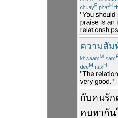
F
H
chuay
phat
t
"You should 
praise is an 
relationships
ความสัมพ
M
khwaam
sam
M
H
dee
nak
"The relati
very good."
กับ
คนรัก
คบหา
กัน