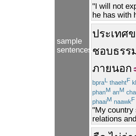
"I will not e
he has with h
ประเทศ
ข
sample
ชอบธรร
sentences
ภายนอก
L
F
bpra
thaeht
k
M
M
phan
an
cha
M
F
phaai
naawk
"My country s
relations and