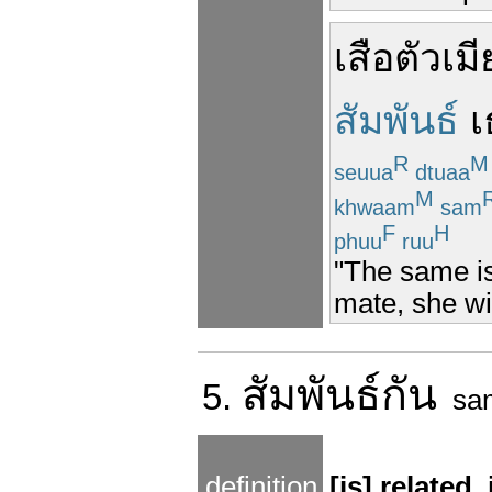
เสือ
ตัวเมี
สัมพันธ์
เ
R
M
seuua
dtuaa
M
khwaam
sam
F
H
phuu
ruu
"The same is
mate, she wil
สัมพันธ์
กัน
5.
sa
definition
[is] related