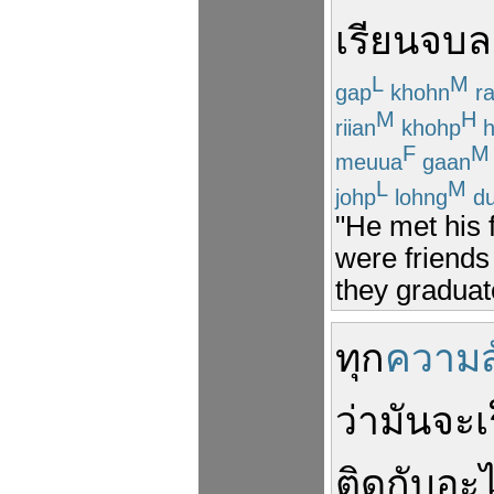
เรียน
จบล
L
M
gap
khohn
ra
M
H
riian
khohp
h
F
M
meuua
gaan
L
M
johp
lohng
du
"He met his f
were friends
they graduat
ทุก
ความส
ว่า
มันจะ
เ
ติด
กับ
อะไ