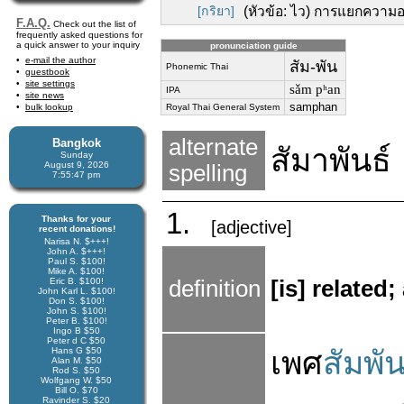
[กริยา]
(หัวข้อ: ไว) การแยกความ
F.A.Q.
Check out the list of
frequently asked questions for
a quick answer to your inquiry
pronunciation guide
e-mail the author
สัม-พัน
Phonemic Thai
guestbook
site settings
sǎm pʰan
IPA
site news
samphan
bulk lookup
Royal Thai General System
alternate
Bangkok
สัมาพันธ์
Sunday
August 9, 2026
spelling
7:55:48 pm
1.
Thanks for your
[adjective]
recent donations!
Narisa N. $+++!
John A. $+++!
Paul S. $100!
Mike A. $100!
Eric B. $100!
definition
[is] related
John Karl L. $100!
Don S. $100!
John S. $100!
Peter B. $100!
Ingo B $50
Peter d C $50
Hans G $50
เพศ
สัมพัน
Alan M. $50
Rod S. $50
Wolfgang W. $50
Bill O. $70
Ravinder S. $20