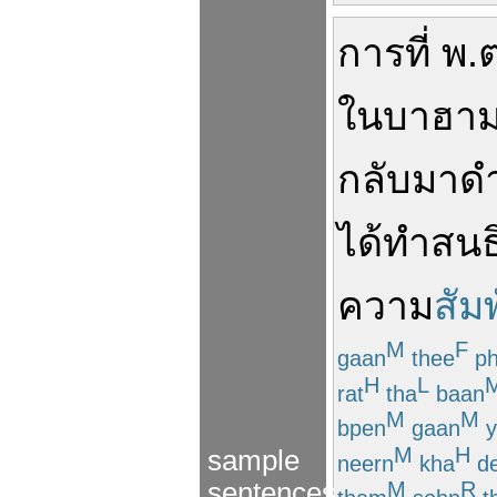
การที่
พ.ต
ใน
บาฮา
กลับมา
ดำ
ได้
ทำ
สนธ
ความ
สัมพ
M
F
gaan
thee
ph
H
L
rat
tha
baan
M
M
bpen
gaan
y
M
H
sample
neern
kha
d
sentences
M
R