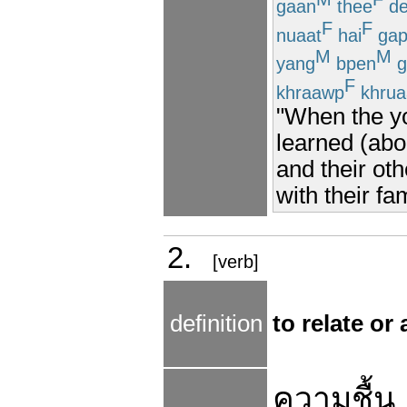
gaan
thee
de
F
F
nuaat
hai
ga
M
M
yang
bpen
g
F
khraawp
khrua
"When the y
learned (abo
and their oth
with their fam
2.
[verb]
definition
to relate or
ความ
ชื้น