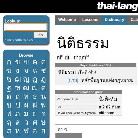
Welcome
Lessons
Dictionary
Cat
Lookup:
นิติธรรม
» more options
here
Browse
H
L
M
ni
dti
tham
ก
ข
ฃ
ค
ฅ
Royal Institute - 1982
ฆ
ง
จ
ฉ
ช
นิติธรรม /นิ-ติ-ทำ/
ซ
ฌ
ญ
ฎ
ฏ
[นาม]
หลักพื้นฐานแห่งกฎหมาย.
ฐ
ฑ
ฒ
ณ
ด
pronunciation guide
ต
ถ
ท
ธ
น
นิ-ติ-ทัม
Phonemic Thai
บ
ป
ผ
ฝ
พ
níʔ tìʔ tʰam
IPA
ฟ
ภ
ม
ย
ร
niti tham
Royal Thai General System
ฤ
ล
ว
ศ
ษ
ส
ห
ฬ
อ
ฮ
[noun]