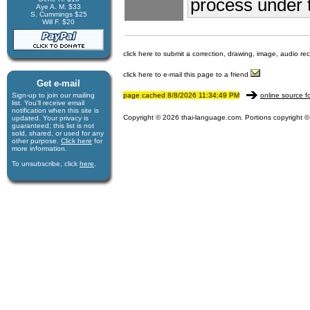
process under t
Aye A. M. $33
S. Cummings $25
Will F. $20
click here to submit a correction, drawing, image, audio re
click here to e-mail this page to a friend
Get e-mail
Sign-up to join our mail­ing
page cached 8/8/2026 11:34:49 PM
online source f
list. You'll receive e­mail
notification when this site is
Copyright © 2026 thai-language.com. Portions copyright © 
updated. Your privacy is
guaran­teed; this list is not
sold, shared, or used for any
other purpose.
Click here
for
more infor­mation.
To unsubscribe, click
here
.