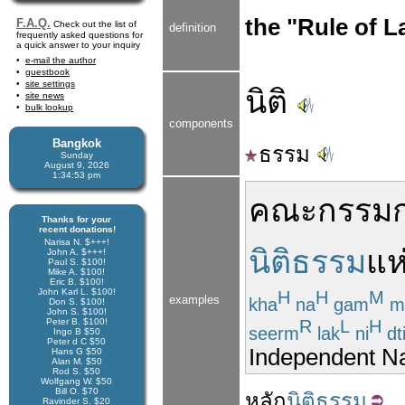
the "Rule of 
F.A.Q.
Check out the list of
definition
frequently asked questions for
a quick answer to your inquiry
e-mail the author
guestbook
site settings
นิติ
site news
bulk lookup
components
Bangkok
ธรรม
Sunday
August 9, 2026
1:34:53 pm
คณะกรรม
Thanks for your
recent donations!
Narisa N. $+++!
นิติธรรม
แห
John A. $+++!
Paul S. $100!
Mike A. $100!
Eric B. $100!
John Karl L. $100!
H
H
M
examples
kha
na
gam
m
Don S. $100!
John S. $100!
R
L
H
Peter B. $100!
seerm
lak
ni
dt
Ingo B $50
Peter d C $50
Independent N
Hans G $50
Alan M. $50
Rod S. $50
Wolfgang W. $50
Bill O. $70
หลัก
นิติธรรม
Ravinder S. $20