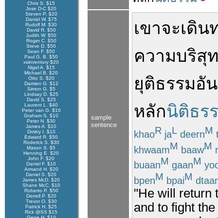
Chris S. $15
Jose D-C $20
Steven P. $20
Daniel W. $75
เขา
จะ
เดิน
Rudolf M. $30
David R. $50
Judith W. $50
Roger C. $50
Steve D. $50
ความบริสุทธ
Sean F. $50
Paul G. B. $50
xsinventory $20
Nigel A. $15
Michael B. $20
ยุติธรรม
อัน
Otto S. $20
Damien G. $12
Simon G. $5
Lindsay D. $25
David S. $25
หลัก
นิติธร
Laurent L. $40
Peter van G. $10
Graham S. $10
sample
Peter N. $30
sentence
James A. $10
R
L
M
khao
ja
deern
Dmitry I. $10
Edward R. $50
Roderick S. $30
M
M
khwaam
baaw
r
Mason S. $5
Henning E. $20
John F. $20
M
M
buaan
gaan
yoo
Daniel F. $10
Armand H. $20
M
M
Daniel S. $20
bpen
bpai
dtaa
James McD. $20
Shane McC. $10
"He will return
Roberto P. $50
Derrell P. $20
Trevor O. $30
and to fight th
Patrick H. $25
Rick @SS $15
Gene H. $10