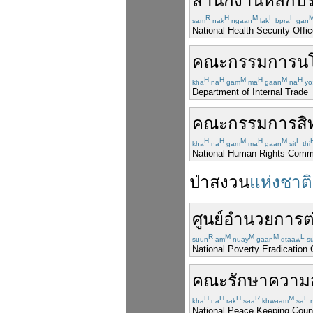
สำนักงาน
หลักปร
R
H
M
L
L
sam
nak
ngaan
lak
bpra
gan
National Health Security Offi
คณะกรรมการ
น
H
H
M
H
M
H
kha
na
gam
ma
gaan
na
yo
Department of Internal Trade
คณะกรรมการ
ส
H
H
M
H
M
L
kha
na
gam
ma
gaan
sit
thi
National Human Rights Commi
ป่าสงวน
แห่งชาติ
ศูนย์
อำนวยการ
ต
R
M
M
M
L
suun
am
nuay
gaan
dtaaw
s
National Poverty Eradication 
คณะ
รักษา
ความ
H
H
H
R
M
L
kha
na
rak
saa
khwaam
sa
n
National Peace Keeping Coun