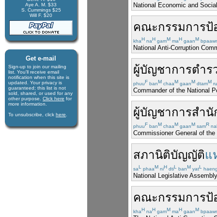
National Economic and Socia
Aye A. M. $33
S. Cummings $25
Will F. $20
คณะกรรมการ
ป้
H
H
M
H
M
kha
na
gam
ma
gaan
bpaaw
National Anti-Corruption Com
Get e-mail
ผู้บัญชาการ
ตำร
Sign-up to join our mail­ing
list. You'll receive e­mail
notification when this site is
F
M
M
M
M
updated. Your privacy is
phuu
ban
chaa
gaan
dtam
ru
guaran­teed; this list is not
Commander of the National P
sold, shared, or used for any
other purpose.
Click here
for
more infor­mation.
ผู้บัญชาการ
สำนั
To unsubscribe, click
here
.
F
M
M
M
R
phuu
ban
chaa
gaan
sam
na
Commissioner General of the 
สภานิติบัญญัติ
แห
L
M
H
L
M
L
sa
phaa
ni
dti
ban
yat
haen
National Legislative Assembl
คณะกรรมการ
ป้
H
H
M
H
M
kha
na
gam
ma
gaan
bpaaw