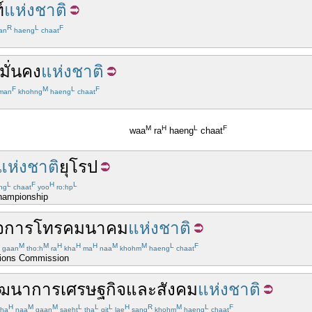
์
แห่งชาติ
R
L
F
an
haeng
chaat
ั่นคง
แห่งชาติ
F
M
L
F
man
khohng
haeng
chaat
M
H
L
F
waa
ra
haeng
chaat
แห่งชาติ
ยุโรป
L
F
H
L
ng
chaat
yoo
ro:hp
Championship
ิจการ
โทรคมนาคม
แห่งชาติ
M
M
H
H
H
M
M
L
F
gaan
tho:h
ra
kha
ma
naa
khohm
haeng
chaat
tions Commission
ัฒนาการ
เศรษฐกิจ
และ
สังคม
แห่งชาติ
H
M
M
L
L
L
H
R
M
L
F
ha
naa
gaan
saeht
tha
git
lae
sang
khohm
haeng
chaat