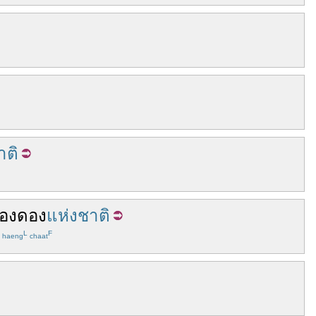
าติ
องดอง
แห่งชาติ
L
F
haeng
chaat