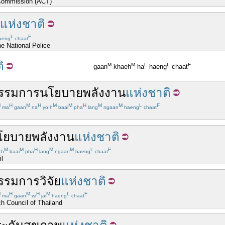
 Commission (ACT)
แห่งชาติ
L
F
aeng
chaat
he National Police
ิ
M
M
L
L
F
gaan
khaeh
ha
haeng
chaat
รรมการ
นโยบาย
พลังงาน
แห่งชาติ
M
H
M
H
M
M
H
M
M
L
F
ma
gaan
na
yo:h
baai
pha
lang
ngaan
haeng
chaat
โยบาย
พลังงาน
แห่งชาติ
M
M
H
M
M
L
F
:h
baai
pha
lang
ngaan
haeng
chaat
il
รรมการ
วิจัย
แห่งชาติ
M
H
M
H
M
L
F
ma
gaan
wi
jai
haeng
chaat
ch Council of Thailand