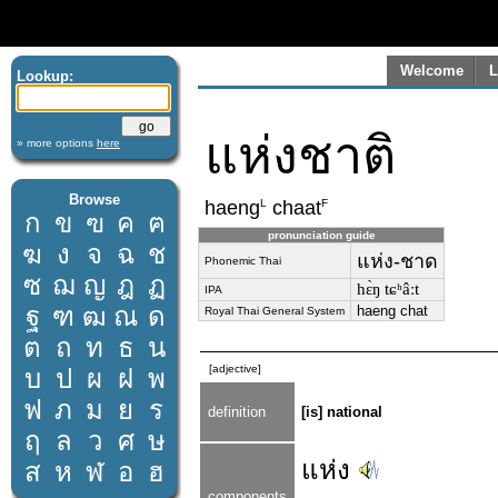
Welcome
L
Lookup:
แห่งชาติ
» more options
here
Browse
L
F
haeng
chaat
ก
ข
ฃ
ค
ฅ
pronunciation guide
ฆ
ง
จ
ฉ
ช
แห่ง-ชาด
Phonemic Thai
ซ
ฌ
ญ
ฎ
ฏ
hɛ̀ŋ tɕʰâːt
IPA
ฐ
ฑ
ฒ
ณ
ด
haeng chat
Royal Thai General System
ต
ถ
ท
ธ
น
[adjective]
บ
ป
ผ
ฝ
พ
ฟ
ภ
ม
ย
ร
definition
[is] national
ฤ
ล
ว
ศ
ษ
แห่ง
ส
ห
ฬ
อ
ฮ
components