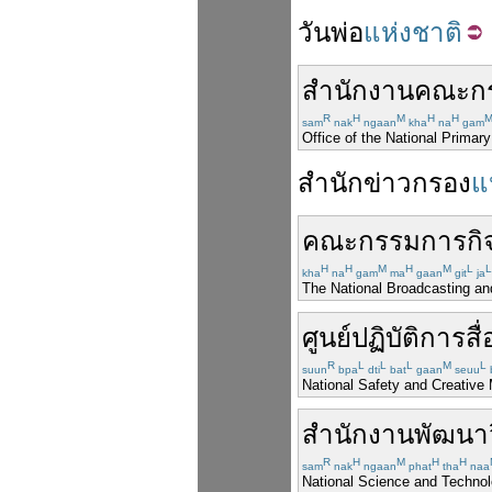
วันพ่อ
แห่งชาติ
สำนักงาน
คณะก
R
H
M
H
H
sam
nak
ngaan
kha
na
gam
Office of the National Prima
สำนัก
ข่าวกรอง
แ
คณะกรรมการ
ก
H
H
M
H
M
L
L
kha
na
gam
ma
gaan
git
ja
The National Broadcasting a
ศูนย์
ปฏิบัติการ
สื่
R
L
L
L
M
L
suun
bpa
dti
bat
gaan
seuu
National Safety and Creative
สำนักงาน
พัฒนา
R
H
M
H
H
sam
nak
ngaan
phat
tha
naa
National Science and Techno