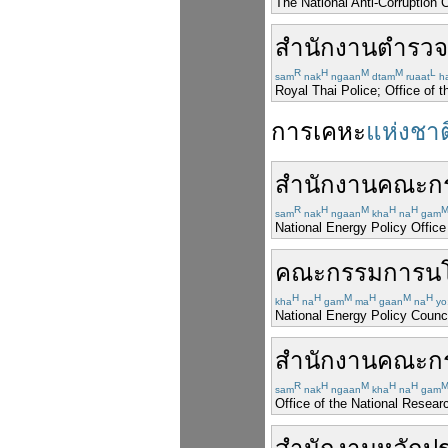
The National Anti-Corruption
สำนักงาน
ตำรวจ
R
H
M
M
L
sam
nak
ngaan
dtam
ruaat
h
Royal Thai Police; Office of t
การ
เคหะ
แห่งชาต
สำนักงาน
คณะก
R
H
M
H
H
sam
nak
ngaan
kha
na
gam
National Energy Policy Office
คณะกรรมการ
น
H
H
M
H
M
H
kha
na
gam
ma
gaan
na
yo
National Energy Policy Counc
สำนักงาน
คณะก
R
H
M
H
H
sam
nak
ngaan
kha
na
gam
Office of the National Resear