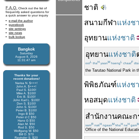
ชาติ
F.A.Q.
Check out the list of
frequently asked questions for
a quick answer to your inquiry
สนามกีฬา
แห่งชา
e-mail the author
guestbook
site settings
site news
อุทยาน
แห่งชาติ
bulk lookup
Bangkok
อุทยาน
แห่งชาติ
Saturday
August 8, 2026
11:31:47 am
L
H
M
L
F
oot
tha
yaan
haeng
chaat
dta
the Tarutao National Park in 
Thanks for your
recent donations!
พิพิธภัณฑ์
แห่งชา
Narisa N. $+++!
John A. $+++!
Paul S. $100!
Mike A. $100!
Eric B. $100!
หอสมุด
แห่งชาติ
John Karl L. $100!
Don S. $100!
John S. $100!
Peter B. $100!
Ingo B $50
สำนักงาน
คณะก
Peter d C $50
Hans G $50
Alan M. $50
R
H
M
H
H
sam
nak
ngaan
kha
na
gam
Rod S. $50
Office of the National Educat
Wolfgang W. $50
Bill O. $70
Ravinder S. $20