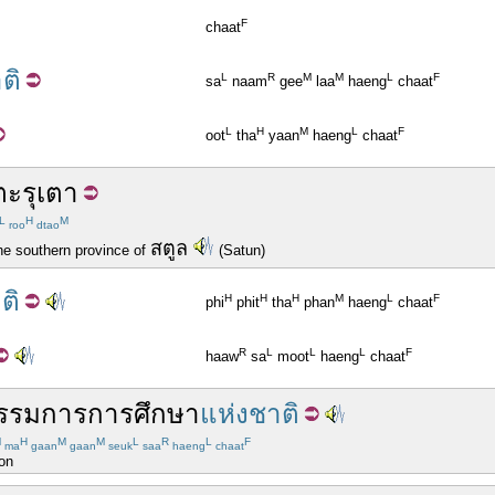
F
chaat
ติ
L
R
M
M
L
F
sa
naam
gee
laa
haeng
chaat
L
H
M
L
F
oot
tha
yaan
haeng
chaat
ตะรุเตา
L
H
M
roo
dtao
สตูล
the southern province of
(Satun)
ติ
H
H
H
M
L
F
phi
phit
tha
phan
haeng
chaat
R
L
L
L
F
haaw
sa
moot
haeng
chaat
รรมการ
การศึกษา
แห่งชาติ
M
H
M
M
L
R
L
F
ma
gaan
gaan
seuk
saa
haeng
chaat
ion