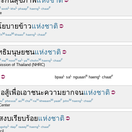
ะกัน
สุขภาพ
แห่งชาติ
M
L
L
F
L
F
sook
kha
phaap
haeng
chaat
ce
โยบาย
ข้าว
แห่งชาติ
M
M
F
L
F
:h
baai
khaao
haeng
chaat
ิทธิมนุษยชน
แห่งชาติ
H
H
H
L
H
M
L
F
ma
noot
sa
ya
chohn
haeng
chaat
ssion of Thailand (NHRC)
L
L
R
L
F
bpaa
sa
nguaan
haeng
chaat
่อสู้
เพื่อ
เอา
ชนะ
ความยากจน
แห่งชาติ
F
F
M
H
H
M
F
M
L
F
uu
pheuua
ao
cha
na
khwaam
yaak
john
haeng
chaat
Center
สงบ
เรียบร้อย
แห่งชาติ
L
F
H
L
F
gohp
riiap
raawy
haeng
chaat
cil