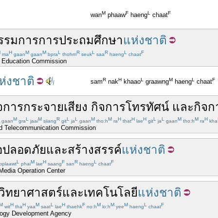
M
F
L
F
wan
phaaw
haeng
chaat
รรมการ
การ
ประถม
ศึกษา
แห่งชาติ
M
H
M
M
L
R
L
R
L
F
ma
gaan
gaan
bpra
thohm
seuk
saa
haeng
chaat
ry Education Commission
ห่งชาติ
R
H
L
M
L
F
sam
nak
khaao
graawng
haeng
chaat
ิจการ
กระจายเสียง
กิจการ
โทรทัศน์
และ
กิจก
M
L
M
R
L
L
M
M
H
H
H
L
L
M
M
H
gaan
gra
jaai
siiang
git
ja
gaan
tho:h
ra
that
lae
git
ja
gaan
tho:h
ra
kha
nd Telecommunication Commission
อ
ปลอดภัย
และ
สร้างสรรค์
แห่งชาติ
L
M
H
F
R
L
F
bplaawt
phai
lae
saang
san
haeng
chaat
 Media Operation Center
วิทยาศาสตร์
และ
เทคโนโลยี
แห่งชาติ
M
H
H
M
L
H
F
M
M
M
L
F
wit
tha
yaa
saat
lae
thaehk
no:h
lo:h
yee
haeng
chaat
logy Development Agency