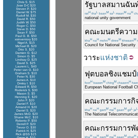
Chris S. $15
รัฐบาล
สมานฉันท
Jose D-C $20
Steven P. $20
Daniel W. $75
H
L
M
L
M
H
rat
tha
baan
sa
maan
na
ch
Rudolf M. $30
national unity government
David R. $50
Judith W. $50
Roger C. $50
Steve D. $50
คณะมนตรี
ความม
Sean F. $50
Paul G. B. $50
xsinventory $20
H
H
M
M
M
kha
na
mohn
dtree
khwaam
Nigel A. $15
Council for National Security
Michael B. $20
Otto S. $20
Damien G. $12
วาระ
แห่งชาติ
Simon G. $5
Lindsay D. $25
David S. $25
Laurent L. $40
Peter van G. $10
ฟุตบอล
ชิง
แชมป์
Graham S. $10
Peter N. $30
James A. $10
H
M
M
H
foot
baawn
ching
chaaem
hae
Dmitry I. $10
European National Football 
Edward R. $50
Roderick S. $30
Mason S. $5
Henning E. $20
คณะกรรมการ
ก
John F. $20
Daniel F. $10
Armand H. $20
H
H
M
H
M
L
L
kha
na
gam
ma
gaan
git
ja
Daniel S. $20
The National Telecommunica
James McD. $20
Shane McC. $10
Roberto P. $50
Derrell P. $20
คณะกรรมการ
พ
Trevor O. $30
Patrick H. $25
Rick @SS $15
H
H
M
H
M
H
kha
na
gam
ma
gaan
phat
t
Gene H. $10