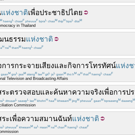
น
แห่งชาติ
เพื่อ
ประชาธิปไตย
M
L
F
F
L
M
H
L
M
haeng
chaat
pheuua
bpra
chaa
thip
bpa
dtai
emocracy in Thailand
ัฒนธรรม
แห่งชาติ
H
H
M
L
F
ha
na
tham
haeng
chaat
ิจการ
กระจายเสียง
และ
กิจการ
โทรทัศน์
แห่งช
M
L
M
R
H
L
L
M
M
H
H
L
F
gaan
gra
jaai
siiang
lae
git
ja
gaan
tho:h
ra
that
haeng
chaat
nal Television and Broadcasting Affairs
สระ
ตรวจสอบ
และ
ค้นหา
ความจริง
เพื่อ
การปร
L
L
L
H
H
R
M
M
F
M
M
M
ra
dtruaat
saawp
lae
khohn
haa
khwaam
jing
pheuua
gaan
bpraawng
daawng
ciliation Commission
สระ
เพื่อ
ความ
สมานฉันท์
แห่งชาติ
L
F
M
L
M
H
R
L
F
ra
pheuua
khwaam
sa
maan
na
chan
haeng
chaat
Commission