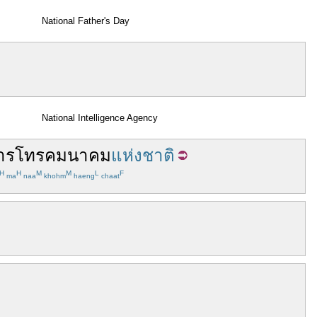
National Father's Day
National Intelligence Agency
าร
โทรคมนาคม
แห่งชาติ
H
H
M
M
L
F
ma
naa
khohm
haeng
chaat