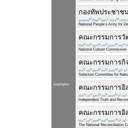
กองทัพ
ประชาช
M
H
L
M
gaawng
thap
bpra
chaa
chohn
National People’s Army for D
คณะกรรมการ
ว
H
H
M
H
M
H
kha
na
gam
ma
gaan
wat
t
National Culture Commission
คณะกรรมการ
ก
H
H
M
H
M
L
L
kha
na
gam
ma
gaan
git
ja
Selection Committee for Natio
examples
คณะกรรมการ
อิ
H
H
M
H
M
L
L
kha
na
gam
ma
gaan
it
sa
Independent Truth and Recon
คณะกรรมการ
อิ
H
H
M
H
M
L
L
kha
na
gam
ma
gaan
it
sa
The National Reconciliation 