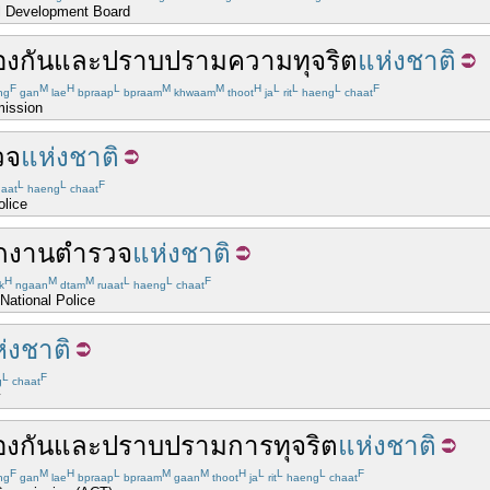
l Development Board
องกัน
และ
ปราบปราม
ความทุจริต
แห่งชาติ
F
M
H
L
M
M
H
L
L
L
F
ng
gan
lae
bpraap
bpraam
khwaam
thoot
ja
rit
haeng
chaat
mission
วจ
แห่งชาติ
L
L
F
aat
haeng
chaat
olice
กงาน
ตำรวจ
แห่งชาติ
H
M
M
L
L
F
k
ngaan
dtam
ruaat
haeng
chaat
National Police
่งชาติ
L
F
g
chaat
y
องกัน
และ
ปราบปราม
การ
ทุจริต
แห่งชาติ
F
M
H
L
M
M
H
L
L
L
F
ng
gan
lae
bpraap
bpraam
gaan
thoot
ja
rit
haeng
chaat