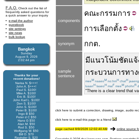
F.A.Q.
Check out the list of
คณะ
กรรมการ
frequently asked questions for
a quick answer to your inquiry
components
e-mail the author
guestbook
การ
เลือก
ตั้ง
site settings
site news
bulk lookup
กกต.
synonym
Bangkok
Sunday
August 9, 2026
มีแนวโน้ม
ชัดแจ้
2:02:44 pm
กระบวนการ
ทาง
sample
Thanks for your
sentence
recent donations!
M
M
H
H
mee
naaeo
no:hm
chat
jaaeng
Narisa N. $+++!
H
H
F
M
R
luaan
laaeo
mai
mee
phohn
d
John A. $+++!
Paul S. $100!
"There is a clear trend that 
Mike A. $100!
Eric B. $100!
John Karl L. $100!
Don S. $100!
John S. $100!
Peter B. $100!
click here to submit a correction, drawing, image, audio re
Ingo B $50
Peter d C $50
click here to e-mail this page to a friend
Hans G $50
Alan M. $50
Rod S. $50
page cached 8/9/2026 12:02:40 AM
online source f
Wolfgang W. $50
Bill O. $70
Ravinder S. $20
Copyright © 2026 thai-language.com. Portions copyright © 