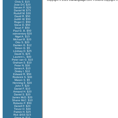
Chris S. $15
Jose D-C $20
Steven P. $20
Daniel W. $75
Rudolf M. $30
David R. $50
Judith W. $50
Roger C. $50
Steve D. $50
Sean F. $50
Paul G. B. $50
xsinventory $20
Nigel A. $15
Michael B. $20
Otto S. $20
Damien G. $12
Simon G. $5
Lindsay D. $25
David S. $25
Laurent L. $40
Peter van G. $10
Graham S. $10
Peter N. $30
James A. $10
Dmitry I. $10
Edward R. $50
Roderick S. $30
Mason S. $5
Henning E. $20
John F. $20
Daniel F. $10
Armand H. $20
Daniel S. $20
James McD. $20
Shane McC. $10
Roberto P. $50
Derrell P. $20
Trevor O. $30
Patrick H. $25
Rick @SS $15
Gene H. $10