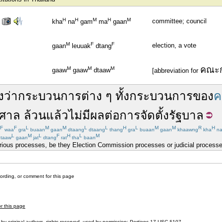
H
H
M
H
M
committee; council
kha
na
gam
ma
gaan
M
F
F
election, a vote
gaan
leuuak
dtang
คณะ
M
M
M
gaaw
gaaw
dtaaw
[abbreviation for
ง
ว่า
กระบวนการ
ต่าง ๆ
ทั้ง
กระบวนการ
ของ
ค
ศาล
ล้วน
แล้ว
ไม่
มีผลต่อ
การ
จัดตั้ง
รัฐบาล
F
F
L
M
M
L
L
H
L
M
M
R
H
waa
gra
buaan
gaan
dtaang
dtaang
thang
gra
buaan
gaan
khaawng
kha
n
L
M
L
F
H
L
M
taaw
gaan
jat
dtang
rat
tha
baan
various processes, be they Election Commission processes or judicial processe
cording, or comment for this page
or this page
by original authors, rights reserved, used by permission; Portions
17 USC §107
.