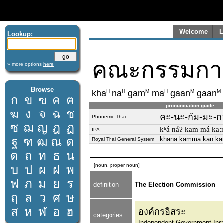
Welcome
L
Lookup:
คณะกรรมการก
» more options
here
Browse
H
H
M
H
M
M
kha
na
gam
ma
gaan
gaan
ก
ข
ฃ
ค
ฅ
pronunciation guide
ฆ
ง
จ
ฉ
ช
คะ-นะ-กัม-มะ-กา
Phonemic Thai
ซ
ฌ
ญ
ฎ
ฏ
kʰá náʔ kam má kaːn
IPA
ฐ
ฑ
ฒ
ณ
ด
khana kamma kan kan
Royal Thai General System
ต
ถ
ท
ธ
น
[noun, proper noun]
บ
ป
ผ
ฝ
พ
ฟ
ภ
ม
ย
ร
definition
The Election Commission
ฤ
ล
ว
ศ
ษ
ส
ห
ฬ
อ
ฮ
องค์กรอิสระ
categories
Independent Government Insti