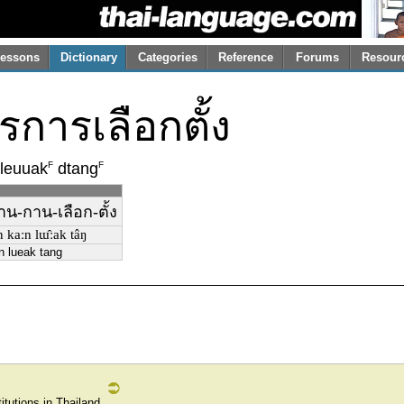
essons
Dictionary
Categories
Reference
Forums
Resour
ารเลือกตั้ง
F
F
leuuak
dtang
น-กาน-เลือก-ตั้ง
 kaːn lɯ̂ːak tâŋ
 lueak tang
tutions in Thailand