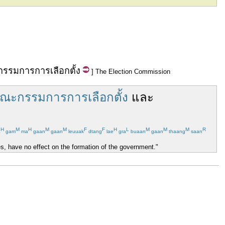
กรรมการ
การเลือกตั้ง
] The Election Commission
ณะกรรมการการเลือกตั้ง
และ
H
M
H
M
M
F
F
H
L
M
M
M
R
a
gam
ma
gaan
gaan
leuuak
dtang
lae
gra
buaan
gaan
thaang
saan
s, have no effect on the formation of the government."