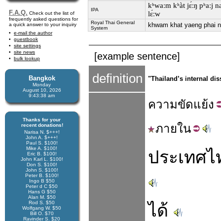
kʰwaːm kʰàt jɛ́ːŋ pʰaːj naj
IPA
F.A.Q.
lɛ́ːw
Check out the list of
frequently asked questions for
Royal Thai General
khwam khat yaeng phai na
a quick answer to your inquiry
System
e-mail the author
guestbook
site settings
site news
[example sentence]
bulk lookup
definition
Bangkok
"Thailand’s internal dis
Monday
August 10, 2026
9:43:39 am
ความ
ขัด
แย้ง
Thanks for your
ภาย
ใน
recent donations!
Narisa N. $+++!
John A. $+++!
Paul S. $100!
Mike A. $100!
ประเทศไ
Eric B. $100!
John Karl L. $100!
Don S. $100!
John S. $100!
Peter B. $100!
Ingo B $50
Peter d C $50
Hans G $50
Alan M. $50
Rod S. $50
ได้
Wolfgang W. $50
Bill O. $70
Ravinder S. $20