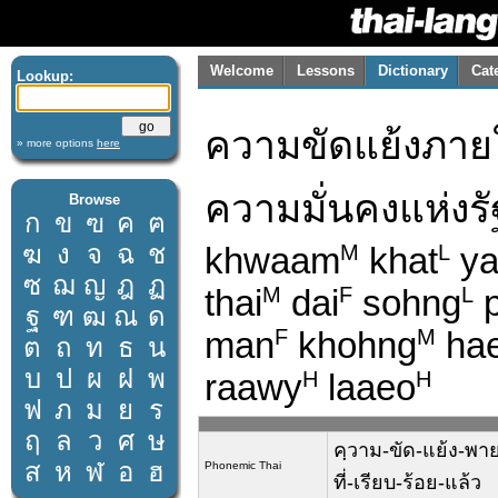
Welcome
Lessons
Dictionary
Cat
Lookup:
ความขัดแย้งภาย
» more options
here
ความมั่นคงแห่งรัฐ
Browse
ก
ข
ฃ
ค
ฅ
ฆ
ง
จ
ฉ
ช
khwaam
khat
ya
M
L
ซ
ฌ
ญ
ฎ
ฏ
thai
dai
sohng
p
M
F
L
ฐ
ฑ
ฒ
ณ
ด
man
khohng
ha
F
M
ต
ถ
ท
ธ
น
บ
ป
ผ
ฝ
พ
raawy
laaeo
H
H
ฟ
ภ
ม
ย
ร
ฤ
ล
ว
ศ
ษ
คฺวาม-ขัด-แย้ง-พาย
ส
ห
ฬ
อ
ฮ
Phonemic Thai
ที่-เรียบ-ร้อย-แล้ว