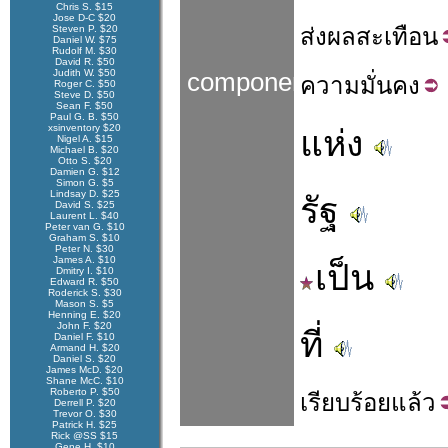
Chris S. $15
Jose D-C $20
Steven P. $20
ส่งผล
สะเทือน
Daniel W. $75
Rudolf M. $30
David R. $50
Judith W. $50
components
ความ
มั่น
คง
Roger C. $50
Steve D. $50
Sean F. $50
Paul G. B. $50
xsinventory $20
แห่ง
Nigel A. $15
Michael B. $20
Otto S. $20
Damien G. $12
Simon G. $5
Lindsay D. $25
รัฐ
David S. $25
Laurent L. $40
Peter van G. $10
Graham S. $10
Peter N. $30
James A. $10
เป็น
Dmitry I. $10
Edward R. $50
Roderick S. $30
Mason S. $5
Henning E. $20
John F. $20
ที่
Daniel F. $10
Armand H. $20
Daniel S. $20
James McD. $20
Shane McC. $10
Roberto P. $50
เรียบร้อย
แล้ว
Derrell P. $20
Trevor O. $30
Patrick H. $25
Rick @SS $15
Gene H. $10