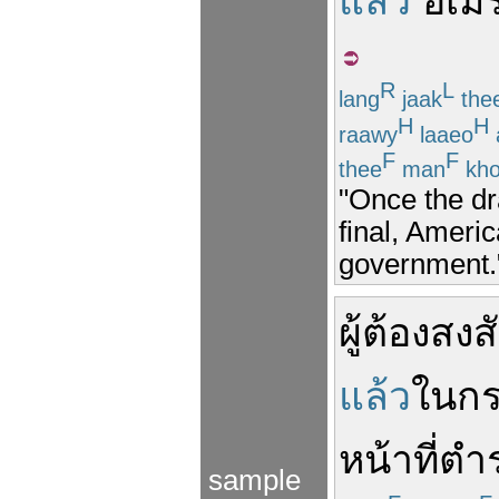
แล้ว
อเมร
R
L
lang
jaak
the
H
H
raawy
laaeo
F
F
thee
man
kho
"Once the dr
final, Americ
government.
ผู้ต้องสงส
แล้ว
ใน
ก
หน้าที่ต
sample