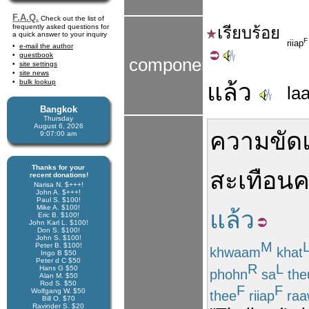
F.A.Q.
Check out the list of
frequently asked questions for
เรียบ
ร้อย
a quick answer to your inquiry
F
riiap
e-mail the author
guestbook
components
site settings
site news
bulk lookup
แล้ว
la
Bangkok
Thursday
August 6, 2026
ความขัดแ
9:07:00 am
Thanks for your
สะเทือน
ค
recent donations!
Narisa N. $+++!
John A. $+++!
Paul S. $100!
Mike A. $100!
แล้ว
Eric B. $100!
John Karl L. $100!
Don S. $100!
John S. $100!
M
Peter B. $100!
khwaam
khat
Ingo B $50
Peter d C $50
R
L
Hans G $50
phohn
sa
the
Alan M. $50
Rod S. $50
F
F
Wolfgang W. $50
thee
riiap
raa
Bill O. $70
Ravinder S. $20