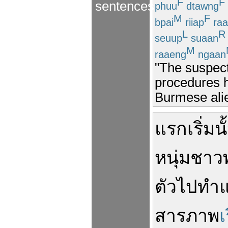
F
F
sentences
phuu
dtawng
M
F
bpai
riiap
ra
L
R
seuup
suaan
M
raaeng
ngaan
"The suspect
procedures h
Burmese ali
แรกเริ่ม
นั
หนุ่ม
ชาว
ตัว
ไป
ทำ
สารภาพ
เ