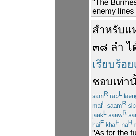
"The Burmes
enemy lines 
สำหรับ
แห
๓๘
ลำ
ได
เรียบร้อย
ชอบ
เท่าน
R
L
sam
rap
laen
L
R
mai
saam
sip
L
R
jaak
saaw
sa
F
H
H
hai
kha
na
r
"As for the 