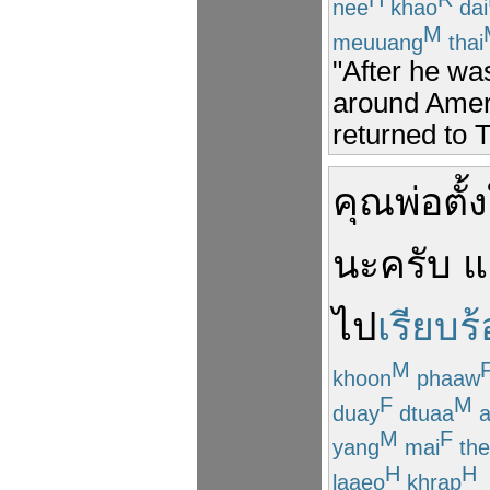
nee
khao
dai
M
meuuang
thai
"After he wa
around Amer
returned to 
คุณพ่อ
ตั้
นะ
ครับ
แ
ไป
เรียบร
M
khoon
phaaw
F
M
duay
dtuaa
a
M
F
yang
mai
the
H
H
laaeo
khrap