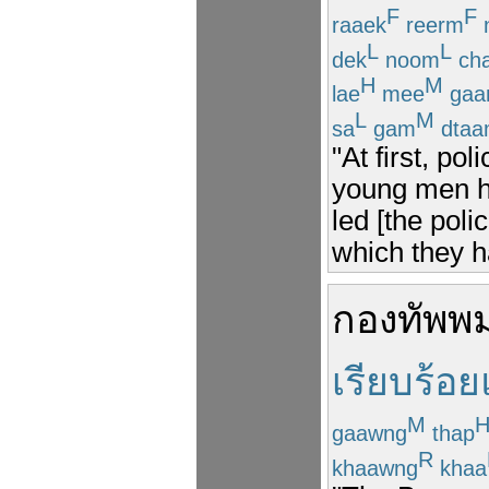
F
F
raaek
reerm
L
L
dek
noom
ch
H
M
lae
mee
gaa
L
M
sa
gam
dtaa
"At first, po
young men ha
led [the poli
which they h
กองทัพ
พม
เรียบร้อย
M
gaawng
thap
R
khaawng
khaa