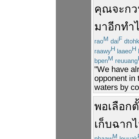
คุณ
จะ
กวน
มา
อีก
ทำ
M
F
rao
dai
dtoh
H
H
raawy
laaeo
M
bpen
reuuang
"We have al
opponent in 
waters by co
พอ
เลือกตั
เก็บฉาก
ไ
M
phaaw
leuuak