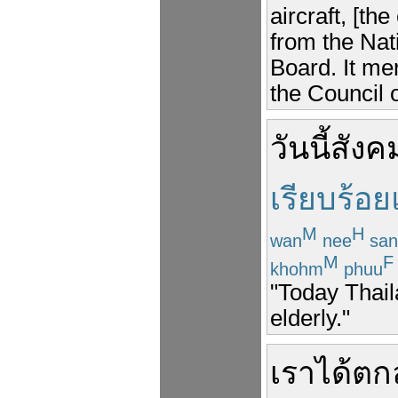
aircraft, [t
from the Na
Board. It me
the Council o
วันนี้
สังค
เรียบร้อย
M
H
wan
nee
san
M
F
khohm
phuu
"Today Thail
elderly."
เรา
ได้
ตก