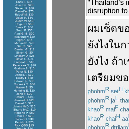
"Thailand’s 
Chris S. $15
Jose D-C $20
disruption to
Steven P. $20
Daniel W. $75
Rudolf M. $30
David R. $50
Judith W. $50
Roger C. $50
ผม
เซ็ต
ข
Steve D. $50
Sean F. $50
Paul G. B. $50
xsinventory $20
Nigel A. $15
ยังไง
ใน
กา
Michael B. $20
Otto S. $20
Damien G. $12
Simon G. $5
Lindsay D. $25
ยังไง
ถ้า
เ
David S. $25
Laurent L. $40
Peter van G. $10
Graham S. $10
Peter N. $30
เตรียม
ขอ
James A. $10
Dmitry I. $10
Edward R. $50
Roderick S. $30
Mason S. $5
R
H
phohm
set
k
Henning E. $20
John F. $20
R
L
Daniel F. $10
phohm
ja
th
Armand H. $20
Daniel S. $20
R
F
James McD. $20
khao
mai
cha
Shane McC. $10
Roberto P. $50
R
H
Derrell P. $20
khao
chai
aa
Trevor O. $30
Patrick H. $25
R
Rick @SS $15
phohm
dtriiam
Gene H. $10