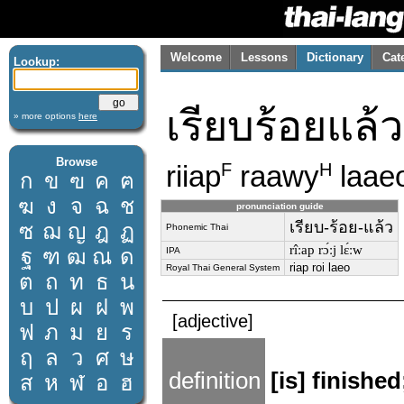
Welcome
Lessons
Dictionary
Cat
Lookup:
เรียบร้อยแล้ว
» more options
here
Browse
riiap
raawy
laae
F
H
ก
ข
ฃ
ค
ฅ
ฆ
ง
จ
ฉ
ช
pronunciation guide
เรียบ-ร้อย-แล้ว
ซ
ฌ
ญ
ฎ
ฏ
Phonemic Thai
rîːap rɔ́ːj lɛ́ːw
ฐ
ฑ
ฒ
ณ
ด
IPA
riap roi laeo
Royal Thai General System
ต
ถ
ท
ธ
น
บ
ป
ผ
ฝ
พ
[adjective]
ฟ
ภ
ม
ย
ร
ฤ
ล
ว
ศ
ษ
definition
[is] finishe
ส
ห
ฬ
อ
ฮ