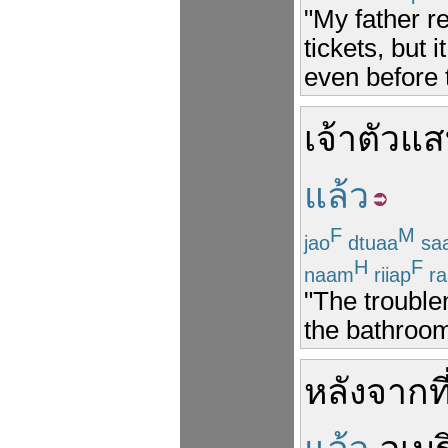
"My father re
tickets, but i
even before 
เจ้า
ตัวแ
แล้ว
F
M
jao
dtuaa
sa
H
F
naam
riiap
ra
"The troubl
the bathroom
หลังจากที