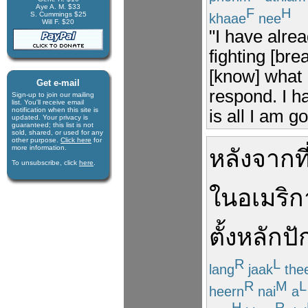
Aye A. M. $33
F
H
S. Cummings $25
khaae
nee
Will F. $20
"I have alre
fighting [bre
[know] what I
Get e-mail
respond. I h
Sign-up to join our mail­ing
list. You'll receive e­mail
notification when this site is
is all I am go
updated. Your privacy is
guaran­teed; this list is not
sold, shared, or used for any
other purpose.
Click here
for
more infor­mation.
หลังจากที
To unsubscribe, click
here
.
ใน
อเมริก
ตั้งหลักป
R
L
lang
jaak
the
R
M
L
heern
nai
a
H
R