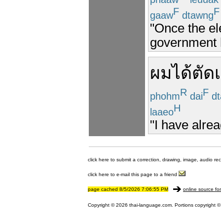
F
F
gaaw
dtawng
"Once the el
government h
ผม
ได้
ตัด
R
F
phohm
dai
dt
H
laaeo
"I have alrea
click here to submit a correction, drawing, image, audio re
click here to e-mail this page to a friend
page cached 8/5/2026 7:06:55 PM
online source fo
Copyright © 2026 thai-language.com. Portions copyright © 