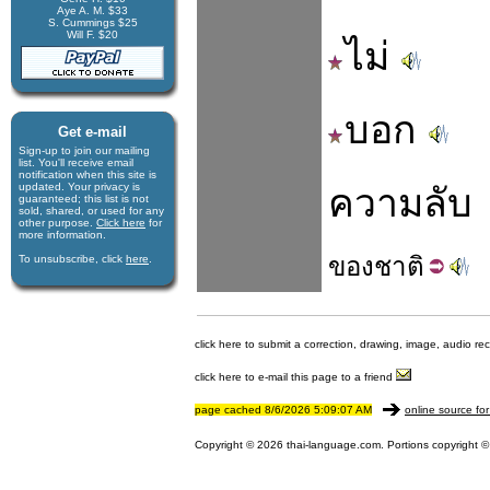
Aye A. M. $33
S. Cummings $25
Will F. $20
ไม่
บอก
Get e-mail
Sign-up to join our mail­ing
list. You'll receive e­mail
notification when this site is
updated. Your privacy is
ความลับ
guaran­teed; this list is not
sold, shared, or used for any
other purpose.
Click here
for
more infor­mation.
ของ
ชาติ
To unsubscribe, click
here
.
click here to submit a correction, drawing, image, audio re
click here to e-mail this page to a friend
page cached 8/6/2026 5:09:07 AM
online source for
Copyright © 2026 thai-language.com. Portions copyright © 