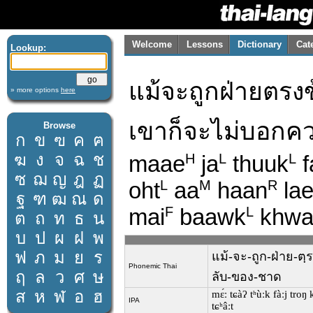
Welcome
Lessons
Dictionary
Cat
Lookup:
แม้จะถูกฝ่ายตรง
» more options
here
เขาก็จะไม่บอกค
Browse
ก
ข
ฃ
ค
ฅ
ฆ
ง
จ
ฉ
ช
maae
ja
thuuk
f
H
L
L
ซ
ฌ
ญ
ฎ
ฏ
oht
aa
haan
la
L
M
R
ฐ
ฑ
ฒ
ณ
ด
mai
baawk
khw
F
L
ต
ถ
ท
ธ
น
บ
ป
ผ
ฝ
พ
ฟ
ภ
ม
ย
ร
แม้-จะ-ถูก-ฝ่าย-ตฺ
Phonemic Thai
ฤ
ล
ว
ศ
ษ
ลับ-ของ-ชาด
ส
ห
ฬ
อ
ฮ
mɛ́ː tɕàʔ tʰùːk fàːj troŋ
IPA
tɕʰâːt