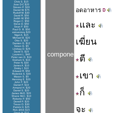
Chris S. $15
Jose D-C $20
Steven P. $20
อด
อาหาร
Daniel W. $75
Rudolf M. $30
David R. $50
Judith W. $50
Roger C. $50
และ
Steve D. $50
Sean F. $50
Paul G. B. $50
xsinventory $20
Nigel A. $15
Michael B. $20
เฆี่ยน
Otto S. $20
Damien G. $12
Simon G. $5
Lindsay D. $25
David S. $25
components
Laurent L. $40
ตี
Peter van G. $10
Graham S. $10
Peter N. $30
James A. $10
Dmitry I. $10
Edward R. $50
เขา
Roderick S. $30
Mason S. $5
Henning E. $20
John F. $20
Daniel F. $10
Armand H. $20
ก็
Daniel S. $20
James McD. $20
Shane McC. $10
Roberto P. $50
Derrell P. $20
Trevor O. $30
จะ
Patrick H. $25
Rick @SS $15
Gene H. $10