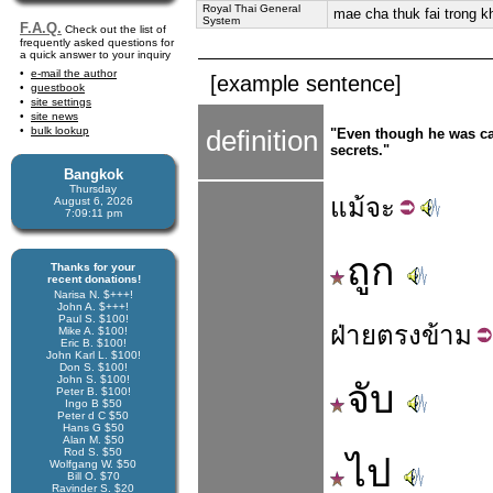
Royal Thai General
mae cha thuk fai trong k
System
F.A.Q.
Check out the list of
frequently asked questions for
a quick answer to your inquiry
e-mail the author
[example sentence]
guestbook
site settings
site news
bulk lookup
definition
"Even though he was ca
secrets."
Bangkok
Thursday
แม้
จะ
August 6, 2026
7:09:12 pm
ถูก
Thanks for your
recent donations!
Narisa N. $+++!
John A. $+++!
Paul S. $100!
ฝ่าย
ตรง
ข้าม
Mike A. $100!
Eric B. $100!
John Karl L. $100!
Don S. $100!
John S. $100!
จับ
Peter B. $100!
Ingo B $50
Peter d C $50
Hans G $50
Alan M. $50
Rod S. $50
ไป
Wolfgang W. $50
Bill O. $70
Ravinder S. $20