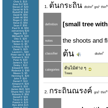
Chris S. $15
ต้น
กระถิน
Jose D-C $20
1.
F
L
R
dtohn
gra
thin
Steven P. $20
Daniel W. $75
Rudolf M. $30
David R. $50
Judith W. $50
Roger C. $50
[small tree wit
Steve D. $50
definition
Sean F. $50
Paul G. B. $50
xsinventory $20
Nigel A. $15
Michael B. $20
the shoots and f
Otto S. $20
notes
Damien G. $12
Simon G. $5
Lindsay D. $25
David S. $25
ต้น
Laurent L. $40
F
classifier
dtohn
Peter van G. $10
Graham S. $10
Peter N. $30
James A. $10
Dmitry I. $10
ต้นไม้ต่าง ๆ
Edward R. $50
categories
Roderick S. $30
Trees
Mason S. $5
Henning E. $20
John F. $20
Daniel F. $10
Armand H. $20
Daniel S. $20
กระถิน
ณรงค์
James McD. $20
2.
L
R
Shane McC. $10
gra
thin
Roberto P. $50
Derrell P. $20
Trevor O. $30
Patrick H. $25
Rick @SS $15
Gene H. $10