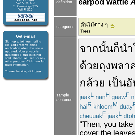
earpod wattle
A
definition
Aye A. M. $33
S. Cummings $25
Will F. $20
ต้นไม้ต่าง ๆ
categories
Trees
Get e-mail
Sign-up to join our mail­ing
จากนั้น
ก็
นำ
list. You'll receive e­mail
notification when this site is
updated. Your privacy is
guaran­teed; this list is not
sold, shared, or used for any
other purpose.
Click here
for
ด้วย
ถุงพลาส
more infor­mation.
To unsubscribe, click
here
.
กล้วย
เป็น
อั
L
H
F
sample
jaak
nan
gaaw
n
sentence
R
M
hai
khloom
duay
F
L
cheuuak
jaak
dto
"Then, you take 
cover the leaves 