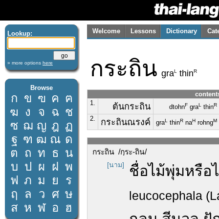
Welcome
Lessons
Dictionary
Cat
Lookup:
กระถิน
» more options
here
L
R
gra
thin
Browse
content
ก
ข
ฃ
ค
ฅ
1.
ต้นกระถิน
F
L
R
dtohn
gra
thin
ฆ
ง
จ
ฉ
ช
2.
กระถินณรงค์
L
R
H
M
ซ
ฌ
ญ
ฎ
ฏ
gra
thin
na
rohng
ฐ
ฑ
ฒ
ณ
ด
ต
ถ
ท
ธ
น
กระถิน /กฺระ-ถิน/
บ
ป
ผ
ฝ
พ
[นาม]
ชื่อไม้พุ่มหร
ฟ
ภ
ม
ย
ร
ฤ
ล
ว
ศ
ษ
leucocephala (L
ส
ห
ฬ
อ
ฮ
กลม สีนวล ฝั