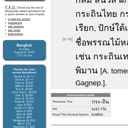
F.A.Q.
Check out the list of
กระถินไทย กร
frequently asked questions for
a quick answer to your inquiry
e-mail the author
guestbook
เรียก
ปักษ์ใต
,
site settings
site news
bulk lookup
[นาม]
ชื่อพรรณไม้
Bangkok
Sunday
August 9, 2026
เช่น กระถิน
7:41:11 pm
พิมาน
[A. tome
Thanks for your
recent donations!
Narisa N. $+++!
John A. $+++!
Gagnep.].
Paul S. $100!
Mike A. $100!
Eric B. $100!
John Karl L. $100!
pronunciation guide
Don S. $100!
John S. $100!
กฺระ-ถิน
Peter B. $100!
Phonemic Thai
Ingo B $50
Peter d C $50
kràʔ tʰǐn
IPA
Hans G $50
krathin
Alan M. $50
Royal Thai General System
Rod S. $50
Wolfgang W. $50
Bill O. $70
Ravinder S. $20