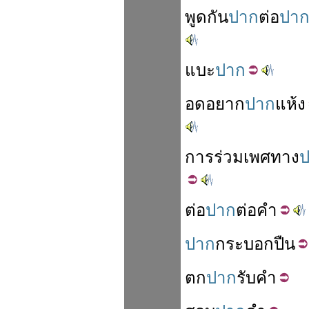
พูด
กัน
ปาก
ต่อ
ปา
แบะ
ปาก
อด
อยาก
ปาก
แห้ง
การร่วมเพศ
ทาง
ต่อ
ปาก
ต่อ
คำ
ปาก
กระบอก
ปืน
ตก
ปาก
รับ
คำ