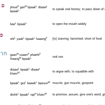
ก
F
M
L
L
phuut
gan
bpaak
dtaaw
to speak oral history; to pass down of o
L
bpaak
L
L
to open the mouth widely
bae
bpaak
L
L
L
F
[is] starving; famished; short of food
oht
yaak
bpaak
haaeng
ปาก
M
F
F
gaan
ruaam
phaeht
oral sex
M
L
thaang
bpaak
L
L
L
dtaaw
bpaak
dtaaw
to argue with; to squabble with
M
kham
L
L
L
M
muzzle; gun muzzle; gunpoint
bpaak
gra
baawk
bpeuun
L
L
H
M
to promise; assure; give one's word; g
dtohk
bpaak
rap
kham