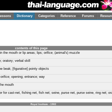
essons
Dictionary
Categories
Reference
Forums
Resour
contents of this page
n the mouth or lip areas; lips; orifice; (animal's) muzzle
; oratory; verbal skill
the beak; [figurative] pointy objects
 orifice; opening; entrance; way
 the mouth
er for cast-net, fishing net, fish net; seine, purse net, purse seine, ring net; o
Royal Institute - 1982