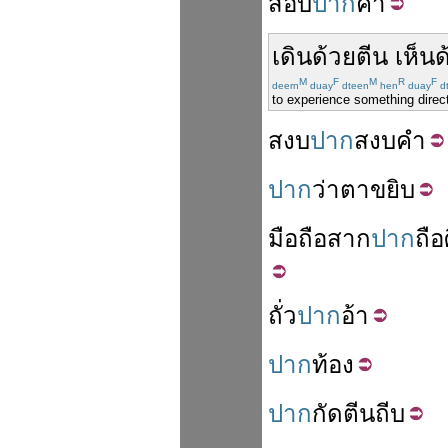
สอบ
ปาก
คำ
เดิน
ด้วย
ตีน
เห็น
ด
M
F
M
R
F
deern
duay
dteen
hen
duay
d
to experience something directl
สงบ
ปาก
สงบ
คำ
ปาก
ว่า
ตา
ขยิบ
มือ
ถือ
สาก
ปาก
ถือ
ถั่ว
ปาก
อ้า
ปาก
ท้อง
ปาก
กัด
ตีน
ถีบ