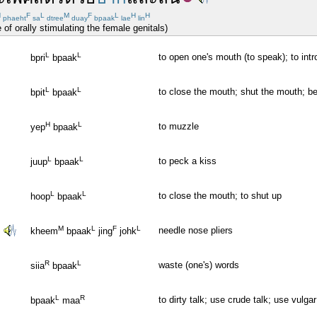
H
F
L
M
F
L
H
H
phaeht
sa
dtree
duay
bpaak
lae
lin
e of orally stimulating the female genitals)
L
L
to open one's mouth (to speak); to int
bpri
bpaak
L
L
to close the mouth; shut the mouth; be
bpit
bpaak
H
L
to muzzle
yep
bpaak
L
L
to peck a kiss
juup
bpaak
L
L
to close the mouth; to shut up
hoop
bpaak
M
L
F
L
needle nose pliers
kheem
bpaak
jing
johk
R
L
waste (one's) words
siia
bpaak
L
R
to dirty talk; use crude talk; use vulg
bpaak
maa