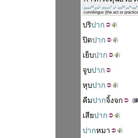
M
L
F
L
M
H
gaan
gra
dtoon
a
wai
ya
wa
cunnilingus (the act or practic
ปริ
ปาก
ปิด
ปาก
เย็บ
ปาก
จูบ
ปาก
หุบ
ปาก
คีม
ปาก
จิ้งจก
เสีย
ปาก
ปาก
หมา