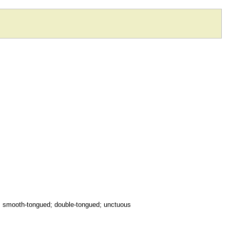
s
r); smooth-tongued; double-tongued; unctuous