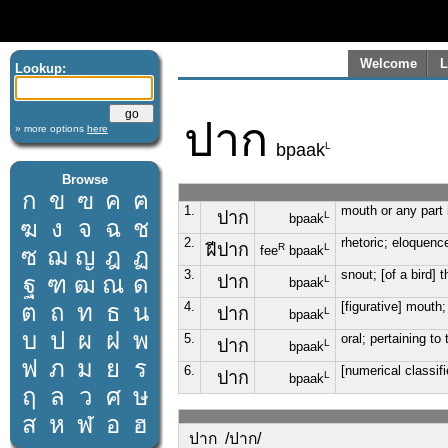
Welcome
L
Lookup:
ปาก
» more options
here
L
bpaak
Browse
ก
ข
ฃ
ค
ฅ
1.
mouth or any part i
ปาก
L
bpaak
ฆ
ง
จ
ฉ
ช
2.
rhetoric; eloquence
ฝีปาก
R
L
ซ
ฌ
ญ
ฎ
ฏ
fee
bpaak
3.
snout; [of a bird] 
ฐ
ฑ
ฒ
ณ
ด
ปาก
L
bpaak
ต
ถ
ท
ธ
น
4.
[figurative] mouth;
ปาก
L
bpaak
บ
ป
ผ
ฝ
พ
5.
oral; pertaining to
ปาก
L
bpaak
ฟ
ภ
ม
ย
ร
6.
[numerical classifi
ปาก
L
bpaak
ฤ
ล
ว
ศ
ษ
ส
ห
ฬ
อ
ฮ
ปาก /ปาก/