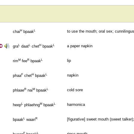
H
L
to use the mouth; oral sex; cunnilingu
chai
bpaak
L
L
H
L
a paper napkin
gra
daat
chet
bpaak
M
R
L
lip
rim
fee
bpaak
F
H
L
napkin
phaa
chet
bpaak
R
M
L
cold sore
phlaae
nai
bpaak
L
M
L
harmonica
heep
phlaehng
bpaak
L
R
[figurative] sweet mouth (sweet talke
bpaak
waan
F
L
rinse mouth