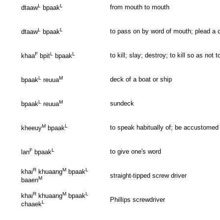
L
L
from mouth to mouth
dtaaw
bpaak
L
L
to pass on by word of mouth; plead a ca
dtaaw
bpaak
F
L
L
to kill; slay; destroy; to kill so as not
khaa
bpit
bpaak
L
M
deck of a boat or ship
bpaak
reuua
L
M
sundeck
bpaak
reuua
M
L
to speak habitually of; be accustomed
kheeuy
bpaak
F
L
to give one's word
lan
bpaak
R
M
L
khai
khuaang
bpaak
straight-tipped screw driver
M
baaen
R
M
L
khai
khuaang
bpaak
Phillips screwdriver
L
chaaek