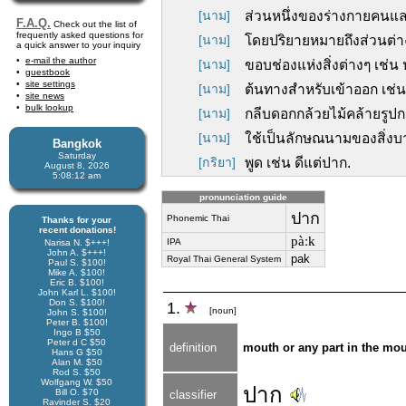
[นาม]
ส่วนหนึ่งของร่างกายคนและส
F.A.Q.
Check out the list of
frequently asked questions for
[นาม]
โดยปริยายหมายถึงส่วนต่างๆ
a quick answer to your inquiry
e-mail the author
[นาม]
ขอบช่องแห่งสิ่งต่างๆ เช่
guestbook
site settings
[นาม]
ต้นทางสำหรับเข้าออก เช่
site news
bulk lookup
[นาม]
กลีบดอกกล้วยไม้คล้ายรูปกร
[นาม]
ใช้เป็นลักษณนามของสิ่งบ
Bangkok
Saturday
[กริยา]
พูด เช่น ดีแต่ปาก.
August 8, 2026
5:08:13 am
pronunciation guide
ปาก
Phonemic Thai
Thanks for your
recent donations!
pàːk
IPA
Narisa N. $+++!
John A. $+++!
pak
Royal Thai General System
Paul S. $100!
Mike A. $100!
Eric B. $100!
John Karl L. $100!
Don S. $100!
1.
[noun]
John S. $100!
Peter B. $100!
Ingo B $50
Peter d C $50
definition
mouth or any part in the mout
Hans G $50
Alan M. $50
Rod S. $50
Wolfgang W. $50
ปาก
Bill O. $70
classifier
Ravinder S. $20