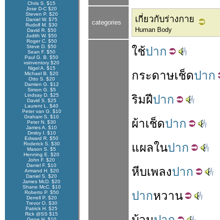
Chris S. $15
Jose D-C $20
Steven P. $20
เกี่ยวกับร่างกาย
Daniel W. $75
categories
Rudolf M. $30
Human Body
David R. $50
Judith W. $50
Roger C. $50
Steve D. $50
ใช้
ปาก
Sean F. $50
Paul G. B. $50
xsinventory $20
Nigel A. $15
กระดาษ
เช็ด
ปาก
Michael B. $20
Otto S. $20
Damien G. $12
Simon G. $5
Lindsay D. $25
ริม
ฝี
ปาก
David S. $25
Laurent L. $40
Peter van G. $10
Graham S. $10
ผ้า
เช็ด
ปาก
Peter N. $30
James A. $10
Dmitry I. $10
Edward R. $50
Roderick S. $30
แผล
ใน
ปาก
Mason S. $5
Henning E. $20
John F. $20
Daniel F. $10
หีบ
เพลง
ปาก
Armand H. $20
Daniel S. $20
James McD. $20
Shane McC. $10
ปาก
หวาน
Roberto P. $50
Derrell P. $20
Trevor O. $30
Patrick H. $25
Rick @SS $15
บ้วน
ปาก
Gene H. $10