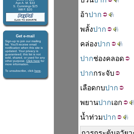
Aye A. M. $33
S. Cummings $25
Will F. $20
อ้า
ปาก
พลั้ง
ปาก
Get e-mail
Sign-up to join our mail­ing
คล่อง
ปาก
list. You'll receive e­mail
notification when this site is
updated. Your privacy is
guaran­teed; this list is not
ปาก
ช่องคลอด
sold, shared, or used for any
other purpose.
Click here
for
more infor­mation.
To unsubscribe, click
here
.
ปาก
กระจับ
เลือด
กบ
ปาก
พยาน
ปาก
เอก
น้ำท่วม
ปาก
การ
กระตุ้น
อวัยว