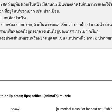
ัตว์ อยู่ที่บริเวณใบหน้า มีลักษณะเป็นช่องสำหรับกินอาหารและใช้ส
 ที่อยู่ในบริเวณปาก เช่น ปากเปื่อย.
น ปากหม้อ ปากไห.
น ปากช่อง ปากตรอก
ถ้าเป็นทางทะเล เรียกว่า ปากน้ำ
ปากแม่น้ำ เช่
,
,
วยหรือหลอดที่อยู่ตรงกลางเป็นที่อยู่ของเกสร
กระเป๋า ก็เรียก.
,
างอย่างเช่นแหอวนหรือพยานบุคคล เช่น แหปากหนึ่ง อวน ๒ ปาก พย
h or lip areas; lips; orifice; (animal's) muzzle
L
[numerical classifier for cast-net, fishi
bpaak