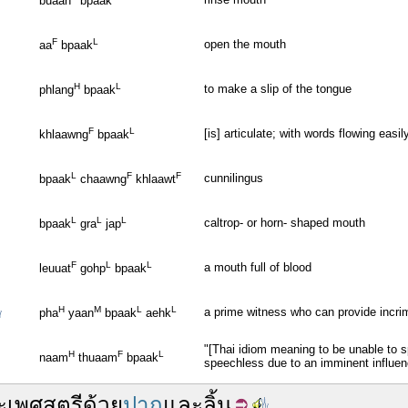
buaan
bpaak
F
L
open the mouth
aa
bpaak
H
L
to make a slip of the tongue
phlang
bpaak
F
L
[is] articulate; with words flowing easil
khlaawng
bpaak
L
F
F
cunnilingus
bpaak
chaawng
khlaawt
L
L
L
caltrop- or horn- shaped mouth
bpaak
gra
jap
F
L
L
a mouth full of blood
leuuat
gohp
bpaak
H
M
L
L
a prime witness who can provide incrim
pha
yaan
bpaak
aehk
"[Thai idiom meaning to be unable to 
H
F
L
naam
thuaam
bpaak
speechless due to an imminent influenc
ะเพศ
สตรี
ด้วย
ปาก
และ
ลิ้น