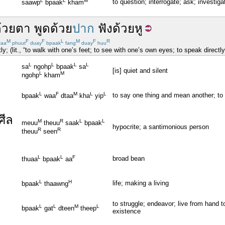
L
L
M
to question; interrogate; ask; investiga
saawp
bpaak
kham
้วย
ตา
พูด
ด้วย
ปาก
ฟัง
ด้วย
หู
M
F
F
L
M
F
R
taa
phuut
duay
bpaak
fang
duay
huu
y; (lit., “to walk with one’s feet; to see with one’s own eyes; to speak directl
L
L
L
L
sa
ngohp
bpaak
sa
[is] quiet and silent
L
M
ngohp
kham
L
F
M
L
L
to say one thing and mean another; to 
bpaak
waa
dtaa
kha
yip
ศีล
M
R
L
L
meuu
theuu
saak
bpaak
hypocrite; a santimonious person
R
R
theuu
seen
L
L
F
broad bean
thuaa
bpaak
aa
L
H
life; making a living
bpaak
thaawng
to struggle; endeavor; live from hand t
L
L
M
L
bpaak
gat
dteen
theep
existence