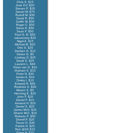
Chris S. $15
Jose D-C $20
Steven P. $20
Daniel W. $75
Rudolf M. $30
David R. $50
Judith W. $50
Roger C. $50
Steve D. $50
Sean F. $50
Paul G. B. $50
xsinventory $20
Nigel A. $15
Michael B. $20
Otto S. $20
Damien G. $12
Simon G. $5
Lindsay D. $25
David S. $25
Laurent L. $40
Peter van G. $10
Graham S. $10
Peter N. $30
James A. $10
Dmitry I. $10
Edward R. $50
Roderick S. $30
Mason S. $5
Henning E. $20
John F. $20
Daniel F. $10
Armand H. $20
Daniel S. $20
James McD. $20
Shane McC. $10
Roberto P. $50
Derrell P. $20
Trevor O. $30
Patrick H. $25
Rick @SS $15
Gene H. $10