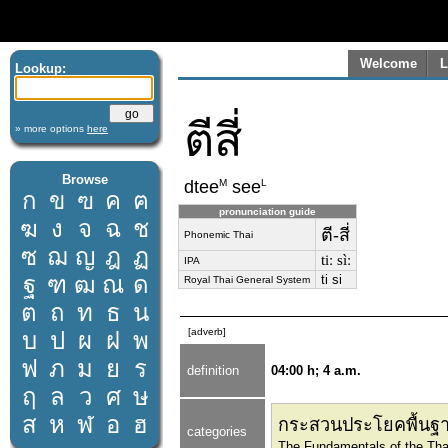
Welcome
L
Lookup:
ตีสี่
» more options
here
Browse
M
L
dtee
see
ก
ข
ฃ
ค
ฅ
pronunciation guide
ฆ
ง
จ
ฉ
ช
ตี-สี่
Phonemic Thai
ซ
ฌ
ญ
ฎ
ฏ
tiː sìː
IPA
ฐ
ฑ
ฒ
ณ
ด
ti si
Royal Thai General System
ต
ถ
ท
ธ
น
[adverb]
บ
ป
ผ
ฝ
พ
ฟ
ภ
ม
ย
ร
definition
04:00 h; 4 a.m.
ฤ
ล
ว
ศ
ษ
ส
ห
ฬ
อ
ฮ
กระสวนประโยคพื้นฐา
categories
The Fundamentals of the Tha