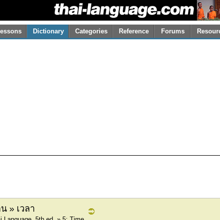
essons
Dictionary
Categories
Reference
Forums
Resour
น » เวลา
i Language, 5th ed. » 5: Time