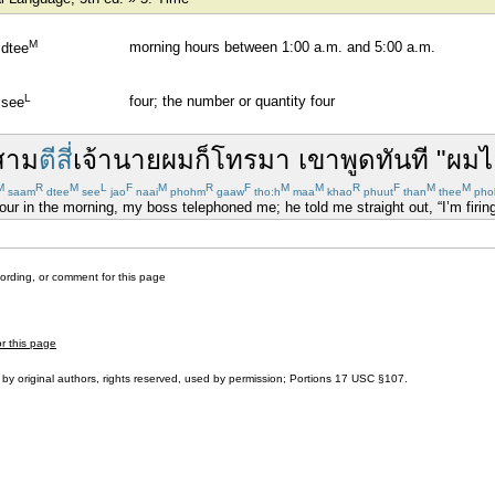
M
morning hours between 1:00 a.m. and 5:00 a.m.
dtee
L
four; the number or quantity four
see
สาม
ตีสี่
เจ้านาย
ผม
ก็
โทรมา
เขา
พูด
ทันที
"
ผม
ไ
M
R
M
L
F
M
R
F
M
M
R
F
M
M
saam
dtee
see
jao
naai
phohm
gaaw
tho:h
maa
khao
phuut
than
thee
pho
our in the morning, my boss telephoned me; he told me straight out, “I’m firin
cording, or comment for this page
or this page
by original authors, rights reserved, used by permission; Portions
17 USC §107
.