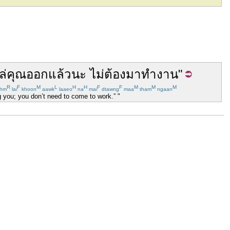
ล่
คุณ
ออก
แล้ว
นะ
ไม่
ต้อง
มา
ทำงาน
"
R
F
M
L
H
H
F
F
M
M
M
hm
lai
khoon
aawk
laaeo
na
mai
dtawng
maa
tham
ngaan
g you; you don’t need to come to work.” "