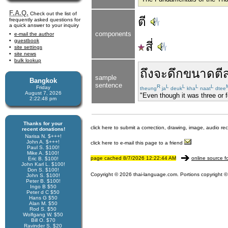
F.A.Q.
Check out the list of
ตี
frequently asked questions for
a quick answer to your inquiry
components
e-mail the author
guestbook
สี่
site settings
site news
bulk lookup
ถึงจะ
ดึก
ขนาด
ตี
sample
Bangkok
sentence
R
L
L
L
L
Friday
theung
ja
deuk
kha
naat
dtee
August 7, 2026
"Even though it was three or f
2:22:48 pm
Thanks for your
click here to submit a correction, drawing, image, audio re
recent donations!
Narisa N. $+++!
John A. $+++!
click here to e-mail this page to a friend
Paul S. $100!
Mike A. $100!
page cached 8/7/2026 12:22:44 AM
online source f
Eric B. $100!
John Karl L. $100!
Don S. $100!
Copyright © 2026 thai-language.com. Portions copyright © 
John S. $100!
Peter B. $100!
Ingo B $50
Peter d C $50
Hans G $50
Alan M. $50
Rod S. $50
Wolfgang W. $50
Bill O. $70
Ravinder S. $20