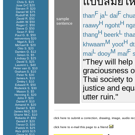
แบบ
สมัยให
Chris S. $15
Jose D-C $20
Steven P. $20
F
L
F
Daniel W. $75
than
ja
dai
chu
Rudolf M. $30
sample
David R. $50
H
H
Judith W. $50
sentence
raawy
ngoht
ng
Roger C. $50
Steve D. $50
H
L
Sean F. $50
thang
beerk
tha
Paul G. B. $50
xsinventory $20
M
H
Nigel A. $15
khwaam
yoot
dt
Michael B. $20
Otto S. $20
L
M
F
Damien G. $12
mai
dooy
mai
s
Simon G. $5
Lindsay D. $25
"They will help
David S. $25
Laurent L. $40
graciousness of
Peter van G. $10
Graham S. $10
Peter N. $30
Thai society t
James A. $10
Dmitry I. $10
Edward R. $50
justice and equa
Roderick S. $30
Mason S. $5
utter ruin."
Henning E. $20
John F. $20
Daniel F. $10
Armand H. $20
Daniel S. $20
James McD. $20
Shane McC. $10
Roberto P. $50
click here to submit a correction, drawing, image, audio re
Derrell P. $20
Trevor O. $30
click here to e-mail this page to a friend
Patrick H. $25
Rick @SS $15
Gene H. $10