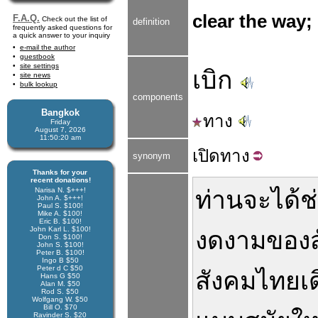
clear the way;
F.A.Q.
Check out the list of
definition
frequently asked questions for
a quick answer to your inquiry
e-mail the author
guestbook
site settings
เบิก
site news
bulk lookup
components
Bangkok
ทาง
Friday
August 7, 2026
11:50:20 am
เปิด
ทาง
synonym
Thanks for your
recent donations!
Narisa N. $+++!
ท่าน
จะ
ได้
ช
John A. $+++!
Paul S. $100!
Mike A. $100!
Eric B. $100!
John Karl L. $100!
งดงาม
ของ
Don S. $100!
John S. $100!
Peter B. $100!
Ingo B $50
Peter d C $50
สังคม
ไทย
เ
Hans G $50
Alan M. $50
Rod S. $50
Wolfgang W. $50
Bill O. $70
Ravinder S. $20