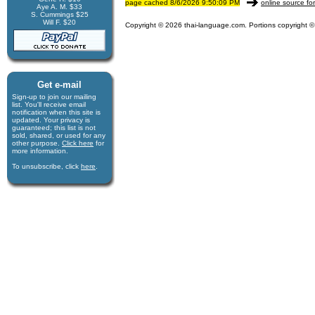
page cached 8/6/2026 9:50:09 PM
online source fo
Aye A. M. $33
S. Cummings $25
Will F. $20
Copyright © 2026 thai-language.com. Portions copyright © 
Get e-mail
Sign-up to join our mail­ing
list. You'll receive e­mail
notification when this site is
updated. Your privacy is
guaran­teed; this list is not
sold, shared, or used for any
other purpose.
Click here
for
more infor­mation.
To unsubscribe, click
here
.