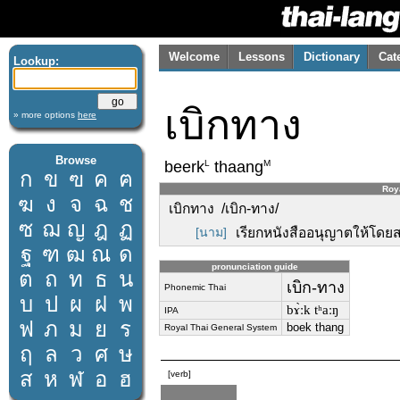
Welcome
Lessons
Dictionary
Cat
Lookup:
เบิกทาง
» more options
here
Browse
L
M
beerk
thaang
ก
ข
ฃ
ค
ฅ
Roya
ฆ
ง
จ
ฉ
ช
เบิกทาง /เบิก-ทาง/
ซ
ฌ
ญ
ฎ
ฏ
[นาม]
เรียกหนังสืออนุญาตให้โดยสา
ฐ
ฑ
ฒ
ณ
ด
pronunciation guide
ต
ถ
ท
ธ
น
เบิก-ทาง
Phonemic Thai
บ
ป
ผ
ฝ
พ
bɤ̀ːk tʰaːŋ
IPA
ฟ
ภ
ม
ย
ร
boek thang
Royal Thai General System
ฤ
ล
ว
ศ
ษ
ส
ห
ฬ
อ
ฮ
[verb]