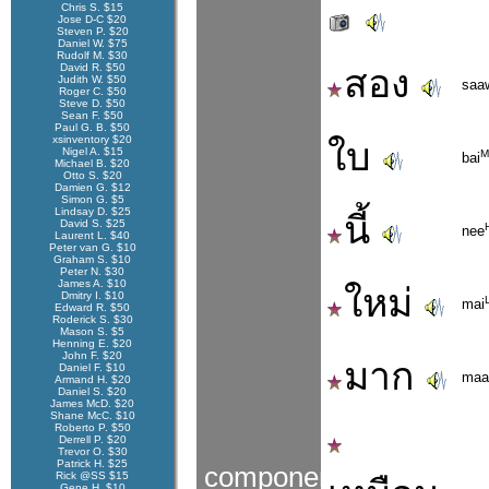
Chris S. $15
Jose D-C $20
Steven P. $20
Daniel W. $75
Rudolf M. $30
David R. $50
สอง
Judith W. $50
saa
Roger C. $50
Steve D. $50
Sean F. $50
Paul G. B. $50
xsinventory $20
ใบ
Nigel A. $15
M
bai
Michael B. $20
Otto S. $20
Damien G. $12
Simon G. $5
Lindsay D. $25
นี้
David S. $25
nee
Laurent L. $40
Peter van G. $10
Graham S. $10
Peter N. $30
James A. $10
ใหม่
Dmitry I. $10
mai
Edward R. $50
Roderick S. $30
Mason S. $5
Henning E. $20
John F. $20
มาก
Daniel F. $10
maa
Armand H. $20
Daniel S. $20
James McD. $20
Shane McC. $10
Roberto P. $50
Derrell P. $20
Trevor O. $30
Patrick H. $25
components
Rick @SS $15
Gene H. $10