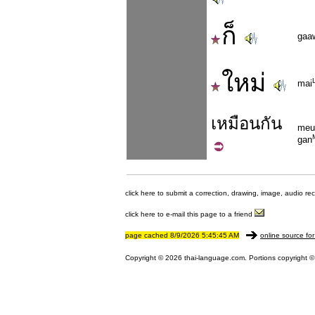
ก็
gaa
ใหม่
mai
เหมือน
กัน
meu
gan
click here to submit a correction, drawing, image, audio re
click here to e-mail this page to a friend
page cached 8/9/2026 5:45:45 AM
online source for
Copyright © 2026 thai-language.com. Portions copyright © 