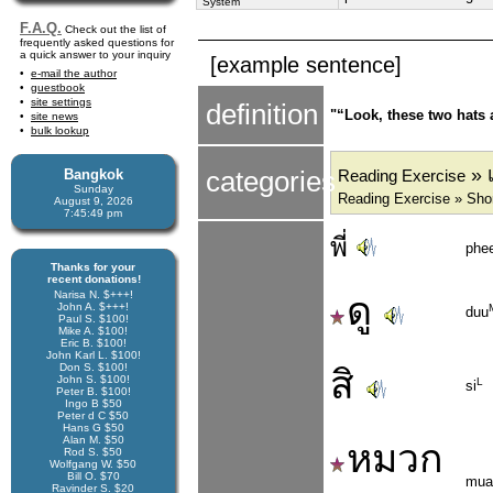
System
F.A.Q.
Check out the list of
frequently asked questions for
a quick answer to your inquiry
[example sentence]
e-mail the author
guestbook
site settings
definition
"“Look, these two hats 
site news
bulk lookup
» เ
Bangkok
categories
Reading Exercise
Sunday
Reading Exercise » Sho
August 9, 2026
7:45:50 pm
พี่
phe
Thanks for your
recent donations!
Narisa N. $+++!
ดู
John A. $+++!
duu
Paul S. $100!
Mike A. $100!
Eric B. $100!
John Karl L. $100!
Don S. $100!
สิ
John S. $100!
L
si
Peter B. $100!
Ingo B $50
Peter d C $50
Hans G $50
Alan M. $50
หมวก
Rod S. $50
Wolfgang W. $50
Bill O. $70
mua
Ravinder S. $20