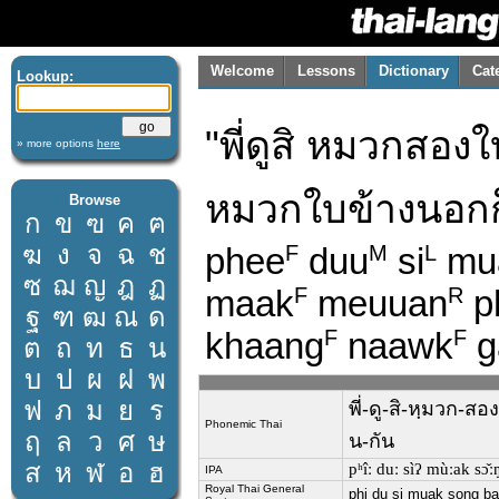
Welcome
Lessons
Dictionary
Cat
Lookup:
"พี่ดูสิ หมวกสองใบ
» more options
here
หมวกใบข้างนอกก็
Browse
ก
ข
ฃ
ค
ฅ
ฆ
ง
จ
ฉ
ช
phee
duu
si
mu
F
M
L
ซ
ฌ
ญ
ฎ
ฏ
maak
meuuan
p
F
R
ฐ
ฑ
ฒ
ณ
ด
khaang
naawk
g
F
F
ต
ถ
ท
ธ
น
บ
ป
ผ
ฝ
พ
ฟ
ภ
ม
ย
ร
พี่-ดู-สิ-หฺมวก-สอ
Phonemic Thai
ฤ
ล
ว
ศ
ษ
น-กัน
ส
ห
ฬ
อ
ฮ
pʰîː duː sìʔ mùːak sɔ
IPA
Royal Thai General
phi du si muak song b