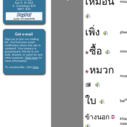
เหมือน
meu
Aye A. M. $33
S. Cummings $25
Will F. $20
เพิ่ง
phe
Get e-mail
Sign-up to join our mail­ing
list. You'll receive e­mail
notification when this site is
ซื้อ
updated. Your privacy is
seu
guaran­teed; this list is not
sold, shared, or used for any
other purpose.
Click here
for
more infor­mation.
หมวก
To unsubscribe, click
here
.
mua
ใบ
M
bai
ข้าง
นอก
kha
naa