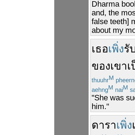
Dharma book 
and, the most
false teeth] 
about my mot
เธอ
เพิ่ง
รับ
ของเขา
เ
M
thuuhr
pheern
M
M
aehng
nai
sa
"She was su
him."
ดารา
เพิ่ง