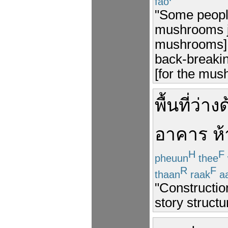
fao
"Some people
mushrooms ju
mushrooms] p
back-breakin
[for the mus
พื้นที่
ว่าง
ด
อาคาร
ห้
H
F
pheuun
thee
R
F
thaan
raak
a
"Constructio
story structu