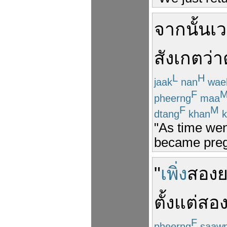
จากนั้น
เ
สังเกต
ว่า
L
H
jaak
nan
wae
F
pheerng
maa
F
M
dtang
khan
k
"As time went
became pregn
"
เพิ่ง
สอง
ตั้งแต่
สอง
F
pheerng
saaw