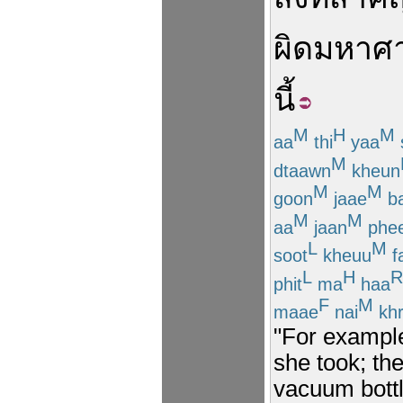
ผิด
มหาศ
นี้
M
H
M
aa
thi
yaa
M
dtaawn
kheun
M
M
goon
jaae
b
M
M
aa
jaan
phe
L
M
soot
kheuu
f
L
H
R
phit
ma
haa
F
M
maae
nai
kh
"For example
she took; th
vacuum bottl