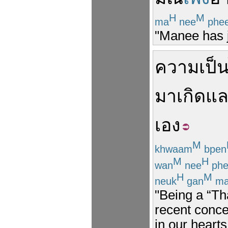
H
M
ma
nee
phee
"Manee has j
ความเป็
มา
เกิด
แล
เอง
M
khwaam
bpen
M
H
wan
nee
phe
H
M
neuk
gan
ma
"Being a “Th
recent conc
in our heart