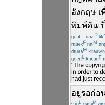
อังกฤษ
เพ
พิมพ์
อัน
เป
L
R
goht
maai
lik
F
M
raaek
nai
an
M
dtuaa
khaawn
L
F
geert
kheun
m
"The copyrigh
in order to d
had just rec
อยู่
รอ
ก่อ
L
M
yuu
raaw
ga