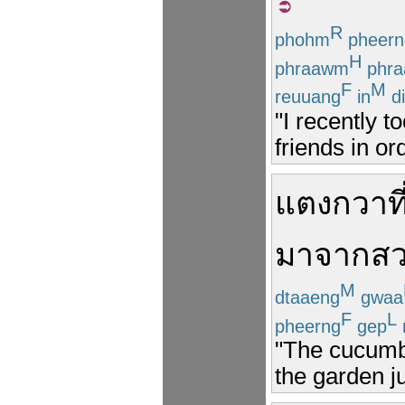
R
phohm
pheern
H
phraawm
phr
F
M
reuuang
in
di
"I recently 
friends in or
แตงกวา
ที
มาจาก
ส
M
dtaaeng
gwaa
F
L
pheerng
gep
"The cucumbe
the garden ju