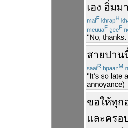
เอง
อิ่ม
ม
F
H
mai
khrap
kh
F
F
meuua
gee
n
"No, thanks. 
สาย
ปาน
น
R
M
saai
bpaan
n
"It’s so late
annoyance)
ขอให้
ทุก
และ
ครอบ