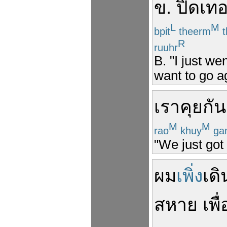
ข
.
ปิดเท
L
M
bpit
theerm
t
R
ruuhr
B. "I just we
want to go a
เรา
คุยกัน
M
M
rao
khuy
ga
"We just got 
ผม
เพิ่ง
เด
สหาย
เพื่