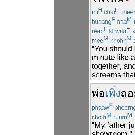
H
F
mi
chai
phee
F
M
huaang
naa
F
H
reep
khwaa
k
M
M
mee
khohn
"You should n
minute like 
together, an
screams that 
พ่อ
เพิ่ง
ถอ
F
phaaw
pheern
M
M
cho:h
ruum
"My father j
showroom."