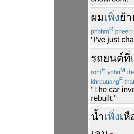
ผม
เพิ่ง
ย้า
R
phohm
pheern
"I've just ch
รถยนต์
ที่
เ
H
M
roht
yohn
th
F
khreuuang
tha
"The car inv
rebuilt."
น้ำ
เพิ่ง
เหื
เลน