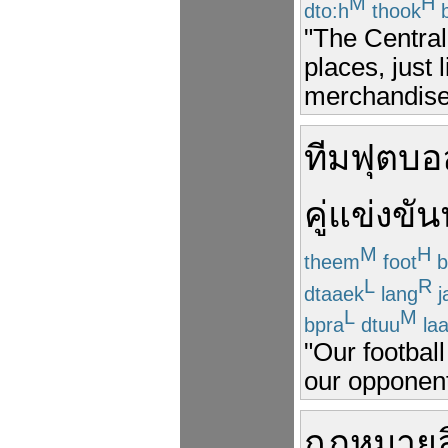
M
H
dto:h
thook
b
"The Central
places, just 
merchandise 
ทีม
ฟุตบอ
คู่แข่งขัน
M
H
theem
foot
b
L
R
dtaaek
lang
j
L
M
bpra
dtuu
la
"Our football
our opponent
กฎหมาย