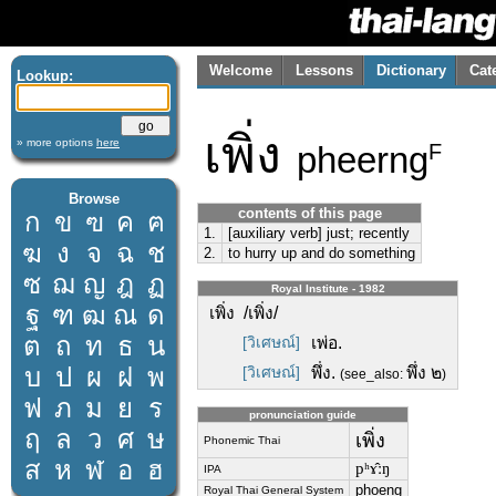
Welcome
Lessons
Dictionary
Cat
Lookup:
เพิ่ง
» more options
here
pheerng
F
Browse
contents of this page
ก
ข
ฃ
ค
ฅ
1.
[auxiliary verb] just; recently
ฆ
ง
จ
ฉ
ช
2.
to hurry up and do something
ซ
ฌ
ญ
ฎ
ฏ
Royal Institute - 1982
ฐ
ฑ
ฒ
ณ
ด
เพิ่ง /เพิ่ง/
ต
ถ
ท
ธ
น
[วิเศษณ์]
เพ่อ.
บ
ป
ผ
ฝ
พ
[วิเศษณ์]
พึ่ง.
พึ่ง ๒
(see_also:
)
ฟ
ภ
ม
ย
ร
pronunciation guide
ฤ
ล
ว
ศ
ษ
เพิ่ง
Phonemic Thai
ส
ห
ฬ
อ
ฮ
pʰɤ̂ːŋ
IPA
phoeng
Royal Thai General System