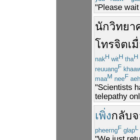
"Please wait
นักวิทยา
โทรจิต
เมื
H
H
H
nak
wit
tha
F
reuuang
khaa
M
F
maa
nee
aeh
"Scientists 
telepathy on
เพิ่ง
กลับ
จ
F
L
pheerng
glap
"We just ret