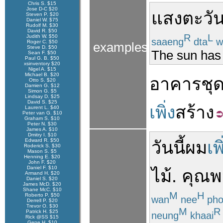
Chris S. $15
Jose D-C $20
แสง
ตะวั
Steven P. $20
Daniel W. $75
Rudolf M. $30
David R. $50
R
L
Judith W. $50
saaeng
dta
w
Roger C. $50
examples
Steve D. $50
The sun has 
Sean F. $50
Paul G. B. $50
xsinventory $20
Nigel A. $15
Michael B. $20
อาคารชุ
Otto S. $20
Damien G. $12
Simon G. $5
Lindsay D. $25
David S. $25
เพิ่ง
สร้าง
Laurent L. $40
Peter van G. $10
Graham S. $10
Peter N. $30
James A. $10
Dmitry I. $10
Edward R. $50
วันนี้
ผม
เพิ
Roderick S. $30
Mason S. $5
Henning E. $20
John F. $20
Daniel F. $10
ไม้
.
คุณ
พ
Armand H. $20
Daniel S. $20
James McD. $20
Shane McC. $10
M
H
Roberto P. $50
wan
nee
ph
Derrell P. $20
Trevor O. $30
M
R
Patrick H. $25
neung
khaai
Rick @SS $15
Gene H. $10