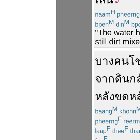
H
naam
pheerng
M
M
bpen
din
bp
"The water h
still dirt mi
บางคน
โ
จาก
ดิน
ก
หลังขดหล
M
baang
khohn
F
pheerng
reerm
F
F
laap
thee
th
F