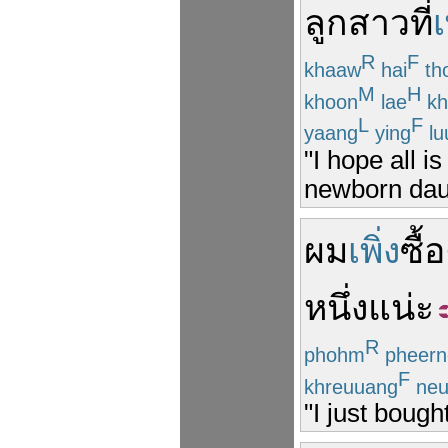
ลูกสาว
ที่
เ
R
F
khaaw
hai
th
M
H
khoon
lae
kh
L
F
yaang
ying
lu
"I hope all i
newborn dau
ผม
เพิ่ง
ซื้อ
หนึ่ง
แน่ะ
R
phohm
pheern
F
khreuuang
neu
"I just bough