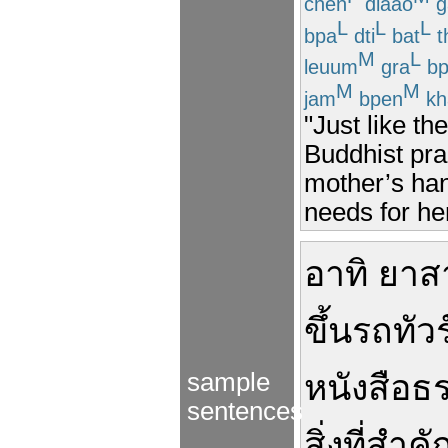
chen
diaao
g
L
L
L
bpa
dti
bat
t
M
L
leuum
gra
bp
M
M
jam
bpen
kh
"Just like t
Buddhist pract
mother’s han
needs for her 
อาทิ
ยาส
ขึ้น
รถทัวร
sample
หนังสือ
ธ
sentences
สิ่งที่
สำคั