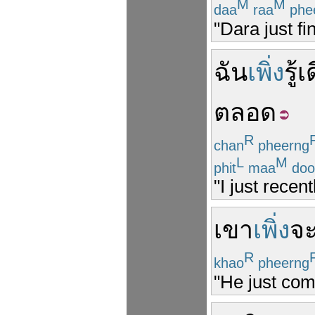
M
M
daa
raa
phe
"Dara just fi
ฉัน
เพิ่ง
รู้
เด
ตลอด
R
chan
pheerng
L
M
phit
maa
doo
"I just recen
เขา
เพิ่ง
จ
R
khao
pheerng
"He just comp