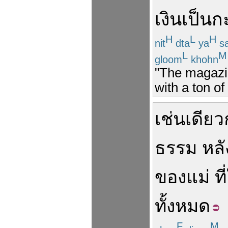
เงิน
เป็น
กะ
H
L
H
nit
dta
ya
s
L
M
gloom
khohn
"The magazin
with a ton o
เช่นเดียว
ธรรม
หล
ของ
แม่
ที่
ทั้งหมด
F
M