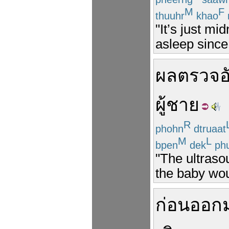
M
F
thuuhr
khao
"It’s just mi
asleep since
ผล
ตรวจ
อ
ผู้ชาย
R
phohn
dtruaat
M
L
bpen
dek
ph
"The ultraso
the baby wou
ก่อน
ออก