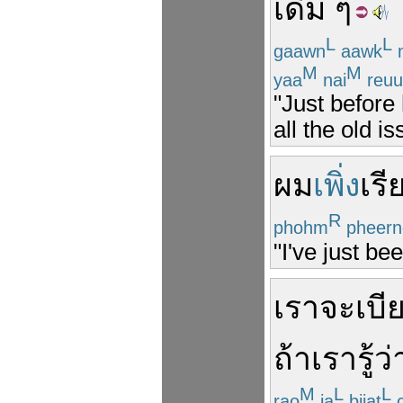
เดิม
ๆ
L
L
gaawn
aawk
M
M
yaa
nai
reuu
"Just before 
all the old is
ผม
เพิ่ง
เร
R
phohm
pheern
"I've just be
เรา
จะ
เบี
ถ้า
เรา
รู้ว่
M
L
L
rao
ja
biiat
c