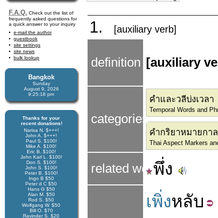
F.A.Q.
Check out the list of
frequently asked questions for
1.
a quick answer to your inquiry
[auxiliary verb]
e-mail the author
guestbook
site settings
site news
bulk lookup
definition
[auxiliary ve
Bangkok
Sunday
August 9, 2026
9:25:19 pm
คำและวลีบ่งเวลา
Temporal Words and Ph
categories
Thanks for your
recent donations!
Narisa N. $+++!
คำกริยาหมายกาล
John A. $+++!
Paul S. $100!
Thai Aspect Markers and
Mike A. $100!
Eric B. $100!
John Karl L. $100!
พึ่ง
Don S. $100!
related word
John S. $100!
Peter B. $100!
Ingo B $50
Peter d C $50
Hans G $50
Alan M. $50
เพิ่ง
หลับ
Rod S. $50
Wolfgang W. $50
Bill O. $70
Ravinder S. $20