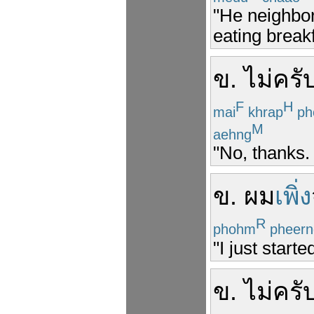
"He neighbor
eating breakf
ข
.
ไม่
ครั
F
H
mai
khrap
ph
M
aehng
"No, thanks. I
ข
.
ผม
เพิ่ง
R
phohm
pheern
"I just star
ข
.
ไม่
ครั