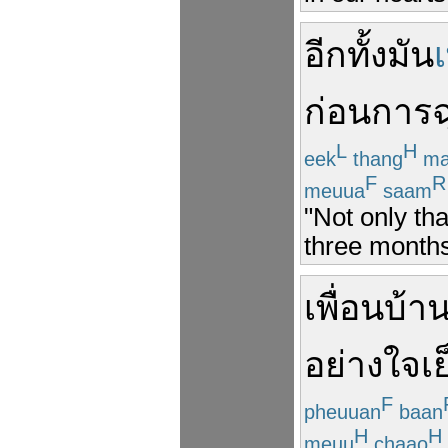
อีกทั้ง
มัน
เ
ก่อน
การ
L
H
eek
thang
ma
F
R
meuua
saam
"Not only tha
three months
เพื่อนบ้า
อย่าง
ใจเย
F
pheuuan
baan
H
H
meuu
chaao