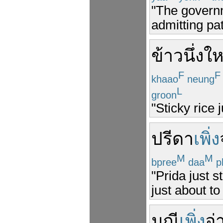
"The governm
admitting pa
ข้าวนึ่ง
ให
F
F
khaao
neung
L
groon
"Sticky rice 
ปรีดา
เพิ่ง
M
M
bpree
daa
p
"Prida just s
just about to 
มณี
เพิ่ง
อ่