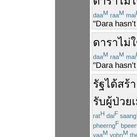
ดารา
ไม่
ไ
M
M
daa
raa
mai
"Dara hasn’t
ดารา
ไม่
ใ
M
M
daa
raa
mai
"Dara hasn’t
รัฐ
ได้
สร้า
รับ
ผู้ป่วย
เ
H
F
rat
dai
saang
F
pheerng
bpeer
M
M
yaa
yohn
th