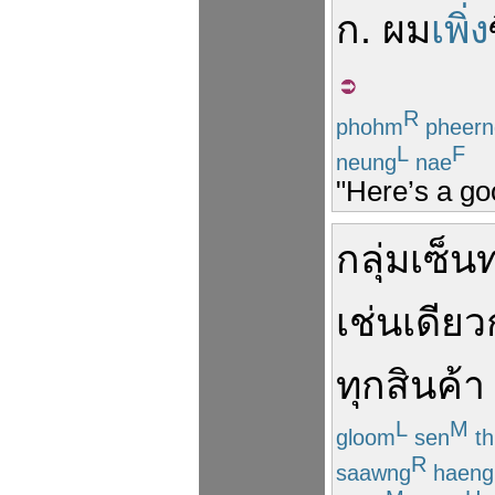
ก
.
ผม
เพิ่ง
R
phohm
pheern
L
F
neung
nae
"Here’s a goo
กลุ่ม
เซ็น
เช่นเดียว
ทุก
สินค้า
L
M
gloom
sen
th
R
saawng
haeng