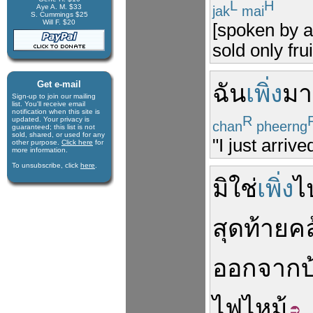
L
H
Aye A. M. $33
jak
mai
S. Cummings $25
Will F. $20
[spoken by a
sold only fru
Get e-mail
ฉัน
เพิ่ง
มา
Sign-up to join our mail­ing
list. You'll receive e­mail
notification when this site is
R
updated. Your privacy is
chan
pheerng
guaran­teed; this list is not
sold, shared, or used for any
"I just arrive
other purpose.
Click here
for
more infor­mation.
To unsubscribe, click
here
.
มิ
ใช่
เพิ่ง
ไ
สุดท้าย
คล
ออก
จาก
บ
ไฟไหม้