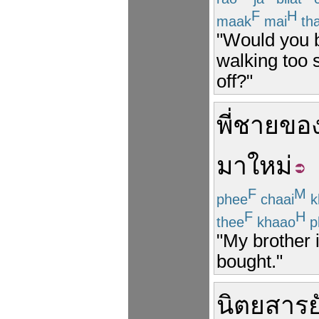
F
H
maak
mai
th
"Would you 
walking too 
off?"
พี่ชาย
ขอ
มา
ใหม่
F
M
phee
chaai
k
F
H
thee
khaao
p
"My brother i
bought."
นิตยสาร
ย