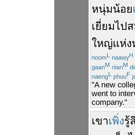
หนุ่ม
น้อย
เยี่ยม
ไป
ส
ใหญ่
แห่ง
L
H
noom
naawy
M
M
gaan
riian
d
L
F
naeng
phuu
j
"A new colle
went to inte
company."
เขา
เพิ่ง
รู้