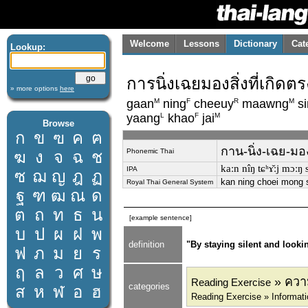
Welcome
Lessons
Dictionary
Cat
Lookup:
การนิ่งเฉยมองสิ่งที่เกิดต
» more options
here
M
F
R
M
gaan
ning
cheeuy
maawng
si
L
F
M
yaang
khao
jai
Browse
ก
ข
ฃ
ค
ฅ
กาน-นิ่ง-เฉย-มอง-
Phonemic Thai
ฆ
ง
จ
ฉ
ช
kaːn nîŋ tɕʰɤ̌ːj mɔːŋ si
IPA
ซ
ฌ
ญ
ฎ
ฏ
kan ning choei mong s
Royal Thai General System
ฐ
ฑ
ฒ
ณ
ด
ต
ถ
ท
ธ
น
[example sentence]
บ
ป
ผ
ฝ
พ
definition
"By staying silent and look
ฟ
ภ
ม
ย
ร
ฤ
ล
ว
ศ
ษ
» ความ
Reading Exercise
categories
ส
ห
ฬ
อ
ฮ
Reading Exercise » Informati