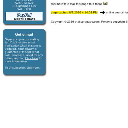
Aye A. M. $33
click here to e-mail this page to a friend
S. Cummings $25
Will F. $20
page cached 8/7/2026 4:14:02 PM
online source fo
Copyright © 2026 thai-language.com. Portions copyright © 
Get e-mail
Sign-up to join our mail­ing
list. You'll receive e­mail
notification when this site is
updated. Your privacy is
guaran­teed; this list is not
sold, shared, or used for any
other purpose.
Click here
for
more infor­mation.
To unsubscribe, click
here
.