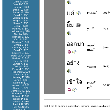
Chris S. $15
Jose D-C $20
Steven P. $20
Daniel W. $75
แค่
F
Rudolf M. $30
as f
khaae
David R. $50
Judith W. $50
Roger C. $50
ยิ้ม
Steve D. $50
Sean F. $50
H
to s
yim
Paul G. B. $50
xsinventory $20
Nigel A. $15
Michael B. $20
Otto S. $20
ออก
มา
Damien G. $12
L
Simon G. $5
aawk
[res
Lindsay D. $25
M
maa
David S. $25
Laurent L. $40
Peter van G. $10
Graham S. $10
อย่าง
Peter N. $30
James A. $10
L
like;
yaang
Dmitry I. $10
Edward R. $50
Roderick S. $30
Mason S. $5
Henning E. $20
เข้า
ใจ
John F. $20
F
Daniel F. $10
khao
to u
Armand H. $20
M
jai
Daniel S. $20
James McD. $20
Shane McC. $10
Roberto P. $50
Derrell P. $20
Trevor O. $30
Patrick H. $25
click here to submit a correction, drawing, image, audio re
Rick @SS $15
Gene H. $10