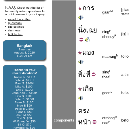
การ
F.A.Q.
Check out the list of
[pla
frequently asked questions for
M
gaan
state
a quick answer to your inquiry
e-mail the author
guestbook
site settings
นิ่ง
เฉย
site news
F
ning
[is] 
bulk lookup
R
cheeuy
Bangkok
Saturday
มอง
August 8, 2026
M
6:14:06 am
to l
maawng
Thanks for your
L
sing
สิ่ง
ที่
recent donations!
a thi
F
thee
Narisa N. $+++!
John A. $+++!
Paul S. $100!
เกิด
Mike A. $100!
Eric B. $100!
L
to b
geert
John Karl L. $100!
Don S. $100!
John S. $100!
Peter B. $100!
Ingo B $50
ตรง
Peter d C $50
Hans G $50
Alan M. $50
M
dtrohng
Rod S. $50
components
หน้า
befor
Wolfgang W. $50
F
naa
Bill O. $70
Ravinder S. $20