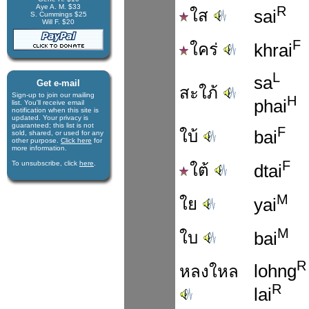
Aye A. M. $33
R
ใส
sai
S. Cummings $25
Will F. $20
F
ใคร่
khrai
L
sa
Get e-mail
สะใภ้
Sign-up to join our mail­ing
H
phai
list. You'll receive e­mail
notification when this site is
updated. Your privacy is
guaran­teed; this list is not
F
ใบ้
bai
sold, shared, or used for any
other purpose.
Click here
for
more infor­mation.
F
To unsubscribe, click
here
.
ใต้
dtai
M
ใย
yai
M
ใบ
bai
R
lohng
หลงใหล
R
lai