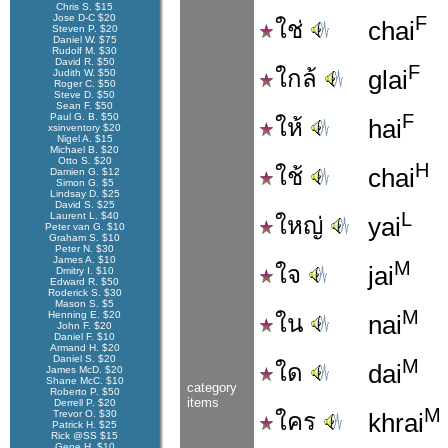
Chris S. $15
Jose D-C $20
F
ใช่
chai
Steven P. $20
Daniel W. $75
Rudolf M. $30
David R. $50
F
ใกล้
glai
Judith W. $50
Roger C. $50
Steve D. $50
Sean F. $50
F
Paul G. B. $50
ให้
hai
xsinventory $20
Nigel A. $15
Michael B. $20
Otto S. $20
H
ใช้
chai
Damien G. $12
Simon G. $5
Lindsay D. $25
David S. $25
L
Laurent L. $40
ใหญ่
yai
Peter van G. $10
Graham S. $10
Peter N. $30
James A. $10
M
ใจ
jai
Dmitry I. $10
Edward R. $50
Roderick S. $30
Mason S. $5
M
Henning E. $20
ใน
nai
John F. $20
Daniel F. $10
Armand H. $20
Daniel S. $20
M
ใด
dai
James McD. $20
Shane McC. $10
category
Roberto P. $50
items
Derrell P. $20
M
Trevor O. $30
ใคร
khrai
Patrick H. $25
Rick @SS $15
Gene H. $10