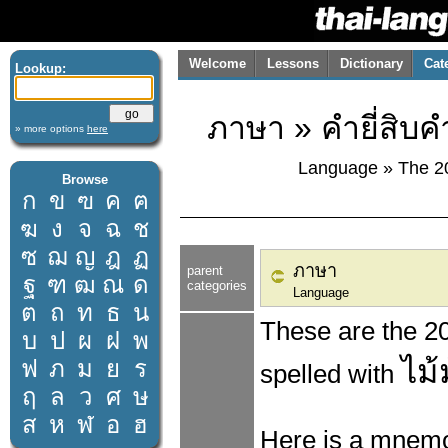
Welcome
Lessons
Dictionary
Cat
Lookup:
ภาษา » คำยี่สิบ
» more options
here
Language » The 20 
Browse
ก
ข
ฃ
ค
ฅ
ฆ
ง
จ
ฉ
ช
ซ
ฌ
ญ
ฎ
ฏ
ภาษา
parent
ฐ
ฑ
ฒ
ณ
ด
categories
Language
ต
ถ
ท
ธ
น
These are the 20
บ
ป
ผ
ฝ
พ
ไม้
ฟ
ภ
ม
ย
ร
spelled with
ฤ
ล
ว
ศ
ษ
ส
ห
ฬ
อ
ฮ
Here is a mnemo