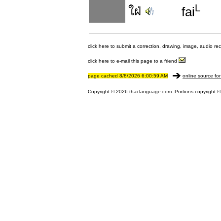
L
ใฝ่
fai
click here to submit a correction, drawing, image, audio re
click here to e-mail this page to a friend
page cached 8/8/2026 6:00:59 AM
online source for
Copyright © 2026 thai-language.com. Portions copyright © 