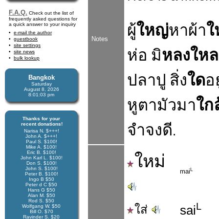
F.A.Q.
Check out the list of
frequently asked questions for
ผู้
ใหญ่
หาผ้า
ใ
a quick answer to your inquiry
e-mail the author
Notes
guestbook
site settings
ห่อ
มิ
หลงใหล
site news
bulk lookup
ปลาปู
สิ่ง
ใด
อย
Bangkok
Saturday
August 8, 2026
8:01:03 pm
หูตามัวมา
ใกล
Thanks for your
จำจงดี
recent donations!
.
Narisa N. $+++!
John A. $+++!
Paul S. $100!
Mike A. $100!
Eric B. $100!
ใหม่
John Karl L. $100!
Don S. $100!
John S. $100!
L
mai
Peter B. $100!
Ingo B $50
Peter d C $50
Hans G $50
Alan M. $50
Rod S. $50
L
ใส่
sai
Wolfgang W. $50
Bill O. $70
Ravinder S. $20