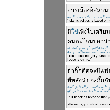
การ
เมือง
อิสลาม
M
M
L
L
M
gaan
meuuang
it
sa
laam
wa
"Islamic politics is based on f
มิ
ใช่
เพิ่ง
ไป
เตรียม
คน
ตะโกน
บอกว่
H
F
F
M
M
mi
chai
pheerng
bpai
dtriiam
d
L
M
L
F
F
dta
go:hn
baawk
waa
baan
th
"You should not get yourself 
house is on fire."
ถ้า
กิ๊ก
คิด
จะ
มี
แฟ
ทีหลัง
ว่า
จะ
กิ๊ก
กั
F
H
H
L
M
M
thaa
gik
khit
ja
mee
faaen
b
H
M
L
M
R
F
gik
gan
dtaaw
bpai
reuu
mai
"If it becomes revealed that 
afterwards, you should conti