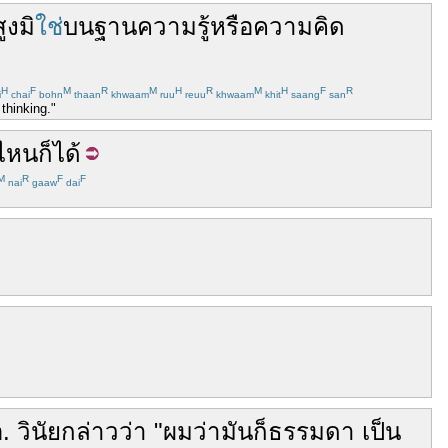
สูง
มิ
ใช่
บน
ฐาน
ความรู้
หรือ
ความ
คิด
H
F
M
R
M
H
R
M
H
F
R
i
chai
bohn
thaan
khwaam
ruu
reuu
khwaam
khit
saang
san
thinking."
ไหน
ก็ได้
M
R
F
F
nai
gaaw
dai
.
วินัย
กล่าวว่า
"
ผม
ว่า
มัน
ก็
ธรรมดา
เป็น