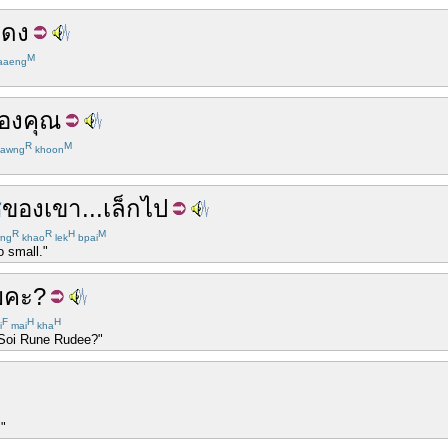
ดง
M
aaeng
องคุณ
R
M
awng
khoon
่
ของเขา
...
เล็ก
ไป
R
R
H
M
ng
khao
lek
bpai
o small."
ย
คะ
?
F
H
H
i
mai
kha
s Soi Rune Rudee?"
."