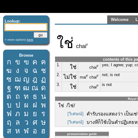
Welcome
L
Lookup:
ใช่
» more options
here
F
chai
Browse
contents of this p
ก
ข
ฃ
ค
ฅ
1.
yes; I agree; yup; co
ใช่
F
chai
ฆ
ง
จ
ฉ
ช
2.
not; is not
ไม่ใช่
F
F
ซ
ฌ
ญ
ฎ
ฏ
mai
chai
3.
is not
ฐ
ฑ
ฒ
ณ
ด
ใช่
F
chai
ต
ถ
ท
ธ
น
Royal I
บ
ป
ผ
ฝ
พ
ใช่ /ไช่/
ฟ
ภ
ม
ย
ร
[วิเศษณ์]
คำรับรองแสดงว่า เป็นเช่
ฤ
ล
ว
ศ
ษ
[วิเศษณ์]
บางทีก็ใช้เป็นคำปฏิเสธหม
ส
ห
ฬ
อ
ฮ
pronunciation guide