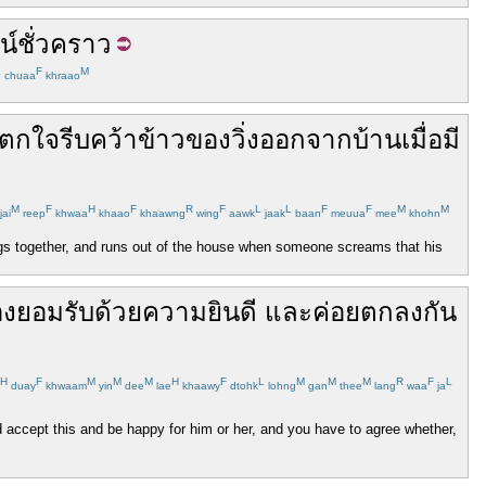
น์
ชั่วคราว
L
F
M
chuaa
khraao
ตกใจ
รีบ
คว้า
ข้าวของ
วิ่ง
ออก
จาก
บ้าน
เมื่อ
มี
M
F
H
F
R
F
L
L
F
F
M
M
jai
reep
khwaa
khaao
khaawng
wing
aawk
jaak
baan
meuua
mee
khohn
hings together, and runs out of the house when someone screams that his
อง
ยอมรับ
ด้วย
ความยินดี
และ
ค่อย
ตกลง
กัน
H
F
M
M
M
H
F
L
M
M
M
R
F
L
duay
khwaam
yin
dee
lae
khaawy
dtohk
lohng
gan
thee
lang
waa
ja
d accept this and be happy for him or her, and you have to agree whether,