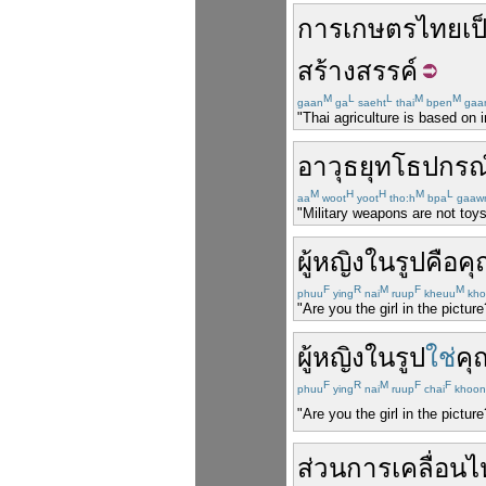
การ
เกษตร
ไทย
เป
สร้างสรรค์
M
L
L
M
M
gaan
ga
saeht
thai
bpen
gaa
"Thai agriculture is based on 
อาวุธ
ยุทโธปกรณ
M
H
H
M
L
aa
woot
yoot
tho:h
bpa
gaaw
"Military weapons are not toy
ผู้หญิง
ใน
รูป
คือ
คุ
F
R
M
F
M
phuu
ying
nai
ruup
kheuu
kho
"Are you the girl in the picture
ผู้หญิง
ใน
รูป
ใช่
คุ
F
R
M
F
F
phuu
ying
nai
ruup
chai
khoon
"Are you the girl in the pictur
ส่วน
การเคลื่อน