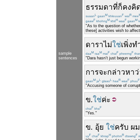
ธรรมดา
ที่
ก็
คง
คิ
L
M
F
R
suaan
gaan
khleuuan
wai
mee
F
M
H
F
M
gaaw
khohng
khit
waa
gaan
k
"As to the question of whether 
these] activities wish to affect 
ดารา
ไม่
ใช่
เพิ่ง
ท
M
M
F
F
F
sample
daa
raa
mai
chai
pheerng
tha
sentences
"Dara hasn’t just begun worki
การ
จะ
กล่าวหา
ว
M
L
L
R
F
F
gaan
ja
glaao
haa
waa
phuu
"Accusing someone of corruptio
ข
.
ใช่
ค่ะ
F
F
chai
kha
"Yes."
ข
.
อุ้ย
ใช่
ครับ
ผม
F
F
H
R
F
uy
chai
khrap
phohm
dtawng
r