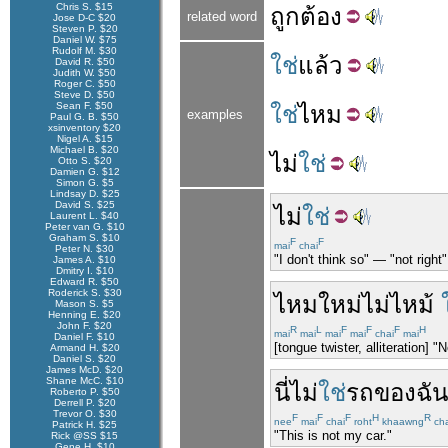
Chris S. $15
ถูก
ต้อง
related word
Jose D-C $20
Steven P. $20
Daniel W. $75
Rudolf M. $30
ใช่
แล้ว
David R. $50
Judith W. $50
Roger C. $50
Steve D. $50
Sean F. $50
ใช่
ไหม
examples
Paul G. B. $50
xsinventory $20
Nigel A. $15
Michael B. $20
ไม่
ใช่
Otto S. $20
Damien G. $12
Simon G. $5
Lindsay D. $25
David S. $25
ไม่
ใช่
Laurent L. $40
Peter van G. $10
Graham S. $10
F
F
mai
chai
Peter N. $30
"I don't think so" — "not right
James A. $10
Dmitry I. $10
Edward R. $50
Roderick S. $30
ไหม
ใหม่
ไม่
ไหม้
Mason S. $5
Henning E. $20
John F. $20
R
L
F
F
F
H
mai
mai
mai
mai
chai
mai
Daniel F. $10
[tongue twister, alliteration] "
Armand H. $20
Daniel S. $20
James McD. $20
Shane McC. $10
นี่
ไม่
ใช่
รถ
ของ
ฉัน
Roberto P. $50
Derrell P. $20
Trevor O. $30
F
F
F
H
R
nee
mai
chai
roht
khaawng
ch
Patrick H. $25
"This is not my car."
Rick @SS $15
Gene H. $10