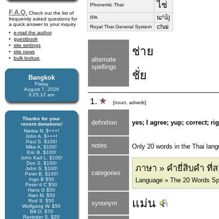
ไช่
Phonemic Thai
F.A.Q.
Check out the list of
tɕʰâj
IPA
frequently asked questions for
a quick answer to your inquiry
chai
Royal Thai General System
e-mail the author
guestbook
site settings
ช่าย
site news
bulk lookup
alternate
spellings
ชั่ย
Bangkok
Friday
August 7, 2026
3:25:13 am
1.
[noun, adverb]
Thanks for your
definition
yes; I agree; yup; correct; ri
recent donations!
Narisa N. $+++!
John A. $+++!
Paul S. $100!
notes
Only 20 words in the Thai lang
Mike A. $100!
Eric B. $100!
John Karl L. $100!
Don S. $100!
ภาษา » คำยี่สิบคำ ท
John S. $100!
categories
Peter B. $100!
Ingo B $50
Language » The 20 Words Spel
Peter d C $50
Hans G $50
Alan M. $50
แม่น
Rod S. $50
synonym
Wolfgang W. $50
Bill O. $70
Ravinder S. $20