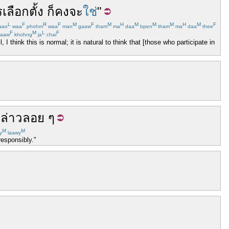
เลือกตั้ง
ก็
คง
จะ
ใช่
"
L
F
R
F
M
F
M
H
M
M
M
H
M
F
aao
waa
phohm
waa
man
gaaw
tham
ma
daa
bpen
tham
ma
daa
thee
F
M
L
F
aaw
khohng
ja
chai
 think this is normal; it is natural to think that [those who participate in
ล่าว
ลอย ๆ
M
M
y
laawy
responsibly."