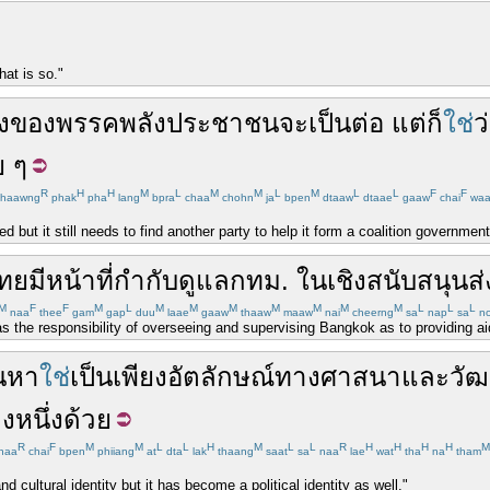
hat is so."
ง
ของ
พรรคพลังประชาชน
จะ
เป็นต่อ
แต่
ก็
ใช่
ว
ย ๆ
R
H
H
M
L
M
M
L
M
L
L
F
F
haawng
phak
pha
lang
bpra
chaa
chohn
ja
bpen
dtaaw
dtaae
gaaw
chai
wa
but it still needs to find another party to help it form a coalition government 
ทย
มี
หน้าที่
กำกับ
ดูแล
กทม.
ใน
เชิง
สนับสนุน
ส่
M
F
F
M
L
M
M
M
M
M
M
M
L
L
L
naa
thee
gam
gap
duu
laae
gaaw
thaaw
maaw
nai
cheerng
sa
nap
sa
n
has the responsibility of overseeing and supervising Bangkok as to providing 
น
หา
ใช่
เป็น
เพียง
อัตลักษณ์
ทาง
ศาสนา
และ
วั
งหนึ่ง
ด้วย
R
F
M
M
L
L
H
M
L
L
R
H
H
H
H
M
haa
chai
bpen
phiiang
at
dta
lak
thaang
saat
sa
naa
lae
wat
tha
na
tham
nd cultural identity but it has become a political identity as well."