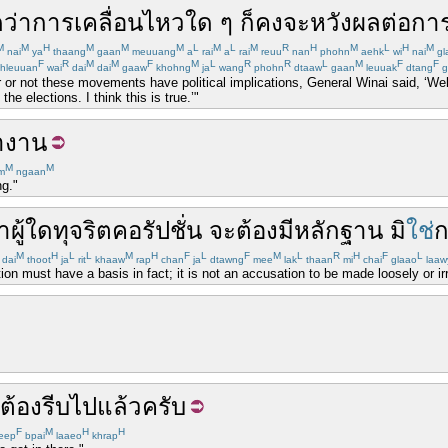
ดว่า
การเคลื่อนไหว
ใด ๆ
ก็
คง
จะ
หวังผล
ต่อ
การ
M
M
H
M
M
M
L
M
L
M
R
H
M
L
H
M
nai
ya
thaang
gaan
meuuang
a
rai
a
rai
reuu
nan
phohn
aehk
wi
nai
gl
F
R
M
M
F
M
L
R
R
L
M
F
F
hleuuan
wai
dai
dai
gaaw
khohng
ja
wang
phohn
dtaaw
gaan
leuuak
dtang
g
or not these movements have political implications, General Winai said, ‘Well, I
the elections. I think this is true.’"
ำงาน
M
M
m
ngaan
ng."
่า
ผู้ใด
ทุจริต
คอรัปชั่น
จะ
ต้อง
มี
หลักฐาน
มิ
ใช่
ก
M
H
L
L
M
H
F
L
F
M
L
R
H
F
L
dai
thoot
ja
rit
khaaw
rap
chan
ja
dtawng
mee
lak
thaan
mi
chai
glaao
laaw
n must have a basis in fact; it is not an accusation to be made loosely or ir
ต้อง
รีบ
ไป
แล้ว
ครับ
F
M
H
H
eep
bpai
laaeo
khrap