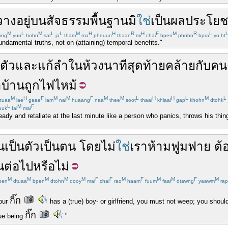
วางอยู่
บน
สัจธรรมพื้นฐาน
มิ
ใช่
เป็น
ผลประโยช
M
L
M
L
L
M
H
H
R
H
F
M
R
L
ang
yuu
bohn
sat
ja
tham
ma
pheuun
thaan
mi
chai
bpen
phohn
bpra
yo:ht
undamental truths, not on (attaining) temporal benefits."
ตัว
และ
แก้ลำ
ใน
ห้วง
นาที
สุดท้าย
คล้ายกับ
คน
า
บ้าน
ถูก
ไฟไหม้
M
H
F
M
M
F
M
M
L
H
H
L
M
L
tuaa
lae
gaae
lam
nai
huaang
naa
thee
soot
thaai
khlaai
gap
khohn
dtohk
L
M
F
uuk
fai
mai
ready and retaliate at the last minute like a person who panics, throws his t
น
เป็นตัวเป็นตน
โดย
ไม่
ใช่
เรา
ห้าม
ฟูมฟาย
ต้
น
ต่อ
ไป
หรือ
ไม่
M
M
M
M
M
F
F
M
F
M
M
F
M
pen
dtuaa
bpen
dtohn
dooy
mai
chai
rao
haam
fuum
faai
dtawng
yaawm
rap
กิ๊ก
your
has a (true) boy- or girlfriend, you must not weep; you shoul
กิ๊ก
nue being
."