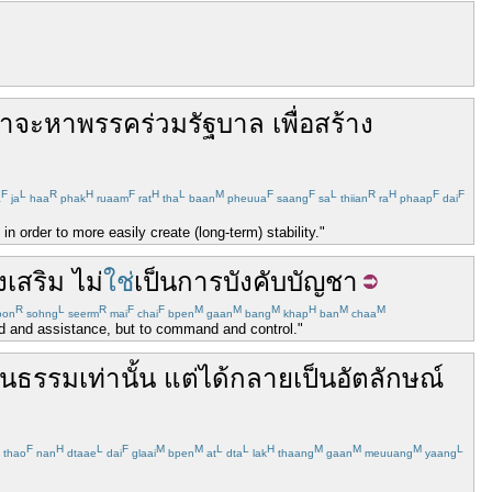
่า
จะ
หา
พรรคร่วม
รัฐบาล
เพื่อ
สร้าง
F
L
R
H
F
H
L
M
F
F
L
R
H
F
F
a
ja
haa
phak
ruaam
rat
tha
baan
pheuua
saang
sa
thiian
ra
phaap
dai
in order to more easily create (long-term) stability."
งเสริม
ไม่
ใช่
เป็น
การ
บังคับ
บัญชา
R
L
R
F
F
M
M
M
H
M
M
oon
sohng
seerm
mai
chai
bpen
gaan
bang
khap
ban
chaa
aid and assistance, but to command and control."
ฒนธรรม
เท่านั้น
แต่
ได้
กลายเป็น
อัตลักษณ์
F
H
L
F
M
M
L
L
H
M
M
M
L
thao
nan
dtaae
dai
glaai
bpen
at
dta
lak
thaang
gaan
meuuang
yaang