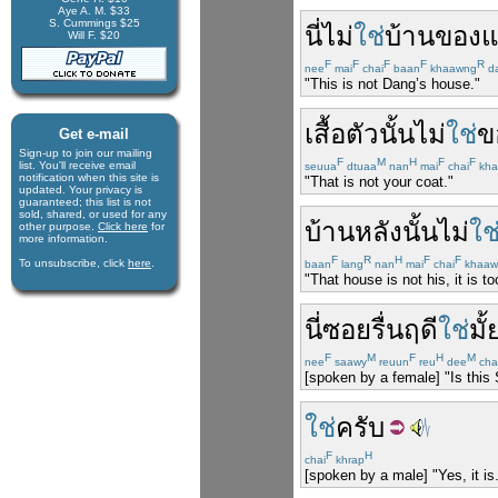
Aye A. M. $33
S. Cummings $25
นี่
ไม่
ใช่
บ้าน
ของ
แ
Will F. $20
F
F
F
F
R
nee
mai
chai
baan
khaawng
d
"This is not Dang’s house."
เสื้อ
ตัว
นั้น
ไม่
ใช่
ข
Get e-mail
Sign-up to join our mail­ing
F
M
H
F
F
list. You'll receive e­mail
seuua
dtuaa
nan
mai
chai
kha
notification when this site is
"That is not your coat."
updated. Your privacy is
guaran­teed; this list is not
sold, shared, or used for any
บ้าน
หลัง
นั้น
ไม่
ใช
other purpose.
Click here
for
more infor­mation.
F
R
H
F
F
To unsubscribe, click
here
.
baan
lang
nan
mai
chai
khaaw
"That house is not his, it is to
นี่
ซอยรื่นฤดี
ใช่
มั้
F
M
F
H
M
nee
saawy
reuun
reu
dee
cha
[spoken by a female] "Is thi
ใช่
ครับ
F
H
chai
khrap
[spoken by a male] "Yes, it is