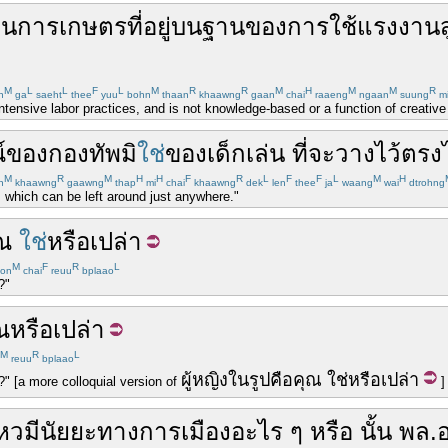
็น
การ
เกษตร
ที่
อยู่บน
ฐาน
ของ
การ
ใช้
แรงงาน
M
L
L
F
L
M
R
R
M
H
M
M
R
n
ga
saeht
thee
yuu
bohn
thaan
khaawng
gaan
chai
raaeng
ngaan
suung
m
intensive labor practices, and is not knowledge-based or a function of creative 
์
ของ
กองทัพ
มิ
ใช่
ของเด็กเล่น
ที่
จะ
วาง
ไว้
ตรง
M
R
M
H
H
F
R
L
F
F
L
M
H
n
khaawng
gaawng
thap
mi
chai
khaawng
dek
len
thee
ja
waang
wai
dtrohng
s which can be left around just anywhere."
ณ
ใช่
หรือเปล่า
M
F
R
L
on
chai
reuu
bplaao
?"
ณ
หรือเปล่า
M
R
L
reuu
bplaao
ผู้หญิง
ใน
รูป
คือ
คุณ
ใช่
หรือเปล่า
e?" [a more colloquial version of
]
ไหว
มี
นัยยะ
ทางการเมือง
อะไร ๆ
หรือ
นั้น
พล.อ