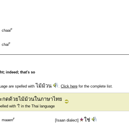
F
chaai
F
chai
ght; indeed; that's so
ไม้ม้วน
uage are spelled with
.
Click here
for the complete list.
ี่สะกดด้วยไม้ม้วนในภาษาไทย
led with 'ใ' in the Thai language
ใช่
F
maaen
[Isaan dialect]