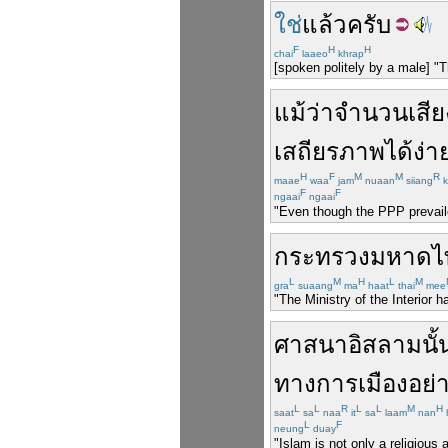
ใช่
แล้ว
ครับ
F
H
H
chai
laaeo
khrap
[spoken politely by a male] "T
แม้ว่า
จำนวน
เสีย
เสถียรภาพ
ได้
ง่า
H
F
M
M
R
maae
waa
jam
nuaan
siiang
k
F
F
ngaai
ngaai
"Even though the PPP prevailed 
กระทรวงมหาดไ
L
M
H
L
M
gra
suaang
ma
haat
thai
mee
"The Ministry of the Interior 
ศาสนาอิสลาม
นั้
ทางการเมือง
อย่า
L
L
R
L
L
M
H
saat
sa
naa
it
sa
laam
nan
L
F
neung
duay
"Islam is not only a religious a