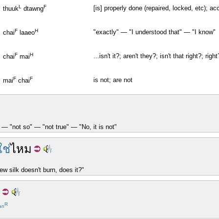
L
F
[is] properly done (repaired, locked, etc); ac
thuuk
dtawng
F
H
"exactly" — "I understood that" — "I know"
chai
laaeo
F
H
...isn't it?; aren't they?; isn't that right?; rig
chai
mai
F
F
is not; are not
mai
chai
" — "not so" — "not true" — "No, it is not"
ใช่
ไหม
New silk doesn't burn, does it?"
R
an