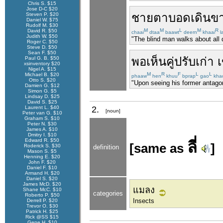
Chris S. $15
Jose D-C $20
ชาย
ตาบอด
เดิน
ข
Steven P. $20
Daniel W. $75
Rudolf M. $30
M
M
L
M
R
David R. $50
chaai
dtaa
baawt
deern
khaai
l
Judith W. $50
"The blind man walks about all d
Roger C. $50
Steve D. $50
Sean F. $50
พอ
เห็น
คู่ปรับ
เก่า
Paul G. B. $50
xsinventory $20
Nigel A. $15
M
R
F
L
L
Michael B. $20
phaaw
hen
khuu
bprap
gao
kha
Otto S. $20
"Upon seeing his former antagoni
Damien G. $12
Simon G. $5
Lindsay D. $25
David S. $25
Laurent L. $40
2.
[noun]
Peter van G. $10
Graham S. $10
Peter N. $30
James A. $10
Dmitry I. $10
Edward R. $50
ลี่
[same as
]
Roderick S. $30
definition
Mason S. $5
Henning E. $20
John F. $20
Daniel F. $10
Armand H. $20
Daniel S. $20
James McD. $20
แมลง
Shane McC. $10
categories
Roberto P. $50
Insects
Derrell P. $20
Trevor O. $30
Patrick H. $25
Rick @SS $15
Gene H. $10