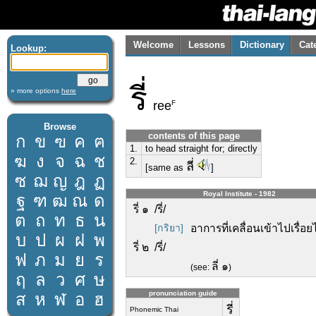
Welcome
Lessons
Dictionary
Cat
Lookup:
รี่
» more options
here
F
ree
Browse
contents of this page
ก
ข
ฃ
ค
ฅ
1.
to head straight for; directly
ฆ
ง
จ
ฉ
ช
2.
ลี่
[same as
]
ซ
ฌ
ญ
ฎ
ฏ
Royal Institute - 1982
ฐ
ฑ
ฒ
ณ
ด
รี่ ๑ /รี่/
ต
ถ
ท
ธ
น
[กริยา]
อาการที่เคลื่อนเข้าไปเรื่อยไ
บ
ป
ผ
ฝ
พ
รี่ ๒ /รี่/
ฟ
ภ
ม
ย
ร
ลี่ ๑
(see:
)
ฤ
ล
ว
ศ
ษ
pronunciation guide
ส
ห
ฬ
อ
ฮ
รี่
Phonemic Thai