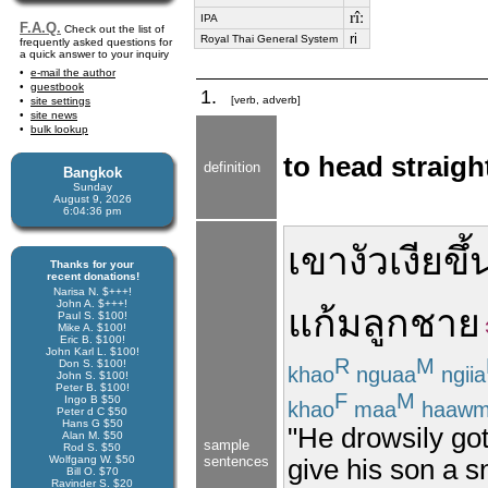
rîː
IPA
F.A.Q.
Check out the list of
ri
Royal Thai General System
frequently asked questions for
a quick answer to your inquiry
e-mail the author
guestbook
1.
[verb, adverb]
site settings
site news
bulk lookup
to head straight
definition
Bangkok
Sunday
August 9, 2026
6:04:36 pm
เขา
งัวเงีย
ขึ
Thanks for your
recent donations!
Narisa N. $+++!
John A. $+++!
แก้ม
ลูกชาย
Paul S. $100!
Mike A. $100!
Eric B. $100!
John Karl L. $100!
R
M
Don S. $100!
khao
nguaa
ngiia
John S. $100!
Peter B. $100!
F
M
Ingo B $50
khao
maa
haaw
Peter d C $50
Hans G $50
"He drowsily got
Alan M. $50
sample
Rod S. $50
Wolfgang W. $50
sentences
give his son a sn
Bill O. $70
Ravinder S. $20