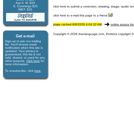
Aye A. M. $33
S. Cummings $25
click here to submit a correction, drawing, image, audio re
Will F. $20
click here to e-mail this page to a friend
page cached 8/9/2026 4:04:32 AM
online source for
Copyright © 2026 thai-language.com. Portions copyright © 
Get e-mail
Sign-up to join our mail­ing
list. You'll receive e­mail
notification when this site is
updated. Your privacy is
guaran­teed; this list is not
sold, shared, or used for any
other purpose.
Click here
for
more infor­mation.
To unsubscribe, click
here
.