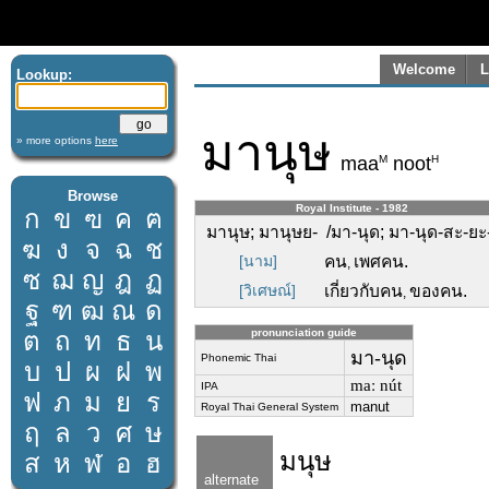
Welcome
L
Lookup:
มานุษ
» more options
here
M
H
maa
noot
Browse
Royal Institute - 1982
ก
ข
ฃ
ค
ฅ
มานุษ; มานุษย- /มา-นุด; มา-นุด-สะ-ยะ-
ฆ
ง
จ
ฉ
ช
[นาม]
คน
เพศคน.
,
ซ
ฌ
ญ
ฎ
ฏ
[วิเศษณ์]
เกี่ยวกับคน
ของคน.
,
ฐ
ฑ
ฒ
ณ
ด
ต
ถ
ท
ธ
น
pronunciation guide
มา-นุด
Phonemic Thai
บ
ป
ผ
ฝ
พ
maː nút
IPA
ฟ
ภ
ม
ย
ร
manut
Royal Thai General System
ฤ
ล
ว
ศ
ษ
มนุษ
ส
ห
ฬ
อ
ฮ
alternate