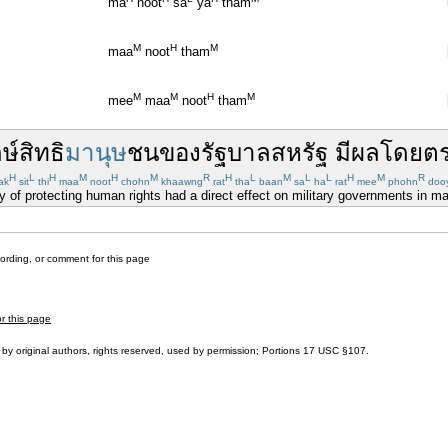
ma
noot
sa
ya
tham
M
H
M
maa
noot
tham
M
M
H
M
mee
maa
noot
tham
กษ์
สิทธิ
มานุษ
ชน
ของ
รัฐบาล
สหรัฐ
มีผล
โดยต
H
L
H
M
H
M
R
H
L
M
L
L
H
M
R
ak
sit
thi
maa
noot
chohn
khaawng
rat
tha
baan
sa
ha
rat
mee
phohn
doo
y of protecting human rights had a direct effect on military governments in m
cording, or comment for this page
or this page
by original authors, rights reserved, used by permission; Portions
17 USC §107
.