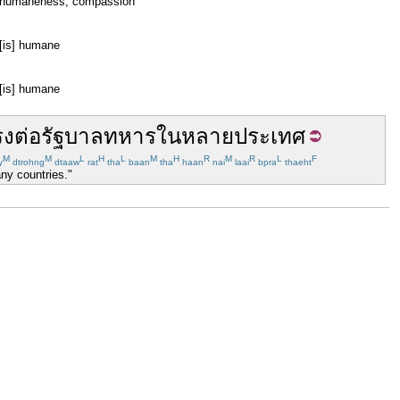
humaneness; compassion
[is] humane
[is] humane
รง
ต่อ
รัฐบาล
ทหาร
ใน
หลาย
ประเทศ
M
M
L
H
L
M
H
R
M
R
L
F
y
dtrohng
dtaaw
rat
tha
baan
tha
haan
nai
laai
bpra
thaeht
any countries."