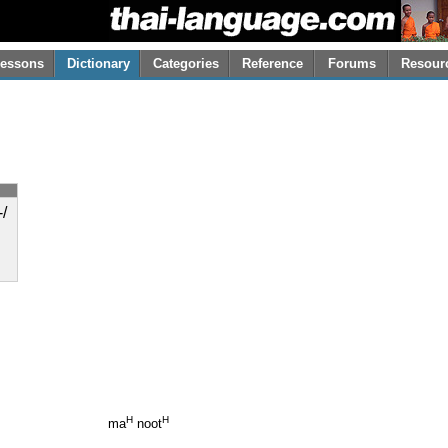
essons
Dictionary
Categories
Reference
Forums
Resour
/
H
H
ma
noot