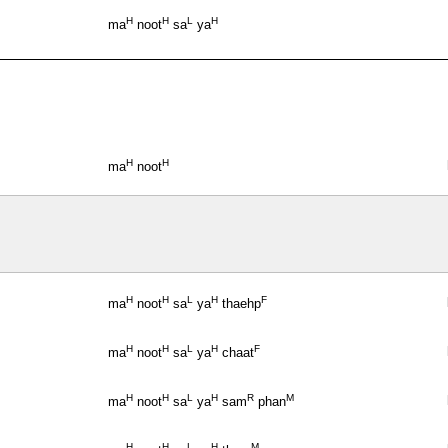
H
H
L
H
ma
noot
sa
ya
H
H
ma
noot
H
H
L
H
F
ma
noot
sa
ya
thaehp
H
H
L
H
F
ma
noot
sa
ya
chaat
H
H
L
H
R
M
ma
noot
sa
ya
sam
phan
H
H
L
H
M