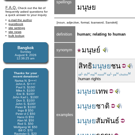
spellings
มนุษย
F.A.Q.
Check out the list of
frequently asked questions for
a quick answer to your inquiry
e-mail the author
[noun, adjective, formal, loanword, Sanskrit]
guestbook
site settings
site news
definition
human; relating to human
bulk lookup
Bangkok
มนุษย์
synonym
Sunday
August 9, 2026
12:36:25 am
สิทธิ
มนุษย
ชน
Thanks for your
L
H
H
H
L
H
M
sit
thi
ma
noot
sa
ya
chohn
recent donations!
human rights
Narisa N. $+++!
John A. $+++!
Paul S. $100!
มนุษย
เทพ
Mike A. $100!
Eric B. $100!
John Karl L. $100!
Don S. $100!
มนุษย
ชาติ
John S. $100!
Peter B. $100!
Ingo B $50
Peter d C $50
examples
Hans G $50
มนุษย
สัมพันธ์
Alan M. $50
Rod S. $50
Wolfgang W. $50
Bill O. $70
Ravinder S. $20