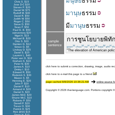
มนุษย
ธรรม
Chris S. $15
Jose D-C $20
Steven P. $20
Daniel W. $75
มานุษ
ธรรม
Rudolf M. $30
David R. $50
Judith W. $50
Roger C. $50
มี
มานุษ
ธรรม
Steve D. $50
Sean F. $50
Paul G. B. $50
xsinventory $20
Nigel A. $15
การ
ชู
นโยบาย
พิทั
Michael B. $20
sample
Otto S. $20
Damien G. $12
sentence
M
M
H
M
M
H
gaan
chuu
na
yo:h
baai
phi
th
Simon G. $5
Lindsay D. $25
"The elevation of American polic
David S. $25
Laurent L. $40
Peter van G. $10
Graham S. $10
Peter N. $30
click here to submit a correction, drawing, image, audio re
James A. $10
Dmitry I. $10
Edward R. $50
click here to e-mail this page to a friend
Roderick S. $30
Mason S. $5
Henning E. $20
page cached 8/8/2026 10:36:21 AM
online source f
John F. $20
Daniel F. $10
Armand H. $20
Copyright © 2026 thai-language.com. Portions copyright © 
Daniel S. $20
James McD. $20
Shane McC. $10
Roberto P. $50
Derrell P. $20
Trevor O. $30
Patrick H. $25
Rick @SS $15
Gene H. $10