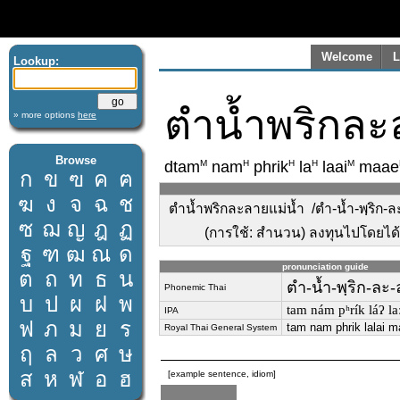
Welcome
L
Lookup:
ตำน้ำพริกละ
» more options
here
Browse
M
H
H
H
M
dtam
nam
phrik
la
laai
maae
ก
ข
ฃ
ค
ฅ
ฆ
ง
จ
ฉ
ช
ตำน้ำพริกละลายแม่น้ำ /ตำ-น้ำ-พฺริก-ละ
ซ
ฌ
ญ
ฎ
ฏ
(การใช้: สำนวน) ลงทุนไปโดยได้
ฐ
ฑ
ฒ
ณ
ด
pronunciation guide
ต
ถ
ท
ธ
น
ตำ-น้ำ-พฺริก-ละ
Phonemic Thai
บ
ป
ผ
ฝ
พ
tam nám pʰrík láʔ la
IPA
ฟ
ภ
ม
ย
ร
tam nam phrik lalai 
Royal Thai General System
ฤ
ล
ว
ศ
ษ
ส
ห
ฬ
อ
ฮ
[example sentence, idiom]