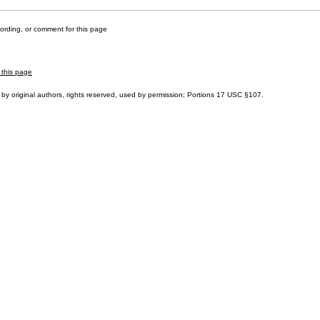
cording, or comment for this page
 this page
by original authors, rights reserved, used by permission; Portions
17 USC §107
.