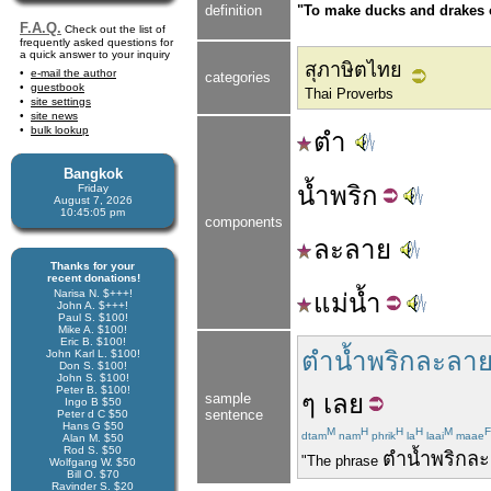
definition
"To make ducks and drakes o
F.A.Q.
Check out the list of
frequently asked questions for
a quick answer to your inquiry
สุภาษิตไทย
e-mail the author
categories
guestbook
Thai Proverbs
site settings
site news
bulk lookup
ตำ
Bangkok
น้ำ
พริก
Friday
August 7, 2026
10:45:06 pm
components
ละลาย
Thanks for your
recent donations!
Narisa N. $+++!
แม่
น้ำ
John A. $+++!
Paul S. $100!
Mike A. $100!
Eric B. $100!
ตำน้ำพริกละลาย
John Karl L. $100!
Don S. $100!
John S. $100!
Peter B. $100!
ๆ
เลย
sample
Ingo B $50
sentence
Peter d C $50
Hans G $50
M
H
H
H
M
F
dtam
nam
phrik
la
laai
maae
Alan M. $50
Rod S. $50
ตำ
น้ำพริก
ละ
"The phrase
Wolfgang W. $50
Bill O. $70
Ravinder S. $20