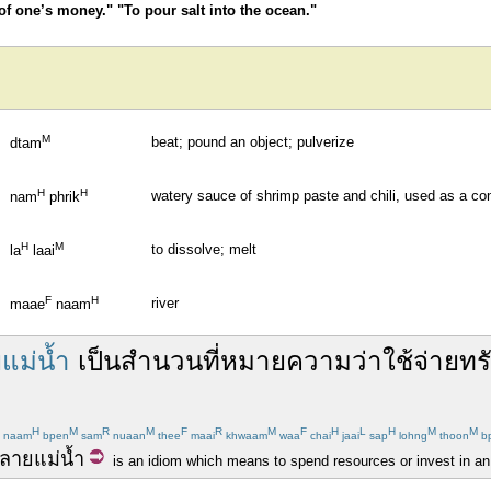
f one’s money." "To pour salt into the ocean."
M
beat; pound an object; pulverize
dtam
H
H
watery sauce of shrimp paste and chili, used as a co
nam
phrik
H
M
to dissolve; melt
la
laai
F
H
river
maae
naam
แม่น้ำ
เป็น
สำนวน
ที่
หมายความว่า
ใช้จ่าย
ทร
H
M
R
M
F
R
M
F
H
L
H
M
M
naam
bpen
sam
nuaan
thee
maai
khwaam
waa
chai
jaai
sap
lohng
thoon
bp
ลาย
แม่น้ำ
is an idiom which means to spend resources or invest in an 