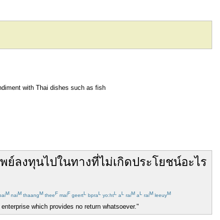
ndiment with Thai dishes such as fish
ัพย์
ลงทุน
ไป
ใน
ทาง
ที่
ไม่
เกิด
ประโยชน์
อะไร
M
M
M
F
F
L
L
L
L
M
L
M
M
ai
nai
thaang
thee
mai
geert
bpra
yo:ht
a
rai
a
rai
leeuy
enterprise which provides no return whatsoever."