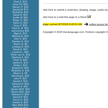
Chris S. $15
Jose D-C $20
Steven P. $20
Daniel W. $75
click here to submit a correction, drawing, image, audio re
Rudolf M. $30
David R. $50
click here to e-mail this page to a friend
Judith W. $50
Roger C. $50
Steve D. $50
page cached 8/7/2026 8:45:01 AM
online source for
Sean F. $50
Paul G. B. $50
xsinventory $20
Copyright © 2026 thai-language.com. Portions copyright © 
Nigel A. $15
Michael B. $20
Otto S. $20
Damien G. $12
Simon G. $5
Lindsay D. $25
David S. $25
Laurent L. $40
Peter van G. $10
Graham S. $10
Peter N. $30
James A. $10
Dmitry I. $10
Edward R. $50
Roderick S. $30
Mason S. $5
Henning E. $20
John F. $20
Daniel F. $10
Armand H. $20
Daniel S. $20
James McD. $20
Shane McC. $10
Roberto P. $50
Derrell P. $20
Trevor O. $30
Patrick H. $25
Rick @SS $15
Gene H. $10