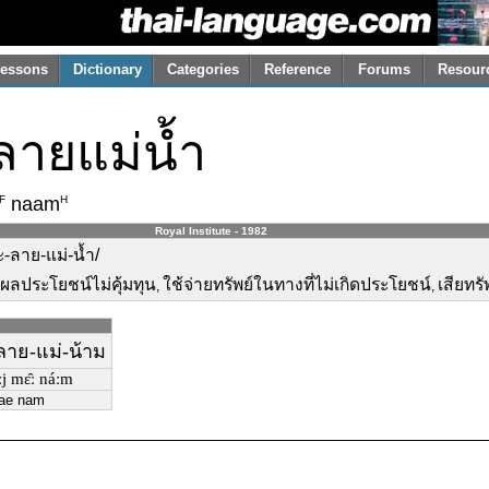
essons
Dictionary
Categories
Reference
Forums
Resour
ลายแม่น้ำ
F
H
naam
Royal Institute - 1982
-ลาย-แม่-น้ำ/
ผลประโยชน์ไม่คุ้มทุน
ใช้จ่ายทรัพย์ในทางที่ไม่เกิดประโยชน์
เสียทร
,
,
-ลาย-แม่-น้าม
ːj mɛ̂ː náːm
mae nam