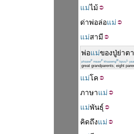
แม่
ไม้
ด่า
พ่อ
ล่อ
แม่
แม่
สามี
พ่อ
แม่
ของ
ปู่
ย่า
ต
F
F
R
L
phaaw
maae
khaawng
bpuu
ya
great grandparents; eight pare
แม่
โค
ภาษา
แม่
แม่
พันธุ์
คิดถึง
แม่