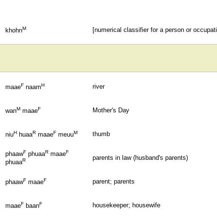
M
[numerical classifier for a person or occupat
khohn
F
H
river
maae
naam
M
F
Mother's Day
wan
maae
H
R
F
M
thumb
niu
huaa
maae
meuu
F
R
F
phaaw
phuaa
maae
parents in law (husband's parents)
R
phuaa
F
F
parent; parents
phaaw
maae
F
F
housekeeper; housewife
maae
baan