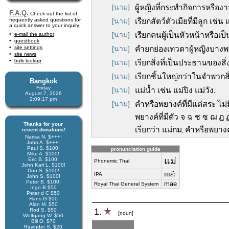
[นาม]
ผู้หญิงที่กระทำกิจการหรืองา
F.A.Q.
Check out the list of
frequently asked questions for
[นาม]
เรียกสัตว์ตัวเมียที่มีลูก เช่น 
a quick answer to your inquiry
[นาม]
เรียกคนผู้เป็นหัวหน้าหรือเ
e-mail the author
guestbook
site settings
[นาม]
คำยกย่องเทวดาผู้หญิงบางพ
site news
bulk lookup
[นาม]
เรียกสิ่งที่เป็นประธานของส
[นาม]
เรียกชิ้นใหญ่กว่าในจำพวกสิ่
Bangkok
Friday
[นาม]
แม่น้ำ เช่น แม่ปิง แม่วัง.
August 7, 2026
2:09:18 pm
[นาม]
คำหรือพยางค์ที่มีแต่สระ ไม่
พยางค์ที่มีตัว จ ฉ ช ซ ฌ ฎ
Thanks for your
เรียกว่า แม่กม
คำหรือพยางค์
recent donations!
,
Narisa N. $+++!
John A. $+++!
Paul S. $100!
pronunciation guide
Mike A. $100!
แม่
Eric B. $100!
Phonemic Thai
John Karl L. $100!
Don S. $100!
mɛ̂ː
IPA
John S. $100!
Peter B. $100!
mae
Royal Thai General System
Ingo B $50
Peter d C $50
Hans G $50
Alan M. $50
1.
Rod S. $50
[noun]
Wolfgang W. $50
Bill O. $70
Ravinder S. $20