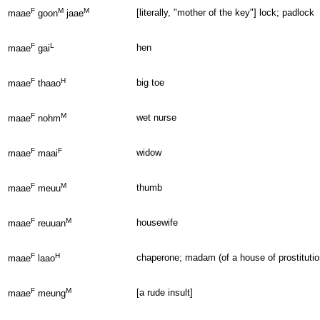
F
M
M
[literally, "mother of the key"] lock; padlock
maae
goon
jaae
F
L
hen
maae
gai
F
H
big toe
maae
thaao
F
M
wet nurse
maae
nohm
F
F
widow
maae
maai
F
M
thumb
maae
meuu
F
M
housewife
maae
reuuan
F
H
chaperone; madam (of a house of prostitutio
maae
laao
F
M
[a rude insult]
maae
meung