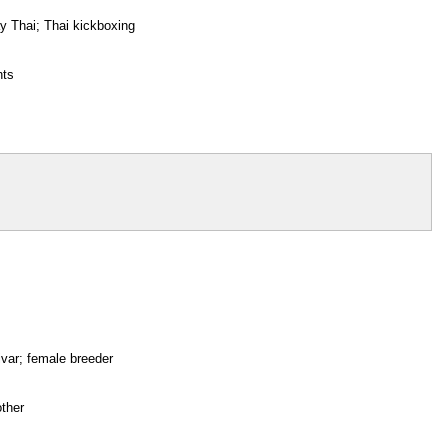
uay Thai; Thai kickboxing
nts
ivar; female breeder
other