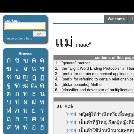
Welcome
L
Lookup:
แม่
» more options
here
F
maae
Browse
contents of this page
ก
ข
ฃ
ค
ฅ
1.
[general] mother
ฆ
ง
จ
ฉ
ช
2.
the "Eight Word Ending Protocols" in Tha
3.
[prefix for certain mechanical applicances
ซ
ฌ
ญ
ฎ
ฏ
4.
[prefix for referring to certain relationshi
ฐ
ฑ
ฒ
ณ
ด
5.
[titular honorific] Mother
6.
[classifier and descriptor of multiplication
ต
ถ
ท
ธ
น
บ
ป
ผ
ฝ
พ
แม่ /แม่/
ฟ
ภ
ม
ย
ร
[นาม]
หญิงผู้ให้กำเนิดหรือเลี้ยงดูลู
ฤ
ล
ว
ศ
ษ
[นาม]
เป็นคำที่ผู้ใหญ่เรียกผู้หญิงท
ส
ห
ฬ
อ
ฮ
[นาม]
เป็นคำใช้นำหน้านามเพศหญิง 