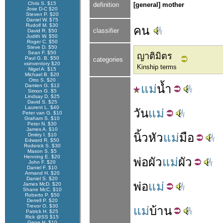
Chris S. $15
definition
[general] mother
Jose D-C $20
Steven P. $20
Daniel W. $75
Rudolf M. $30
คน
classifier
David R. $50
Judith W. $50
Roger C. $50
Steve D. $50
Sean F. $50
ญาติมิตร
Paul G. B. $50
categories
xsinventory $20
Kinship terms
Nigel A. $15
Michael B. $20
Otto S. $20
แม่
น้ำ
Damien G. $12
Simon G. $5
Lindsay D. $25
David S. $25
Laurent L. $40
วัน
แม่
Peter van G. $10
Graham S. $10
Peter N. $30
James A. $10
นิ้ว
หัว
แม่
มือ
Dmitry I. $10
Edward R. $50
Roderick S. $30
Mason S. $5
Henning E. $20
พ่อ
ผัว
แม่
ผัว
John F. $20
Daniel F. $10
Armand H. $20
Daniel S. $20
พ่อ
แม่
James McD. $20
Shane McC. $10
Roberto P. $50
Derrell P. $20
Trevor O. $30
แม่
บ้าน
Patrick H. $25
Rick @SS $15
Gene H. $10