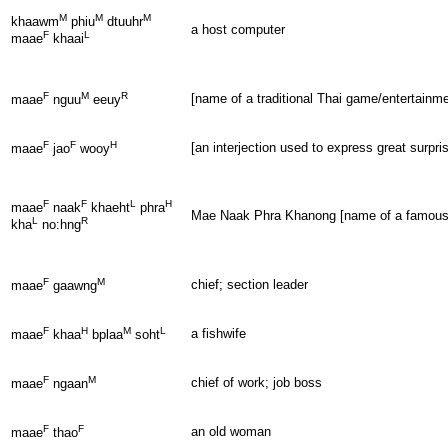
M
M
M
khaawm
phiu
dtuuhr
a host computer
F
L
maae
khaai
F
M
R
[name of a traditional Thai game/entertainme
maae
nguu
eeuy
F
F
H
[an interjection used to express great surpri
maae
jao
wooy
F
F
L
H
maae
naak
khaeht
phra
Mae Naak Phra Khanong [name of a famous a
L
R
kha
no:hng
F
M
chief; section leader
maae
gaawng
F
H
M
L
a fishwife
maae
khaa
bplaa
soht
F
M
chief of work; job boss
maae
ngaan
F
F
an old woman
maae
thao