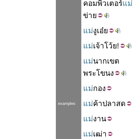
คอมพิวเตอร์
แม่
ข่าย
แม่
งู
เอ๋ย
แม่
เจ้า
โว้ย
!
แม่
นาก
เขต
พระโขนง
แม่
กอง
แม่
ค้า
ปลา
สด
examples
แม่
งาน
แม่
เฒ่า