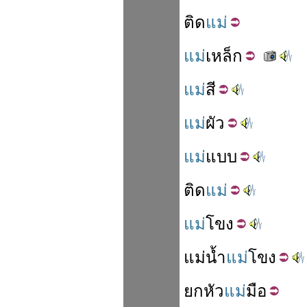
ติด
แม่
แม่
เหล็ก
แม่
สี
แม่
ผัว
แม่
แบบ
ติด
แม่
แม่
โขง
แม่น้ำ
แม่
โขง
ยก
หัว
แม่
มือ