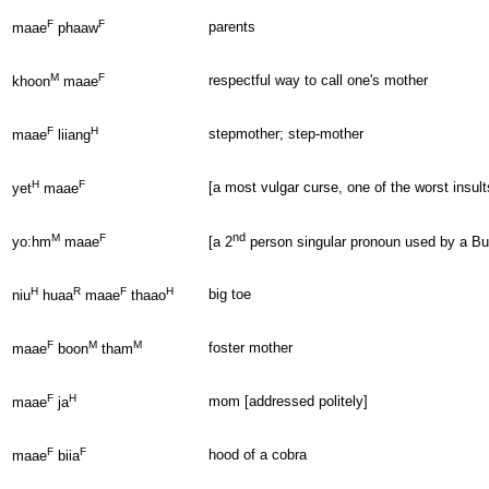
F
F
parents
maae
phaaw
M
F
respectful way to call one's mother
khoon
maae
F
H
stepmother; step-mother
maae
liiang
H
F
[a most vulgar curse, one of the worst insult
yet
maae
nd
M
F
yo:hm
maae
[a 2
person singular pronoun used by a Bud
H
R
F
H
big toe
niu
huaa
maae
thaao
F
M
M
foster mother
maae
boon
tham
F
H
mom [addressed politely]
maae
ja
F
F
hood of a cobra
maae
biia