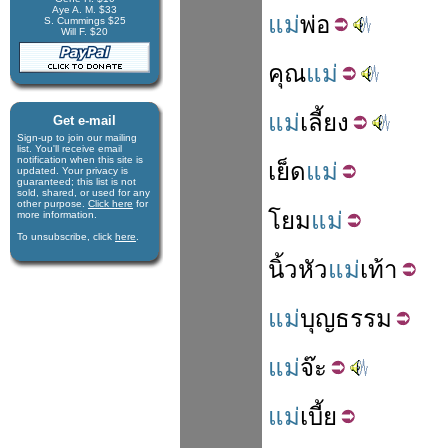
Aye A. M. $33
แม่
พ่อ
S. Cummings $25
Will F. $20
คุณ
แม่
แม่
เลี้ยง
Get e-mail
Sign-up to join our mail­ing
list. You'll receive e­mail
notification when this site is
เย็ด
แม่
updated. Your privacy is
guaran­teed; this list is not
sold, shared, or used for any
other purpose.
Click here
for
โยม
แม่
more infor­mation.
To unsubscribe, click
here
.
นิ้ว
หัว
แม่
เท้า
แม่
บุญธรรม
แม่
จ๊ะ
แม่
เบี้ย