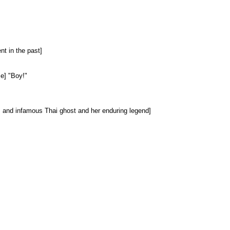
nt in the past]
se] "Boy!"
nd infamous Thai ghost and her enduring legend]