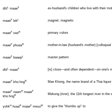
L
F
ex-husband's children who live with their mo
dtit
maae
F
L
magnet; magnetic
maae
lek
F
R
primary colors
maae
see
F
R
mother-in-law (husband's mother) [colloquial 
maae
phuaa
F
L
master pattern
maae
baaep
L
F
[is] close—and often dependent—on one's mo
dtit
maae
F
R
Mae Khong, the name brand of a Thai liquor
maae
kho:hng
F
H
F
maae
naam
maae
Mekong (river); the 11th longest river in th
R
kho:hng
H
R
F
M
to give the "thumbs up" to
yohk
huaa
maae
meuu