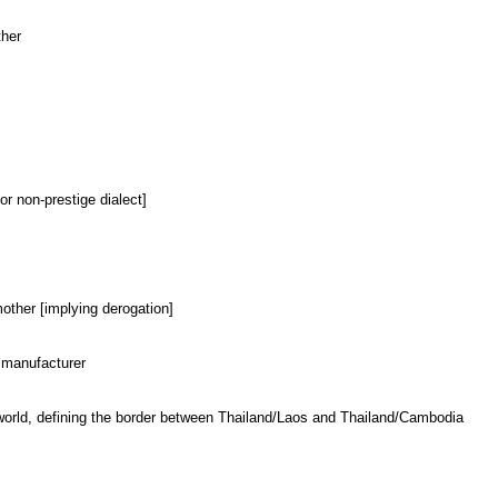
ther
or non-prestige dialect]
ther [implying derogation]
 manufacturer
e world, defining the border between Thailand/Laos and Thailand/Cambodia