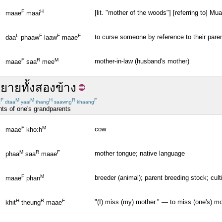
F
H
[lit. "mother of the woods"] [referring to] M
maae
maai
L
F
F
F
to curse someone by reference to their pare
daa
phaaw
laaw
maae
F
R
M
mother-in-law (husband's mother)
maae
saa
mee
า
ยาย
ทั้ง
สอง
ข้าง
F
M
M
H
R
F
a
dtaa
yaai
thang
saawng
khaang
nts of one's grandparents
F
M
cow
maae
kho:h
M
R
F
mother tongue; native language
phaa
saa
maae
F
M
breeder (animal); parent breeding stock; cult
maae
phan
H
R
F
"(I) miss (my) mother." — to miss (one's) m
khit
theung
maae