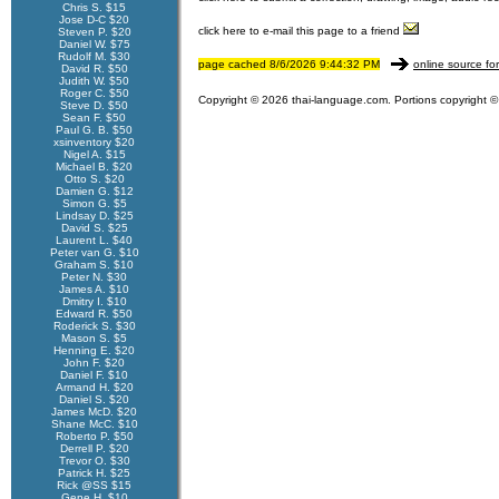
Chris S. $15
Jose D-C $20
click here to e-mail this page to a friend
Steven P. $20
Daniel W. $75
Rudolf M. $30
page cached 8/6/2026 9:44:32 PM
online source fo
David R. $50
Judith W. $50
Roger C. $50
Copyright © 2026 thai-language.com. Portions copyright © 
Steve D. $50
Sean F. $50
Paul G. B. $50
xsinventory $20
Nigel A. $15
Michael B. $20
Otto S. $20
Damien G. $12
Simon G. $5
Lindsay D. $25
David S. $25
Laurent L. $40
Peter van G. $10
Graham S. $10
Peter N. $30
James A. $10
Dmitry I. $10
Edward R. $50
Roderick S. $30
Mason S. $5
Henning E. $20
John F. $20
Daniel F. $10
Armand H. $20
Daniel S. $20
James McD. $20
Shane McC. $10
Roberto P. $50
Derrell P. $20
Trevor O. $30
Patrick H. $25
Rick @SS $15
Gene H. $10