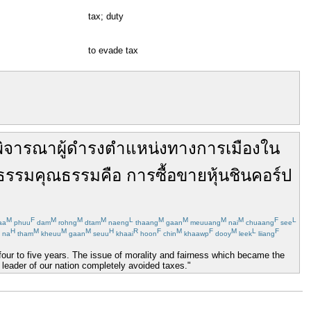
tax; duty
to evade tax
พิจารณา
ผู้ดำรงตำแหน่งทางการเมือง
ใน
ยธรรม
คุณธรรม
คือ
การซื้อขาย
หุ้น
ชินคอร์ป
M
F
M
M
M
L
M
M
M
M
F
L
aa
phuu
dam
rohng
dtam
naeng
thaang
gaan
meuuang
nai
chuaang
see
H
M
M
M
H
R
F
M
F
M
L
F
na
tham
kheuu
gaan
seuu
khaai
hoon
chin
khaawp
dooy
leek
liiang
 four to five years. The issue of morality and fairness which became the
leader of our nation completely avoided taxes."