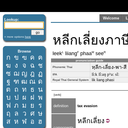
Welcome
L
Lookup:
หลีกเลี่ยงภาษ
» more options
here
Browse
L
F
M
R
leek
liiang
phaa
see
ก
ข
ฃ
ค
ฅ
pronunciation guide
ฆ
ง
จ
ฉ
ช
หฺลีก-เลี่ยง-พา-สี
Phonemic Thai
ซ
ฌ
ญ
ฎ
ฏ
lìːk lîːaŋ pʰaː sǐː
IPA
ฐ
ฑ
ฒ
ณ
ด
lik liang phasi
Royal Thai General System
ต
ถ
ท
ธ
น
[verb]
บ
ป
ผ
ฝ
พ
ฟ
ภ
ม
ย
ร
definition
tax evasion
ฤ
ล
ว
ศ
ษ
หลีก
เลี่ยง
ส
ห
ฬ
อ
ฮ
components