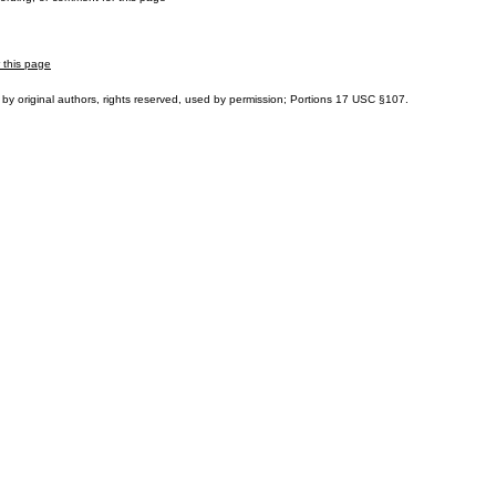
r this page
by original authors, rights reserved, used by permission; Portions
17 USC §107
.