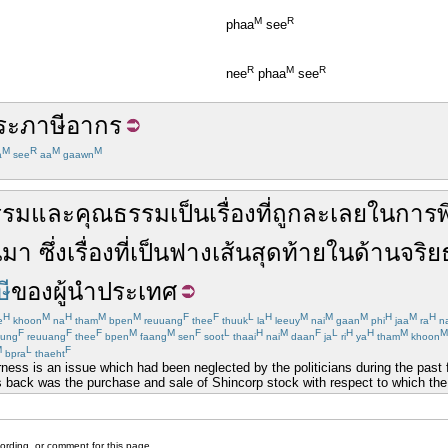
M
R
phaa
see
R
M
R
nee
phaa
see
ระ
ภาษีอากร
M
R
M
M
a
see
aa
gaawn
รรม
และ
คุณธรรม
เป็นเรื่อง
ที่
ถูก
ละเลย
ใน
การ
านมา
ซึ่ง
เรื่อง
ที่
เป็น
ฟางเส้นสุดท้าย
ใน
ด้าน
จริ
ษี
ของ
ผู้นำ
ประเทศ
H
M
H
M
M
F
F
L
H
M
M
M
H
M
H
e
khoon
na
tham
bpen
reuuang
thee
thuuk
la
leeuy
nai
gaan
phi
jaa
ra
n
F
F
F
M
M
F
L
H
M
F
L
H
H
M
M
ung
reuuang
thee
bpen
faang
sen
soot
thaai
nai
daan
ja
ri
ya
tham
khoon
M
L
F
bpra
thaeht
irness is an issue which had been neglected by the politicians during the past
 back was the purchase and sale of Shincorp stock with respect to which the 
cording, or comment for this page