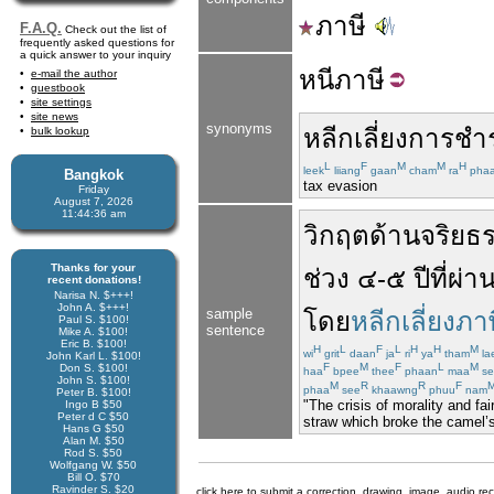
ภาษี
F.A.Q.
Check out the list of
frequently asked questions for
a quick answer to your inquiry
หนี
ภาษี
e-mail the author
guestbook
site settings
site news
synonyms
หลีกเลี่ยง
การ
ชำ
bulk lookup
L
F
M
M
H
leek
liiang
gaan
cham
ra
pha
Bangkok
tax evasion
Friday
August 7, 2026
11:44:37 am
วิกฤต
ด้าน
จริยธ
Thanks for your
ช่วง
๔
-
๕
ปีที่ผ่
recent donations!
Narisa N. $+++!
John A. $+++!
sample
โดย
หลีกเลี่ยงภา
Paul S. $100!
sentence
Mike A. $100!
Eric B. $100!
H
L
F
L
H
H
M
wi
grit
daan
ja
ri
ya
tham
la
John Karl L. $100!
F
M
F
L
M
Don S. $100!
haa
bpee
thee
phaan
maa
se
John S. $100!
M
R
R
F
phaa
see
khaawng
phuu
nam
Peter B. $100!
"The crisis of morality and fa
Ingo B $50
Peter d C $50
straw which broke the camel’s
Hans G $50
Alan M. $50
Rod S. $50
Wolfgang W. $50
Bill O. $70
Ravinder S. $20
click here to submit a correction, drawing, image, audio re