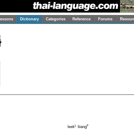
essons
Dictionary
Categories
Reference
Forums
Resour
ี
L
F
leek
liiang