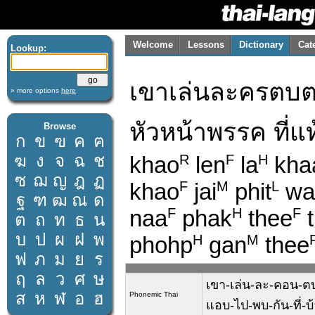
Welcome
Lessons
Dictionary
Cat
Lookup:
เขาเล่นละครตบตา
» more options
here
หัวหน้าพรรค ที่แ
Browse
ก
ข
ฃ
ค
ฅ
ฆ
ง
จ
ฉ
ช
khao
len
la
kha
R
F
H
ซ
ฌ
ญ
ฎ
ฏ
khao
jai
phit
wa
F
M
L
ฐ
ฑ
ฒ
ณ
ด
naa
phak
thee
t
F
H
F
ต
ถ
ท
ธ
น
บ
ป
ผ
ฝ
พ
phohp
gan
thee
H
M
ฟ
ภ
ม
ย
ร
ฤ
ล
ว
ศ
ษ
เขา-เล่น-ละ-คอน-ตบ-ต
ส
ห
ฬ
อ
ฮ
Phonemic Thai
แอบ-ไป-พบ-กัน-ที่-บ