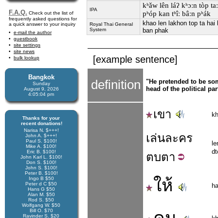
kʰǎw lên láʔ kʰɔːn tòp taː
IPA
F.A.Q.
pʰóp kan tʰîː bâːn pʰák
Check out the list of
frequently asked questions for
khao len lakhon top ta hai
a quick answer to your inquiry
Royal Thai General
System
ban phak
e-mail the author
guestbook
site settings
site news
[example sentence]
bulk lookup
Bangkok
definition
"He pretended to be som
Sunday
head of the political par
August 9, 2026
4:05:04 pm
เขา
k
Thanks for your
recent donations!
Narisa N. $+++!
เล่นละคร
John A. $+++!
Paul S. $100!
le
Mike A. $100!
dt
Eric B. $100!
ตบตา
John Karl L. $100!
Don S. $100!
John S. $100!
Peter B. $100!
Ingo B $50
ให้
Peter d C $50
ha
Hans G $50
Alan M. $50
Rod S. $50
Wolfgang W. $50
Bill O. $70
Ravinder S. $20