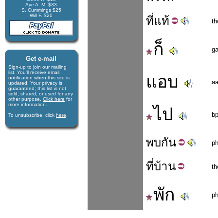
Aye A. M. $33
S. Cummings $25
Will F. $20
ที่
แท้
th
ก็
g
Get e-mail
Sign-up to join our mail­ing
list. You'll receive e­mail
แอบ
notification when this site is
a
updated. Your privacy is
guaran­teed; this list is not
sold, shared, or used for any
other purpose.
Click here
for
more infor­mation.
ไป
bp
To unsubscribe, click
here
.
พบ
กัน
p
ที่
บ้าน
th
พัก
p