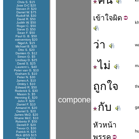
คน
k
Chris S. $15
Jose D-C $20
Steven P. $20
Daniel W. $75
เข้าใจ
ผิด
Rudolf M. $30
David R. $50
k
Judith W. $50
Roger C. $50
Steve D. $50
Sean F. $50
Paul G. B. $50
xsinventory $20
ว่า
Nigel A. $15
w
Michael B. $20
Otto S. $20
Damien G. $12
Simon G. $5
Lindsay D. $25
ไม่
David S. $25
m
Laurent L. $40
Peter van G. $10
Graham S. $10
Peter N. $30
James A. $10
ถูกใจ
Dmitry I. $10
th
Edward R. $50
Roderick S. $30
Mason S. $5
components
Henning E. $20
John F. $20
กับ
Daniel F. $10
g
Armand H. $20
Daniel S. $20
James McD. $20
Shane McC. $10
Roberto P. $50
หัวหน้า
Derrell P. $20
Trevor O. $30
h
Patrick H. $25
พรรค
Rick @SS $15
Gene H. $10