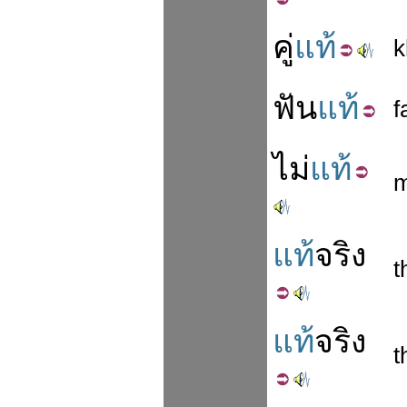
คู่
แท้
k
ฟัน
แท้
f
ไม่
แท้
m
แท้
จริง
t
แท้
จริง
t