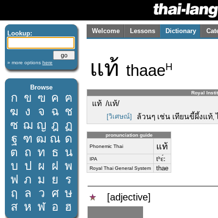
Welcome
Lessons
Dictionary
Cat
Lookup:
แท้
» more options
here
thaae
H
Browse
Royal Insti
ก
ข
ฃ
ค
ฅ
แท้ /แท้/
ฆ
ง
จ
ฉ
ช
[วิเศษณ์]
ล้วนๆ เช่น เทียนขี้ผึ้งแท้
,
ซ
ฌ
ญ
ฎ
ฏ
ฐ
ฑ
ฒ
ณ
ด
pronunciation guide
แท้
Phonemic Thai
ต
ถ
ท
ธ
น
tʰɛ́ː
IPA
บ
ป
ผ
ฝ
พ
thae
Royal Thai General System
ฟ
ภ
ม
ย
ร
ฤ
ล
ว
ศ
ษ
[adjective]
ส
ห
ฬ
อ
ฮ