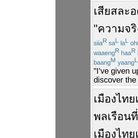
เสียสละ
อ
"
ความ
จริ
R
L
L
siia
sa
la
oh
R
R
waaeng
haa
M
L
baang
yaang
"I’ve given u
discover the 
เมืองไทย
พลเรือน
ที่
เมืองไทย