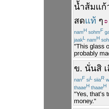
น้ำส้ม
แก้
สด
แท้
ๆ
H
F
nam
sohm
g
L
H
jaak
nam
so
"This glass o
probably mad
ข
.
นั่น
สิ
เ
F
L
R
nan
si
siia
w
H
H
thaae
thaae
"Yes, that’s 
money."