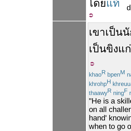
โดย
แท้
d
เขา
เป็น
น
เป็น
ขิง
แก
R
M
khao
bpen
n
H
khrohp
khreuu
R
F
thaawy
ning
r
"He is a skil
on all challe
hand' knowing
when to go o