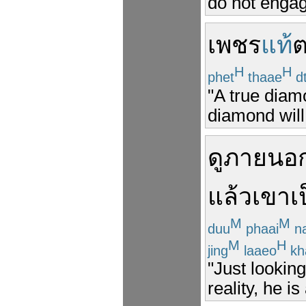
do not engage
เพชร
แท้
H
H
phet
thaae
d
"A true diamo
diamond will
ดู
ภายนอ
แล้ว
เขา
เ
M
M
duu
phaai
n
M
H
jing
laaeo
kh
"Just lookin
reality, he is