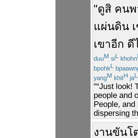
"
ดู
สิ
คน
พ
แผ่นดิน
เ
เขา
อีก
ดี
M
L
duu
si
khohn
L
bpohk
bpaawn
M
H
L
yang
khit
ja
"“Just look! 
people and ou
People, and [
dispersing th
งาน
ขันโ