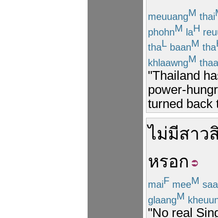
M
meuuang
thai
M
H
phohn
la
reu
L
M
tha
baan
tha
M
khlaawng
tha
"Thailand ha
power-hungry
turned back 
ไม่มี
สาว
ส
หรอก
F
M
mai
mee
saa
M
glaang
kheuu
"No real Sin