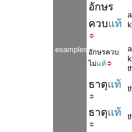
อักษร
a
ควบ
แท้
k
a
examples
อักษรควบ
k
ไม่
แท้
t
ธาตุ
แท้
t
ธาตุ
แท้
t