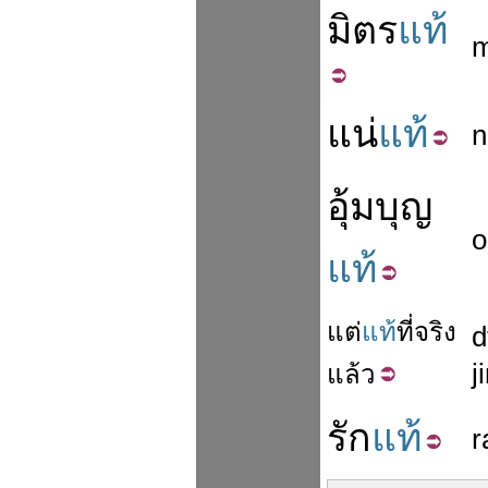
มิตร
แท้
m
แน่
แท้
n
อุ้มบุญ
แท้
แต่
แท้
ที่จริง
d
j
แล้ว
รัก
แท้
r