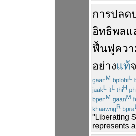
การ
ปลด
อิทธิพล
แ
ฟื้น
ฟู
ควา
อย่าง
แท้
จ
M
L
gaan
bploht
b
L
L
H
jaak
it
thi
ph
M
M
bpen
gaan
f
R
khaawng
bpra
"Liberating 
represents a