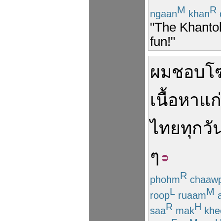
M
R
ngaan
khan
"The Khantoke
fun!"
ผม
ชอบ
โ
เนื้อหา
แก
ไทย
ทุกวัน
ๆ
R
phohm
chaaw
L
M
roop
ruaam
R
H
saa
mak
khe