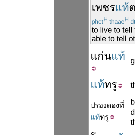
เพชร
แท้
H
H
phet
thaae
d
to live to te
able to tell o
แก่น
แท้
g
แท้
ทรู
t
b
ปรองดอง
ที่
d
แท้
ทรู
t