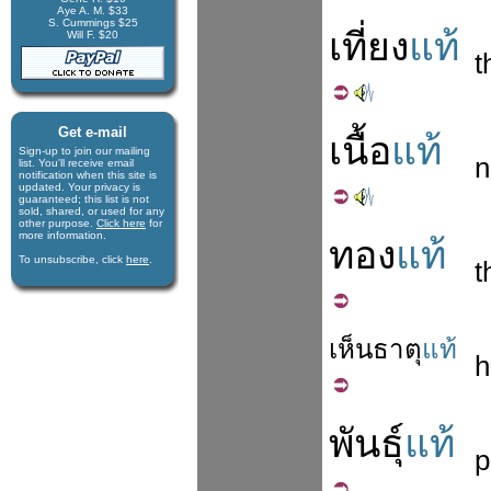
Aye A. M. $33
S. Cummings $25
เที่ยง
แท้
Will F. $20
t
Get e-mail
เนื้อ
แท้
Sign-up to join our mail­ing
n
list. You'll receive e­mail
notification when this site is
updated. Your privacy is
guaran­teed; this list is not
sold, shared, or used for any
other purpose.
Click here
for
more infor­mation.
ทอง
แท้
To unsubscribe, click
here
.
t
เห็น
ธาตุ
แท้
h
พันธุ์
แท้
p