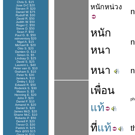
Chris S. $15
หนัก
หน่วง
Jose D-C $20
Steven P. $20
n
Daniel W. $75
Rudolf M. $30
David R. $50
Judith W. $50
Roger C. $50
Steve D. $50
หนัก
Sean F. $50
Paul G. B. $50
xsinventory $20
n
Nigel A. $15
Michael B. $20
หนา
Otto S. $20
Damien G. $12
Simon G. $5
Lindsay D. $25
David S. $25
Laurent L. $40
หนา
n
Peter van G. $10
Graham S. $10
Peter N. $30
James A. $10
Dmitry I. $10
Edward R. $50
เพื่อน
Roderick S. $30
Mason S. $5
Henning E. $20
John F. $20
ph
Daniel F. $10
แท้
Armand H. $20
Daniel S. $20
James McD. $20
Shane McC. $10
Roberto P. $50
Derrell P. $20
ที่
แท้
Trevor O. $30
t
Patrick H. $25
Rick @SS $15
Gene H. $10