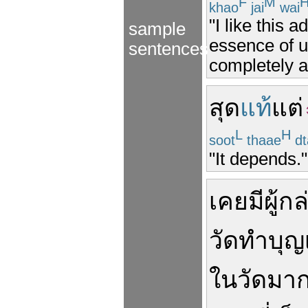
F
M
khao
jai
wai
"I like this
sample
essence of u
sentences
completely a
สุด
แท้
แต่
L
H
soot
thaae
dt
"It depends
เคย
มี
ผู้
กล
วัด
ทำบุญ
ใน
วัด
มาก