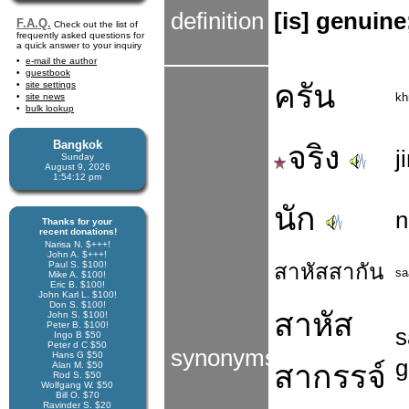
definition
[is] genuine;
F.A.Q.
Check out the list of
frequently asked questions for
a quick answer to your inquiry
e-mail the author
guestbook
ครัน
site settings
kh
site news
bulk lookup
Bangkok
จริง
j
Sunday
August 9, 2026
1:54:13 pm
นัก
n
Thanks for your
recent donations!
Narisa N. $+++!
John A. $+++!
Paul S. $100!
สาหัสสากัน
sa
Mike A. $100!
Eric B. $100!
John Karl L. $100!
Don S. $100!
สาหัส
John S. $100!
Peter B. $100!
s
Ingo B $50
Peter d C $50
synonyms
Hans G $50
g
สากรรจ์
Alan M. $50
Rod S. $50
Wolfgang W. $50
Bill O. $70
Ravinder S. $20