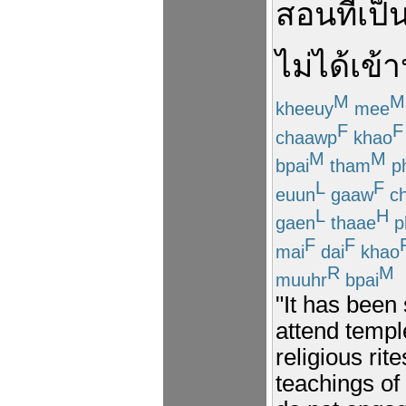
สอน
ที่
เป็
ไม่ได้
เข้า
M
M
kheeuy
mee
F
F
chaawp
khao
M
M
bpai
tham
ph
L
F
euun
gaaw
ch
L
H
gaen
thaae
p
F
F
mai
dai
khao
R
M
muuhr
bpai
"It has been
attend templ
religious rit
teachings o