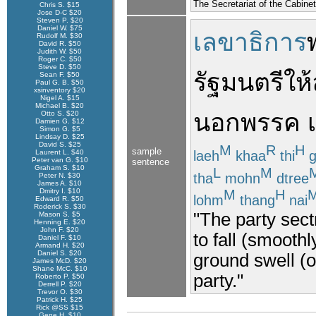
The Secretariat of the Cabinet
Chris S. $15
Jose D-C $20
Steven P. $20
Daniel W. $75
เลขาธิการ
Rudolf M. $30
David R. $50
Judith W. $50
Roger C. $50
Steve D. $50
รัฐมนตรี
ให้
Sean F. $50
Paul G. B. $50
xsinventory $20
Nigel A. $15
Michael B. $20
นอก
พรรค
Otto S. $20
Damien G. $12
Simon G. $5
Lindsay D. $25
David S. $25
M
R
H
sample
laeh
khaa
thi
g
Laurent L. $40
Peter van G. $10
sentence
Graham S. $10
L
M
tha
mohn
dtree
Peter N. $30
James A. $10
Dmitry I. $10
M
H
lohm
thang
nai
Edward R. $50
Roderick S. $30
"The party sect
Mason S. $5
Henning E. $20
John F. $20
to fall (smoothl
Daniel F. $10
Armand H. $20
Daniel S. $20
ground swell (o
James McD. $20
Shane McC. $10
party."
Roberto P. $50
Derrell P. $20
Trevor O. $30
Patrick H. $25
Rick @SS $15
Gene H. $10