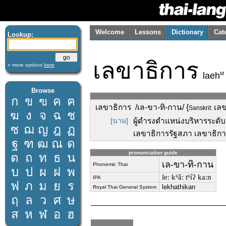
Welcome
Lessons
Dictionary
Cat
Lookup:
เลขาธิการ
» more options
here
M
laeh
Browse
ก
ข
ฃ
ค
ฅ
เลขาธิการ /เล-ขา-ทิ-กาน/ {
เลข
Sanskrit:
ฆ
ง
จ
ฉ
ช
[นาม]
ผู้ดำรงตำแหน่งบริหารระดั
ซ
ฌ
ญ
ฎ
ฏ
เลขาธิการรัฐสภา เลขาธิก
ฐ
ฑ
ฒ
ณ
ด
pronunciation guide
ต
ถ
ท
ธ
น
เล-ขา-ทิ-กาน
Phonemic Thai
บ
ป
ผ
ฝ
พ
leː kʰǎː tʰíʔ kaːn
IPA
ฟ
ภ
ม
ย
ร
lekhathikan
Royal Thai General System
ฤ
ล
ว
ศ
ษ
ส
ห
ฬ
อ
ฮ