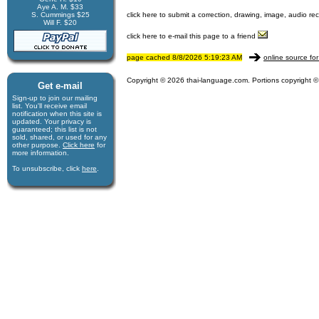
Aye A. M. $33
S. Cummings $25
click here to submit a correction, drawing, image, audio re
Will F. $20
click here to e-mail this page to a friend
page cached 8/8/2026 5:19:23 AM
online source for
Copyright © 2026 thai-language.com. Portions copyright © 
Get e-mail
Sign-up to join our mail­ing
list. You'll receive e­mail
notification when this site is
updated. Your privacy is
guaran­teed; this list is not
sold, shared, or used for any
other purpose.
Click here
for
more infor­mation.
To unsubscribe, click
here
.