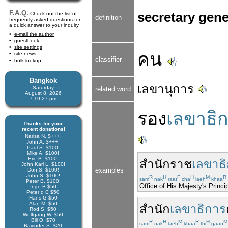
F.A.Q.
secretary gene
Check out the list of
definition
frequently asked questions for
a quick answer to your inquiry
e-mail the author
guestbook
site settings
คน
site news
classifier
bulk lookup
Bangkok
เลขานุการ
Saturday
related word
August 8, 2026
7:19:27 pm
รอง
เลขาธิ
Thanks for your
recent donations!
Narisa N. $+++!
John A. $+++!
Paul S. $100!
Mike A. $100!
Eric B. $100!
สำนัก
ราช
เลขาธ
John Karl L. $100!
examples
Don S. $100!
John S. $100!
R
H
F
H
M
R
sam
nak
raat
cha
laeh
khaa
Peter B. $100!
Office of His Majesty's Princi
Ingo B $50
Peter d C $50
Hans G $50
Alan M. $50
สำนัก
เลขาธิการ
Rod S. $50
Wolfgang W. $50
Bill O. $70
R
H
M
R
H
M
sam
nak
laeh
khaa
thi
gaan
Ravinder S. $20