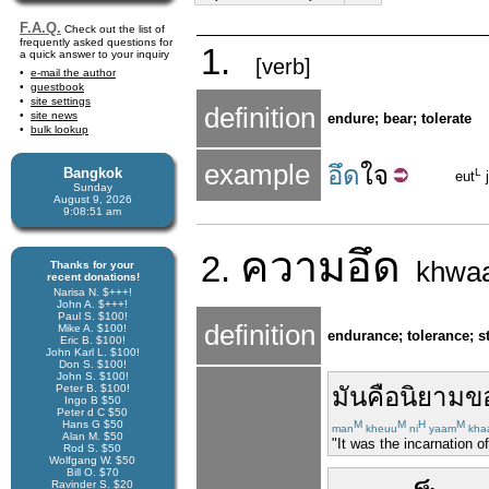
F.A.Q.
Check out the list of
frequently asked questions for
1.
a quick answer to your inquiry
[verb]
e-mail the author
guestbook
site settings
definition
site news
endure; bear; tolerate
bulk lookup
example
อึด
ใจ
Bangkok
L
eut
j
Sunday
August 9, 2026
9:08:51 am
ความ
อึด
2.
khwa
Thanks for your
recent donations!
Narisa N. $+++!
John A. $+++!
Paul S. $100!
definition
Mike A. $100!
endurance; tolerance; 
Eric B. $100!
John Karl L. $100!
Don S. $100!
John S. $100!
Peter B. $100!
มัน
คือ
นิยาม
ข
Ingo B $50
Peter d C $50
Hans G $50
M
M
H
M
man
kheuu
ni
yaam
kha
Alan M. $50
"It was the incarnation o
Rod S. $50
Wolfgang W. $50
Bill O. $70
Ravinder S. $20