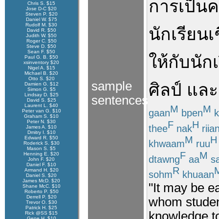
การเป็น
ค
Chris S. $15
Jose D-C $20
Steven P. $20
Daniel W. $75
Rudolf M. $30
นักเรียน
เ
David R. $50
Judith W. $50
Roger C. $50
Steve D. $50
Sean F. $50
ให้
กับ
นัก
Paul G. B. $50
xsinventory $20
Nigel A. $15
Michael B. $20
Otto S. $20
sample
ศิลป์
และ
Damien G. $12
Simon G. $5
Lindsay D. $25
sentences
David S. $25
Laurent L. $40
M
M
gaan
bpen
k
Peter van G. $10
Graham S. $10
Peter N. $30
F
H
thee
nak
riia
James A. $10
Dmitry I. $10
M
H
Edward R. $50
khwaam
ruu
Roderick S. $30
Mason S. $5
F
M
Henning E. $20
dtawng
aa
sa
John F. $20
Daniel F. $10
R
Armand H. $20
sohm
khuaan
Daniel S. $20
James McD. $20
"It may be e
Shane McC. $10
Roberto P. $50
Derrell P. $20
whom student
Trevor O. $30
Patrick H. $25
knowledge to
Rick @SS $15
Gene H. $10