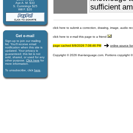
Aye A. M. $33
sufficient a
S. Cummings $25
Will F. $20
click here to submit a correction, drawing, image, audio re
Get e-mail
click here to e-mail this page to a friend
Sign-up to join our mail­ing
list. You'll receive e­mail
page cached 8/8/2026 7:08:46 PM
online source fo
notification when this site is
updated. Your privacy is
guaran­teed; this list is not
Copyright © 2026 thai-language.com. Portions copyright © 
sold, shared, or used for any
other purpose.
Click here
for
more infor­mation.
To unsubscribe, click
here
.