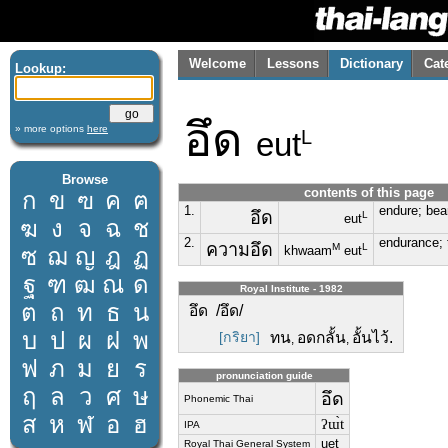
Welcome
Lessons
Dictionary
Cat
Lookup:
อึด
» more options
here
eut
L
Browse
contents of this page
ก
ข
ฃ
ค
ฅ
1.
endure; bear
อึด
L
eut
ฆ
ง
จ
ฉ
ช
2.
endurance; 
ความอึด
M
L
ซ
ฌ
ญ
ฎ
ฏ
khwaam
eut
ฐ
ฑ
ฒ
ณ
ด
Royal Institute - 1982
ต
ถ
ท
ธ
น
อึด /อึด/
บ
ป
ผ
ฝ
พ
[กริยา]
ทน
อดกลั้น
อั้นไว้.
,
,
ฟ
ภ
ม
ย
ร
pronunciation guide
ฤ
ล
ว
ศ
ษ
อึด
Phonemic Thai
ส
ห
ฬ
อ
ฮ
ʔɯ̀t
IPA
uet
Royal Thai General System