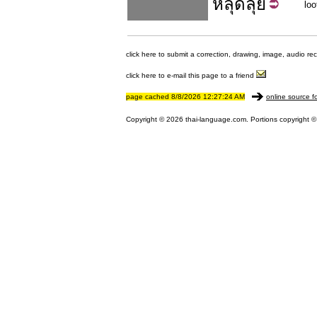
หลุด
ลุ่ย
loo
click here to submit a correction, drawing, image, audio re
click here to e-mail this page to a friend
page cached 8/8/2026 12:27:24 AM
online source f
Copyright © 2026 thai-language.com. Portions copyright © 