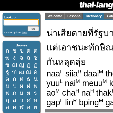
Welcome
Lessons
Dictionary
Cat
Lookup:
น่าเสียดายที่รัฐบ
» more options
here
แต่เอาชนะทักษิณ 
Browse
ก
ข
ฃ
ค
ฅ
ฆ
ง
จ
ฉ
ช
กันหลุดลุ่ย
ซ
ฌ
ญ
ฎ
ฏ
ฐ
ฑ
ฒ
ณ
ด
naa
siia
daai
th
F
R
M
ต
ถ
ท
ธ
น
yuu
nai
meuu
k
L
M
M
บ
ป
ผ
ฝ
พ
ao
cha
na
thak
M
H
H
ฟ
ภ
ม
ย
ร
ฤ
ล
ว
ศ
ษ
gap
lin
bping
g
L
R
M
ส
ห
ฬ
อ
ฮ