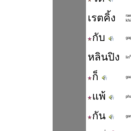
เรตคิ้ง
rae
kh
กับ
ga
หลินปิง
lin
ก็
ga
แพ้
ph
กัน
ga