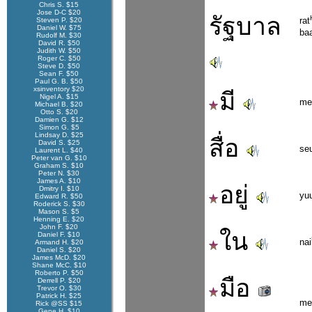
Chris S. $15
Jose D-C $20
รัฐบาล
rat
Steven P. $20
Daniel W. $75
ba
Rudolf M. $30
David R. $50
Judith W. $50
Roger C. $50
Steve D. $50
Sean F. $50
Paul G. B. $50
xsinventory $20
มี
Nigel A. $15
me
Michael B. $20
Otto S. $20
Damien G. $12
Simon G. $5
Lindsay D. $25
สื่อ
David S. $25
se
Laurent L. $40
Peter van G. $10
Graham S. $10
Peter N. $30
James A. $10
อยู่
Dmitry I. $10
yu
Edward R. $50
Roderick S. $30
Mason S. $5
Henning E. $20
John F. $20
ใน
Daniel F. $10
nai
Armand H. $20
Daniel S. $20
James McD. $20
Shane McC. $10
Roberto P. $50
มือ
Derrell P. $20
Trevor O. $30
Patrick H. $25
me
Rick @SS $15
Gene H. $10