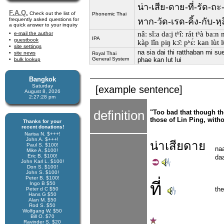
น่า-เสีย-ดาย-ที่-รัด-ถะ
F.A.Q.
Check out the list of
Phonemic Thai
frequently asked questions for
หาก-วัด-เรด-คิ้ง-กับ-หฺล
a quick answer to your inquiry
nâː sǐːa daːj tʰîː rát tʰà baː
e-mail the author
IPA
guestbook
kàp lǐn piŋ kɔ̂ː pʰɛ́ː kan lùt l
site settings
na sia dai thi ratthaban mi s
site news
Royal Thai
General System
phae kan lut lui
bulk lookup
Bangkok
Saturday
[example sentence]
August 8, 2026
2:27:29 pm
definition
"Too bad that though th
those of Lin Ping, with
Thanks for your
recent donations!
Narisa N. $+++!
John A. $+++!
น่า
เสียดาย
Paul S. $100!
na
Mike A. $100!
Eric B. $100!
daa
John Karl L. $100!
Don S. $100!
John S. $100!
Peter B. $100!
ที่
Ingo B $50
th
Peter d C $50
Hans G $50
Alan M. $50
Rod S. $50
Wolfgang W. $50
Bill O. $70
Ravinder S. $20