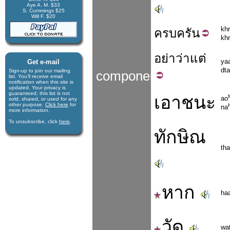
Aye A. M. $33
S. Cummings $25
Will F. $20
kh
ครบ
ครัน
kh
อย่า
ว่า
แต่
ya
Get e-mail
dt
Sign-up to join our mail­ing
components
list. You'll receive e­mail
notification when this site is
updated. Your privacy is
guaran­teed; this list is not
เอาชนะ
ao
sold, shared, or used for any
other purpose.
Click here
for
na
more infor­mation.
To unsubscribe, click
here
.
ทักษิณ
th
หาก
ha
วัด
wa