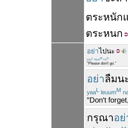
ตระหนัก
แ
ตระหนก
อย่า
ไป
นะ
L
M
H
yaa
bpai
na
"Please don't go."
อย่า
ลืม
น
L
M
yaa
leuum
n
"Don't forget
กรุณา
อย่