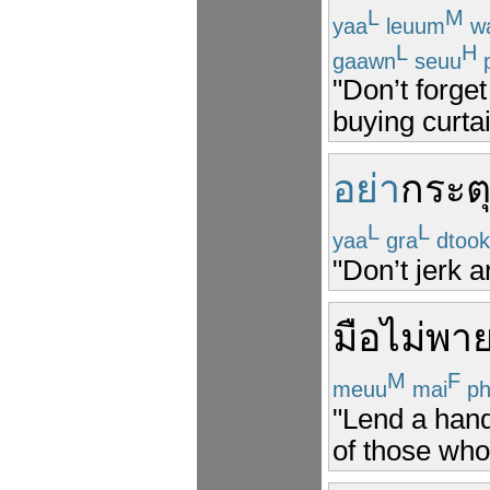
L
M
yaa
leuum
w
L
H
gaawn
seuu
"Don’t forge
buying curtai
อย่า
กระต
L
L
yaa
gra
dtook
"Don’t jerk 
มือ
ไม่
พา
M
F
meuu
mai
ph
"Lend a hand 
of those who