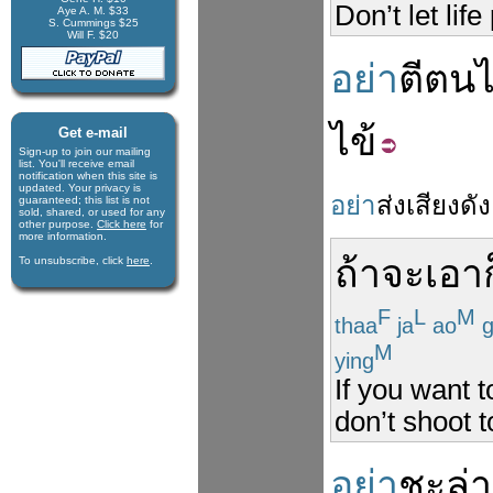
Don’t let lif
Aye A. M. $33
S. Cummings $25
Will F. $20
อย่า
ตี
ตน
ไข้
Get e-mail
Sign-up to join our mail­ing
list. You'll receive e­mail
notification when this site is
updated. Your privacy is
อย่า
ส่งเสียง
ดัง
guaran­teed; this list is not
sold, shared, or used for any
other purpose.
Click here
for
more infor­mation.
ถ้า
จะ
เอา
To unsubscribe, click
here
.
F
L
M
thaa
ja
ao
g
M
ying
If you want t
don’t shoot to
อย่า
ชะล่