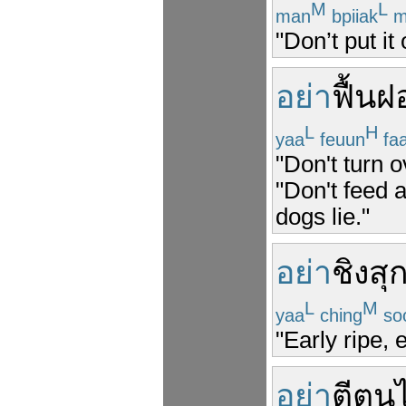
M
L
man
bpiiak
m
"Don’t put it 
อย่า
ฟื้น
ฝ
L
H
yaa
feuun
fa
"Don't turn o
"Don't feed 
dogs lie."
อย่า
ชิง
สุ
L
M
yaa
ching
so
"Early ripe, e
อย่า
ตี
ตน