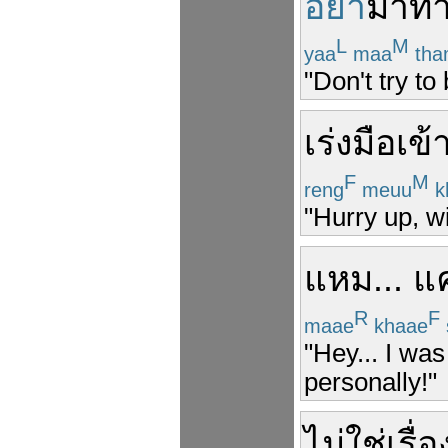
อย่า
มาทำ
L
M
yaa
maa
tha
"Don't try to
เร่งมือ
เข้
F
M
reng
meuu
k
"Hurry up, wi
แหม
...
แค
R
F
maae
khaae
"Hey... I was
personally!"
ไม่ใช่
เรื่อ