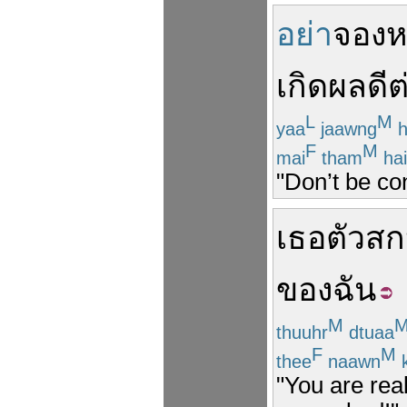
อย่า
จอง
เกิด
ผลดี
ต
L
M
yaa
jaawng
h
F
M
mai
tham
hai
"Don’t be con
เธอ
ตัว
สก
ของฉัน
M
thuuhr
dtuaa
F
M
thee
naawn
"You are rea