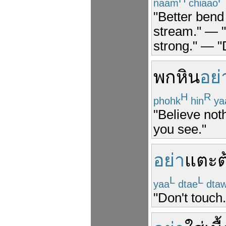
naam
chiaao
"Better bend 
stream." — "D
strong." — "D
พก
หิน
อย่
H
R
phohk
hin
ya
"Believe not
you see."
อย่า
แตะต
L
L
yaa
dtae
dta
"Don't touch.