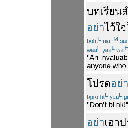
บทเรียน
ส
อย่า
ไว้ใจ
L
M
boht
riian
sa
F
L
waa
yaa
wai
"An invaluab
anyone who i
โปรด
อย่
L
L
bpro:ht
yaa
g
"Don’t blink!
อย่า
เอา
ป