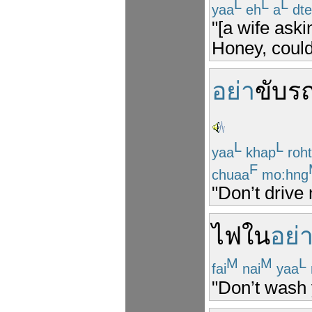
L
L
L
yaa
eh
a
dte
"[a wife aski
Honey, could
อย่า
ขับ
ร
L
L
yaa
khap
roht
F
chuaa
mo:hng
"Don’t drive
ไฟ
ใน
อย่
M
M
L
fai
nai
yaa
"Don’t wash y