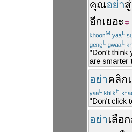
คุณ
อย่า
สู่
อีก
เยอะ
M
L
khoon
yaa
s
L
L
geng
gwaa
kh
"Don’t think 
are smarter 
อย่า
คลิก
L
H
yaa
khlik
kha
"Don't click t
อย่า
เลือก