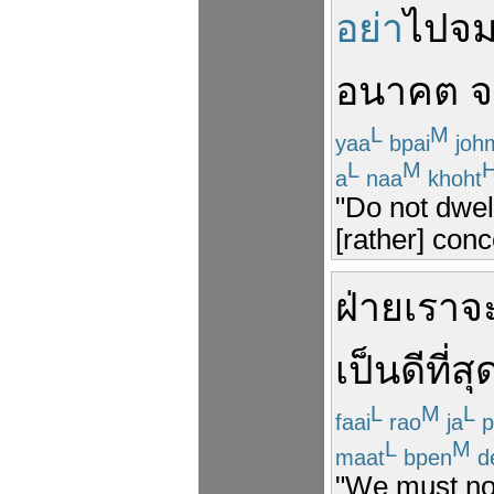
อย่า
ไป
จ
อนาคต
จ
L
M
yaa
bpai
joh
L
M
a
naa
khoht
"Do not dwell
[rather] con
ฝ่าย
เรา
จ
เป็น
ดีที่สุ
L
M
L
faai
rao
ja
p
L
M
maat
bpen
d
"We must not 