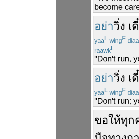
become care
อย่า
วิ่ง
เด
L
F
yaa
wing
dia
L
raawk
"Don't run, y
อย่า
วิ่ง
เด
L
F
yaa
wing
dia
"Don't run; y
ขอให้
ทุก
มือ
ทางกา