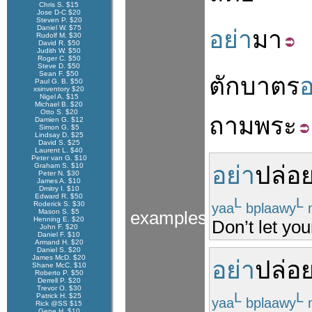
Chris S. $15
Jose D-C $20
Steven P. $20
Daniel W. $75
อย่า
มา
Rudolf M. $30
David R. $50
Judith W. $50
Roger C. $50
Steve D. $50
Sean F. $50
ตักบาตร
อ
Paul G. B. $50
xsinventory $20
Nigel A. $15
Michael B. $20
Otto S. $20
ถาม
พระ
Damien G. $12
Simon G. $5
Lindsay D. $25
David S. $25
Laurent L. $40
Peter van G. $10
Graham S. $10
อย่า
ปล่อ
Peter N. $30
James A. $10
Dmitry I. $10
Edward R. $50
L
L
Roderick S. $30
yaa
bplaawy
Mason S. $5
examples
Henning E. $20
Don’t let you
John F. $20
Daniel F. $10
Armand H. $20
Daniel S. $20
James McD. $20
อย่า
ปล่อ
Shane McC. $10
Roberto P. $50
Derrell P. $20
Trevor O. $30
L
L
Patrick H. $25
yaa
bplaawy
Rick @SS $15
Gene H. $10