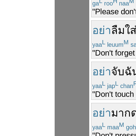
L
H
M
ga
roo
naa
"Please don't
อย่า
ลืม
ใส
L
M
yaa
leuum
sa
"Don't forge
อย่า
จับ
ฉั
L
L
yaa
jap
chan
"Don't touch
อย่า
มา
กด
L
M
yaa
maa
goh
"Don't press