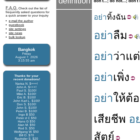
definition
don't...; do not...; don't
F.A.Q.
Check out the list of
frequently asked questions for
อย่า
ทิ้ง
ฉัน
a quick answer to your inquiry
e-mail the author
guestbook
site settings
อย่า
ลืม
site news
bulk lookup
Bangkok
อย่า
ว่า
แต่
Friday
August 7, 2026
3:15:56 am
อย่า
เพิ่ง
Thanks for your
recent donations!
Narisa N. $+++!
John A. $+++!
Paul S. $100!
อย่า
ให้
ต้อ
Mike A. $100!
Eric B. $100!
John Karl L. $100!
Don S. $100!
John S. $100!
Peter B. $100!
Ingo B $50
เสีย
ชีพ
อย
Peter d C $50
Hans G $50
Alan M. $50
Rod S. $50
Wolfgang W. $50
สัตย์
Bill O. $70
Ravinder S. $20