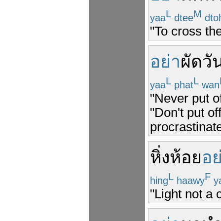
L
M
yaa
dtee
dto
"To cross th
อย่า
ผัด
วั
L
L
yaa
phat
wan
"Never put o
"Don't put o
procrastinat
หิ่งห้อย
อย
L
F
hing
haawy
y
"Light not a 