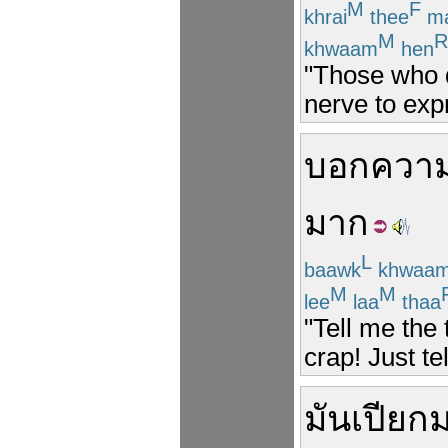
M
F
khrai
thee
ma
M
R
khwaam
hen
"Those who d
nerve to expr
บอกความ
มาก
L
baawk
khwaa
M
M
lee
laa
thaa
"Tell me the 
crap! Just te
มัน
เปียก