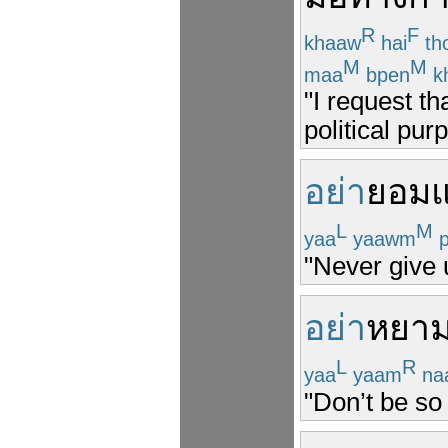
R
F
khaaw
hai
th
M
M
maa
bpen
k
"I request t
political pur
อย่า
ยอมแ
L
M
yaa
yaawm
p
"Never give 
อย่า
หยาม
L
R
yaa
yaam
na
"Don’t be so