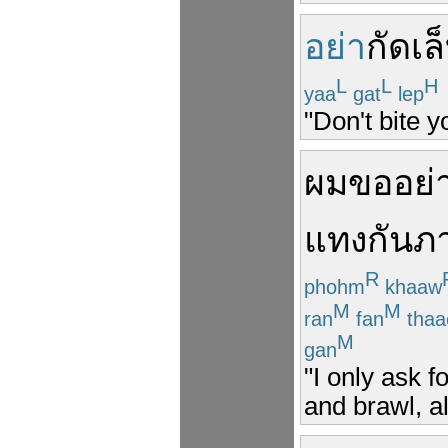
อย่า
กัด
เล
L
L
H
yaa
gat
lep
"Don't bite y
ผม
ขอ
อย่
แทง
กัน
ภ
R
phohm
khaaw
M
M
ran
fan
thaa
M
gan
"I only ask f
and brawl, al