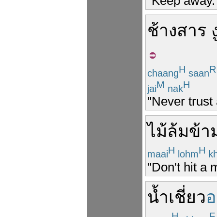
"Keep away.
ช้างสาร
ง
H
R
chaang
saan
M
H
jai
nak
"Never trust
ไม้
ล้ม
ข้า
H
H
maai
lohm
k
"Don't hit a
น้ำ
เชี่ยว
อ
H
F