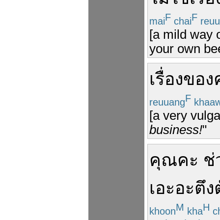
F
F
mai
chai
reuu
[a mild way 
your own bee
เรื่อง
ของ
F
reuuang
khaa
[a very vulga
business!
"
คุณ
คะ
ช่
เอะอะ
ตึง
M
H
khoon
kha
c