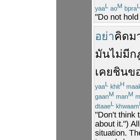
L
M
yaa
ao
bpra
"Do not hold
อย่า
คิดม
มัน
ไม่มี
ก
เคยชิน
ข
L
H
yaa
khit
maa
M
M
gaan
man
m
L
dtaae
khwaam
"Don't think 
about it.") A
situation. T