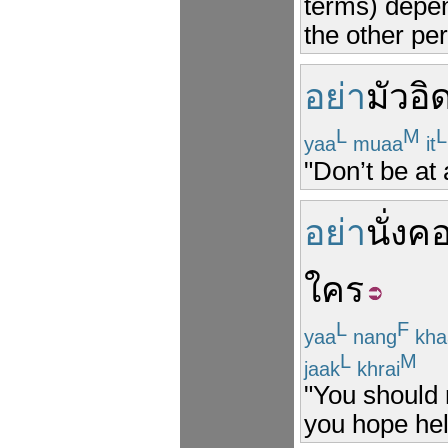
terms) depen
the other pe
อย่า
มัว
อิ
L
M
L
yaa
muaa
it
"Don’t be at 
อย่า
นั่ง
ค
ใคร
L
F
yaa
nang
kha
L
M
jaak
khrai
"You should 
you hope hel