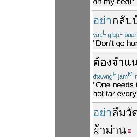
on my bed!"
อย่า
กลับ
L
L
yaa
glap
baa
"Don't go h
ต้อง
จำแ
F
M
dtawng
jam
n
"One needs t
not tar every
อย่า
ลืม
วั
ผ้าม่าน