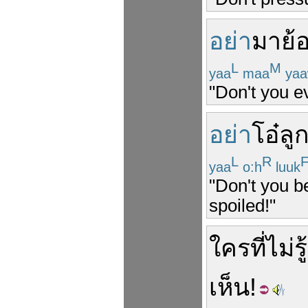
อย่า
มา
ย้
L
M
yaa
maa
yaa
"Don't you e
อย่า
โอ๋
ลู
L
R
yaa
o:h
luuk
"Don't you be
spoiled!"
ใคร
ที่
ไม่รู้
เห็น
!