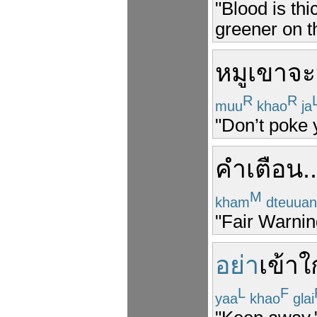
"Blood is th
greener on th
หมู
เขา
จะ
R
R
muu
khao
ja
"Don’t poke 
คำ
เตือน
..
M
kham
dteuuan
"Fair Warnin
อย่า
เข้า
ใ
L
F
yaa
khao
glai