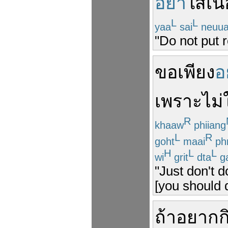
อย่า
ใส่
เน
L
L
yaa
sai
neuu
"Do not put r
ขอ
เพียง
อ
เพราะ
ไม่
R
khaaw
phiiang
L
R
goht
maai
ph
H
L
L
wi
grit
dta
g
"Just don't 
[you should 
ถ้า
อยาก
ก