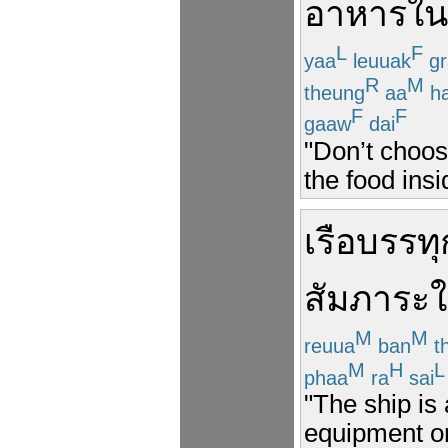
อาหาร
ใน
L
F
yaa
leuuak
gr
R
M
theung
aa
h
F
F
gaaw
dai
"Don’t choos
the food ins
เรือ
บรรทุ
สัมภาระ
ใ
M
M
reuua
ban
t
M
H
L
phaa
ra
sai
"The ship is
equipment or