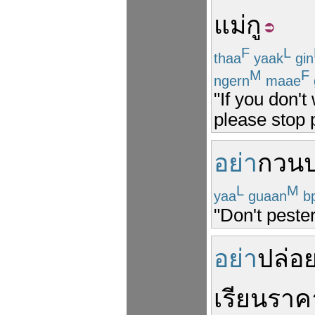
แม่
กู
F
L
thaa
yaak
gin
M
F
ngern
maae
"If you don't
please stop 
อย่า
กวน
L
M
yaa
guaan
bp
"Don't peste
อย่า
ปล่อ
เรียน
ราค