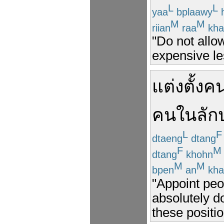
L
L
yaa
bplaawy
h
M
M
riian
raa
kha
"Do not allo
expensive le
แต่งตั้ง
ค
คน
ใน
ลั
L
F
dtaeng
dtang
F
M
dtang
khohn
M
M
bpen
an
kha
"Appoint peo
absolutely d
these positio