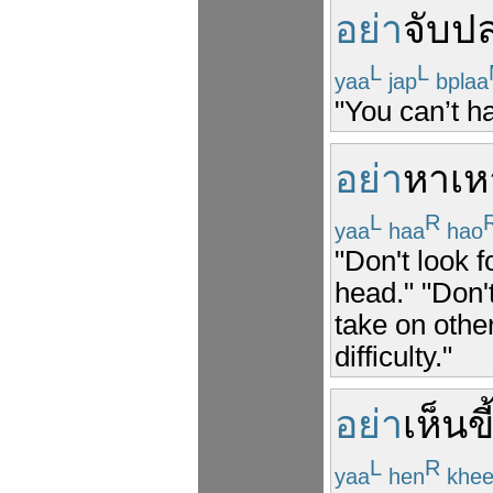
อย่า
จับ
ป
L
L
yaa
jap
bplaa
"You can’t ha
อย่า
หา
เห
L
R
yaa
haa
hao
"Don't look 
head." "Don'
take on othe
difficulty."
อย่า
เห็น
ขี
L
R
yaa
hen
khe