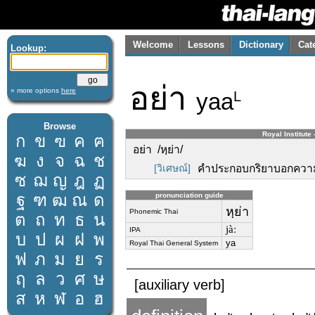
Welcome
Lessons
Dictionary
Cat
Lookup:
อย่า
» more options
here
yaa
L
Browse
Royal Institute 
ก
ข
ฃ
ค
ฅ
อย่า /หฺย่า/
ฆ
ง
จ
ฉ
ช
[วิเศษณ์]
คำประกอบกริยาบอกความห
ซ
ฌ
ญ
ฎ
ฏ
ฐ
ฑ
ฒ
ณ
ด
pronunciation guide
หฺย่า
Phonemic Thai
ต
ถ
ท
ธ
น
jàː
IPA
บ
ป
ผ
ฝ
พ
ya
Royal Thai General System
ฟ
ภ
ม
ย
ร
ฤ
ล
ว
ศ
ษ
[auxiliary verb]
ส
ห
ฬ
อ
ฮ