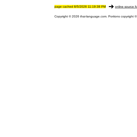
page cached 8/5/2026 11:19:38 PM
online source f
Copyright © 2026 thai-language.com. Portions copyright © 