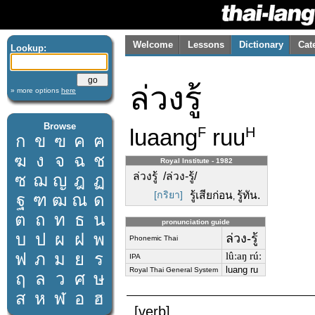
Welcome
Lessons
Dictionary
Cat
Lookup:
ล่วงรู้
» more options
here
Browse
luaang
ruu
F
H
ก
ข
ฃ
ค
ฅ
ฆ
ง
จ
ฉ
ช
Royal Institute - 1982
ล่วงรู้ /ล่วง-รู้/
ซ
ฌ
ญ
ฎ
ฏ
[กริยา]
รู้เสียก่อน
รู้ทัน.
ฐ
ฑ
ฒ
ณ
ด
,
ต
ถ
ท
ธ
น
pronunciation guide
บ
ป
ผ
ฝ
พ
ล่วง-รู้
Phonemic Thai
ฟ
ภ
ม
ย
ร
lûːaŋ rúː
IPA
luang ru
Royal Thai General System
ฤ
ล
ว
ศ
ษ
ส
ห
ฬ
อ
ฮ
[verb]