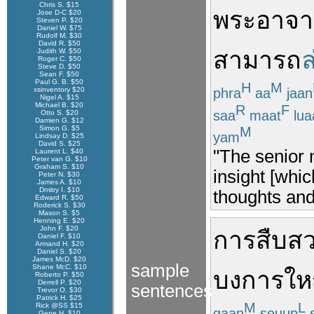
Chris S. $15
พระ
อาจา
Jose D-C $20
Steven P. $20
Daniel W. $75
Rudolf M. $30
David R. $50
สามารถ
ล
Judith W. $50
Roger C. $50
Steve D. $50
Sean F. $50
Paul G. B. $50
H
M
phra
aa
jaan
xsinventory $20
Nigel A. $15
Michael B. $20
R
F
saa
maat
lua
Otto S. $20
Damien G. $12
Simon G. $5
M
yam
Lindsay D. $25
David S. $25
"The senior
Laurent L. $40
Peter van G. $10
Graham S. $10
insight [whi
Peter N. $30
James A. $10
Dmitry I. $10
thoughts and
Edward R. $50
Roderick S. $30
Mason S. $5
Henning E. $20
John F. $20
การสืบส
Daniel F. $10
Armand H. $20
Daniel S. $20
James McD. $20
sample
Shane McC. $10
บงการ
ให
Roberto P. $50
Derrell P. $20
sentences
Trevor O. $30
Patrick H. $25
M
L
Rick @SS $15
gaan
seuup
s
Gene H. $10