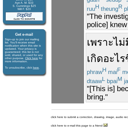
Aye A. M. $33
H
R
S. Cummings $25
ruu
theung
p
Will F. $20
"The investi
police] knew
Get e-mail
เพราะ
ไม่
Sign-up to join our mail­ing
list. You'll receive e­mail
notification when this site is
updated. Your privacy is
guaran­teed; this list is not
เกิดอะไรข
sold, shared, or used for any
other purpose.
Click here
for
more infor­mation.
To unsubscribe, click
here
.
H
F
phraw
mai
m
L
M
dtaaw
bpai
j
"[This is] b
bring."
click here to submit a correction, drawing, image, audio re
click here to e-mail this page to a friend