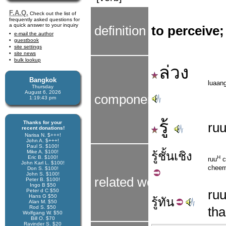
F.A.Q.
Check out the list of
frequently asked questions for
a quick answer to your inquiry
definition
to perceive
e-mail the author
guestbook
site settings
site news
bulk lookup
ล่วง
Bangkok
luaan
Thursday
August 6, 2026
components
1:19:43 pm
รู้
Thanks for your
ru
recent donations!
Narisa N. $+++!
John A. $+++!
Paul S. $100!
Mike A. $100!
รู้
ชั้นเชิง
Eric B. $100!
H
ruu
c
John Karl L. $100!
cheer
Don S. $100!
John S. $100!
related words
Peter B. $100!
Ingo B $50
ru
Peter d C $50
Hans G $50
รู้
ทัน
Alan M. $50
Rod S. $50
th
Wolfgang W. $50
Bill O. $70
Ravinder S. $20