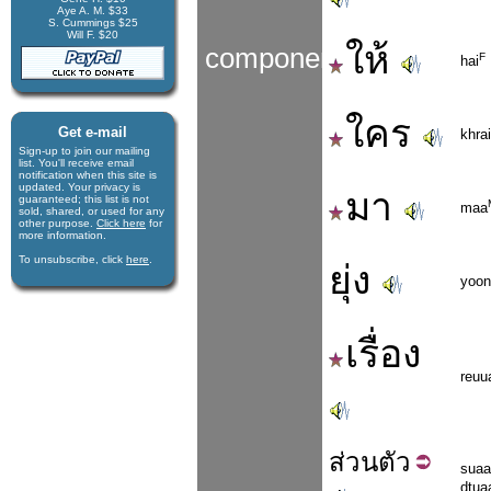
Aye A. M. $33
S. Cummings $25
Will F. $20
ให้
components
F
hai
ใคร
Get e-mail
khrai
Sign-up to join our mail­ing
list. You'll receive e­mail
notification when this site is
updated. Your privacy is
มา
guaran­teed; this list is not
maa
sold, shared, or used for any
other purpose.
Click here
for
more infor­mation.
To unsubscribe, click
here
.
ยุ่ง
yoon
เรื่อง
reuu
ส่วน
ตัว
suaa
dtua