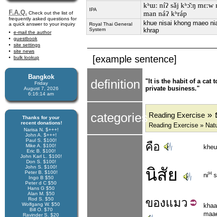
kʰɯː níʔ sǎj kʰɔ̌ːŋ mɛːw n
IPA
F.A.Q.
man náʔ kʰráp
Check out the list of
frequently asked questions for
khue nisai khong maeo ni
a quick answer to your inquiry
Royal Thai General
System
khrap
e-mail the author
guestbook
site settings
site news
[example sentence]
bulk lookup
Bangkok
definition
"It is the habit of a ca
Friday
private business."
August 7, 2026
6:16:15 am
» 
categories
Reading Exercise
Thanks for your
recent donations!
Reading Exercise » Natu
Narisa N. $+++!
John A. $+++!
Paul S. $100!
คือ
Mike A. $100!
kheu
Eric B. $100!
John Karl L. $100!
Don S. $100!
John S. $100!
นิสัย
Peter B. $100!
H
ni
s
Ingo B $50
Peter d C $50
Hans G $50
Alan M. $50
Rod S. $50
ของ
แมว
Wolfgang W. $50
kha
Bill O. $70
maa
Ravinder S. $20