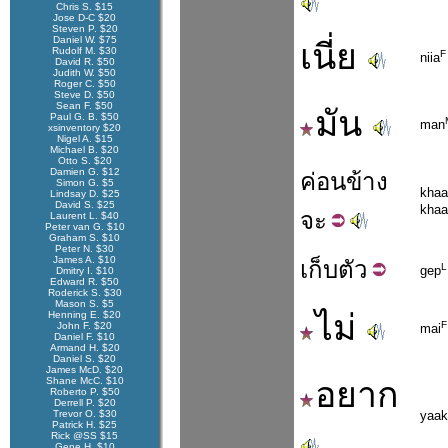
Chris S. $15
Jose D-C $20
Steven P. $20
Daniel W. $75
เนี่ย
Rudolf M. $30
F
niia
David R. $50
Judith W. $50
Roger C. $50
Steve D. $50
Sean F. $50
มัน
Paul G. B. $50
man
xsinventory $20
Nigel A. $15
Michael B. $20
Otto S. $20
Damien G. $12
ค่อนข้าง
Simon G. $5
kha
Lindsay D. $25
David S. $25
khaa
จะ
Laurent L. $40
Peter van G. $10
Graham S. $10
Peter N. $30
James A. $10
เก็บ
ตัว
L
gep
Dmitry I. $10
Edward R. $50
Roderick S. $30
Mason S. $5
ไม่
Henning E. $20
F
John F. $20
mai
Daniel F. $10
Armand H. $20
Daniel S. $20
James McD. $20
Shane McC. $10
อยาก
Roberto P. $50
Derrell P. $20
Trevor O. $30
yaak
Patrick H. $25
Rick @SS $15
Gene H. $10