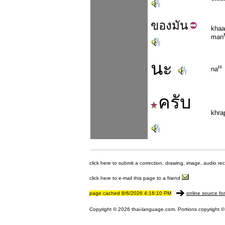
ของ
มัน
kha
man
นะ
H
na
ครับ
khra
click here to submit a correction, drawing, image, audio re
click here to e-mail this page to a friend
page cached 8/6/2026 4:16:10 PM
online source fo
Copyright © 2026 thai-language.com. Portions copyright © 