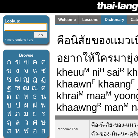
Welcome
Lessons
Dictionary
Cat
Lookup:
คือนิสัยของแมวเนี
» more options
here
อยากให้ใครมายุ่ง
Browse
ก
ข
ฃ
ค
ฅ
ฆ
ง
จ
ฉ
ช
kheuu
ni
sai
kh
M
H
R
ซ
ฌ
ญ
ฎ
ฏ
khaawn
khaang
F
F
ฐ
ฑ
ฒ
ณ
ด
khrai
maa
yoon
M
M
ต
ถ
ท
ธ
น
บ
ป
ผ
ฝ
พ
khaawng
man
n
R
M
ฟ
ภ
ม
ย
ร
ฤ
ล
ว
ศ
ษ
คือ-นิ-สัย-ของ-แมว-เ
ส
ห
ฬ
อ
ฮ
Phonemic Thai
ตัว-ของ-มัน-นะ-คฺรั