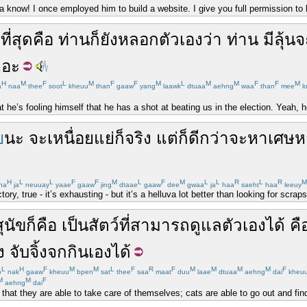
ya know! I once employed him to build a website. I give you full permission to
า
ที่สุด
คือ
ท่าน
ก็
ยัง
หลอก
ตัวเอง
ว่า
ท่าน
มี
ลุ้น
จ
หอะ
H
M
F
L
M
F
F
M
L
M
M
F
F
M
a
naa
thee
soot
kheuu
than
gaaw
yang
laawk
dtuaa
aehng
waa
than
mee
l
at he’s fooling himself that he has a shot at beating us in the election. Yeah, he
ย
นะ
จะ
เหนื่อย
แย่
ก็
จริง
แต่
ก็
ดีกว่า
จะ
หาเศษห
H
L
L
F
F
M
L
F
M
L
L
R
L
R
M
na
ja
neuuay
yaae
gaaw
jing
dtaae
gaaw
dee
gwaa
ja
haa
saeht
haa
leeuy
ory, true - it’s exhausting - but it’s a helluva lot better than looking for scra
สุนัข
ก็คือ
เป็น
สัตว์
ที่
สามารถ
ดูแล
ตัวเอง
ได้
คื
ง
จับ
จิ้งจก
กิน
เอง
ได้
L
H
F
M
M
L
F
R
F
M
M
M
M
F
o
nak
gaaw
kheuu
bpen
sat
thee
saa
maat
duu
laae
dtuaa
aehng
dai
kheu
M
M
F
aehng
dai
 that they are able to take care of themselves; cats are able to go out and fin