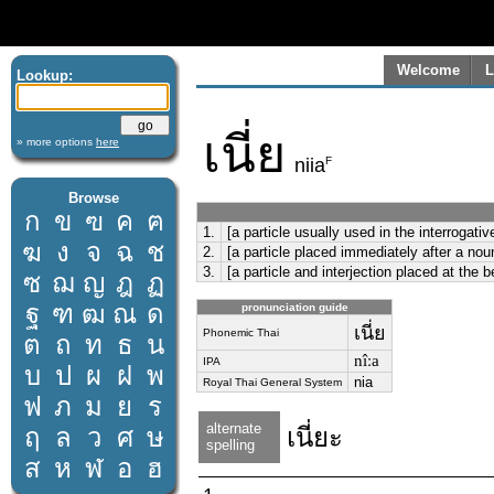
Welcome
L
Lookup:
เนี่ย
» more options
here
F
niia
Browse
ก
ข
ฃ
ค
ฅ
1.
[a particle usually used in the interrogati
ฆ
ง
จ
ฉ
ช
2.
[a particle placed immediately after a no
3.
[a particle and interjection placed at the 
ซ
ฌ
ญ
ฎ
ฏ
ฐ
ฑ
ฒ
ณ
ด
pronunciation guide
เนี่ย
Phonemic Thai
ต
ถ
ท
ธ
น
nîːa
IPA
บ
ป
ผ
ฝ
พ
nia
Royal Thai General System
ฟ
ภ
ม
ย
ร
alternate
ฤ
ล
ว
ศ
ษ
เนี่ยะ
spelling
ส
ห
ฬ
อ
ฮ