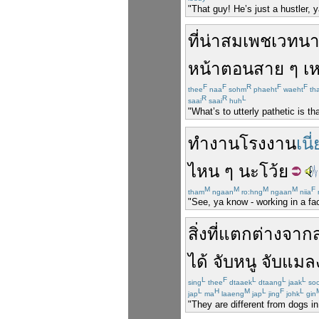
"That guy! He’s just a hustler, 
ที่
น่าสมเพช
เวทน
หน้าตอนสาย ๆ
เ
F
F
R
F
F
thee
naa
sohm
phaeht
waeht
th
R
R
L
saai
saai
huh
"What’s to utterly pathetic is th
ทำงาน
โรงงาน
เนี่
ไหน ๆ
นะ
โว้ย
M
M
M
M
F
tham
ngaan
ro:hng
ngaan
niia
"See, ya know - working in a fact
สิ่งที่
แตกต่าง
จาก
ได้
จับ
หนู
จับ
แมล
L
F
L
L
L
sing
thee
dtaaek
dtaang
jaak
so
L
H
M
L
F
L
jap
ma
laaeng
jap
jing
johk
gin
"They are different from dogs in