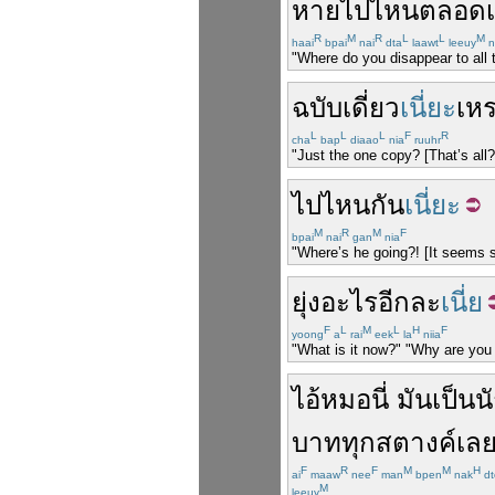
หายไป
ไหน
ตลอด
R
M
R
L
L
M
haai
bpai
nai
dta
laawt
leeuy
n
"Where do you disappear to all 
ฉบับ
เดี่ยว
เนี่ยะ
เห
L
L
L
F
R
cha
bap
diaao
nia
ruuhr
"Just the one copy? [That’s all?
ไป
ไหน
กัน
เนี่ยะ
M
R
M
F
bpai
nai
gan
nia
"Where’s he going?! [It seems s
ยุ่ง
อะไร
อีก
ละ
เนี่ย
F
L
M
L
H
F
yoong
a
rai
eek
la
niia
"What is it now?" "Why are you
ไอ้
หมอ
นี่
มัน
เป็น
น
บาท
ทุก
สตางค์
เล
F
R
F
M
M
H
ai
maaw
nee
man
bpen
nak
dt
M
leeuy