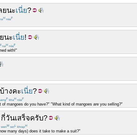
ลย
นะ
เนี่ย
?
H
F
na
niia
ลย
นะ
เนี่ย
!
M
H
F
na
niia
ned with!"
บ้าง
คะ
เนี่ย
?
F
H
F
aang
kha
niia
t of mangoes do you have?" "What kind of mangoes are you selling?"
.
กี่
วัน
เสร็จ
ครับ
?
M
L
H
wan
set
khrap
how many days) does it take to make a suit?"