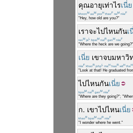
คุณ
อายุ
เท่าไร
เนี่ย
M
M
H
F
M
F
khoon
aa
yoo
thao
rai
niia
"Hey, how old are you?"
เรา
จะไป
ไหน
กัน
เน
M
L
M
R
M
F
rao
ja
bpai
nai
gan
niia
"Where the heck are we going?
เนี่ย
เขา
จบ
มหาวิ
F
R
L
H
R
H
H
niia
khao
johp
ma
haa
wit
tha
"Look at that! He graduated from
ไปไหน
กัน
เนี่ย
M
R
M
F
bpai
nai
gan
niia
"Where are they going?"; "Wher
ก
.
เขา
ไป
ไหน
เนี่ย
R
M
R
F
khao
bpai
nai
niia
"I wonder where he went."