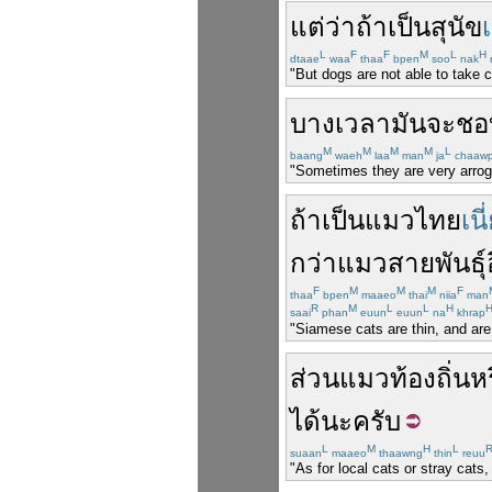
แต่ว่า
ถ้า
เป็น
สุนัข
เ
L
F
F
M
L
H
dtaae
waa
thaa
bpen
soo
nak
n
"But dogs are not able to take c
บางเวลา
มันจะ
ชอ
M
M
M
M
L
baang
waeh
laa
man
ja
chaaw
"Sometimes they are very arrog
ถ้า
เป็น
แมวไทย
เนี
กว่า
แมว
สายพันธุ์
F
M
M
M
F
thaa
bpen
maaeo
thai
niia
man
R
M
L
L
H
saai
phan
euun
euun
na
khrap
"Siamese cats are thin, and are 
ส่วน
แมว
ท้องถิ่น
ห
ได้
นะ
ครับ
L
M
H
L
suaan
maaeo
thaawng
thin
reuu
"As for local cats or stray ca