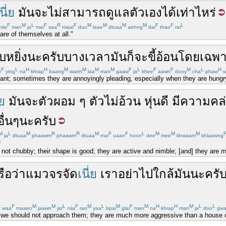
นี่ย
มันจะ
ไม่สามารถ
ดูแล
ตัวเอง
ได้
เท่าไหร่
F
M
L
F
R
F
M
M
M
M
F
F
L
iia
man
ja
mai
saa
maat
duu
laae
dtuaa
aehng
dai
thao
rai
are of themselves at all."
บ
หยิ่ง
นะ
ครับ
บางเวลา
มัน
ก็
จะ
ขี้อ้อน
โดยเฉพ
F
L
H
H
M
M
M
M
F
L
F
F
M
L
H
p
ying
na
khrap
baang
waeh
laa
man
gaaw
ja
khee
aawn
dooy
cha
phaw
w
ant; sometimes they are annoyingly pleading, especially when they are hungr
่ย
มันจะ
ตัว
ผอม
ๆ
ตัว
ไม่
อ้วน
หุ่นดี
มี
ความ
คล
อื่น
ๆ
นะ
ครับ
M
L
M
R
R
M
F
F
L
M
M
M
ja
dtuaa
phaawm
phaawm
dtuaa
mai
uaan
hoon
dee
mee
khwaam
khlaawng
H
not chubby; their shape is good; they are active and nimble; [and] they are mo
รือว่า
แมว
จรจัด
เนี่ย
เรา
อย่า
ไป
ใกล้
มัน
นะ
ครั
R
F
M
M
L
F
M
L
M
F
M
H
H
M
L
L
waa
maaeo
jaawn
jat
niia
rao
yaa
bpai
glai
man
na
khrap
man
ja
doo
gwa
ts, we should not approach them; they are much more aggressive than a house 