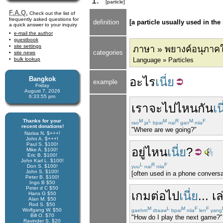
1.
[particle]
F.A.Q.
Check out the list of
frequently asked questions for
definition
[a particle usually used in the
a quick answer to your inquiry
e-mail the author
guestbook
site settings
ภาษา » พยางค์อนุภา
categories
site news
bulk lookup
Language » Particles
Bangkok
อะไร
เนี่ย
example
Friday
August 7, 2026
6:33:56 pm
เรา
จะไป
ไหน
กัน
เน
Thanks for your
M
L
M
R
M
F
rao
ja
bpai
nai
gan
niia
recent donations!
"Where are we going?"
Narisa N. $+++!
John A. $+++!
Paul S. $100!
อยู่
ไหน
เนี่ย
?
Mike A. $100!
Eric B. $100!
John Karl L. $100!
L
R
F
Don S. $100!
yuu
nai
niia
John S. $100!
[often used in a phone convers
Peter B. $100!
Ingo B $50
Peter d C $50
เกม
ต่อไป
เนี่ย
...
เล
Hans G $50
Alan M. $50
Rod S. $50
M
L
M
F
F
Wolfgang W. $50
gaehm
dtaaw
bpai
niia
len
yang
Bill O. $70
"How do I play the next game?"
Ravinder S. $20