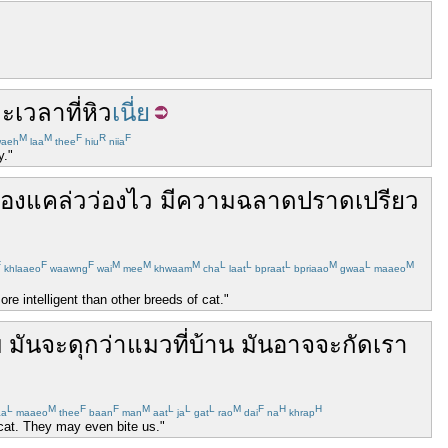
าะ
เวลา
ที่
หิว
เนี่ย
M
M
F
R
F
aeh
laa
thee
hiu
niia
y."
่องแคล่ว
ว่องไว
มี
ความ
ฉลาด
ปราดเปรียว
F
F
F
M
M
M
L
L
L
M
L
M
khlaaeo
waawng
wai
mee
khwaam
cha
laat
bpraat
bpriaao
gwaa
maaeo
re intelligent than other breeds of cat."
บ
มันจะ
ดุ
กว่า
แมว
ที่บ้าน
มัน
อาจจะ
กัด
เรา
L
M
F
F
M
L
L
L
M
F
H
H
a
maaeo
thee
baan
man
aat
ja
gat
rao
dai
na
khrap
cat. They may even bite us."