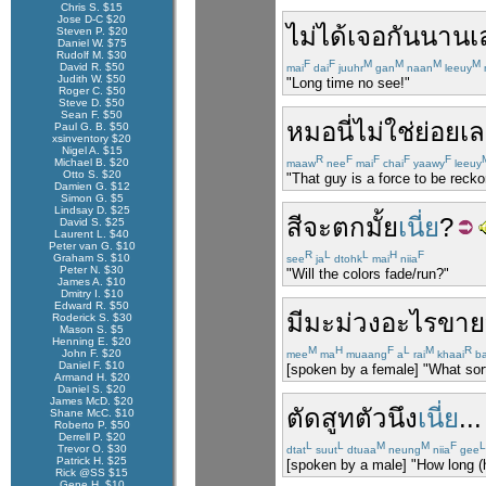
Chris S. $15
Jose D-C $20
ไม่
ได้
เจอ
กัน
นาน
เ
Steven P. $20
Daniel W. $75
Rudolf M. $30
F
F
M
M
M
M
David R. $50
mai
dai
juuhr
gan
naan
leeuy
Judith W. $50
"Long time no see!"
Roger C. $50
Steve D. $50
Sean F. $50
หมอนี่
ไม่ใช่ย่อย
เ
Paul G. B. $50
xsinventory $20
Nigel A. $15
R
F
F
F
F
Michael B. $20
maaw
nee
mai
chai
yaawy
leeuy
Otto S. $20
"That guy is a force to be recko
Damien G. $12
Simon G. $5
Lindsay D. $25
สี
จะ
ตก
มั้ย
เนี่ย
?
David S. $25
Laurent L. $40
Peter van G. $10
R
L
L
H
F
Graham S. $10
see
ja
dtohk
mai
niia
Peter N. $30
"Will the colors fade/run?"
James A. $10
Dmitry I. $10
Edward R. $50
มี
มะม่วง
อะไร
ขาย
Roderick S. $30
Mason S. $5
Henning E. $20
M
H
F
L
M
R
John F. $20
mee
ma
muaang
a
rai
khaai
b
Daniel F. $10
[spoken by a female] "What sor
Armand H. $20
Daniel S. $20
James McD. $20
ตัด
สูท
ตัว
นึง
เนี่ย
..
Shane McC. $10
Roberto P. $50
Derrell P. $20
L
L
M
M
F
L
Trevor O. $30
dtat
suut
dtuaa
neung
niia
gee
Patrick H. $25
[spoken by a male] "How long (
Rick @SS $15
Gene H. $10