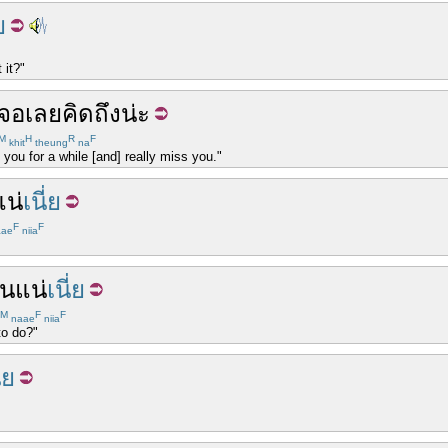
ย
 it?"
เจอ
เลย
คิดถึง
น่ะ
M
H
R
F
khit
theung
na
you for a while [and] really miss you."
แน่
เนี่ย
F
F
ae
niia
ันแน่
เนี่ย
M
F
F
naae
niia
to do?"
่ย