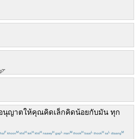
g?"
อนุญาต
ให้
คุณ
คิดเล็กคิดน้อย
กับ
มัน
ทุก
F
M
H
H
H
H
L
M
H
L
H
L
M
hai
khoon
khit
lek
khit
naawy
gap
man
thook
baat
thook
sa
dtaang