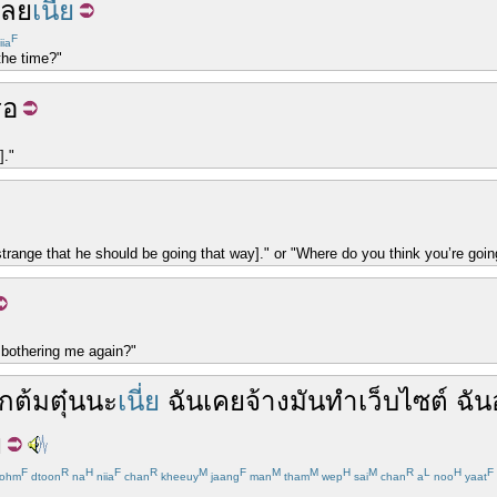
เลย
เนี่ย
F
iia
the time?"
รอ
]."
trange that he should be going that way]." or "Where do you think you’re goin
 bothering me again?"
ักต้มตุ๋น
นะ
เนี่ย
ฉัน
เคย
จ้าง
มัน
ทำ
เว็บไซต์
ฉัน
ย
F
R
H
F
R
M
F
M
M
H
M
R
L
H
F
ohm
dtoon
na
niia
chan
kheeuy
jaang
man
tham
wep
sai
chan
a
noo
yaat