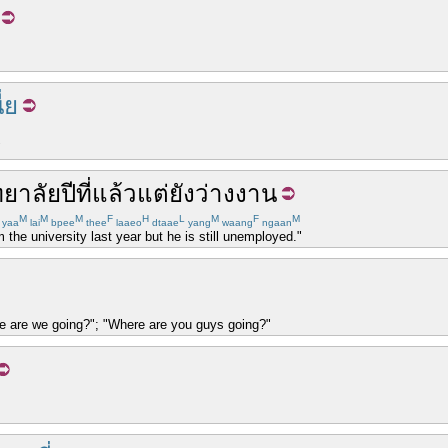
ี่ย
"
ทยาลัย
ปีที่แล้ว
แต่
ยัง
ว่างงาน
M
M
M
F
H
L
M
F
M
yaa
lai
bpee
thee
laaeo
dtaae
yang
waang
ngaan
 the university last year but he is still unemployed."
e are we going?"; "Where are you guys going?"