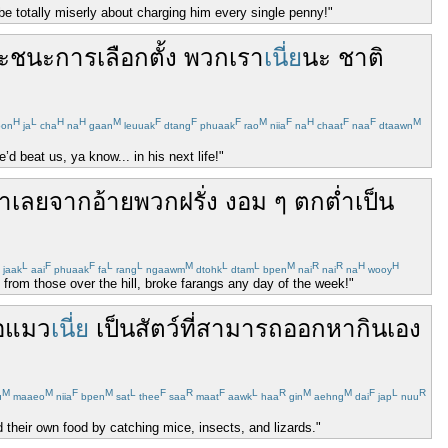
 be totally miserly about charging him every single penny!"
ะ
ชนะ
การเลือกตั้ง
พวกเรา
เนี่ย
นะ
ชาติ
H
L
H
H
M
F
F
F
M
F
H
F
F
M
oon
ja
cha
na
gaan
leuuak
dtang
phuaak
rao
niia
na
chaat
naa
dtaawn
’d beat us, ya know... in his next life!"
าเลย
จาก
อ้าย
พวก
ฝรั่ง
งอม
ๆ
ตกต่ำ
เป็น
L
F
F
L
L
M
L
L
M
R
R
H
H
jaak
aai
phuaak
fa
rang
ngaawm
dtohk
dtam
bpen
nai
nai
na
wooy
ps from those over the hill, broke farangs any day of the week!"
อ
แมว
เนี่ย
เป็น
สัตว์
ที่
สามารถ
ออก
หากิน
เอง
M
M
F
M
L
F
R
F
L
R
M
M
F
L
R
u
maaeo
niia
bpen
sat
thee
saa
maat
aawk
haa
gin
aehng
dai
jap
nuu
d their own food by catching mice, insects, and lizards."