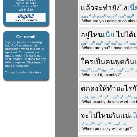
Aye A. M. $33
แล้ว
จะทำ
ยังไง
เนี่
S. Cummings $25
Will F. $20
H
L
M
M
M
F
laaeo
ja
tham
yang
ngai
niia
"What are you going to do about
อยู่
ไหน
เนี่ย
ไม่ได้
Get e-mail
Sign-up to join our mail­ing
L
R
F
F
F
M
yuu
nai
niia
mai
dai
juuhr
leeuy
list. You'll receive e­mail
"Where are you? I have not met 
notification when this site is
updated. Your privacy is
guaran­teed; this list is not
sold, shared, or used for any
ใคร
เป็น
คน
พูด
กัน
other purpose.
Click here
for
more infor­mation.
M
M
M
F
M
khrai
bpen
khohn
phuut
gan
na
To unsubscribe, click
here
.
"Who said it, exactly?"
ตกลง
ให้
ทำ
อะไร
ก
L
M
F
M
L
M
dtohk
lohng
hai
tham
a
rai
gan
"What exactly do you want me 
จะ
ไป
ไหน
กัน
แน่
เนี
L
M
R
M
F
F
ja
bpai
nai
gan
naae
niia
"Where precisely will we go?"