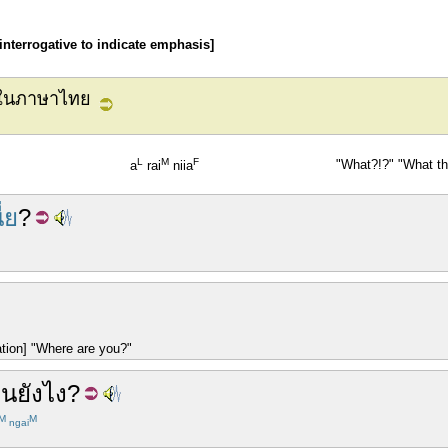
 interrogative to indicate emphasis]
คในภาษาไทย
L
M
F
"What?!?" "What the
a
rai
niia
ี่ย
?
ation] "Where are you?"
่น
ยังไง
?
M
M
ngai