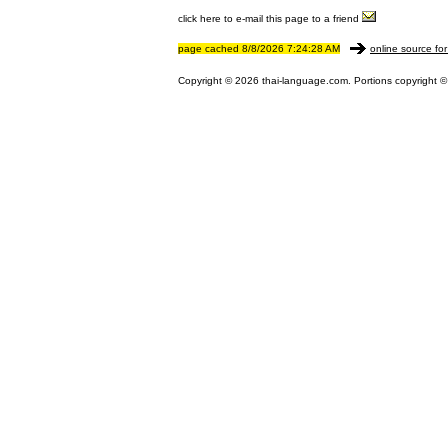
click here to e-mail this page to a friend
page cached 8/8/2026 7:24:28 AM
online source for
Copyright © 2026 thai-language.com. Portions copyright © 