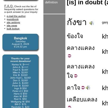
[is] in doubt 
definition
F.A.Q.
Check out the list of
frequently asked questions for
a quick answer to your inquiry
e-mail the author
กังขา
guestbook
gan
site settings
site news
bulk lookup
ข้องใจ
k
Bangkok
Saturday
August 8, 2026
คลาง
แคลง
9:24:33 pm
k
Thanks for your
recent donations!
Narisa N. $+++!
คลางแคลง
John A. $+++!
k
Paul S. $100!
Mike A. $100!
ใจ
Eric B. $100!
John Karl L. $100!
Don S. $100!
John S. $100!
Peter B. $100!
คา
ใจ
k
Ingo B $50
Peter d C $50
Hans G $50
Alan M. $50
เคลือบ
แคลง
Rod S. $50
k
Wolfgang W. $50
Bill O. $70
Ravinder S. $20