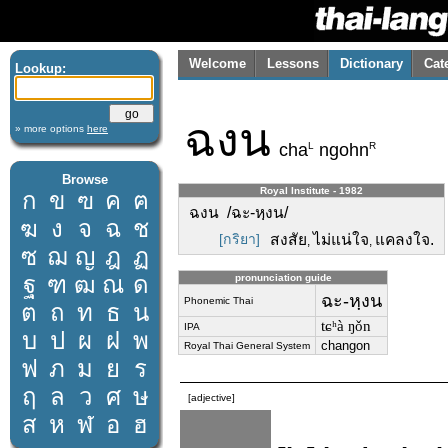
Welcome
Lessons
Dictionary
Cat
Lookup:
ฉงน
» more options
here
L
R
cha
ngohn
Browse
Royal Institute - 1982
ก
ข
ฃ
ค
ฅ
ฉงน /ฉะ-หฺงน/
ฆ
ง
จ
ฉ
ช
[กริยา]
สงสัย
ไม่แน่ใจ
แคลงใจ.
,
,
ซ
ฌ
ญ
ฎ
ฏ
ฐ
ฑ
ฒ
ณ
ด
pronunciation guide
ฉะ-หฺงน
Phonemic Thai
ต
ถ
ท
ธ
น
tɕʰà ŋǒn
IPA
บ
ป
ผ
ฝ
พ
changon
Royal Thai General System
ฟ
ภ
ม
ย
ร
ฤ
ล
ว
ศ
ษ
[adjective]
ส
ห
ฬ
อ
ฮ