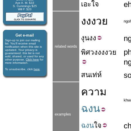
เอะใจ
e
Aye A. M. $33
S. Cummings $25
Will F. $20
งงงวย
ngo
Get e-mail
งุน
งง
n
Sign-up to join our mail­ing
list. You'll receive e­mail
related words
notification when this site is
ph
updated. Your privacy is
พิศวง
งง
งวย
guaran­teed; this list is not
sold, shared, or used for any
n
other purpose.
Click here
for
more infor­mation.
To unsubscribe, click
here
.
สนเท่ห์
s
ความ
khw
ฉงน
examples
ฉงน
ใจ
c