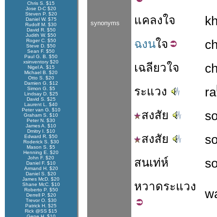
Chris S. $15
Jose D-C $20
Steven P. $20
แคลงใจ
k
Daniel W. $75
synonyms
Rudolf M. $30
David R. $50
Judith W. $50
ฉงน
ใจ
c
Roger C. $50
Steve D. $50
Sean F. $50
Paul G. B. $50
xsinventory $20
เฉลียวใจ
c
Nigel A. $15
Michael B. $20
Otto S. $20
Damien G. $12
ระแวง
ra
Simon G. $5
Lindsay D. $25
David S. $25
Laurent L. $40
Peter van G. $10
สงสัย
s
Graham S. $10
Peter N. $30
James A. $10
Dmitry I. $10
สงสัย
s
Edward R. $50
Roderick S. $30
Mason S. $5
Henning E. $20
John F. $20
สนเท่ห์
s
Daniel F. $10
Armand H. $20
Daniel S. $20
James McD. $20
หวาด
ระแวง
Shane McC. $10
w
Roberto P. $50
Derrell P. $20
Trevor O. $30
Patrick H. $25
Rick @SS $15
Gene H. $10