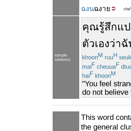
ฉงน
ฉงาย
cha
คุณ
รู้สึก
แป
ตัวเอง
ว่า
ฉั
M
H
sample
khoon
ruu
seu
sentence
F
F
mai
cheuua
dtu
F
M
hai
khoon
"You feel stran
do not believe 
This word cont
the general
clu