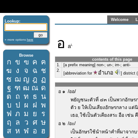
Welcome
L
Lookup:
อ
» more options
here
L
a
Browse
contents of this page
ก
ข
ฃ
ค
ฅ
1.
[a prefix meaning] non-; un-; im-; anti-
ฆ
ง
จ
ฉ
ช
2.
อำเภอ
[abbreviation for
] district
ซ
ฌ
ญ
ฎ
ฏ
ฐ
ฑ
ฒ
ณ
ด
อ ๑ /ออ/
ต
ถ
ท
ธ
น
พยัญชนะตัวที่ ๔๓ เป็นพวกอักษรกล
บ
ป
ผ
ฝ
พ
ตัว ย ให้เป็นเสียงอักษรกลาง แต่นิ
ฟ
ภ
ม
ย
ร
เธอ
ใช้เป็นตัวเคียงสระ อือ เช่น คื
,
ฤ
ล
ว
ศ
ษ
อ ๒ /อะ/
ส
ห
ฬ
อ
ฮ
เป็นอักษรใช้นำหน้าคำที่มาจากบ