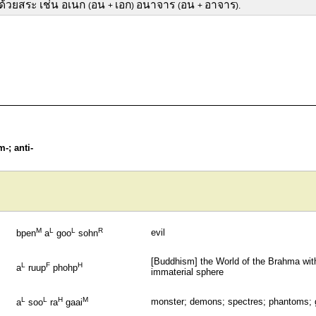
ต้นด้วยสระ เช่น อเนก
อน
เอก
อนาจาร
อน
อาจาร
(
+
)
(
+
).
-; anti-
M
L
L
R
evil
bpen
a
goo
sohn
[Buddhism] the World of the Brahma with
L
F
H
a
ruup
phohp
immaterial sphere
L
L
H
M
monster; demons; spectres; phantoms; 
a
soo
ra
gaai