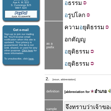
อ
ธรรม
Aye A. M. $33
S. Cummings $25
Will F. $20
อ
รูป
โลก
ความ
อ
ยุติ
ธรรม
Get e-mail
Sign-up to join our mail­ing
list. You'll receive e­mail
อกตัญญู
notification when this site is
updated. Your privacy is
as a
guaran­teed; this list is not
prefix
sold, shared, or used for any
อ
ยุติ
ธรรม
other purpose.
Click here
for
more infor­mation.
To unsubscribe, click
here
.
อ
ยุติ
ธรรม
2.
[noun, abbreviation]
อำเภอ
definition
[abbreviation for
จึง
ทราบ
ว่า
เจ้าขอ
sample