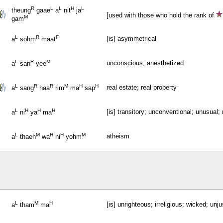
R
L
L
H
L
theung
gaae
a
nit
ja
[used with those who hold the rank of
M
gam
L
R
F
[is] asymmetrical
a
sohm
maat
L
R
M
unconscious; anesthetized
a
san
yee
L
R
R
M
H
H
real estate; real property
a
sang
haa
rim
ma
sap
L
H
H
H
[is] transitory; unconventional; unusual
a
ni
ya
ma
L
M
H
H
M
atheism
a
thaeh
wa
ni
yohm
L
M
H
[is] unrighteous; irreligious; wicked; unju
a
tham
ma