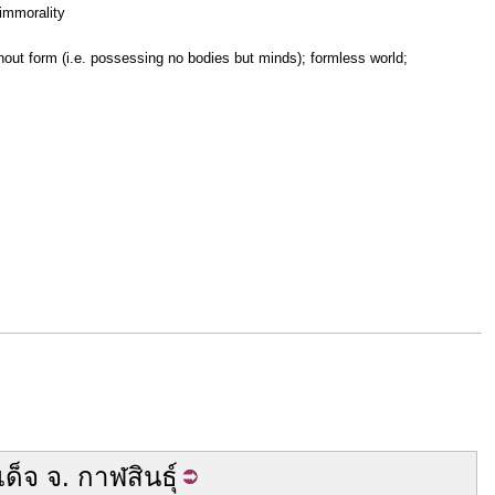
 immorality
out form (i.e. possessing no bodies but minds); formless world;
เด็จ
จ.
กาฬสินธุ์