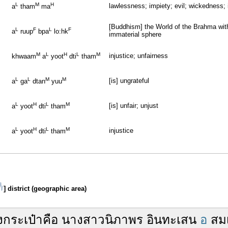
L
M
H
lawlessness; impiety; evil; wickedness;
a
tham
ma
[Buddhism] the World of the Brahma with
L
F
L
F
a
ruup
bpa
lo:hk
immaterial sphere
M
L
H
L
M
injustice; unfairness
khwaam
a
yoot
dti
tham
L
L
M
M
[is] ungrateful
a
ga
dtan
yuu
L
H
L
M
[is] unfair; unjust
a
yoot
dti
tham
L
H
L
M
injustice
a
yoot
dti
tham
] district (geographic area)
ง
กระเป๋า
คือ
นางสาว
นิภาพร อินทะเสน
อ
สม