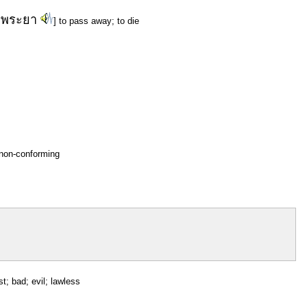
พระยา
] to pass away; to die
; non-conforming
st; bad; evil; lawless