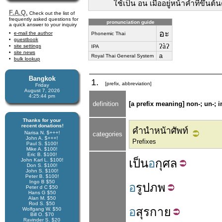
ใช้เป็น อน เมื่ออยู่หน้าคำที่ขึ้น
F.A.Q.
Check out the list of
frequently asked questions for
pronunciation guide
a quick answer to your inquiry
อะ
e-mail the author
Phonemic Thai
guestbook
ʔàʔ
site settings
IPA
site news
a
Royal Thai General System
bulk lookup
Bangkok
1.
[prefix, abbreviation]
Friday
August 7, 2026
4:25:44 pm
definition
[a prefix meaning] non-; un-; im
Thanks for your
recent donations!
คำนำหน้าศัพท์
Narisa N. $+++!
categories
John A. $+++!
Prefixes
Paul S. $100!
Mike A. $100!
Eric B. $100!
เป็น
อ
กุศล
John Karl L. $100!
Don S. $100!
John S. $100!
Peter B. $100!
Ingo B $50
อ
รูป
ภพ
Peter d C $50
Hans G $50
Alan M. $50
Rod S. $50
อ
สุร
กาย
Wolfgang W. $50
Bill O. $70
Ravinder S. $20