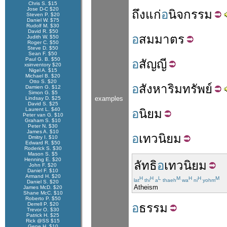
Chris S. $15
Jose D-C $20
ถึง
แก่
อ
นิจ
กรรม
Steven P. $20
Daniel W. $75
Rudolf M. $30
David R. $50
อ
สมมาตร
Judith W. $50
Roger C. $50
Steve D. $50
Sean F. $50
Paul G. B. $50
อ
สัญญี
xsinventory $20
Nigel A. $15
Michael B. $20
Otto S. $20
อ
สังหาริมทรัพย์
Damien G. $12
Simon G. $5
examples
Lindsay D. $25
David S. $25
Laurent L. $40
อ
นิยม
Peter van G. $10
Graham S. $10
Peter N. $30
James A. $10
อ
เทวนิยม
Dmitry I. $10
Edward R. $50
Roderick S. $30
Mason S. $5
Henning E. $20
ลัทธิ
อ
เทวนิยม
John F. $20
Daniel F. $10
Armand H. $20
H
H
L
M
H
H
M
lat
thi
a
thaeh
wa
ni
yohm
Daniel S. $20
Atheism
James McD. $20
Shane McC. $10
Roberto P. $50
Derrell P. $20
อ
ธรรม
Trevor O. $30
Patrick H. $25
Rick @SS $15
Gene H. $10