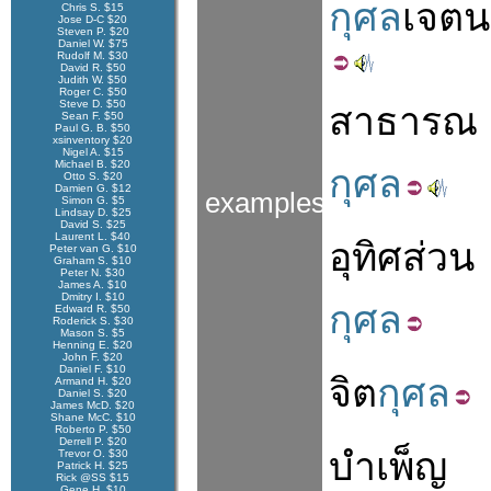
กุศล
เจตน
Chris S. $15
Jose D-C $20
Steven P. $20
Daniel W. $75
Rudolf M. $30
David R. $50
Judith W. $50
Roger C. $50
Steve D. $50
สาธารณ
Sean F. $50
Paul G. B. $50
xsinventory $20
Nigel A. $15
Michael B. $20
กุศล
Otto S. $20
Damien G. $12
examples
Simon G. $5
Lindsay D. $25
David S. $25
Laurent L. $40
อุทิศ
ส่วน
Peter van G. $10
Graham S. $10
Peter N. $30
James A. $10
Dmitry I. $10
กุศล
Edward R. $50
Roderick S. $30
Mason S. $5
Henning E. $20
John F. $20
Daniel F. $10
จิต
กุศล
Armand H. $20
Daniel S. $20
James McD. $20
Shane McC. $10
Roberto P. $50
Derrell P. $20
บำเพ็ญ
Trevor O. $30
Patrick H. $25
Rick @SS $15
Gene H. $10