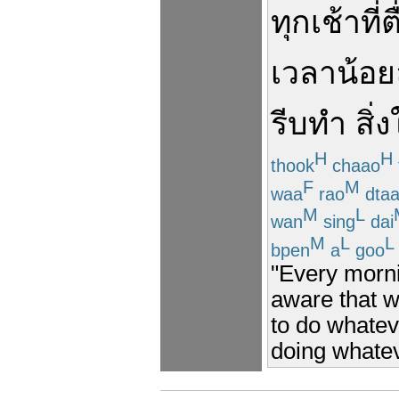
ทุก
เช้า
ที่
ต
เวลา
น้อย
รีบทำ
สิ่
H
H
thook
chaao
F
M
waa
rao
dta
M
L
wan
sing
dai
M
L
L
bpen
a
goo
"Every morn
aware that w
to do whatev
doing whatev