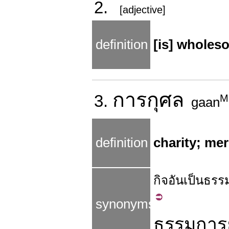
2.
[adjective]
definition
[is] wholeso
การ
กุศล
3.
M
gaan
definition
charity; mer
กิจ
อัน
เป็น
ธรร
synonyms
ธรรมการย