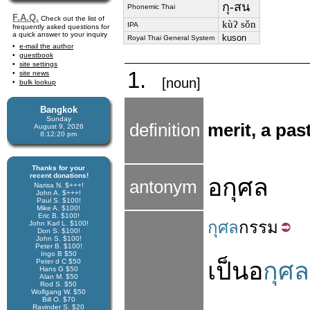
กุ-สน
Phonemic Thai
F.A.Q.
Check out the list of
kùʔ sǒn
IPA
frequently asked questions for
a quick answer to your inquiry
kuson
Royal Thai General System
e-mail the author
guestbook
site settings
1.
site news
[noun]
bulk lookup
Bangkok
Sunday
definition
merit, a pas
August 9, 2026
8:12:20 pm
Thanks for your
recent donations!
อกุศล
antonym
Narisa N. $+++!
John A. $+++!
Paul S. $100!
Mike A. $100!
Eric B. $100!
กุศล
กรรม
John Karl L. $100!
Don S. $100!
John S. $100!
Peter B. $100!
Ingo B $50
Peter d C $50
เป็น
อ
กุศล
Hans G $50
Alan M. $50
Rod S. $50
Wolfgang W. $50
Bill O. $70
Ravinder S. $20