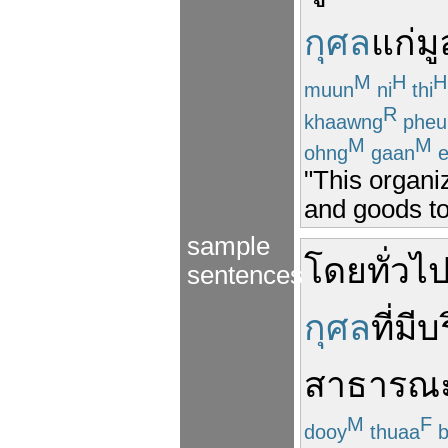
กุศล
แก่
มู
M
H
H
muun
ni
thi
R
khaawng
pheu
M
M
ohng
gaan
e
"This organi
and goods to
sample
โดยทั่วไ
sentences
กุศล
ที่มี
บร
สาธารณ
M
F
dooy
thuaa
b