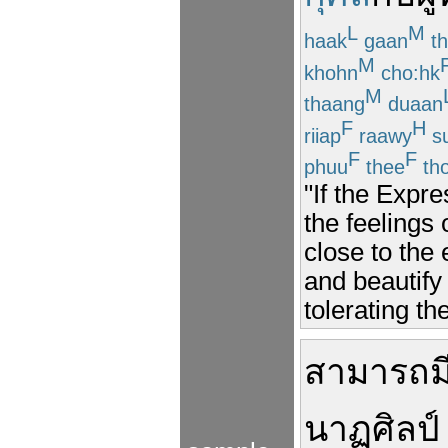
L
M
haak
gaan
th
M
khohn
cho:hk
M
thaang
duaan
F
H
riiap
raawy
s
F
F
phuu
thee
th
"If the Expr
the feelings
close to the
and beautify
tolerating the
สามารถ
ม
นาฏศิลป์