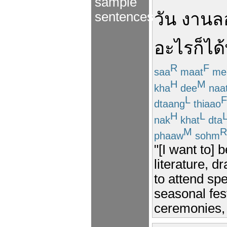
sample
วัน
งาน
ล
sentences
อะไรก็ได้
R
F
saa
maat
me
H
M
kha
dee
naa
L
F
dtaang
thiaao
H
L
nak
khat
dta
M
R
phaaw
sohm
"[I want to] 
literature, 
to attend sp
seasonal fes
ceremonies, 