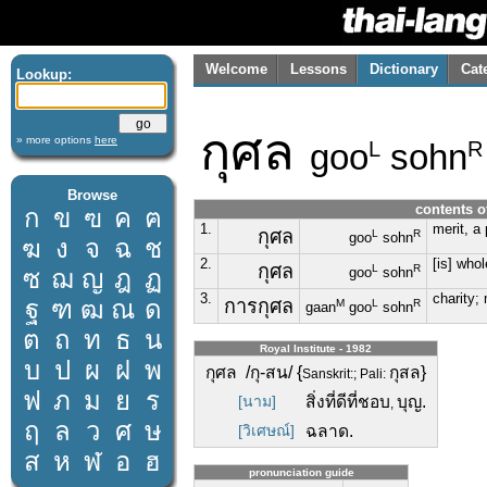
Welcome
Lessons
Dictionary
Cat
Lookup:
กุศล
» more options
here
goo
sohn
L
R
Browse
contents o
ก
ข
ฃ
ค
ฅ
1.
merit, a 
กุศล
L
R
goo
sohn
ฆ
ง
จ
ฉ
ช
2.
[is] whol
กุศล
L
R
ซ
ฌ
ญ
ฎ
ฏ
goo
sohn
3.
charity; 
ฐ
ฑ
ฒ
ณ
ด
การกุศล
M
L
R
gaan
goo
sohn
ต
ถ
ท
ธ
น
Royal Institute - 1982
บ
ป
ผ
ฝ
พ
กุศล /กุ-สน/ {
กุสล}
Sanskrit:; Pali:
ฟ
ภ
ม
ย
ร
[นาม]
สิ่งที่ดีที่ชอบ
บุญ.
,
ฤ
ล
ว
ศ
ษ
[วิเศษณ์]
ฉลาด.
ส
ห
ฬ
อ
ฮ
pronunciation guide