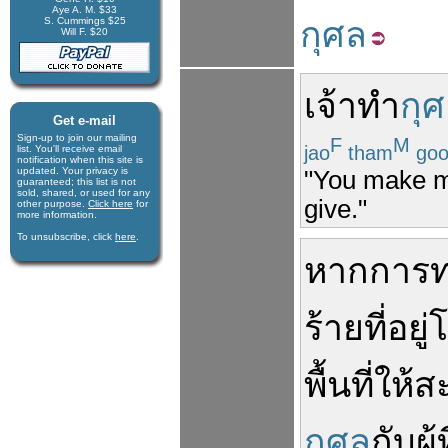
Aye A. M. $33
S. Cummings $25
กุศล
Will F. $20
เจ้า
ทำ
กุ
Get e-mail
Sign-up to join our mail­ing
F
M
jao
tham
go
list. You'll receive e­mail
notification when this site is
updated. Your privacy is
"You make me
guaran­teed; this list is not
sold, shared, or used for any
give."
other purpose.
Click here
for
more infor­mation.
To unsubscribe, click
here
.
หาก
การท
ร้าย
ที่
อยู่
พื้นที่
ให้
ส
กุศล
กับ
ผู้
ท