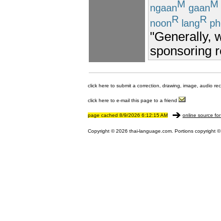
M
M
ngaan
gaan
R
R
noon
lang
ph
"Generally, 
sponsoring re
click here to submit a correction, drawing, image, audio re
click here to e-mail this page to a friend
page cached 8/9/2026 6:12:15 AM
online source for
Copyright © 2026 thai-language.com. Portions copyright © 