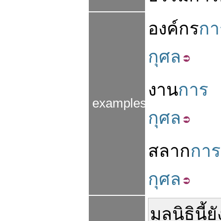
องค์กร
กา
กุศล
งาน
การ
examples
กุศล
สลาก
การ
กุศล
มูลนิธิ
นี้
ยั