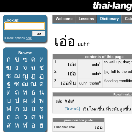
Welcome
Lessons
Dictionary
Cat
Lookup:
เอ่อ
» more options
here
L
uuhr
Browse
contents of this page
ก
ข
ฃ
ค
ฅ
1.
to well up; rise; 
เอ่อ
L
uuhr
ฆ
ง
จ
ฉ
ช
2.
[is] full to the 
เอ่อ
L
ซ
ฌ
ญ
ฎ
ฏ
uuhr
3.
flooding conditi
ฐ
ฑ
ฒ
ณ
ด
เอ่อท้น
L
H
uuhr
thohn
ต
ถ
ท
ธ
น
Royal Institu
บ
ป
ผ
ฝ
พ
เอ่อ /เอ่อ/
ฟ
ภ
ม
ย
ร
[วิเศษณ์]
เริ่มไหลขึ้น
มีระดับสูงขึ้น
,
ฤ
ล
ว
ศ
ษ
pronunciation guide
ส
ห
ฬ
อ
ฮ
เอ่อ
Phonemic Thai