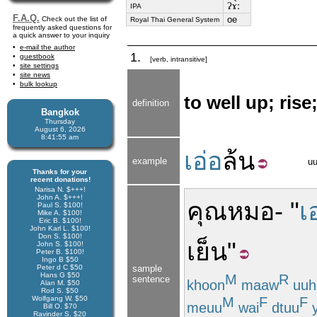
ʔɤ̀ː
IPA
F.A.Q.
oe
Check out the list of
Royal Thai General System
frequently asked questions for
a quick answer to your inquiry
e-mail the author
1.
guestbook
[verb, intransitive]
site settings
site news
bulk lookup
to well up; rise
definition
Bangkok
Thursday
August 6, 2026
8:41:55 am
เอ่อ
ล้น
example
uu
Thanks for your
recent donations!
Narisa N. $+++!
John A. $+++!
คุณ
หมอ
- "
เ
Paul S. $100!
Mike A. $100!
Eric B. $100!
John Karl L. $100!
Don S. $100!
เย็น
"
John S. $100!
Peter B. $100!
Ingo B $50
Peter d C $50
sample
Hans G $50
M
R
sentence
khoon
maaw
uuh
Alan M. $50
Rod S. $50
M
F
F
Wolfgang W. $50
meuu
wai
dtuu
y
Bill O. $70
Ravinder S. $20