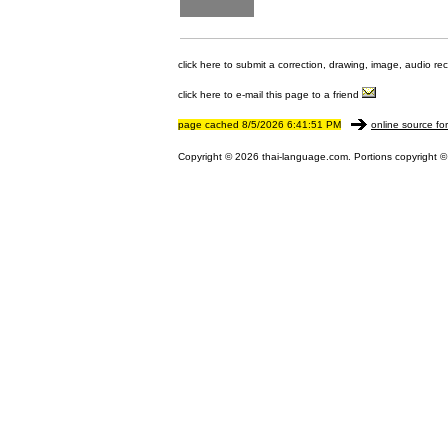
click here to submit a correction, drawing, image, audio re
click here to e-mail this page to a friend
page cached 8/5/2026 6:41:51 PM
online source fo
Copyright © 2026 thai-language.com. Portions copyright © 