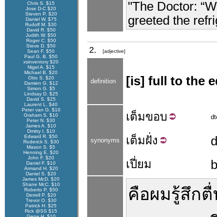
"The Doctor: “We
Chris S. $15
Jose D-C $20
Steven P. $20
greeted the refri
Daniel W. $75
Rudolf M. $30
David R. $50
Judith W. $50
Roger C. $50
Steve D. $50
2.
Sean F. $50
[adjective]
Paul G. B. $50
xsinventory $20
Nigel A. $15
Michael B. $20
[is] full to the
Otto S. $20
definition
Damien G. $12
Simon G. $5
Lindsay D. $25
David S. $25
Laurent L. $40
Peter van G. $10
เต็ม
ขอบ
Graham S. $10
d
Peter N. $30
James A. $10
Dmitry I. $10
Edward R. $50
เต็ม
ฝั่ง
synonyms
Roderick S. $30
Mason S. $5
Henning E. $20
John F. $20
เปี่ยม
b
Daniel F. $10
Armand H. $20
Daniel S. $20
James McD. $20
Shane McC. $10
คือ
ผม
รู้สึก
ตื
Roberto P. $50
Derrell P. $20
Trevor O. $30
Patrick H. $25
Rick @SS $15
Gene H. $10