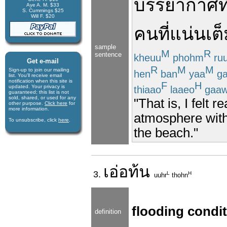
บรรยากาศ
ที
Aye A. M. $33
S. Cummings $25
Will F. $20
คน
ที่
แน่น
เต
sample
M
R
sentence
kheuu
phohm
ru
Get e-mail
R
M
M
Sign-up to join our mail­ing
hen
ban
yaa
ga
list. You'll receive e­mail
notification when this site is
F
H
updated. Your privacy is
thiaao
laaeo
gaa
guaran­teed; this list is not
sold, shared, or used for any
"That is, I felt 
other purpose.
Click here
for
more infor­mation.
atmosphere with
To unsubscribe, click
here
.
the beach."
เอ่อ
ท้น
3.
L
H
uuhr
thohn
flooding condi
definition