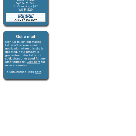
Aye A. M. $33
S. Cummings $25
Will F. $20
Get e-mail
Sign-up to join our mail­ing
list. You'll receive e­mail
notification when this site is
updated. Your privacy is
guaran­teed; this list is not
sold, shared, or used for any
other purpose.
Click here
for
more infor­mation.
To unsubscribe, click
here
.