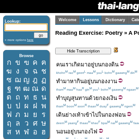
Welcome
Lessons
Dictionary
Cat
Lookup:
Reading Exercise: Poetry » A 
» more options
here
Browse
ก
ข
ฃ
ค
ฅ
คน
เรา
เกิด
มา
อยู่บน
กอง
ดิน
ฆ
ง
จ
ฉ
ช
M
M
L
M
L
M
M
M
khohn
rao
geert
maa
yuu
bohn
gaawng
din
ซ
ฌ
ญ
ฎ
ฏ
ทำมาหากิน
อยู่บน
กอง
งาน
ฐ
ฑ
ฒ
ณ
ด
M
M
R
M
L
M
M
M
tham
maa
haa
gin
yuu
bohn
gaawng
ngaan
ต
ถ
ท
ธ
น
ทำบุญ
สุนทาน
ด้วย
กอง
เงิน
บ
ป
ผ
ฝ
พ
M
M
R
M
F
M
M
tham
boon
soon
thaan
duay
gaawng
ngern
ฟ
ภ
ม
ย
ร
เดิน
ย่างเท้า
เข้าไป
ใน
กอง
ฟอน
ฤ
ล
ว
ศ
ษ
M
F
H
F
M
M
M
deern
yaang
thaao
khao
bpai
nai
gaawng
faa
ส
ห
ฬ
อ
ฮ
นอน
อยู่บน
กองไฟ
M
L
M
M
M