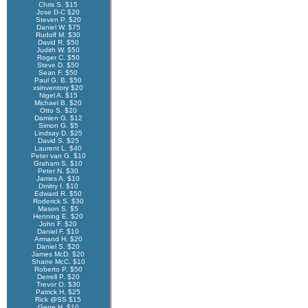
Chris S. $15
Jose D-C $20
Steven P. $20
Daniel W. $75
Rudolf M. $30
David R. $50
Judith W. $50
Roger C. $50
Steve D. $50
Sean F. $50
Paul G. B. $50
xsinventory $20
Nigel A. $15
Michael B. $20
Otto S. $20
Damien G. $12
Simon G. $5
Lindsay D. $25
David S. $25
Laurent L. $40
Peter van G. $10
Graham S. $10
Peter N. $30
James A. $10
Dmitry I. $10
Edward R. $50
Roderick S. $30
Mason S. $5
Henning E. $20
John F. $20
Daniel F. $10
Armand H. $20
Daniel S. $20
James McD. $20
Shane McC. $10
Roberto P. $50
Derrell P. $20
Trevor O. $30
Patrick H. $25
Rick @SS $15
Gene H. $10