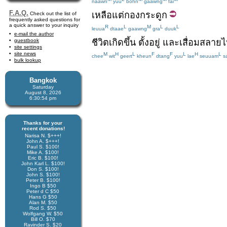
naawn
yuu
bohn
gaawng
fai
F.A.Q.
เหลือ
แต่
กอง
กระดูก
Check out the list of
frequently asked questions for
a quick answer to your inquiry
R
L
M
L
L
leuua
dtaae
gaawng
gra
duuk
e-mail the author
ชีวิต
เกิดขึ้น
ตั้ง
อยู่
และ
เสื่อมสลาย
ไ
guestbook
site settings
site news
M
H
L
F
F
L
H
L
chee
wit
geert
kheun
dtang
yuu
lae
seuuam
s
bulk lookup
Bangkok
Saturday
August 8, 2026
6:30:54 pm
Thanks for your
recent donations!
Narisa N. $+++!
John A. $+++!
Paul S. $100!
Mike A. $100!
Eric B. $100!
John Karl L. $100!
Don S. $100!
John S. $100!
Peter B. $100!
Ingo B $50
Peter d C $50
Hans G $50
Alan M. $50
Rod S. $50
Wolfgang W. $50
Bill O. $70
Ravinder S. $20