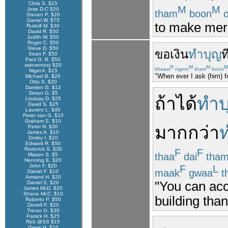
Chris S. $15
M
M
Jose D-C $20
tham
boon
o
Steven P. $20
Daniel W. $75
to make meri
Rudolf M. $30
David R. $50
Judith W. $50
Roger C. $50
Steve D. $50
ขอ
เงิน
ทำบุญ
ท
Sean F. $50
Paul G. B. $50
xsinventory $20
R
M
M
M
khaaw
ngern
tham
boon
Nigel A. $15
"When ever I ask (him) fo
Michael B. $20
Otto S. $20
Damien G. $12
Simon G. $5
ถ้า
ได้
ทำบ
Lindsay D. $25
David S. $25
Laurent L. $40
Peter van G. $10
Graham S. $10
มากกว่า
Peter N. $30
James A. $10
Dmitry I. $10
Edward R. $50
Roderick S. $30
F
F
thaa
dai
tha
Mason S. $5
Henning E. $20
John F. $20
F
L
maak
gwaa
t
Daniel F. $10
Armand H. $20
"You can acc
Daniel S. $20
James McD. $20
Shane McC. $10
building tha
Roberto P. $50
Derrell P. $20
Trevor O. $30
Patrick H. $25
Rick @SS $15
Gene H. $10