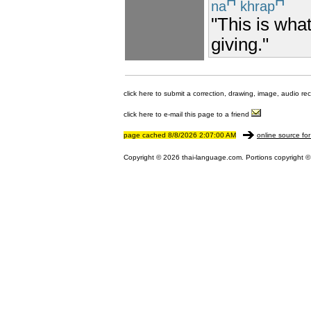
H
H
na
khrap
"This is wha
giving."
click here to submit a correction, drawing, image, audio re
click here to e-mail this page to a friend
page cached 8/8/2026 2:07:00 AM
online source for
Copyright © 2026 thai-language.com. Portions copyright © 