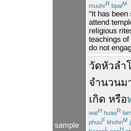
R
M
muuhr
bpai
"It has been
attend templ
religious rit
teachings o
do not engage
วัด
หัวลำ
จำนวน
ม
เกิด
หรือ
H
R
wat
huaa
la
F
M
phuu
khohn
sample
L
H