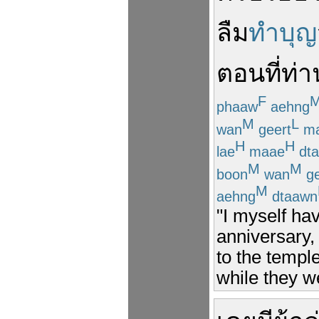
ลืม
ทำบุญ
ตอนที่
ท่า
F
phaaw
aehng
M
L
wan
geert
ma
H
H
lae
maae
dta
M
M
boon
wan
ge
M
aehng
dtaawn
"I myself ha
anniversary,
to the templ
while they wer