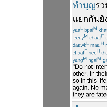
ทำบุญ
ร่ว
แยก
กัน
ยั
L
M
yaa
bpai
kha
M
F
leeuy
chaat
t
L
H
daawk
maai
r
F
H
chaat
nee
th
M
M
yang
ngai
g
"Do not inter
other. In the
so in this li
again. No ma
they are fate