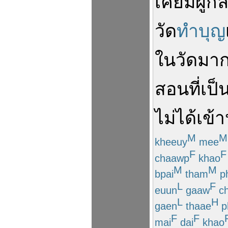
เคย
มี
ผู้
กล
วัด
ทำบุญ
ใน
วัด
มาก
สอน
ที่
เป็
ไม่ได้
เข้า
M
M
kheeuy
mee
F
F
chaawp
khao
M
M
bpai
tham
ph
L
F
euun
gaaw
ch
L
H
gaen
thaae
p
F
F
mai
dai
khao