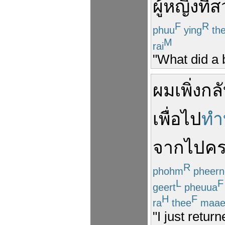
ผู้หญิง
ที่
ส
F
R
phuu
ying
th
M
rai
"What did a 
ผม
เพิ่ง
กล
เพื่อ
ไป
ทำ
จากไป
ค
R
phohm
pheern
L
F
geert
pheuua
H
F
ra
thee
maa
"I just retu