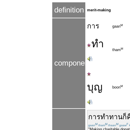
definition
merit-making
การ
M
gaan
ทำ
M
tham
components
บุญ
M
boon
การทำทาน
ก็
M
M
M
F
gaan
tham
thaan
gaaw
"Making charitable donat