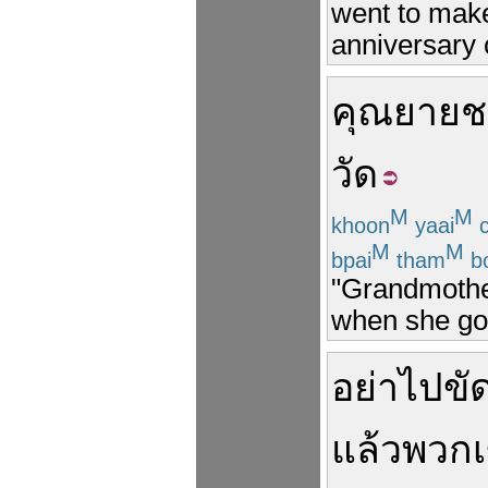
went to make
anniversary 
คุณยาย
ช
วัด
M
M
khoon
yaai
c
M
M
bpai
tham
b
"Grandmother 
when she goe
อย่า
ไป
ขั
แล้ว
พวก