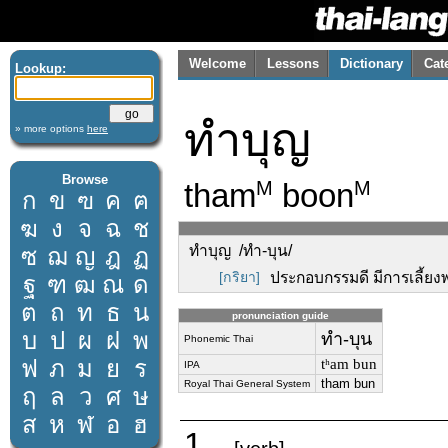
Welcome
Lessons
Dictionary
Cat
Lookup:
ทำบุญ
» more options
here
Browse
tham
boon
M
M
ก
ข
ฃ
ค
ฅ
ฆ
ง
จ
ฉ
ช
ทำบุญ /ทำ-บุน/
ซ
ฌ
ญ
ฎ
ฏ
[กริยา]
ประกอบกรรมดี มีการเลี้ยง
ฐ
ฑ
ฒ
ณ
ด
ต
ถ
ท
ธ
น
pronunciation guide
บ
ป
ผ
ฝ
พ
ทำ-บุน
Phonemic Thai
ฟ
ภ
ม
ย
ร
tʰam bun
IPA
tham bun
Royal Thai General System
ฤ
ล
ว
ศ
ษ
ส
ห
ฬ
อ
ฮ
1.