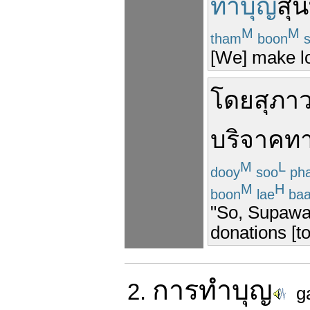
ทำบุญ
สุ
M
M
tham
boon
s
[We] make lot
โดย
สุภาว
บริจาค
ท
M
L
dooy
soo
ph
M
H
boon
lae
ba
"So, Supawa
donations [t
การ
ทำบุญ
2.
g