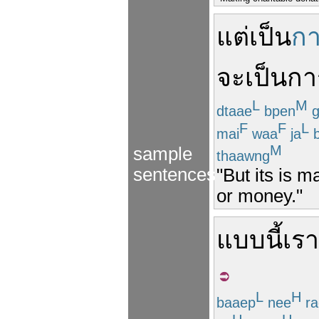
แต่
เป็น
ก
จะ
เป็น
กา
L
M
dtaae
bpen
g
F
F
L
mai
waa
ja
b
M
sample
thaawng
sentences
"But its is 
or money."
แบบนี้
เรา
L
H
baaep
nee
ra