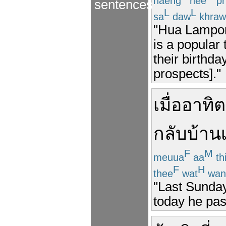
haeng
nee
ph
sentences
L
L
sa
daw
khraw
"Hua Lampon
is a popular
their birthda
prospects]."
เมื่ออาทิต
กลับบ้านเ
F
M
meuua
aa
thi
F
H
thee
wat
wan
"Last Sunday
today he pa