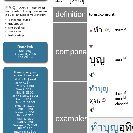
[verb]
F.A.Q.
Check out the list of
frequently asked questions for
definition
to make merit
a quick answer to your inquiry
e-mail the author
guestbook
site settings
ทำ
M
tham
site news
bulk lookup
Bangkok
components
Saturday
August 8, 2026
บุญ
4:07:08 pm
M
boon
Thanks for your
recent donations!
Narisa N. $+++!
John A. $+++!
Paul S. $100!
ทำบุญ
Mike A. $100!
Eric B. $100!
M
tham
John Karl L. $100!
M
คุณ
boon
Don S. $100!
John S. $100!
M
khoon
Peter B. $100!
Ingo B $50
Peter d C $50
Hans G $50
examples
Alan M. $50
Rod S. $50
ทำบุญ
อุท
Wolfgang W. $50
Bill O. $70
Ravinder S. $20