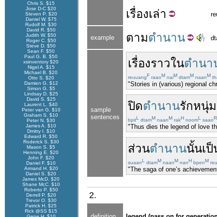
Chris S. $15
Jose D-C $20
เรื่อง
เล่า
r
Steven P. $20
Daniel W. $75
Rudolf M. $30
David R. $50
ตาม
ตำนาน
Judith W. $50
example
d
Roger C. $50
Steve D. $50
Sean F. $50
Paul G. B. $50
เรื่องราว
ใน
ตำนา
xsinventory $20
Nigel A. $15
Michael B. $20
F
M
M
M
M
reuuang
raao
nai
dtam
naan
th
Otto S. $20
Damien G. $12
"Stories in (various) regional c
Simon G. $5
Lindsay D. $25
David S. $25
ปิด
ตำนาน
รัก
หนุ่
Laurent L. $40
sample
Peter van G. $10
Graham S. $10
sentences
L
M
M
H
L
R
bpit
dtam
naan
rak
noom
saao
Peter N. $30
James A. $10
"Thus dies the legend of love t
Dmitry I. $10
Edward R. $50
Roderick S. $30
ส่วน
ตำนาน
นั้น
เป็
Mason S. $5
Henning E. $20
John F. $20
L
M
M
H
M
suaan
dtam
naan
nan
bpen
re
Daniel F. $10
Armand H. $20
"The saga of one’s achievements
Daniel S. $20
James McD. $20
Shane McC. $10
Roberto P. $50
2.
Derrell P. $20
Trevor O. $30
Patrick H. $25
Rick @SS $15
definition
legend (pass on for generatio
Gene H. $10