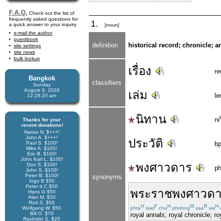
F.A.Q.
Check out the list of
frequently asked questions for
1.
a quick answer to your inquiry
[noun]
e-mail the author
guestbook
definition
historical record; chronicle; 
site settings
site news
bulk lookup
เรื่อง
r
Bangkok
classifiers
Sunday
August 9, 2026
เล่ม
l
12:28:20 am
นิทาน
ni
Thanks for your
recent donations!
Narisa N. $+++!
John A. $+++!
ประวัติ
Paul S. $100!
bp
Mike A. $100!
Eric B. $100!
John Karl L. $100!
พงศาวดาร
Don S. $100!
p
John S. $100!
Peter B. $100!
synonyms
Ingo B $50
Peter d C $50
พระ
ราช
พงศาวด
Hans G $50
Alan M. $50
Rod S. $50
H
F
H
M
R
H
Wolfgang W. $50
phra
raat
cha
phohng
saa
wa
Bill O. $70
royal annals; royal chronicle; ro
Ravinder S. $20