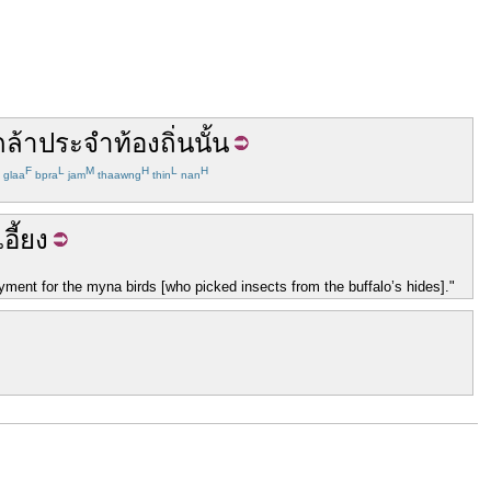
้กล้า
ประจำ
ท้องถิ่น
นั้น
F
L
M
H
L
H
glaa
bpra
jam
thaawng
thin
nan
เอี้ยง
ment for the myna birds [who picked insects from the buffalo’s hides]."