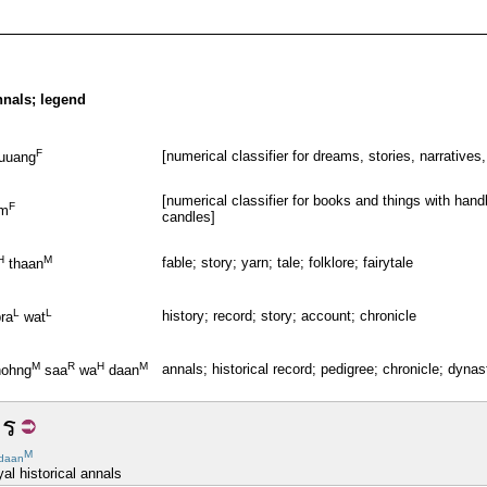
annals; legend
F
[numerical classifier for dreams, stories, narratives
euuang
[numerical classifier for books and things with han
F
em
candles]
H
M
fable; story; yarn; tale; folklore; fairytale
thaan
L
L
history; record; story; account; chronicle
ra
wat
M
R
H
M
annals; historical record; pedigree; chronicle; dynas
hohng
saa
wa
daan
าร
M
daan
yal historical annals