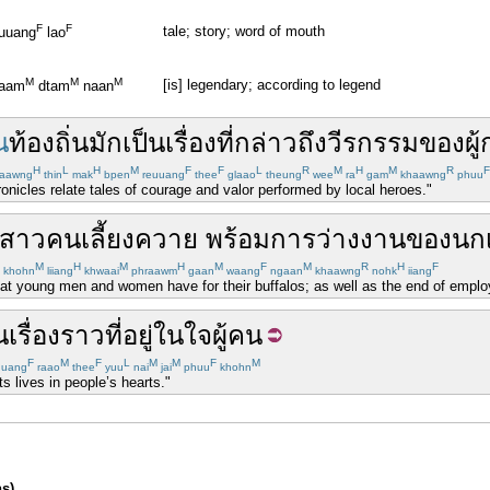
F
F
tale; story; word of mouth
euuang
lao
M
M
M
[is] legendary; according to legend
taam
dtam
naan
น
ท้องถิ่น
มัก
เป็น
เรื่อง
ที่
กล่าวถึง
วีรกรรม
ของ
ผู
H
L
H
M
F
F
L
R
M
H
M
R
F
aawng
thin
mak
bpen
reuuang
thee
glaao
theung
wee
ra
gam
khaawng
phuu
hronicles relate tales of courage and valor performed by local heroes."
มสาว
คนเลี้ยง
ควาย
พร้อม
การว่างงาน
ของ
นก
M
H
M
H
M
F
M
R
H
F
khohn
liiang
khwaai
phraawm
gaan
waang
ngaan
khaawng
nohk
iiang
hat young men and women have for their buffalos; as well as the end of employ
น
เรื่องราว
ที่
อยู่
ใน
ใจ
ผู้คน
F
M
F
L
M
M
F
M
uuang
raao
thee
yuu
nai
jai
phuu
khohn
 lives in people’s hearts."
ns)