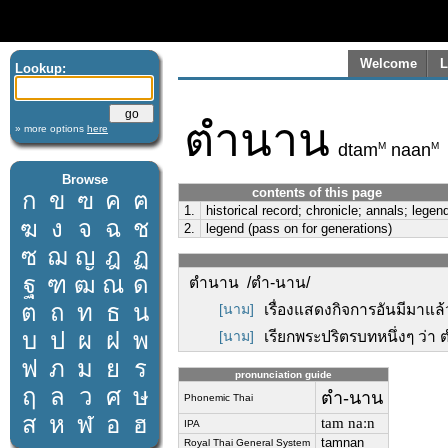
Welcome
L
Lookup:
ตำนาน
» more options
here
M
M
dtam
naan
Browse
contents of this page
ก
ข
ฃ
ค
ฅ
1.
historical record; chronicle; annals; legen
ฆ
ง
จ
ฉ
ช
2.
legend (pass on for generations)
ซ
ฌ
ญ
ฎ
ฏ
ฐ
ฑ
ฒ
ณ
ด
ตำนาน /ตำ-นาน/
ต
ถ
ท
ธ
น
[นาม]
เรื่องแสดงกิจการอันมีมาแล
บ
ป
ผ
ฝ
พ
[นาม]
เรียกพระปริตรบทหนึ่งๆ ว่
ฟ
ภ
ม
ย
ร
pronunciation guide
ฤ
ล
ว
ศ
ษ
ตำ-นาน
Phonemic Thai
ส
ห
ฬ
อ
ฮ
tam naːn
IPA
tamnan
Royal Thai General System