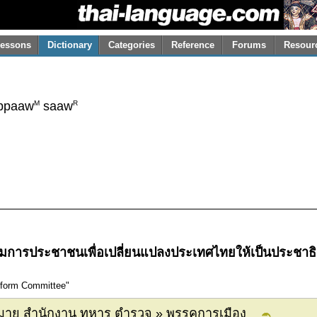
essons
Dictionary
Categories
Reference
Forums
Resour
M
R
bpaaw
saaw
มการ
ประชาชน
เพื่อ
เปลี่ยนแปลง
ประเทศไทย
ให้เป็น
ประชาธ
eform Committee"
หมาย สำนักงาน ทหาร ตำรวจ » พรรคการเมือง