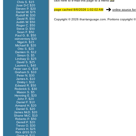
click here to e-mail this page to a friend
Chris S. $15
Jose D-C $20
Steven P. $20
page cached 8/6/2026 1:02:02 AM
online source for
Daniel W. $75
Rudolf M. $30
David R. $50
Copyright © 2026 thai-language.com. Portions copyright © 
Judith W. $50
Roger C. $50
Steve D. $50
Sean F. $50
Paul G. B. $50
xsinventory $20
Nigel A. $15
Michael B. $20
Otto S. $20
Damien G. $12
Simon G. $5
Lindsay D. $25
David S. $25
Laurent L. $40
Peter van G. $10
Graham S. $10
Peter N. $30
James A. $10
Dmitry I. $10
Edward R. $50
Roderick S. $30
Mason S. $5
Henning E. $20
John F. $20
Daniel F. $10
Armand H. $20
Daniel S. $20
James McD. $20
Shane McC. $10
Roberto P. $50
Derrell P. $20
Trevor O. $30
Patrick H. $25
Rick @SS $15
Gene H. $10