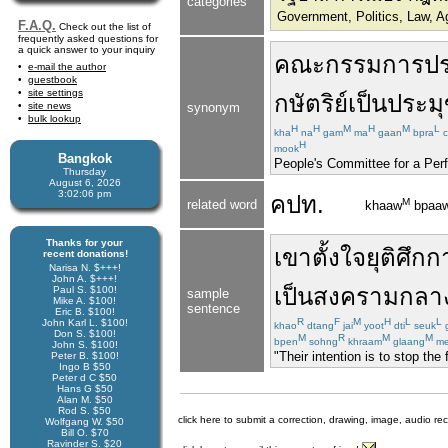
categories
Government, Politics, Law, Age
F.A.Q.
Check out the list of
frequently asked questions for
a quick answer to your inquiry
คณะกรรมการ
ป
e-mail the author
guestbook
site settings
กษัตริย์
เป็น
ประมุ
site news
synonym
bulk lookup
H
H
M
H
M
L
kha
na
gam
ma
gaan
bpra
c
H
mook
Bangkok
People's Committee for a Per
Thursday
August 6, 2026
3:02:06 pm
คปท.
M
related word
khaaw
bpaa
Thanks for your
เขา
ตั้งใจ
ยุติ
ศึก
ก
recent donations!
Narisa N. $+++!
John A. $+++!
เป็น
สงครามกลาง
Paul S. $100!
sample
Mike A. $100!
sentence
Eric B. $100!
R
F
M
H
L
L
John Karl L. $100!
khao
dtang
jai
yoot
dti
seuk
Don S. $100!
M
R
M
M
bpen
sohng
khraam
glaang
me
John S. $100!
"Their intention is to stop th
Peter B. $100!
Ingo B $50
Peter d C $50
Hans G $50
Alan M. $50
Rod S. $50
click here to submit a correction, drawing, image, audio re
Wolfgang W. $50
Bill O. $70
Ravinder S. $20