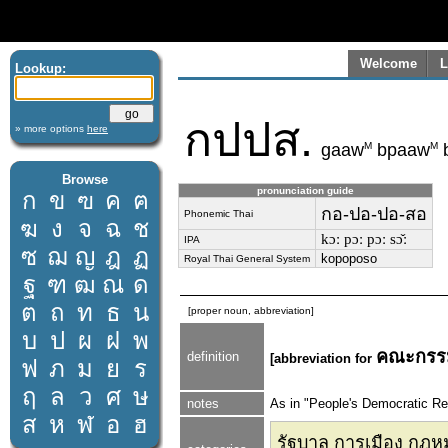
Welcome
L
Lookup:
กปปส.
» more options
here
M
M
gaaw
bpaaw
Browse
pronunciation guide
ก
ข
ฃ
ค
ฅ
กอ-ปอ-ปอ-สอ
Phonemic Thai
ฆ
ง
จ
ฉ
ช
kɔː pɔː pɔː sɔ̌ː
IPA
ซ
ฌ
ญ
ฎ
ฏ
kopoposo
Royal Thai General System
ฐ
ฑ
ฒ
ณ
ด
ต
ถ
ท
ธ
น
[proper noun, abbreviation]
บ
ป
ผ
ฝ
พ
คณะกรร
definition
[abbreviation for
ฟ
ภ
ม
ย
ร
ฤ
ล
ว
ศ
ษ
notes
As in "People's Democratic R
ส
ห
ฬ
อ
ฮ
รัฐบาล การเมือง กฎ