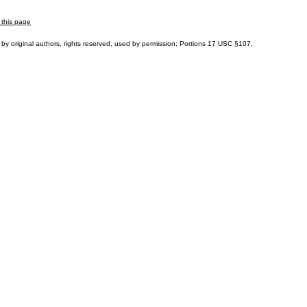
 this page
by original authors, rights reserved, used by permission; Portions
17 USC §107
.