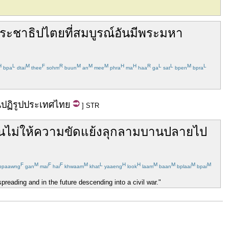
ระชาธิปไตย
ที่
สมบูรณ์
อัน
มี
พระมหา
H
L
M
F
R
M
M
M
H
H
R
L
L
M
L
bpa
dtai
thee
sohm
buun
an
mee
phra
ma
haa
ga
sat
bpen
bpra
น
ปฏิรูป
ประเทศไทย
] STR
น
ไม่ให้
ความขัดแย้ง
ลุกลาม
บานปลาย
ไป
F
M
F
F
M
L
H
H
M
M
M
M
bpaawng
gan
mai
hai
khwaam
khat
yaaeng
look
laam
baan
bplaai
bpai
reading and in the future descending into a civil war."