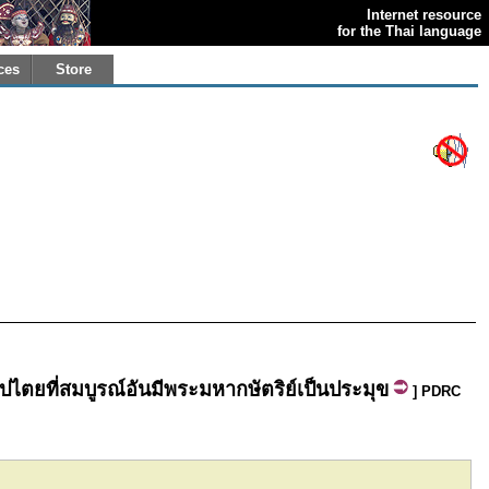
Internet resource
for the Thai language
ces
Store
ิปไตย
ที่
สมบูรณ์
อัน
มี
พระมหากษัตริย์
เป็น
ประมุข
] PDRC