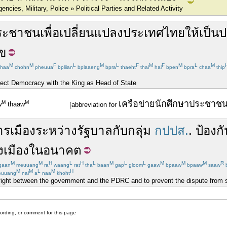
ncies, Military, Police » Political Parties and Related Activity
ระชาชน
เพื่อ
เปลี่ยนแปลง
ประเทศไทย
ให้เป็น
ป
ข
M
M
F
L
M
L
F
M
F
M
L
M
haa
chohn
pheuua
bpliian
bplaaeng
bpra
thaeht
thai
hai
bpen
bpra
chaa
thip
fect Democracy with the King as Head of State
เครือข่าย
นักศึกษา
ประชาช
M
M
w
thaaw
[abbreviation for
าร
เมือง
ระหว่าง
รัฐบาล
กับ
กลุ่ม
กปปส.
.
ป้องกั
เมือง
ในอนาคต
M
M
H
L
H
L
M
L
L
M
M
M
R
gaan
meuuang
ra
waang
rat
tha
baan
gap
gloom
gaaw
bpaaw
bpaaw
saaw
M
M
L
M
H
uuang
nai
a
naa
khoht
e fight between the government and the PDRC and to prevent the dispute from sp
cording, or comment for this page