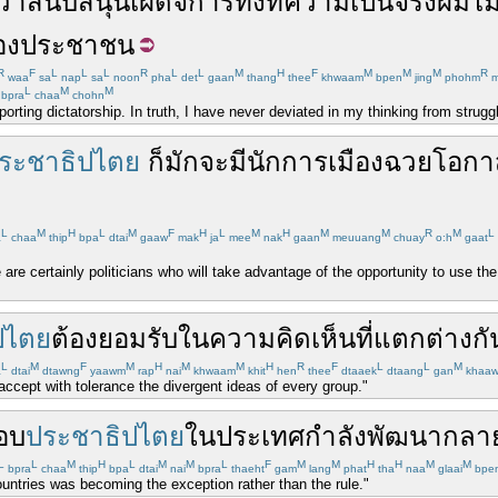
ว่า
สนับสนุน
เผด็จการ
ทั้งที่
ความเป็นจริง
ผม
ไม
อง
ประชาชน
R
F
L
L
L
R
L
L
M
H
F
M
M
M
R
waa
sa
nap
sa
noon
pha
det
gaan
thang
thee
khwaam
bpen
jing
phohm
m
L
M
M
bpra
chaa
chohn
rting dictatorship. In truth, I have never deviated in my thinking from strugg
ระชาธิปไตย
ก็
มัก
จะ
มี
นักการเมือง
ฉวยโอกา
L
M
H
L
M
F
H
L
M
H
M
M
R
M
L
a
chaa
thip
bpa
dtai
gaaw
mak
ja
mee
nak
gaan
meuuang
chuay
o:h
gaat
e are certainly politicians who will take advantage of the opportunity to use the
ปไตย
ต้อง
ยอมรับ
ใน
ความคิดเห็น
ที่
แตกต่าง
กั
L
M
F
M
H
M
M
H
R
F
L
L
M
a
dtai
dtawng
yaawm
rap
nai
khwaam
khit
hen
thee
dtaaek
dtaang
gan
khaa
cept with tolerance the divergent ideas of every group."
อบ
ประชาธิปไตย
ใน
ประเทศกำลังพัฒนา
กลาย
L
L
M
H
L
M
M
L
F
M
M
H
H
M
M
bpra
chaa
thip
bpa
dtai
nai
bpra
thaeht
gam
lang
phat
tha
naa
glaai
bpe
ntries was becoming the exception rather than the rule."