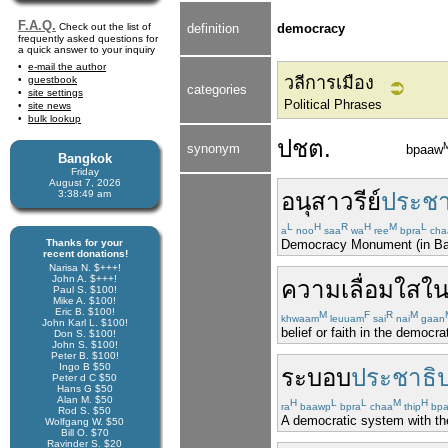
F.A.Q.
Check out the list of
definition
democracy
frequently asked questions for
a quick answer to your inquiry
e-mail the author
วลีการเมือง
guestbook
categories
site settings
Political Phrases
site news
bulk lookup
ปชต.
synonym
bpaaw
Bangkok
Friday
August 7, 2026
3:38:50 am
อนุสาวรีย์
ประชา
L
H
R
H
M
L
a
noo
saa
wa
ree
bpra
cha
Thanks for your
Democracy Monument (in B
recent donations!
Narisa N. $+++!
John A. $+++!
ความเลื่อมใส
ใ
Paul S. $100!
Mike A. $100!
Eric B. $100!
M
F
R
M
khwaam
leuuam
sai
nai
gaan
John Karl L. $100!
belief or faith in the democ
Don S. $100!
John S. $100!
Peter B. $100!
Ingo B $50
ระบอบ
ประชาธิ
Peter d C $50
Hans G $50
Alan M. $50
H
L
L
M
H
ra
baawp
bpra
chaa
thip
bp
Rod S. $50
A democratic system with th
Wolfgang W. $50
Bill O. $70
Ravinder S. $20