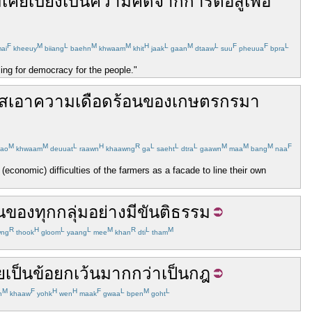
่
เคย
เบี่ยงเบน
ความ
คิด
จาก
การ
ต่อสู้
เพื่อ
F
M
L
M
M
H
L
M
L
F
F
L
ai
kheeuy
biiang
baehn
khwaam
khit
jaak
gaan
dtaaw
suu
pheuua
bpra
ling for democracy for the people."
ส
เอา
ความ
เดือดร้อน
ของ
เกษตรกร
มา
M
M
L
H
R
L
L
L
M
M
M
F
ao
khwaam
deuuat
raawn
khaawng
ga
saeht
dtra
gaawn
maa
bang
naa
 (economic) difficulties of the farmers as a facade to line their own
น
ของ
ทุก
กลุ่ม
อย่าง
มี
ขันติธรรม
R
H
L
L
M
R
L
M
wng
thook
gloom
yaang
mee
khan
dti
tham
เป็น
ข้อยกเว้น
มากกว่า
เป็น
กฎ
M
F
H
H
F
L
M
L
n
khaaw
yohk
wen
maak
gwaa
bpen
goht