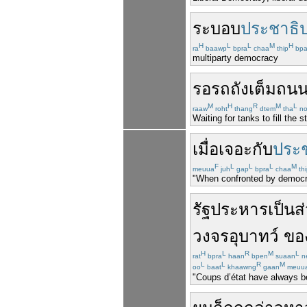
ระบอบ
ประชาธิ
H
L
L
M
H
ra
baawp
bpra
chaa
thip
bp
multiparty democracy
รอ
รถถัง
เต็ม
ถน
M
H
R
M
L
raaw
roht
thang
dtem
tha
no
Waiting for tanks to fill the 
เมื่อ
เจอะ
กับ
ประ
F
L
L
L
M
meuua
juh
gap
bpra
chaa
thi
"When confronted by democra
รัฐประหาร
เป็น
ส
วงจรอุบาทว์
ขอ
H
L
R
M
L
rat
bpra
haan
bpen
suaan
n
L
L
R
M
oo
baat
khaawng
gaan
meuu
"Coups d’état have always bee