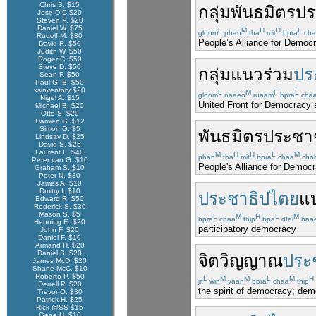
Chris S. $15
กลุ่ม
พันธมิตร
ป
Jose D-C $20
Steven P. $20
Daniel W. $75
L
M
H
H
L
gloom
phan
tha
mit
bpra
cha
Rudolf M. $30
People’s Alliance for Democ
David R. $50
Judith W. $50
Roger C. $50
Steve D. $50
กลุ่ม
แนว
ร่วม
ปร
Sean F. $50
Paul G. B. $50
xsinventory $20
L
M
F
L
gloom
naaeo
ruaam
bpra
cha
Nigel A. $15
United Front for Democracy a
Michael B. $20
Otto S. $20
Damien G. $12
Simon G. $5
พันธมิตร
ประชา
Lindsay D. $25
David S. $25
Laurent L. $40
M
H
H
L
M
phan
tha
mit
bpra
chaa
cho
Peter van G. $10
People's Alliance for Democ
Graham S. $10
Peter N. $30
James A. $10
Dmitry I. $10
ประชาธิปไตย
แ
Edward R. $50
Roderick S. $30
Mason S. $5
L
M
H
L
M
bpra
chaa
thip
bpa
dtai
baa
Henning E. $20
participatory democracy
John F. $20
Daniel F. $10
Armand H. $20
Daniel S. $20
จิตวิญญาณ
ประ
James McD. $20
Shane McC. $10
Roberto P. $50
L
M
M
L
M
H
jit
win
yaan
bpra
chaa
thip
Derrell P. $20
the spirit of democracy; demo
Trevor O. $30
Patrick H. $25
Rick @SS $15
Gene H. $10