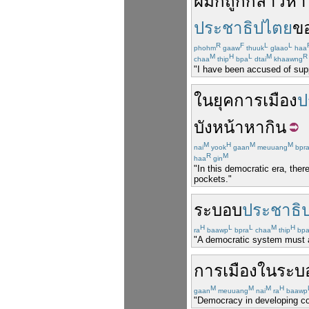
ผม
ก็
ถูก
กล่าวหา
ประชาธิปไตย
ข
R
F
L
L
phohm
gaaw
thuuk
glaao
haa
M
H
L
M
R
chaa
thip
bpa
dtai
khaawng
"I have been accused of suppo
ใน
ยุค
การเมือง
ป
บังหน้า
หากิน
M
H
M
M
nai
yook
gaan
meuuang
bpr
R
M
haa
gin
"In this democratic era, ther
pockets."
ระบอบ
ประชาธิ
H
L
L
M
H
ra
baawp
bpra
chaa
thip
bp
"A democratic system must ac
การเมือง
ใน
ระบ
M
M
M
H
gaan
meuuang
nai
ra
baawp
"Democracy in developing cou