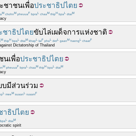
ระชาชน
เพื่อ
ประชาธิปไตย
M
M
F
L
M
H
L
M
a
chohn
pheuua
bpra
chaa
thip
bpa
dtai
racy
ะชาธิปไตย
ขับ
ไล่
เผด็จการ
แห่ง
ชาติ
M
H
L
M
L
F
L
L
M
L
F
a
thip
bpa
dtai
khap
lai
pha
det
gaan
haeng
chaat
gainst Dictatorship of Thailand
ชน
เพื่อ
ประชาธิปไตย
M
F
L
M
H
L
M
hn
pheuua
bpra
chaa
thip
bpa
dtai
racy
บบ
มีส่วนร่วม
L
M
L
F
ep
mee
suaan
ruaam
ชาธิปไตย
L
M
bpa
dtai
cratic spirit