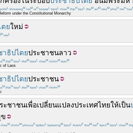
กครอง
ใน
ระบอบ
ประชาธิปไตย
อัน
มี
พระมหาก
L
M
M
H
L
L
M
H
L
M
M
M
H
H
pohk
khraawng
nai
ra
baawp
bpra
chaa
thip
bpa
dtai
an
mee
phra
ma
haa
Reform under the Constitutional Monarchy
ไตย
ใหม่
M
L
i
mai
ชาธิปไตย
ประชาชน
ลาว
M
H
L
M
L
M
M
M
aa
thip
bpa
dtai
bpra
chaa
chohn
laao
c of Laos
ชาธิปไตย
ประชาชน
M
H
L
M
L
M
M
aa
thip
bpa
dtai
bpra
chaa
chohn
c
ระชาชน
เพื่อ
เปลี่ยนแปลง
ประเทศไทย
ให้เป็น
ุข
M
M
F
L
M
L
F
M
F
M
L
M
chaa
chohn
pheuua
bpliian
bplaaeng
bpra
thaeht
thai
hai
bpen
bpra
chaa
thi