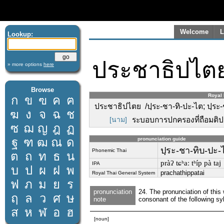
Welcome
L
Lookup:
ประชาธิปไต
» more options
here
Browse
Royal 
ก
ข
ฃ
ค
ฅ
ประชาธิปไตย /ปฺระ-ชา-ทิ-ปะ-ไต; ปฺระ-
ฆ
ง
จ
ฉ
ช
[นาม]
ระบอบการปกครองที่ถือมติ
ซ
ฌ
ญ
ฎ
ฏ
ฐ
ฑ
ฒ
ณ
ด
pronunciation guide
ปฺระ-ชา-ทิบ-ปะ-
Phonemic Thai
ต
ถ
ท
ธ
น
pràʔ tɕʰaː tʰíp pà taj
IPA
บ
ป
ผ
ฝ
พ
prachathippatai
Royal Thai General System
ฟ
ภ
ม
ย
ร
pronunciation
24. The pronunciation of this 
ฤ
ล
ว
ศ
ษ
note
consonant of the following syl
ส
ห
ฬ
อ
ฮ
[noun]