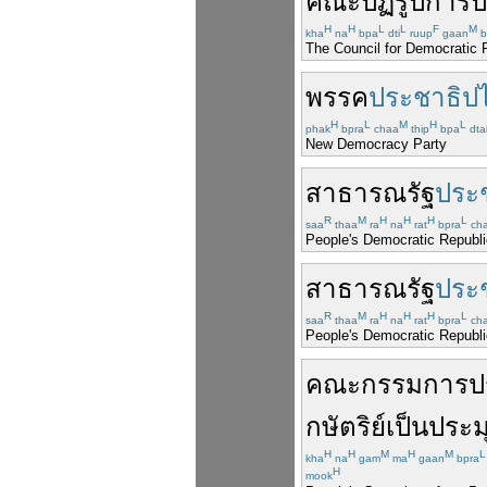
คณะ
ปฏิรูป
การป
H
H
L
L
F
M
kha
na
bpa
dti
ruup
gaan
b
The Council for Democratic 
พรรค
ประชาธิป
H
L
M
H
L
phak
bpra
chaa
thip
bpa
dta
New Democracy Party
สาธารณรัฐ
ประ
R
M
H
H
H
L
saa
thaa
ra
na
rat
bpra
ch
People's Democratic Republi
สาธารณรัฐ
ประ
R
M
H
H
H
L
saa
thaa
ra
na
rat
bpra
ch
People's Democratic Republi
คณะกรรมการ
ป
กษัตริย์
เป็น
ประม
H
H
M
H
M
L
kha
na
gam
ma
gaan
bpra
H
mook