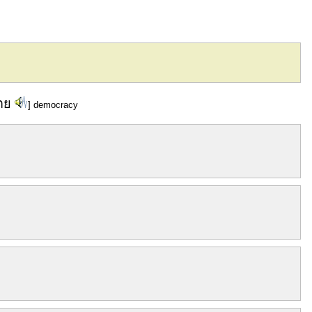
ตย
] democracy