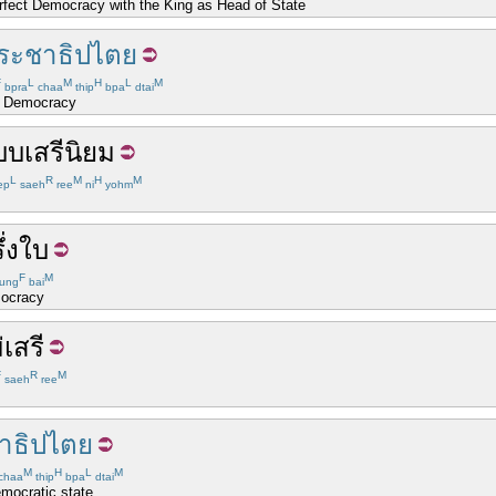
rfect Democracy with the King as Head of State
ระชาธิปไตย
F
L
M
H
L
M
bpra
chaa
thip
bpa
dtai
f Democracy
บบ
เสรีนิยม
L
R
M
H
M
ep
saeh
ree
ni
yohm
ึ่ง
ใบ
F
M
ung
bai
mocracy
่
เสรี
F
R
M
saeh
ree
าธิปไตย
M
H
L
M
chaa
thip
bpa
dtai
emocratic state