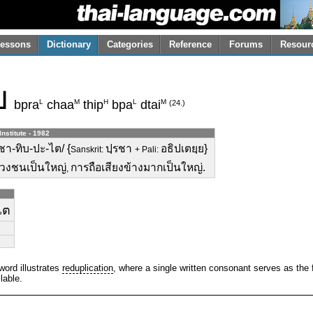
essons
Dictionary
Categories
Reference
Forums
Resour
ย
L
M
H
L
M
bpra
chaa
thip
bpa
dtai
(24.)
Institute - 1982
ชา-ทิบ-ปะ-ไต/ {
ปฺรชา
อธิปเตยฺย}
Sanskrit:
+ Pali:
ปวงชนเป็นใหญ่
การถือเสียงข้างมากเป็นใหญ่.
,
ไต
word illustrates
reduplication
, where a single written consonant serves as the f
lable.