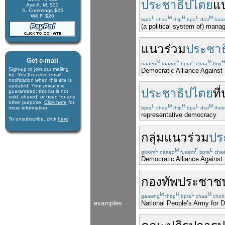
ประชาธิปไตย
แ
Aye A. M. $33
S. Cummings $25
Will F. $20
L
M
H
L
M
bpra
chaa
thip
bpa
dtai
baa
(a political system of) man
แนวร่วม
ประชาธ
Get e-mail
M
F
L
M
H
naaeo
ruaam
bpra
chaa
thip
Sign-up to join our mail­ing
Democratic Alliance Against
list. You'll receive e­mail
notification when this site is
updated. Your privacy is
ประชาธิปไตย
ที่
guaran­teed; this list is not
sold, shared, or used for any
other purpose.
Click here
for
L
M
H
L
M
more infor­mation.
bpra
chaa
thip
bpa
dtai
thee
representative democracy
To unsubscribe, click
here
.
กลุ่ม
แนว
ร่วม
ปร
L
M
F
L
gloom
naaeo
ruaam
bpra
cha
Democratic Alliance Against
กองทัพ
ประชาช
M
H
L
M
gaawng
thap
bpra
chaa
choh
examples
National People’s Army for 