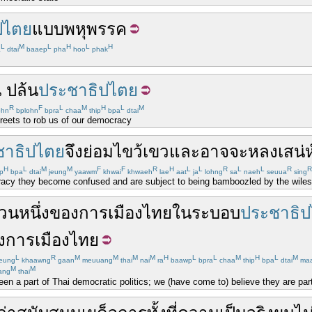
ปไตย
แบบ
พหุ
พรรค
L
M
L
H
L
H
a
dtai
baaep
pha
hoo
phak
น
ปล้น
ประชาธิปไตย
R
F
L
M
H
L
M
hn
bplohn
bpra
chaa
thip
bpa
dtai
streets to rob us of our democracy
ชาธิปไตย
จึง
ย่อม
ไขว้เขว
และ
อาจ
จะ
หลง
เสน่ห
H
L
M
M
F
F
R
H
L
L
R
L
L
R
R
p
bpa
dtai
jeung
yaawm
khwai
khwaeh
lae
aat
ja
lohng
sa
naeh
seuua
sing
cy they become confused and are subject to being bamboozled by the wiles o
่วนหนึ่ง
ของ
การเมือง
ไทย
ใน
ระบอบ
ประชาธิ
ง
การเมือง
ไทย
L
R
M
M
M
M
H
L
L
M
H
L
M
eung
khaawng
gaan
meuuang
thai
nai
ra
baawp
bpra
chaa
thip
bpa
dtai
ma
M
M
ang
thai
n a part of Thai democratic politics; we (have come to) believe they are part o