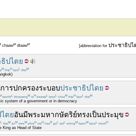
ประชาธิปไ
M
M
M
chaaw
dtaaw
[abbreviation for
ธิปไตย
M
H
L
M
a
thip
bpa
dtai
angkok)
น
การปกครอง
ระบอบ
ประชาธิปไตย
M
L
M
H
L
L
M
H
L
M
bpohk
khraawng
ra
baawp
bpra
chaa
thip
bpa
dtai
ratic system of a government or in democracy
ปไตย
อัน
มี
พระมหากษัตริย์
ทรง
เป็น
ประมุข
L
M
M
M
H
H
R
L
L
M
M
L
H
a
dtai
an
mee
phra
ma
haa
ga
sat
sohng
bpen
bpra
mook
e King as Head of State