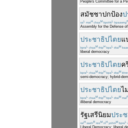
People's Committee for a Pe
สมัชชา
ปกป้อง
ป
L
H
M
L
sa
mat
chaa
bpohk
bpaawng
Assembly for the Defense o
ประชาธิปไตย
แ
L
M
H
L
M
bpra
chaa
thip
bpa
dtai
baa
liberal democracy
ประชาธิปไตย
คร
L
M
H
L
M
bpra
chaa
thip
bpa
dtai
khre
semi-democracy; hybrid-de
ประชาธิปไตย
ไม
L
M
H
L
M
bpra
chaa
thip
bpa
dtai
mai
illiberal democracy
รัฐ
เสรีนิยม
ประช
H
R
M
H
M
L
rat
saeh
ree
ni
yohm
bpra
Liberal Democracy; liberal d