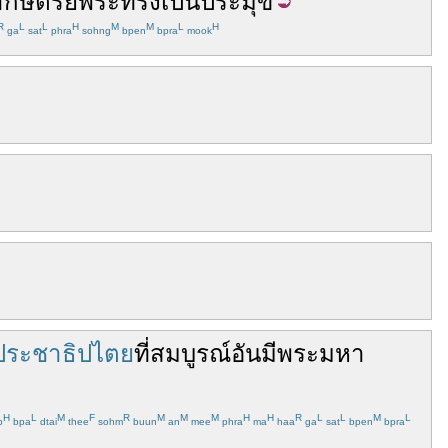
ษัตริย์
พระทรง
เป็น
ประมุข
R
L
L
H
M
M
L
H
ga
sat
phra
sohng
bpen
bpra
mook
ประชาธิปไตย
ที่
สมบูรณ์
อัน
มี
พระมหา
H
L
M
F
R
M
M
M
H
H
R
L
L
M
L
p
bpa
dtai
thee
sohm
buun
an
mee
phra
ma
haa
ga
sat
bpen
bpra