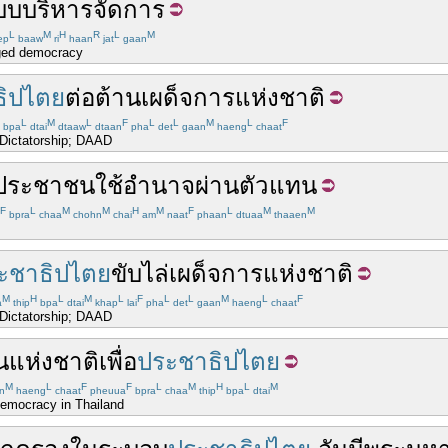
บบ
บริหาร
จัดการ
L
M
H
R
L
M
ep
baaw
ri
haan
jat
gaan
aged democracy
ิปไตย
ต่อต้าน
เผด็จการ
แห่ง
ชาติ
L
M
L
F
L
L
M
L
F
bpa
dtai
dtaaw
dtaan
pha
det
gaan
haeng
chaat
 Dictatorship; DAAD
ประชาชน
ใช้
อำนาจ
ผ่าน
ตัวแทน
F
L
M
M
H
M
F
L
M
M
bpra
chaa
chohn
chai
am
naat
phaan
dtuaa
thaaen
ะชาธิปไตย
ขับ
ไล่
เผด็จการ
แห่ง
ชาติ
M
H
L
M
L
F
L
L
M
L
F
a
thip
bpa
dtai
khap
lai
pha
det
gaan
haeng
chaat
 Dictatorship; DAAD
น
แห่งชาติ
เพื่อ
ประชาธิปไตย
M
L
F
F
L
M
H
L
M
n
haeng
chaat
pheuua
bpra
chaa
thip
bpa
dtai
Democracy in Thailand