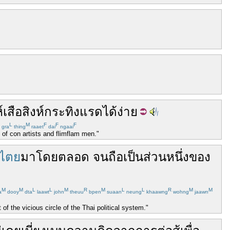
์
เสือสิงห์กระทิงแรด
ได้
ง่าย
L
M
F
F
F
gra
thing
raaet
dai
ngaai
f con artists and flimflam men."
ปไตย
มา
โดยตลอด
จน
ถือ
เป็น
ส่วนหนึ่ง
ของ
M
M
L
L
M
R
M
L
L
R
M
M
a
dooy
dta
laawt
john
theuu
bpen
suaan
neung
khaawng
wohng
jaawn
f the vicious circle of the Thai political system."