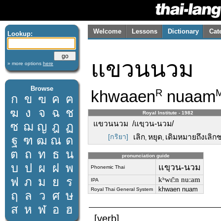
Welcome
Lessons
Dictionary
Cat
Lookup:
แขวนนวม
» more options
here
Browse
khwaaen
nuaam
R
ก
ข
ฃ
ค
ฅ
ฆ
ง
จ
ฉ
ช
Royal Institute - 1982
แขวนนวม /แขฺวน-นวม/
ซ
ฌ
ญ
ฎ
ฏ
[กริยา]
เลิก
หยุด
เดิมหมายถึงเลิก
ฐ
ฑ
ฒ
ณ
ด
,
,
ต
ถ
ท
ธ
น
pronunciation guide
บ
ป
ผ
ฝ
พ
แขฺวน-นวม
Phonemic Thai
ฟ
ภ
ม
ย
ร
kʰwɛ̌ːn nuːam
IPA
khwaen nuam
Royal Thai General System
ฤ
ล
ว
ศ
ษ
ส
ห
ฬ
อ
ฮ
[verb]