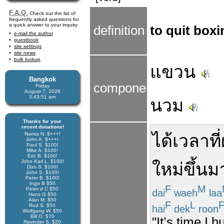
F.A.Q.
Check out the list of
frequently asked questions for
a quick answer to your inquiry
definition
to quit boxi
e-mail the author
guestbook
site settings
site news
bulk lookup
แขวน
Bangkok
components
Friday
August 7, 2026
3:43:51 am
นวม
Thanks for your
recent donations!
Narisa N. $+++!
ได้
เวลา
ที่
John A. $+++!
Paul S. $100!
Mike A. $100!
Eric B. $100!
John Karl L. $100!
ใหม่
ขึ้นม
Don S. $100!
John S. $100!
Peter B. $100!
Ingo B $50
F
M
Peter d C $50
dai
waeh
laa
Hans G $50
Alan M. $50
F
L
Rod S. $50
hai
dek
roon
Wolfgang W. $50
Bill O. $70
"It’s time I 
Ravinder S. $20