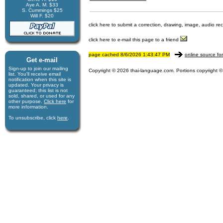
Aye A. M. $33
S. Cummings $25
Will F. $20
click here to submit a correction, drawing, image, audio re
click here to e-mail this page to a friend
page cached 8/6/2026 1:43:47 PM
online source fo
Get e-mail
Sign-up to join our mail­ing
Copyright © 2026 thai-language.com. Portions copyright © 
list. You'll receive e­mail
notification when this site is
updated. Your privacy is
guaran­teed; this list is not
sold, shared, or used for any
other purpose.
Click here
for
more infor­mation.
To unsubscribe, click
here
.