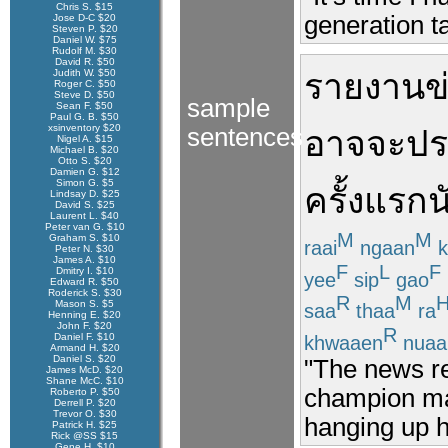
Chris S. $15
generation t
Jose D-C $20
Steven P. $20
Daniel W. $75
Rudolf M. $30
David R. $50
Judith W. $50
รายงานข
Roger C. $50
Steve D. $50
sample
Sean F. $50
Paul G. B. $50
xsinventory $20
sentences
อาจ
จะ
ปร
Nigel A. $15
Michael B. $20
Otto S. $20
Damien G. $12
Simon G. $5
ครั้งแรก
น
Lindsay D. $25
David S. $25
Laurent L. $40
Peter van G. $10
M
M
Graham S. $10
raai
ngaan
k
Peter N. $30
James A. $10
F
L
F
Dmitry I. $10
yee
sip
gao
Edward R. $50
Roderick S. $30
R
M
Mason S. $5
saa
thaa
ra
Henning E. $20
John F. $20
R
Daniel F. $10
khwaaen
nua
Armand H. $20
Daniel S. $20
"The news re
James McD. $20
Shane McC. $10
champion may
Roberto P. $50
Derrell P. $20
Trevor O. $30
hanging up h
Patrick H. $25
Rick @SS $15
Gene H. $10