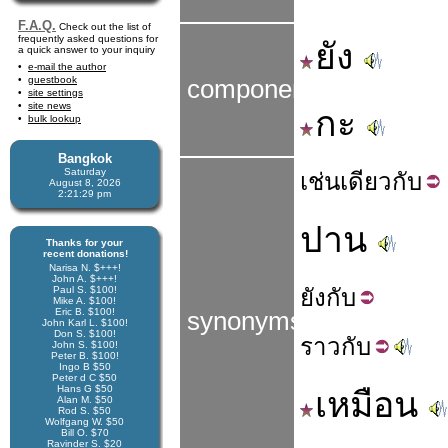
F.A.Q.
Check out the list of
frequently asked questions for
ยัง
a quick answer to your inquiry
e-mail the author
guestbook
components
site settings
site news
กะ
bulk lookup
Bangkok
Saturday
เช่น
เดียว
กับ
August 8, 2026
2:21:30 pm
ปาน
Thanks for your
recent donations!
Narisa N. $+++!
John A. $+++!
Paul S. $100!
ยัง
กับ
Mike A. $100!
Eric B. $100!
synonyms
John Karl L. $100!
Don S. $100!
ราว
กับ
John S. $100!
Peter B. $100!
Ingo B $50
Peter d C $50
Hans G $50
เหมือน
Alan M. $50
Rod S. $50
Wolfgang W. $50
Bill O. $70
Ravinder S. $20