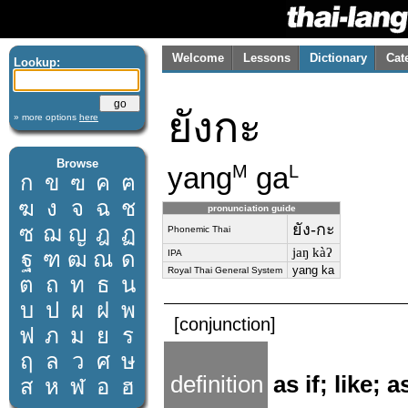
Welcome
Lessons
Dictionary
Cat
Lookup:
ยังกะ
» more options
here
Browse
yang
ga
M
L
ก
ข
ฃ
ค
ฅ
ฆ
ง
จ
ฉ
ช
pronunciation guide
ยัง-กะ
ซ
ฌ
ญ
ฎ
ฏ
Phonemic Thai
jaŋ kàʔ
ฐ
ฑ
ฒ
ณ
ด
IPA
yang ka
Royal Thai General System
ต
ถ
ท
ธ
น
บ
ป
ผ
ฝ
พ
[conjunction]
ฟ
ภ
ม
ย
ร
ฤ
ล
ว
ศ
ษ
definition
as if; like; 
ส
ห
ฬ
อ
ฮ