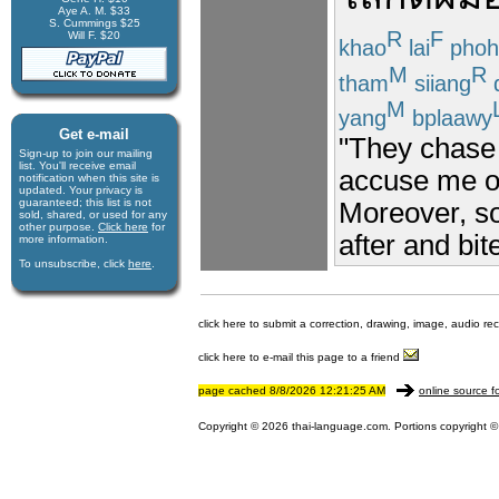
Aye A. M. $33
S. Cummings $25
R
F
Will F. $20
khao
lai
pho
M
R
tham
siiang
M
yang
bplaawy
Get e-mail
"They chase 
Sign-up to join our mail­ing
list. You'll receive e­mail
accuse me o
notification when this site is
updated. Your privacy is
guaran­teed; this list is not
Moreover, s
sold, shared, or used for any
other purpose.
Click here
for
after and bit
more infor­mation.
To unsubscribe, click
here
.
click here to submit a correction, drawing, image, audio re
click here to e-mail this page to a friend
page cached 8/8/2026 12:21:25 AM
online source f
Copyright © 2026 thai-language.com. Portions copyright © 