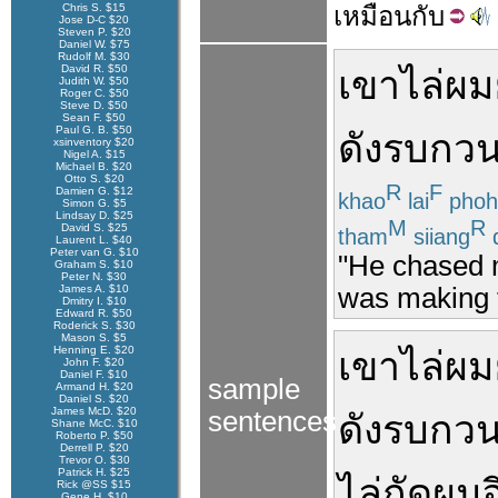
Chris S. $15
เหมือน
กับ
Jose D-C $20
Steven P. $20
Daniel W. $75
Rudolf M. $30
David R. $50
เขา
ไล่
ผม
Judith W. $50
Roger C. $50
Steve D. $50
Sean F. $50
Paul G. B. $50
ดัง
รบกว
xsinventory $20
Nigel A. $15
Michael B. $20
Otto S. $20
R
F
Damien G. $12
khao
lai
pho
Simon G. $5
Lindsay D. $25
M
R
David S. $25
tham
siiang
Laurent L. $40
Peter van G. $10
"He chased m
Graham S. $10
Peter N. $30
James A. $10
was making 
Dmitry I. $10
Edward R. $50
Roderick S. $30
Mason S. $5
Henning E. $20
เขา
ไล่
ผม
John F. $20
Daniel F. $10
sample
Armand H. $20
Daniel S. $20
James McD. $20
sentences
ดัง
รบกว
Shane McC. $10
Roberto P. $50
Derrell P. $20
Trevor O. $30
Patrick H. $25
ไล่
กัด
ผม
อ
Rick @SS $15
Gene H. $10