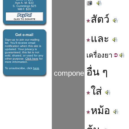
Aye A. M. $33
S. Cummings $25
Will F. $20
สัตว์
Get e-mail
และ
Sign-up to join our mail­ing
list. You'll receive e­mail
notification when this site is
updated. Your privacy is
guaran­teed; this list is not
เครื่อง
ยา
sold, shared, or used for any
other purpose.
Click here
for
more infor­mation.
อื่น ๆ
To unsubscribe, click
here
.
components
ใส่
หม้อ