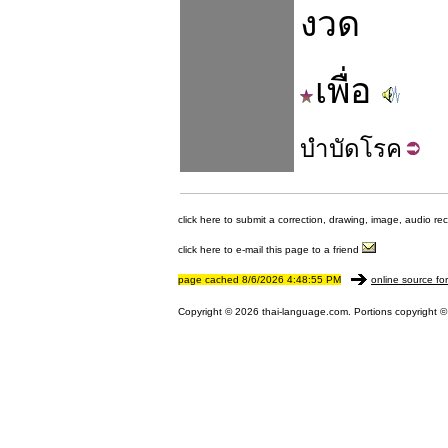
งวด
เพื่อ
บำบัด
โรค
click here to submit a correction, drawing, image, audio re
click here to e-mail this page to a friend
page cached 8/6/2026 4:48:55 PM
online source fo
Copyright © 2026 thai-language.com. Portions copyright © 