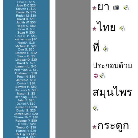
Chris S. $15
ยา
Jose D-C $20
Steven P. $20
Daniel W. $75
Rudolf M. $30
David R. $50
Judith W. $50
ไทย
Roger C. $50
Steve D. $50
Sean F. $50
Paul G. B. $50
xsinventory $20
Nigel A. $15
ที่
Michael B. $20
Otto S. $20
Damien G. $12
Simon G. $5
Lindsay D. $25
David S. $25
ประกอบ
ด้วย
Laurent L. $40
Peter van G. $10
Graham S. $10
Peter N. $30
James A. $10
Dmitry I. $10
Edward R. $50
สมุนไพร
Roderick S. $30
Mason S. $5
Henning E. $20
John F. $20
Daniel F. $10
Armand H. $20
Daniel S. $20
James McD. $20
Shane McC. $10
Roberto P. $50
กระดูก
Derrell P. $20
Trevor O. $30
Patrick H. $25
Rick @SS $15
Gene H. $10