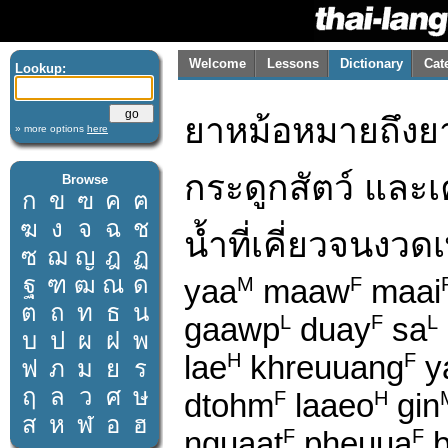
Welcome
Lessons
Dictionary
Cat
Lookup:
ยาหม้อหมายถึงย
» more options
here
กระดูกสัตว์ และเค
Browse
ก
ข
ฃ
ค
ฅ
ฆ
ง
จ
ฉ
ช
น้ำที่เคี่ยวจนงวด
ซ
ฌ
ญ
ฎ
ฏ
ฐ
ฑ
ฒ
ณ
ด
yaa
maaw
maai
M
F
ต
ถ
ท
ธ
น
gaawp
duay
sa
L
F
L
บ
ป
ผ
ฝ
พ
lae
khreuuang
y
H
F
ฟ
ภ
ม
ย
ร
ฤ
ล
ว
ศ
ษ
dtohm
laaeo
gin
F
H
ส
ห
ฬ
อ
ฮ
nguaat
pheuua
b
F
F