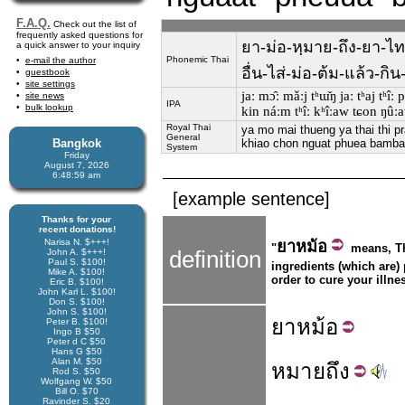
F.A.Q.
Check out the list of
frequently asked questions for
ยา-ม่อ-หฺมาย-ถึง-ยา-ไท-ท
a quick answer to your inquiry
Phonemic Thai
e-mail the author
อื่น-ไส่-ม่อ-ต้ม-แล้ว-กิ
guestbook
site settings
jaː mɔ̂ː mǎːj tʰɯ̌ŋ jaː tʰaj tʰîː
site news
IPA
bulk lookup
kin náːm tʰîː kʰîːaw tɕon ŋûː
Royal Thai
ya mo mai thueng ya thai thi p
General
Bangkok
khiao chon nguat phuea bamba
System
Friday
August 7, 2026
6:49:00 am
[example sentence]
Thanks for your
recent donations!
Narisa N. $+++!
ยา
หม้อ
"
means, Th
John A. $+++!
definition
Paul S. $100!
ingredients (which are) 
Mike A. $100!
order to cure your illne
Eric B. $100!
John Karl L. $100!
Don S. $100!
John S. $100!
ยา
หม้อ
Peter B. $100!
Ingo B $50
Peter d C $50
Hans G $50
Alan M. $50
หมาย
ถึง
Rod S. $50
Wolfgang W. $50
Bill O. $70
Ravinder S. $20