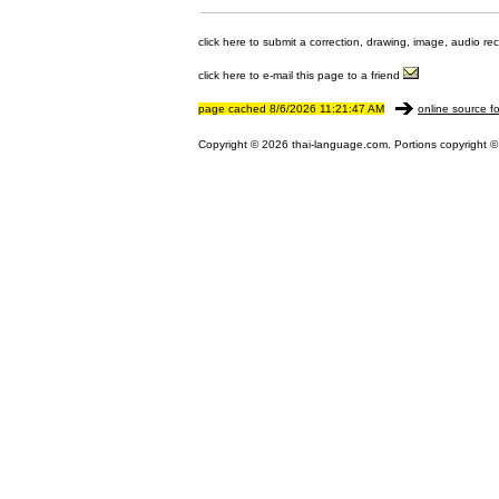
click here to submit a correction, drawing, image, audio re
click here to e-mail this page to a friend
page cached 8/6/2026 11:21:47 AM
online source fo
Copyright © 2026 thai-language.com. Portions copyright © 