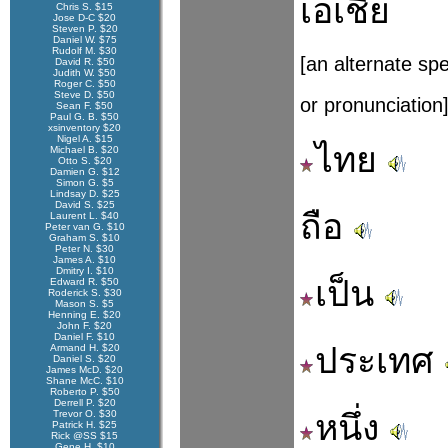
เอเชีย
Chris S. $15
Jose D-C $20
Steven P. $20
Daniel W. $75
Rudolf M. $30
[an alternate spe
David R. $50
Judith W. $50
Roger C. $50
Steve D. $50
or pronunciation
Sean F. $50
Paul G. B. $50
xsinventory $20
Nigel A. $15
ไทย
Michael B. $20
Otto S. $20
Damien G. $12
Simon G. $5
Lindsay D. $25
David S. $25
ถือ
Laurent L. $40
Peter van G. $10
Graham S. $10
Peter N. $30
James A. $10
Dmitry I. $10
เป็น
Edward R. $50
Roderick S. $30
Mason S. $5
Henning E. $20
John F. $20
Daniel F. $10
ประเทศ
Armand H. $20
Daniel S. $20
James McD. $20
Shane McC. $10
Roberto P. $50
Derrell P. $20
Trevor O. $30
หนึ่ง
Patrick H. $25
Rick @SS $15
Gene H. $10