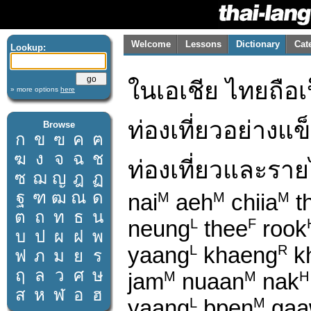
Welcome
Lessons
Dictionary
Cat
Lookup:
ในเอเชีย ไทยถือเ
» more options
here
ท่องเที่ยวอย่าง
Browse
ก
ข
ฃ
ค
ฅ
ฆ
ง
จ
ฉ
ช
ท่องเที่ยวและราย
ซ
ฌ
ญ
ฎ
ฏ
ฐ
ฑ
ฒ
ณ
ด
nai
aeh
chiia
th
M
M
M
ต
ถ
ท
ธ
น
neung
thee
rook
L
F
บ
ป
ผ
ฝ
พ
yaang
khaeng
k
L
R
ฟ
ภ
ม
ย
ร
ฤ
ล
ว
ศ
ษ
jam
nuaan
nak
M
M
H
ส
ห
ฬ
อ
ฮ
yaang
bpen
gaa
L
M