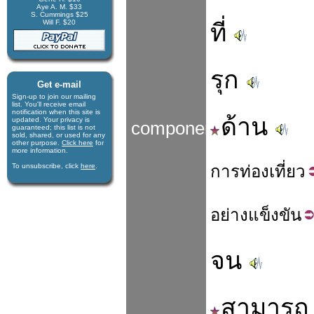
Aye A. M. $33
S. Cummings $25
Will F. $20
ที่
รุก
Get e-mail
Sign-up to join our mail­ing
list. You'll receive e­mail
notification when this site is
ด้าน
updated. Your privacy is
components
guaran­teed; this list is not
sold, shared, or used for any
other purpose.
Click here
for
more infor­mation.
To unsubscribe, click
here
.
การ
ท่อง
เที่ยว
อย่าง
แข็งขัน
จน
สามารถ