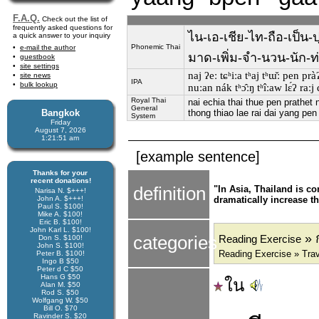
F.A.Q.
Check out the list of
frequently asked questions for
ไน-เอ-เชีย-ไท-ถือ-เป็น-ป
a quick answer to your inquiry
Phonemic Thai
e-mail the author
มาด-เพิ่ม-จำ-นวน-นัก-ท่
guestbook
site settings
naj ʔeː tɕʰiːa tʰaj tʰɯ̌ː pen pràʔ
site news
IPA
bulk lookup
nuːan nák tʰɔ̂ːŋ tʰîːaw lɛ́ʔ raː
Royal Thai
nai echia thai thue pen prathe
General
Bangkok
thong thiao lae rai dai yang pe
System
Friday
August 7, 2026
1:21:52 am
[example sentence]
Thanks for your
recent donations!
definition
"In Asia, Thailand is co
Narisa N. $+++!
John A. $+++!
dramatically increase t
Paul S. $100!
Mike A. $100!
Eric B. $100!
John Karl L. $100!
» ก
categories
Reading Exercise
Don S. $100!
John S. $100!
Reading Exercise » Trav
Peter B. $100!
Ingo B $50
Peter d C $50
Hans G $50
ใน
Alan M. $50
Rod S. $50
Wolfgang W. $50
Bill O. $70
Ravinder S. $20