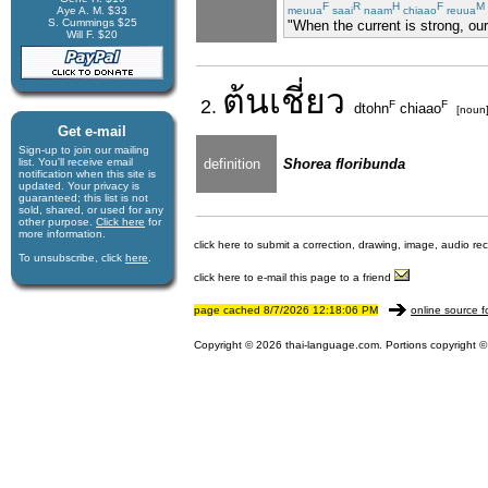
F
R
H
F
M
Aye A. M. $33
meuua
saai
naam
chiaao
reuua
S. Cummings $25
"When the current is strong, our
Will F. $20
ต้น
เชี่ยว
2.
F
F
dtohn
chiaao
[noun
Get e-mail
Sign-up to join our mail­ing
list. You'll receive e­mail
definition
Shorea floribunda
notification when this site is
updated. Your privacy is
guaran­teed; this list is not
sold, shared, or used for any
other purpose.
Click here
for
more infor­mation.
click here to submit a correction, drawing, image, audio re
To unsubscribe, click
here
.
click here to e-mail this page to a friend
page cached 8/7/2026 12:18:06 PM
online source f
Copyright © 2026 thai-language.com. Portions copyright © 