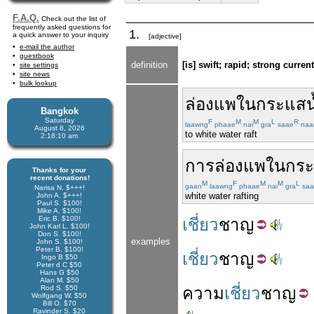
F.A.Q.
Check out the list of
frequently asked questions for
1.
a quick answer to your inquiry
[adjective]
e-mail the author
guestbook
definition
[is] swift; rapid; strong current
site settings
site news
bulk lookup
ล่อง
แพ
ใน
กระแสน
Bangkok
Saturday
F
M
M
L
R
laawng
phaae
nai
gra
saae
naa
August 8, 2026
to white water raft
2:18:10 am
การ
ล่อง
แพ
ใน
กระ
Thanks for your
recent donations!
M
F
M
M
L
gaan
laawng
phaae
nai
gra
saa
Narisa N. $+++!
white water rafting
John A. $+++!
Paul S. $100!
Mike A. $100!
Eric B. $100!
เชี่ยว
ชาญ
John Karl L. $100!
Don S. $100!
examples
John S. $100!
Peter B. $100!
เชี่ยว
ชาญ
Ingo B $50
Peter d C $50
Hans G $50
Alan M. $50
Rod S. $50
ความ
เชี่ยว
ชาญ
Wolfgang W. $50
Bill O. $70
Ravinder S. $20