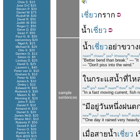
Chris S. $15
Jose D-C $20
Steven P. $20
Daniel W. $75
เชี่ยว
กราก
Rudolf M. $30
David R. $50
Judith W. $50
Roger C. $50
น้ำ
เชี่ยว
Steve D. $50
Sean F. $50
Paul G. B. $50
xsinventory $20
Nigel A. $15
น้ำ
เชี่ยว
อย่า
ขวาง
Michael B. $20
Otto S. $20
Damien G. $12
H
F
L
R
naam
chiaao
yaa
khwaang
reuua
Simon G. $5
"Better bend than break." — "It i
Lindsay D. $25
David S. $25
— "Don't piss into the wind."
Laurent L. $40
Peter van G. $10
Graham S. $10
ใน
กระแสน้ำ
ที่
ไห
Peter N. $30
James A. $10
Dmitry I. $10
M
L
R
H
F
R
Edward R. $50
nai
gra
saae
naam
thee
lai
chi
Roderick S. $30
"In a fast moving current, fish n
sample
Mason S. $5
sentences
Henning E. $20
John F. $20
"
มีอยู่
วันหนึ่ง
ฝนต
Daniel F. $10
Armand H. $20
Daniel S. $20
M
L
M
L
R
James McD. $20
mee
yuu
wan
neung
fohn
dtohk
Shane McC. $10
"“One day it rained very heavily;
Roberto P. $50
Derrell P. $20
Trevor O. $30
เมื่อ
สายน้ำ
เชี่ยว
เ
Patrick H. $25
Rick @SS $15
Gene H. $10