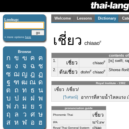
Welcome
Lessons
Dictionary
Cat
Lookup:
เชี่ยว
» more options
here
F
chiaao
Browse
contents of
ก
ข
ฃ
ค
ฅ
1.
[is] swift; r
เชี่ยว
F
chiaao
ฆ
ง
จ
ฉ
ช
2.
Shorea flor
ต้นเชี่ยว
F
F
ซ
ฌ
ญ
ฎ
ฏ
dtohn
chiaao
ฐ
ฑ
ฒ
ณ
ด
Royal Institute - 1982
ต
ถ
ท
ธ
น
เชี่ยว /เชี่ยว/
บ
ป
ผ
ฝ
พ
[วิเศษณ์]
อาการที่สายน้ำไหลแรง เรี
ฟ
ภ
ม
ย
ร
pronunciation guide
ฤ
ล
ว
ศ
ษ
เชี่ยว
Phonemic Thai
ส
ห
ฬ
อ
ฮ
tɕʰîːaw
IPA
chiao
Royal Thai General System