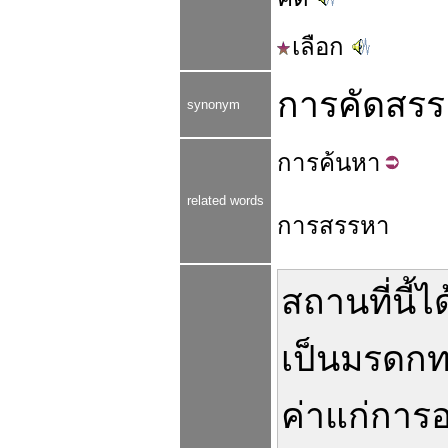
เลือก
การคัดสรร
synonym
การ
ค้น
หา
related words
การสรรหา
สถานที่
นี้
ได
เป็น
มรดกท
ค่าแก่
การอน