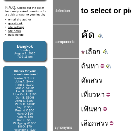
F.A.Q.
Check out the list of
to select or p
definition
frequently asked questions for
a quick answer to your inquiry
e-mail the author
guestbook
site settings
คัด
site news
bulk lookup
components
Bangkok
เลือก
Sunday
August 9, 2026
7:02:11 pm
ค้น
หา
Thanks for your
recent donations!
คัดสรร
Narisa N. $+++!
John A. $+++!
Paul S. $100!
Mike A. $100!
Eric B. $100!
เที่ยว
หา
John Karl L. $100!
Don S. $100!
John S. $100!
Peter B. $100!
เฟ้น
หา
Ingo B $50
Peter d C $50
Hans G $50
Alan M. $50
Rod S. $50
เลือก
สรร
Wolfgang W. $50
Bill O. $70
synonyms
Ravinder S. $20