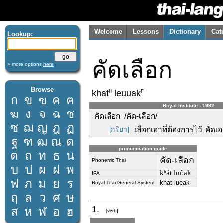
Welcome
Lessons
Dictionary
Cat
Lookup:
คัดเลือก
» more options
here
Browse
H
F
khat
leuuak
ก
ข
ฃ
ค
ฅ
Royal Institute - 1982
ฆ
ง
จ
ฉ
ช
คัดเลือก /คัด-เลือก/
ซ
ฌ
ญ
ฎ
ฏ
[กริยา]
เลือกเอาที่ต้องการไว้
คัดเอ
,
ฐ
ฑ
ฒ
ณ
ด
pronunciation guide
ต
ถ
ท
ธ
น
คัด-เลือก
Phonemic Thai
บ
ป
ผ
ฝ
พ
kʰát lɯ̂ːak
IPA
ฟ
ภ
ม
ย
ร
khat lueak
Royal Thai General System
ฤ
ล
ว
ศ
ษ
1.
ส
ห
ฬ
อ
ฮ
[verb]