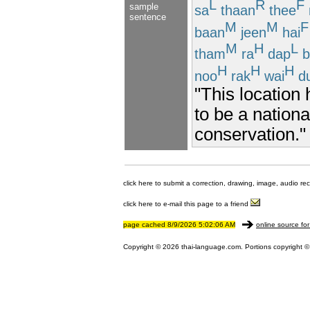
L
R
F
sample
sa
thaan
thee
sentence
M
M
F
baan
jeen
hai
M
H
L
tham
ra
dap
b
H
H
H
noo
rak
wai
d
"This locatio
to be a nationa
conservation."
click here to submit a correction, drawing, image, audio re
click here to e-mail this page to a friend
page cached 8/9/2026 5:02:06 AM
online source for
Copyright © 2026 thai-language.com. Portions copyright © 