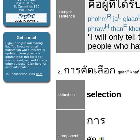
คือ
ผู้
ที่
ได้รั
Aye A. M. $33
S. Cummings $25
Will F. $20
sample
R
L
sentence
phohm
ja
glaao
H
F
phraw
than
khe
"I will only te
Get e-mail
Sign-up to join our mail­ing
people who ha
list. You'll receive e­mail
notification when this site is
updated. Your privacy is
guaran­teed; this list is not
sold, shared, or used for any
other purpose.
Click here
for
การ
คัดเลือก
more infor­mation.
2.
M
gaan
khat
To unsubscribe, click
here
.
selection
definition
การ
components
คัด