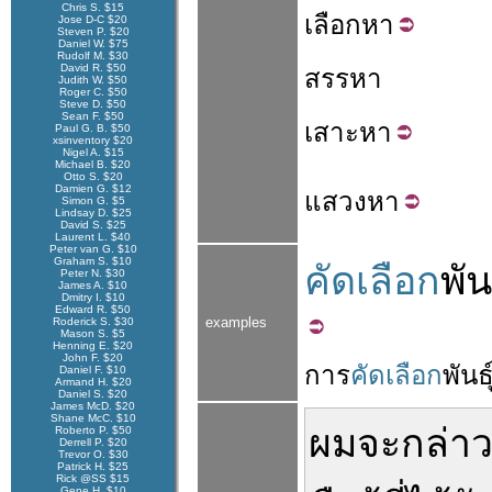
Chris S. $15
เลือก
หา
Jose D-C $20
Steven P. $20
Daniel W. $75
Rudolf M. $30
David R. $50
สรรหา
Judith W. $50
Roger C. $50
Steve D. $50
Sean F. $50
เสาะ
หา
Paul G. B. $50
xsinventory $20
Nigel A. $15
Michael B. $20
Otto S. $20
Damien G. $12
แสวง
หา
Simon G. $5
Lindsay D. $25
David S. $25
Laurent L. $40
Peter van G. $10
Graham S. $10
คัดเลือก
พันธ
Peter N. $30
James A. $10
Dmitry I. $10
Edward R. $50
examples
Roderick S. $30
Mason S. $5
Henning E. $20
John F. $20
การ
คัดเลือก
พันธุ
Daniel F. $10
Armand H. $20
Daniel S. $20
James McD. $20
Shane McC. $10
ผม
จะ
กล่า
Roberto P. $50
Derrell P. $20
Trevor O. $30
Patrick H. $25
Rick @SS $15
Gene H. $10