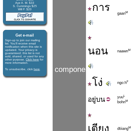
Aye A. M. $33
การ
S. Cummings $25
Will F. $20
M
gaan
Get e-mail
Sign-up to join our mail­ing
list. You'll receive e­mail
notification when this site is
นอน
updated. Your privacy is
M
naawn
guaran­teed; this list is not
sold, shared, or used for any
other purpose.
Click here
for
more infor­mation.
components
To unsubscribe, click
here
.
โง่
F
ngo:h
L
yuu
อยู่
บน
M
bohn
เตียง
M
dtiiang