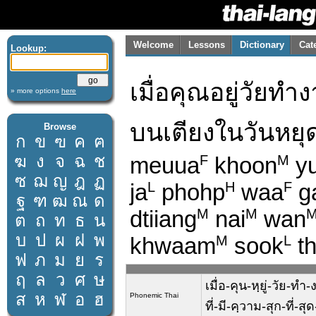
Welcome
Lessons
Dictionary
Cat
Lookup:
เมื่อคุณอยู่วัยท
» more options
here
บนเตียงในวันหยุดเ
Browse
ก
ข
ฃ
ค
ฅ
ฆ
ง
จ
ฉ
ช
meuua
khoon
y
F
M
ซ
ฌ
ญ
ฎ
ฏ
ja
phohp
waa
g
L
H
F
ฐ
ฑ
ฒ
ณ
ด
dtiiang
nai
wan
M
M
ต
ถ
ท
ธ
น
บ
ป
ผ
ฝ
พ
khwaam
sook
t
M
L
ฟ
ภ
ม
ย
ร
ฤ
ล
ว
ศ
ษ
เมื่อ-คุน-หฺยู่-วัย-ท
ส
ห
ฬ
อ
ฮ
Phonemic Thai
ที่-มี-คฺวาม-สุก-ที่-สุ