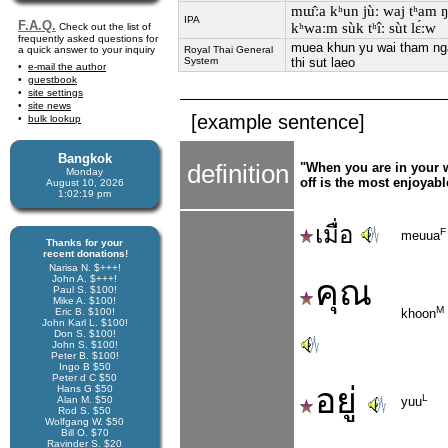
mɯ̂ːa kʰun jùː waj tʰam ŋaː
IPA
F.A.Q.
kʰwaːm sùk tʰîː sùt lɛ́ːw
Check out the list of
frequently asked questions for
muea khun yu wai tham nga
a quick answer to your inquiry
Royal Thai General
System
thi sut laeo
e-mail the author
guestbook
site settings
site news
[example sentence]
bulk lookup
Bangkok
definition
"When you are in your w
Monday
off is the most enjoyabl
August 10, 2026
1:02:19 pm
เมื่อ
F
meuua
Thanks for your
recent donations!
Narisa N. $+++!
John A. $+++!
คุณ
Paul S. $100!
Mike A. $100!
M
Eric B. $100!
khoon
John Karl L. $100!
Don S. $100!
John S. $100!
Peter B. $100!
Ingo B $50
Peter d C $50
อยู่
Hans G $50
L
Alan M. $50
yuu
Rod S. $50
Wolfgang W. $50
Bill O. $70
Ravinder S. $20