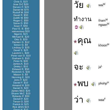
วัย
Chris S. $15
M
Jose D-C $20
wai
Steven P. $20
Daniel W. $75
Rudolf M. $30
David R. $50
ทำ
งาน
Judith W. $50
M
tham
Roger C. $50
Steve D. $50
M
ngaan
Sean F. $50
Paul G. B. $50
xsinventory $20
Nigel A. $15
Michael B. $20
คุณ
Otto S. $20
Damien G. $12
M
Simon G. $5
khoon
Lindsay D. $25
David S. $25
Laurent L. $40
Peter van G. $10
Graham S. $10
Peter N. $30
จะ
James A. $10
L
Dmitry I. $10
ja
Edward R. $50
Roderick S. $30
Mason S. $5
Henning E. $20
พบ
John F. $20
H
Daniel F. $10
phohp
Armand H. $20
Daniel S. $20
James McD. $20
Shane McC. $10
Roberto P. $50
ว่า
Derrell P. $20
F
waa
Trevor O. $30
Patrick H. $25
Rick @SS $15
Gene H. $10