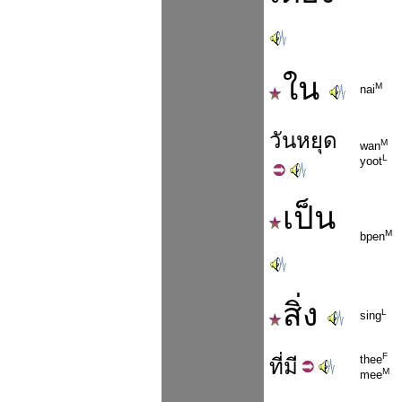
ใน
M
nai
วัน
หยุด
M
wan
L
yoot
เป็น
M
bpen
สิ่ง
L
sing
F
thee
ที่
มี
M
mee