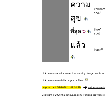
ความ
khwaa
L
sook
สุข
F
thee
ที่
สุด
L
soot
แล้ว
H
laaeo
click here to submit a correction, drawing, image, audio re
click here to e-mail this page to a friend
page cached 8/9/2026 11:02:14 PM
online source f
Copyright © 2026 thai-language.com. Portions copyright © 