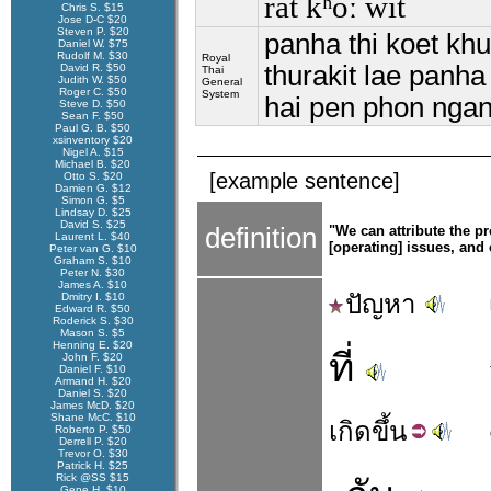
rát kʰoː wít
Chris S. $15
Jose D-C $20
Steven P. $20
panha thi koet kh
Daniel W. $75
Rudolf M. $30
Royal
thurakit lae panha
David R. $50
Thai
Judith W. $50
General
Roger C. $50
System
hai pen phon ngan
Steve D. $50
Sean F. $50
Paul G. B. $50
xsinventory $20
Nigel A. $15
Michael B. $20
[example sentence]
Otto S. $20
Damien G. $12
Simon G. $5
Lindsay D. $25
David S. $25
definition
"We can attribute the 
Laurent L. $40
[operating] issues, and
Peter van G. $10
Graham S. $10
Peter N. $30
James A. $10
ปัญหา
Dmitry I. $10
Edward R. $50
Roderick S. $30
Mason S. $5
Henning E. $20
ที่
John F. $20
Daniel F. $10
Armand H. $20
Daniel S. $20
James McD. $20
Shane McC. $10
เกิด
ขึ้น
Roberto P. $50
Derrell P. $20
Trevor O. $30
Patrick H. $25
Rick @SS $15
Gene H. $10