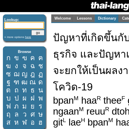
Welcome
Lessons
Dictionary
Cat
Lookup:
ปัญหาที่เกิดขึ้น
» more options
here
ธุรกิจ และปัญหา
Browse
ก
ข
ฃ
ค
ฅ
ฆ
ง
จ
ฉ
ช
จะยกให้เป็นผลง
ซ
ฌ
ญ
ฎ
ฏ
ฐ
ฑ
ฒ
ณ
ด
โควิด-19
ต
ถ
ท
ธ
น
บ
ป
ผ
ฝ
พ
bpan
haa
thee
M
R
F
ฟ
ภ
ม
ย
ร
ngaan
reuu
dto
M
R
ฤ
ล
ว
ศ
ษ
git
lae
bpan
ha
L
H
M
ส
ห
ฬ
อ
ฮ