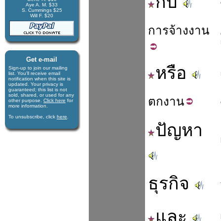
กับ
Aye A. M. $33
S. Cummings $25
Will F. $20
การ
จ้าง
งาน
Get e-mail
หรือ
Sign-up to join our mail­ing
list. You'll receive e­mail
notification when this site is
updated. Your privacy is
guaran­teed; this list is not
sold, shared, or used for any
ตก
งาน
other purpose.
Click here
for
more infor­mation.
To unsubscribe, click
here
.
ปัญหา
ธุรกิจ
และ