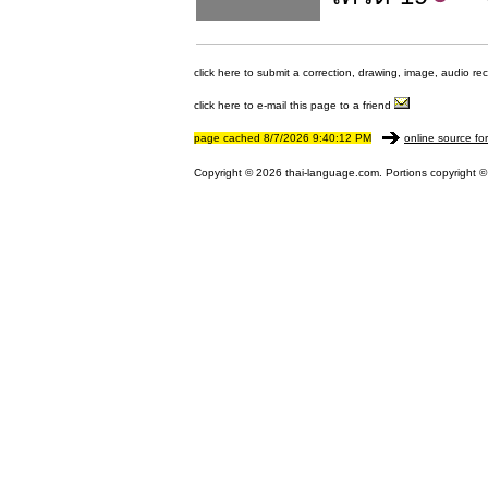
click here to submit a correction, drawing, image, audio re
click here to e-mail this page to a friend
page cached 8/7/2026 9:40:12 PM
online source fo
Copyright © 2026 thai-language.com. Portions copyright © 