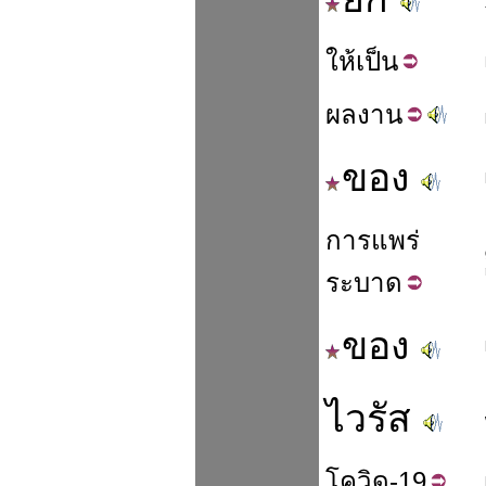
ให้
เป็น
ผล
งาน
ของ
การ
แพร่
ระบาด
ของ
ไวรัส
โควิด
-19