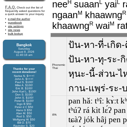
nee
suaan
yai
r
H
L
L
F.A.Q.
Check out the list of
frequently asked questions for
ngaan
khaawng
M
R
a quick answer to your inquiry
e-mail the author
khaawng
wai
ra
R
M
guestbook
site settings
site news
bulk lookup
ปัน-หา-ที่-เกิด
Bangkok
Saturday
August 8, 2026
11:40:17 am
ปัน-หา-ทุ-ระ-
Phonemic
Thai
Thanks for your
หฺนะ-นี้-ส่วน-
recent donations!
Narisa N. $+++!
John A. $+++!
Paul S. $100!
กาน-แพฺร่-ระ-
Mike A. $100!
Eric B. $100!
John Karl L. $100!
Don S. $100!
John S. $100!
pan hǎː tʰîː kɤ̀ːt
Peter B. $100!
Ingo B $50
Peter d C $50
tʰúʔ rá kìt lɛ́ʔ pan
Hans G $50
Alan M. $50
IPA
Rod S. $50
tɕàʔ jók hâj pen p
Wolfgang W. $50
Bill O. $70
Ravinder S. $20