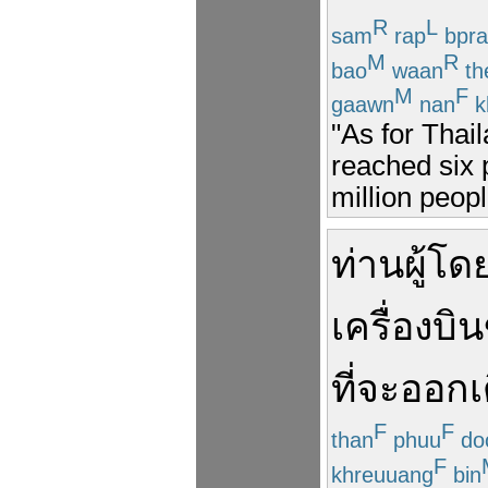
R
L
sam
rap
bpra
M
R
bao
waan
th
M
F
gaawn
nan
k
"As for Thai
reached six 
million peopl
ท่าน
ผู้โ
เครื่องบิน
ที่จะ
ออกเ
F
F
than
phuu
do
F
khreuuang
bin