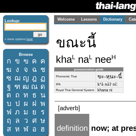
Welcome
Lessons
Dictionary
Cat
Lookup:
ขณะนี้
» more options
here
Browse
kha
na
nee
L
L
H
ก
ข
ฃ
ค
ฅ
ฆ
ง
จ
ฉ
ช
pronunciation guide
ขะ-หฺนะ-นี้
ซ
ฌ
ญ
ฎ
ฏ
Phonemic Thai
kʰà nàʔ níː
ฐ
ฑ
ฒ
ณ
ด
IPA
khana ni
Royal Thai General System
ต
ถ
ท
ธ
น
บ
ป
ผ
ฝ
พ
[adverb]
ฟ
ภ
ม
ย
ร
ฤ
ล
ว
ศ
ษ
definition
now; at pre
ส
ห
ฬ
อ
ฮ