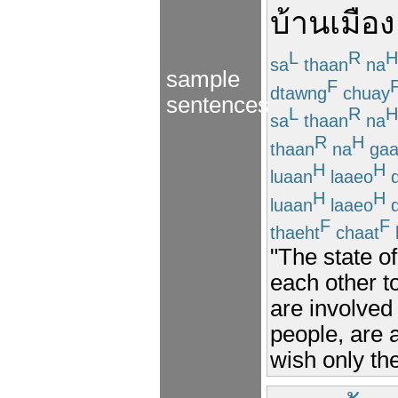
บ้านเมือง
L
R
H
sa
thaan
na
sample
F
dtawng
chuay
sentences
L
R
H
sa
thaan
na
R
H
thaan
na
gaa
H
H
luaan
laaeo
d
H
H
luaan
laaeo
d
F
F
thaeht
chaat
"The state o
each other t
are involved 
people, are 
wish only the