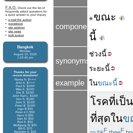
F.A.Q.
Check out the list of
frequently asked questions for
ขณะ
a quick answer to your inquiry
e-mail the author
guestbook
components
site settings
site news
นี้
bulk lookup
Bangkok
Monday
ช่วง
นี้
August 10, 2026
1:15:46 pm
synonyms
ระยะ
นี้
Thanks for your
recent donations!
Narisa N. $+++!
example
ใน
ขณะนี้
John A. $+++!
Paul S. $100!
Mike A. $100!
Eric B. $100!
John Karl L. $100!
โรค
ที่
เป็น
Don S. $100!
John S. $100!
Peter B. $100!
Ingo B $50
Peter d C $50
ที่สุด
ใน
ขณ
Hans G $50
Alan M. $50
Rod S. $50
Wolfgang W. $50
Bill O. $70
F
F
ro:hk
thee
bp
Ravinder S. $20