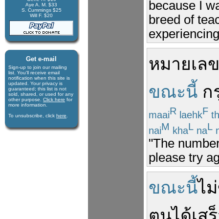
because I wa
Aye A. M. $33
S. Cummings $25
breed of tea
Will F. $20
experiencing
หมายเล
Get e-mail
Sign-up to join our mail­ing
list. You'll receive e­mail
notification when this site is
updated. Your privacy is
ขณะนี้
ก
guaran­teed; this list is not
sold, shared, or used for any
other purpose.
Click here
for
more infor­mation.
R
F
maai
laehk
t
To unsubscribe, click
here
.
M
L
L
nai
kha
na
n
"The number y
please try ag
ขณะนี้
ไม่
ตน
ได้
เสร