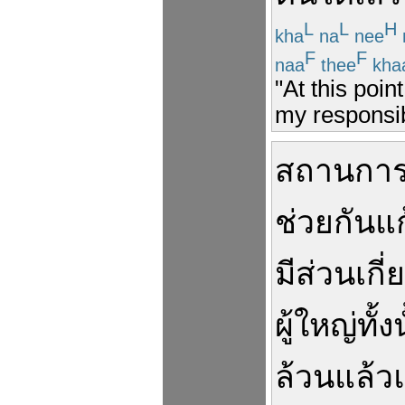
L
L
H
kha
na
nee
F
F
naa
thee
kha
"At this poi
my responsib
สถานการ
ช่วยกัน
แ
มีส่วน
เกี่
ผู้ใหญ่
ทั้ง
ล้วนแล้ว