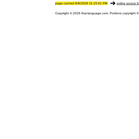
page cached 8/9/2026 11:15:41 PM
online source f
Copyright © 2026 thai-language.com. Portions copyright © 