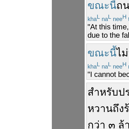
ขณะนี้
ถน
L
L
H
kha
na
nee
"At this time
due to the fal
ขณะนี้
ไม
L
L
H
kha
na
nee
"I cannot be
สำหรับ
ป
หวาน
ถึง
ร
กว่า
๓
ล้