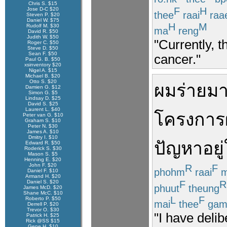
Chris S. $15
F
H
Jose D-C $20
thee
raai
raa
Steven P. $20
Daniel W. $75
H
M
Rudolf M. $30
ma
reng
David R. $50
Judith W. $50
"Currently, t
Roger C. $50
Steve D. $50
Sean F. $50
cancer."
Paul G. B. $50
xsinventory $20
Nigel A. $15
Michael B. $20
Otto S. $20
ผม
ร่ายม
Damien G. $12
Simon G. $5
Lindsay D. $25
David S. $25
Laurent L. $40
โครงการ
Peter van G. $10
Graham S. $10
Peter N. $30
James A. $10
Dmitry I. $10
ปัญหา
อยู่
Edward R. $50
Roderick S. $30
Mason S. $5
Henning E. $20
John F. $20
R
F
phohm
raai
m
Daniel F. $10
Armand H. $20
F
R
Daniel S. $20
phuut
theung
James McD. $20
Shane McC. $10
L
F
Roberto P. $50
mai
thee
ga
Derrell P. $20
Trevor O. $30
"I have delib
Patrick H. $25
Rick @SS $15
Gene H. $10