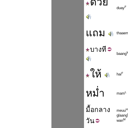
ด้วย
F
duay
แถม
thaae
บาง
ที
baang
ให้
F
hai
หม่ำ
L
mam
มื้อ
กลาง
H
meuu
glaang
วัน
M
wan