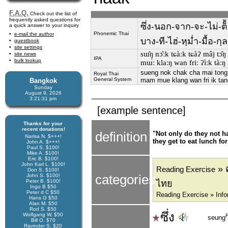
F.A.Q.
Check out the list of
frequently asked questions for
ซึ่ง-นอก-จาก-จะ-ไม่-ต็
a quick answer to your inquiry
Phonemic Thai
e-mail the author
บาง-ที-ไฮ่-หฺม่ำ-มื้อ-กฺ
guestbook
site settings
sɯ̂ŋ nɔ̂ːk tɕàːk tɕàʔ mâj tɔ̂
site news
IPA
bulk lookup
mɯ́ː klaːŋ wan friː ʔìːk tàːŋ 
sueng nok chak cha mai tong 
Royal Thai
General System
mam mue klang wan fri ik ta
Bangkok
Sunday
August 9, 2026
3:21:32 pm
[example sentence]
Thanks for your
recent donations!
definition
"Not only do they not ha
Narisa N. $+++!
they get to eat lunch for
John A. $+++!
Paul S. $100!
Mike A. $100!
Eric B. $100!
John Karl L. $100!
» 
Reading Exercise
Don S. $100!
John S. $100!
categories
Peter B. $100!
ไทย
Ingo B $50
Peter d C $50
Reading Exercise » Info
Hans G $50
Alan M. $50
Rod S. $50
ซึ่ง
Wolfgang W. $50
seung
Bill O. $70
Ravinder S. $20