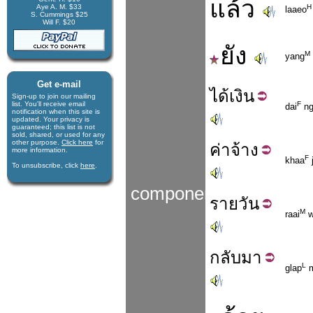
แล้ว
Aye A. M. $33
H
laaeo
S. Cummings $25
Will F. $20
ยัง
M
yang
Get e-mail
ได้
เงิน
Sign-up to join our mail­ing
list. You'll receive e­mail
F
dai
ng
notification when this site is
updated. Your privacy is
guaran­teed; this list is not
sold, shared, or used for any
other purpose.
Click here
for
ค่า
จ้าง
more infor­mation.
F
khaa
To unsubscribe, click
here
.
components
ราย
วัน
M
raai
w
กลับ
มา
L
glap
m