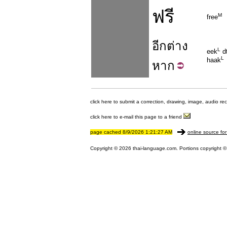
ฟรี
M
free
อีก
ต่าง
L
eek
d
L
haak
หาก
click here to submit a correction, drawing, image, audio re
click here to e-mail this page to a friend
page cached 8/9/2026 1:21:27 AM
online source for
Copyright © 2026 thai-language.com. Portions copyright © 