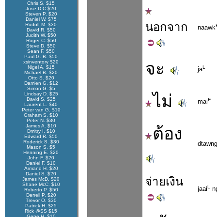
Chris S. $15
Jose D-C $20
Steven P. $20
Daniel W. $75
นอก
จาก
Rudolf M. $30
naawk
David R. $50
Judith W. $50
Roger C. $50
Steve D. $50
Sean F. $50
Paul G. B. $50
xsinventory $20
จะ
Nigel A. $15
L
ja
Michael B. $20
Otto S. $20
Damien G. $12
Simon G. $5
Lindsay D. $25
ไม่
David S. $25
F
mai
Laurent L. $40
Peter van G. $10
Graham S. $10
Peter N. $30
James A. $10
ต้อง
Dmitry I. $10
Edward R. $50
Roderick S. $30
dtawn
Mason S. $5
Henning E. $20
John F. $20
Daniel F. $10
Armand H. $20
Daniel S. $20
จ่าย
เงิน
James McD. $20
Shane McC. $10
L
jaai
n
Roberto P. $50
Derrell P. $20
Trevor O. $30
Patrick H. $25
Rick @SS $15
Gene H. $10