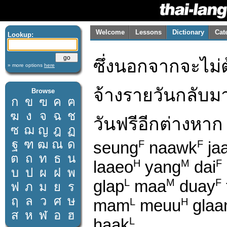
Welcome
Lessons
Dictionary
Cat
Lookup:
ซึ่งนอกจากจะไม่ต้
» more options
here
จ้างรายวันกลับม
Browse
ก
ข
ฃ
ค
ฅ
ฆ
ง
จ
ฉ
ช
วันฟรีอีกต่างหาก
ซ
ฌ
ญ
ฎ
ฏ
ฐ
ฑ
ฒ
ณ
ด
seung
naawk
ja
F
F
ต
ถ
ท
ธ
น
laaeo
yang
dai
H
M
F
บ
ป
ผ
ฝ
พ
glap
maa
duay
L
M
F
ฟ
ภ
ม
ย
ร
ฤ
ล
ว
ศ
ษ
mam
meuu
glaa
L
H
ส
ห
ฬ
อ
ฮ
haak
L