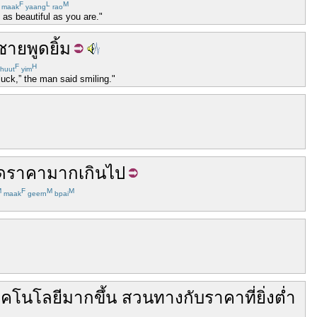
F
L
M
maak
yaang
rao
 as beautiful as you are."
้ชาย
พูด
ยิ้ม
F
H
huut
yim
uck,” the man said smiling."
ดราคา
มากเกินไป
M
F
M
M
maak
geern
bpai
ทคโนโลยี
มากขึ้น
สวนทาง
กับ
ราคา
ที่
ยิ่ง
ต่ำ