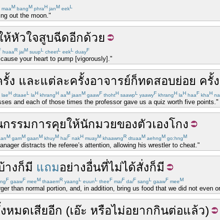
M
M
H
M
L
maa
bang
phra
jan
eek
ting out the moon."
ให้
หัวใจ
สูบฉีด
อีกด้วย
F
R
M
L
L
L
F
huaa
jai
suup
cheet
eek
duay
l cause your heart to pump [vigorously]."
รั้ง
และ
แต่ละ
ครั้ง
อาจารย์
ก็
ทดสอบย่อย
ครั้ง
H
L
H
H
M
M
F
H
L
F
H
H
F
H
lae
dtaae
la
khrang
aa
jaan
gaaw
thoht
saawp
yaawy
khrang
la
haa
kha
na
asses and each of those times the professor gave us a quiz worth five points."
น
กรรมการ
คุย
ให้
นักมวย
ของตัวเอง
โกง
M
M
M
M
F
H
M
R
M
M
M
aan
gam
gaan
khuy
hai
nak
muay
khaawng
dtuaa
aehng
go:hng
ger distracts the referee’s attention, allowing his wrestler to cheat."
บ้าง
ก็มี
แถม
อย่างอื่น
ที่
ไม่ได้
สั่ง
ก็มี
F
F
M
R
L
L
F
F
F
L
F
M
ng
gaaw
mee
thaaem
yaang
euun
thee
mai
dai
sang
gaaw
mee
er than normal portion, and, in addition, bring us food that we did not even or
ั้งหมด
เสียอีก
(
เอ๊ะ
หรือไม่
อยาก
กิน
ต่อ
แล้ว
)