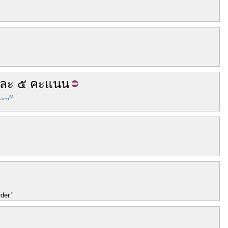
ละ
๕
คะแนน
M
aen
der."