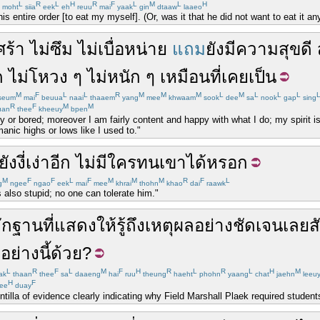
L
R
L
H
R
F
L
M
L
H
moht
siia
eek
eh
reuu
mai
yaak
gin
dtaaw
laaeo
is entire order [to eat my myself]. (Or, was it that he did not want to eat it an
ศร้า
ไม่
ซึม
ไม่
เบื่อหน่าย
แถม
ยังมี
ความสุข
ดี
ด
ไม่
โหวง
ๆ
ไม่
หนัก
ๆ
เหมือน
ที่
เคย
เป็น
M
F
L
L
R
M
M
M
L
M
L
L
L
seum
mai
beuua
naai
thaaem
yang
mee
khwaam
sook
dee
sa
nook
gap
sing
R
F
M
M
uan
thee
kheeuy
bpen
sy or bored; moreover I am fairly content and happy with what I do; my spirit 
anic highs or lows like I used to."
ยัง
งี่เง่า
อีก
ไม่มีใคร
ทน
เขา
ได้
หรอก
M
F
F
L
F
M
M
M
R
F
L
g
ngee
ngao
eek
mai
mee
khrai
thohn
khao
dai
raawk
s also stupid; no one can tolerate him."
ักฐาน
ที่
แสดง
ให้
รู้ถึง
เหตุผล
อย่างชัดเจน
เลย
ส
ง
อย่างนี้
ด้วย
?
L
R
F
L
M
F
H
R
L
R
L
H
M
ak
thaan
thee
sa
daaeng
hai
ruu
theung
haeht
phohn
yaang
chat
jaehn
leeu
H
F
ee
duay
intilla of evidence clearly indicating why Field Marshall Plaek required students