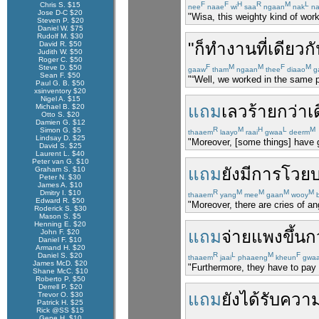
F
F
H
R
M
L
Chris S. $15
nee
naae
wi
saa
ngaan
nak
n
Jose D-C $20
"Wisa, this weighty kind of wor
Steven P. $20
Daniel W. $75
Rudolf M. $30
"
ก็
ทำงาน
ที่
เดียวก
David R. $50
Judith W. $50
Roger C. $50
F
M
M
F
M
Steve D. $50
gaaw
tham
ngaan
thee
diaao
g
Sean F. $50
"“Well, we worked in the same p
Paul G. B. $50
xsinventory $20
Nigel A. $15
แถม
เลวร้าย
กว่าเ
Michael B. $20
Otto S. $20
Damien G. $12
R
M
H
L
M
Simon G. $5
thaaem
laayo
raai
gwaa
deerm
Lindsay D. $25
"Moreover, [some things] have g
David S. $25
Laurent L. $40
Peter van G. $10
แถม
ยังมี
การ
โวย
Graham S. $10
Peter N. $30
James A. $10
R
M
M
M
M
Dmitry I. $10
thaaem
yang
mee
gaan
wooy
b
Edward R. $50
"Moreover, there are cries of an
Roderick S. $30
Mason S. $5
Henning E. $20
แถม
จ่าย
แพง
ขึ้น
ก
John F. $20
Daniel F. $10
Armand H. $20
R
L
M
F
Daniel S. $20
thaaem
jaai
phaaeng
kheun
gwa
James McD. $20
"Furthermore, they have to pay 
Shane McC. $10
Roberto P. $50
Derrell P. $20
แถม
ยัง
ได้รับ
ความ
Trevor O. $30
Patrick H. $25
Rick @SS $15
Gene H. $10