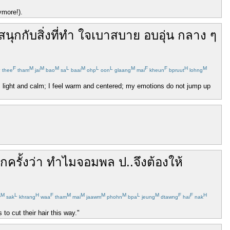
ymore!).
สนุก
กับ
สิ่งที่
ทำ
ใจ
เบา
สบาย
อบอุ่น
กลาง
ๆ
L
F
M
M
M
L
M
L
L
M
F
F
H
M
thee
tham
jai
bao
sa
baai
ohp
oon
glaang
mai
kheun
bpruut
lohng
is light and calm; I feel warm and centered; my emotions do not jump up
ักครั้ง
ว่า
ทำไม
จอมพล
ป.
.
จึง
ต้อง
ให้
M
L
H
F
M
M
M
M
L
M
F
F
H
y
sak
khrang
waa
tham
mai
jaawm
phohn
bpa
jeung
dtawng
hai
nak
 to cut their hair this way."