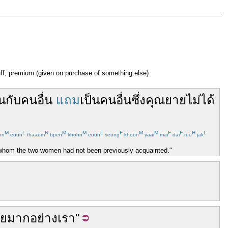
uff; premium (given on purchase of something else)
ัน
กับ
คนอื่น
แถม
เป็น
คนอื่น
ซึ่ง
คุณยาย
ไม่ได้
M
L
R
M
M
L
F
M
M
F
F
H
L
hn
euun
thaaem
bpen
khohn
euun
seung
khoon
yaai
mai
dai
ruu
jak
th whom the two women had not been previously acquainted."
ย
มาก
อย่าง
เรา
"