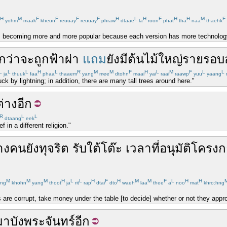
H
M
F
F
F
F
H
L
H
F
H
H
M
F
yohm
maak
kheun
reuuay
reuuay
phraw
dtaae
la
roon
phat
tha
naa
thaehk
 is becoming more and more popular because each version has more technolog
กว่า
จะ
ถูก
ฟ้าผ่า
แถม
ยังมี
ต้นไม้
ใหญ่
รายรอบ
L
L
L
H
L
R
M
M
F
H
L
M
F
L
L
ja
thuuk
faa
phaa
thaaem
yang
mee
dtohn
maai
yai
raai
raawp
yuu
yaang
ck by lightning; in addition, there are many tall trees around here."
ต่าง
อีก
R
L
L
dtaang
eek
f in a different religion."
างคน
ยัง
ทุจริต
รับ
ใต้
โต๊ะ
เวลา
ที่
อนุมัติ
โครงก
M
M
M
H
L
L
H
F
H
M
M
F
L
H
H
ng
khohn
yang
thoot
ja
rit
rap
dtai
dto
waeh
laa
thee
a
noo
mat
khro:hng
s are corrupt, take money under the table [to decide] whether or not they appro
มา
บัง
พระจันทร์
อีก