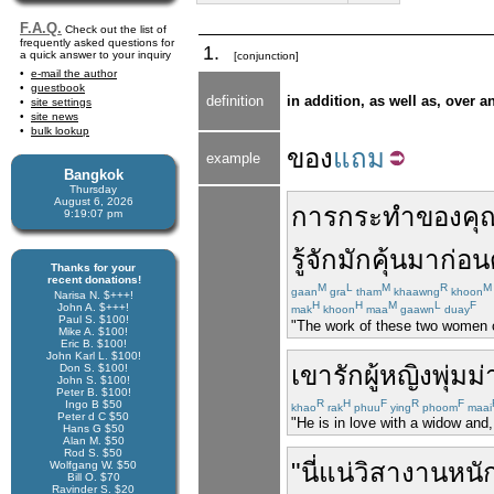
F.A.Q.
Check out the list of
frequently asked questions for
1.
a quick answer to your inquiry
[conjunction]
e-mail the author
guestbook
definition
in addition, as well as, over a
site settings
site news
bulk lookup
ของ
แถม
example
Bangkok
Thursday
August 6, 2026
การ
กระทำ
ของ
คุ
9:19:07 pm
รู้จักมักคุ้น
มาก่อน
Thanks for your
recent donations!
M
L
M
R
M
gaan
gra
tham
khaawng
khoon
Narisa N. $+++!
H
H
M
L
F
John A. $+++!
mak
khoon
maa
gaawn
duay
Paul S. $100!
"The work of these two women cr
Mike A. $100!
Eric B. $100!
John Karl L. $100!
เขา
รัก
ผู้หญิง
พุ่มม
Don S. $100!
John S. $100!
Peter B. $100!
R
H
F
R
F
Ingo B $50
khao
rak
phuu
ying
phoom
maai
Peter d C $50
"He is in love with a widow and
Hans G $50
Alan M. $50
Rod S. $50
"
นี่
แน่
วิสา
งาน
หนั
Wolfgang W. $50
Bill O. $70
Ravinder S. $20