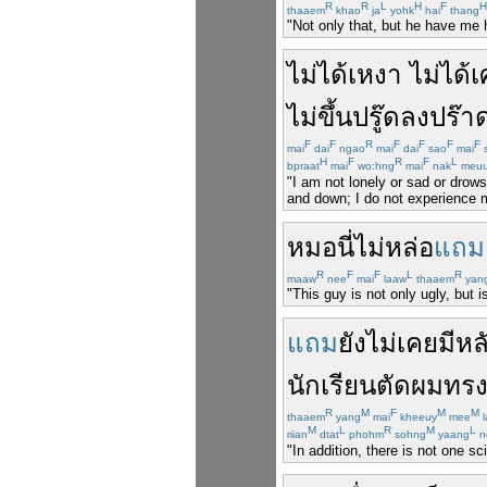
R
R
L
H
F
H
thaaem
khao
ja
yohk
hai
thang
"Not only that, but he have me h
ไม่ได้
เหงา
ไม่ได้
เ
ไม่
ขึ้น
ปรู๊ด
ลง
ปร๊า
F
F
R
F
F
F
F
mai
dai
ngao
mai
dai
sao
mai
H
F
R
F
L
bpraat
mai
wo:hng
mai
nak
meu
"I am not lonely or sad or drow
and down; I do not experience m
หมอ
นี่
ไม่
หล่อ
แถม
R
F
F
L
R
maaw
nee
mai
laaw
thaaem
yan
"This guy is not only ugly, but i
แถม
ยัง
ไม่
เคย
มี
หล
นักเรียน
ตัดผม
ทร
R
M
F
M
M
thaaem
yang
mai
kheeuy
mee
l
M
L
R
M
L
riian
dtat
phohm
sohng
yaang
n
"In addition, there is not one sc