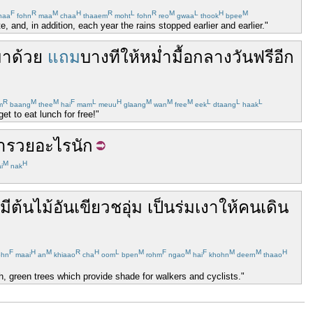
F
R
M
H
R
L
R
M
L
H
M
naa
fohn
maa
chaa
thaaem
moht
fohn
reo
gwaa
thook
bpee
nd, in addition, each year the rains stopped earlier and earlier."
มา
ด้วย
แถม
บางที
ให้
หม่ำ
มื้อกลางวัน
ฟรี
อีก
R
M
M
F
L
H
M
M
M
L
L
L
m
baang
thee
hai
mam
meuu
glaang
wan
free
eek
dtaang
haak
et to eat lunch for free!"
่ำรวย
อะไร
นัก
M
H
i
nak
มี
ต้นไม้
อัน
เขียวชอุ่ม
เป็น
ร่มเงา
ให้
คนเดิน
F
H
M
R
H
L
M
F
M
F
M
M
H
ohn
maai
an
khiaao
cha
oom
bpen
rohm
ngao
hai
khohn
deern
thaao
h, green trees which provide shade for walkers and cyclists."