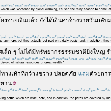
M
H
F
F
L
H
M
L
M
H
F
H
M
F
tham
ma
chaat
thee
thuuk
sam
dteerm
jaak
phaa
wa
lo:hk
raawn
tham
hai
which was worsened by global warming, caused the rainy season to come late, a
้อง
จ่ายเงิน
แล้ว
ยัง
ได้เงิน
ค่าจ้าง
รายวัน
กลับ
F
L
M
H
M
F
M
F
F
M
M
L
M
F
jaai
ngern
laaeo
yang
dai
ngern
khaa
jaang
raai
wan
glap
maa
duay
thaae
y anymore, but they actually get paid on a daily basis; and, in addition, they g
ศ
เล็ก
ๆ
ไม่ได้
มี
ทรัพยากรธรรมชาติ
ยิ่งใหญ่
ร
H
F
F
M
H
H
M
M
M
H
F
F
L
F
M
L
lek
mai
dai
mee
sap
pha
yaa
gaawn
tham
ma
chaat
ying
yai
ram
ruay
a
ra
y devoid of natural resources or great wealth."
ี
ทางเท้า
ที่
กว้างขวาง
ปลอดภัย
แถม
ด้วย
การ
กรยาน
M
M
H
F
F
R
L
M
R
F
M
M
thaang
thaao
thee
gwaang
khwaang
bplaawt
phai
thaaem
duay
gaan
mee
dt
ing paths which are wide, safe, and in addition, the paths are covered by lus