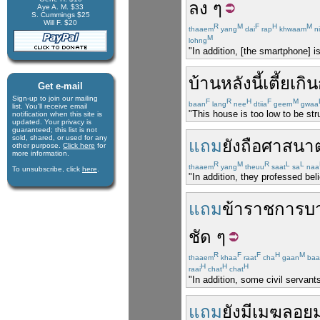
ลง
ๆ
Aye A. M. $33
S. Cummings $25
Will F. $20
R
M
F
H
M
thaaem
yang
dai
rap
khwaam
ni
M
lohng
"In addition, [the smartphone]
บ้าน
หลัง
นี้
เตี้ย
เกิน
Get e-mail
Sign-up to join our mail­ing
F
R
H
F
M
baan
lang
nee
dtiia
geern
gwaa
list. You'll receive e­mail
"This house is too low to be stru
notification when this site is
updated. Your privacy is
guaran­teed; this list is not
sold, shared, or used for any
แถม
ยัง
ถือ
ศาสนา
other purpose.
Click here
for
more infor­mation.
R
M
R
L
L
thaaem
yang
theuu
saat
sa
naa
To unsubscribe, click
here
.
"In addition, they professed belie
แถม
ข้าราชการ
บ
ชัด ๆ
R
F
F
H
M
thaaem
khaa
raat
cha
gaan
baa
H
H
H
raai
chat
chat
"In addition, some civil servant
แถม
ยังมี
เมฆ
ลอย