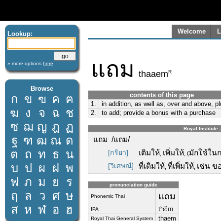
Welcome
L
Lookup:
แถม
» more options
here
R
thaaem
Browse
contents of this page
ก
ข
ฃ
ค
ฅ
1.
in addition, as well as, over and above, pl
ฆ
ง
จ
ฉ
ช
2.
to add; provide a bonus with a purchase
ซ
ฌ
ญ
ฎ
ฏ
Royal Institute 
ฐ
ฑ
ฒ
ณ
ด
แถม /แถม/
ต
ถ
ท
ธ
น
[กริยา]
เติมให้
เพิ่มให้
มักใช้ในก
,
, (
บ
ป
ผ
ฝ
พ
[วิเศษณ์]
ที่เติมให้
ที่เพิ่มให้
เช่น ข
,
,
ฟ
ภ
ม
ย
ร
pronunciation guide
ฤ
ล
ว
ศ
ษ
แถม
Phonemic Thai
ส
ห
ฬ
อ
ฮ
tʰɛ̌ːm
IPA
thaem
Royal Thai General System