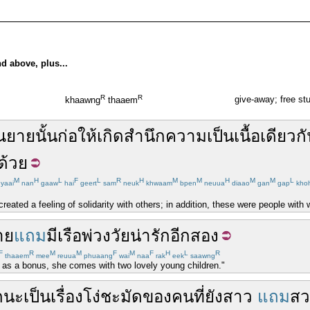
nd above, plus...
R
R
give-away; free st
khaawng
thaaem
ณยาย
นั้น
ก่อให้เกิด
สำนึก
ความเป็นเนื้อเดียวก
ด้วย
M
H
L
F
L
R
H
M
M
H
M
M
L
yaai
nan
gaaw
hai
geert
sam
neuk
khwaam
bpen
neuua
diaao
gan
gap
kho
eated a feeling of solidarity with others; in addition, these were people wi
่าย
แถม
มี
เรือพ่วง
วัย
น่ารัก
อีก
สอง
F
R
M
M
F
M
F
H
L
R
thaaem
mee
reuua
phuaang
wai
naa
rak
eek
saawng
, as a bonus, she comes with two lovely young children."
ก
นะ
เป็นเรื่อง
โง่
ชะมัด
ของ
คน
ที่
ยัง
สาว
แถม
สว