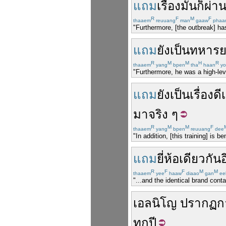
แถม
เรื่อง
มัน
ก็
ผ่า
R
F
M
F
thaaem
reuuang
man
gaaw
phaa
"Furthermore, [the outbreak] ha
แถม
ยัง
เป็น
ทหารย
R
M
M
H
R
thaaem
yang
bpen
tha
haan
yo
"Furthermore, he was a high-leve
แถม
ยัง
เป็นเรื่อง
ดี
มา
จริง
ๆ
R
M
M
F
thaaem
yang
bpen
reuuang
dee
"In addition, [this training] is 
แถม
ยี่ห้อ
เดียวกัน
อ
R
F
F
M
M
thaaem
yee
haaw
diaao
gan
ee
"...and the identical brand cont
เอลนิโญ
ปรากฏก
ทุกปี