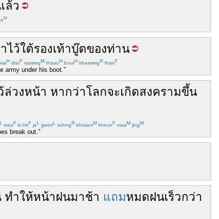
แล้ว
H
eo
าไว้
ใต้
รองเท้าบู๊ต
ของท่าน
H
F
M
H
H
R
F
wai
dtai
raawng
thaao
buut
khaawng
than
re army under his boot."
้
ล่วงหน้า
หากว่า
โลก
จะ
เกิด
สงคราม
ขึ้น
L
F
F
L
L
R
M
F
M
M
waa
lo:hk
ja
geert
sohng
khraam
kheun
maa
jing
does break out."
น
ทำให้
หน้าฝน
มาช้า
แถม
หมด
ฝน
เร็ว
กว่า