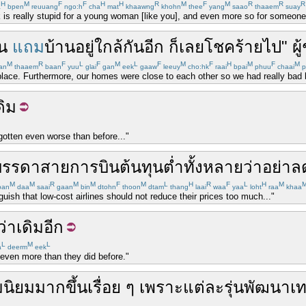
H
M
F
F
H
H
R
M
F
M
R
R
R
a
bpen
reuuang
ngo:h
cha
mat
khaawng
khohn
thee
yang
saao
thaaem
suay
k is really stupid for a young woman [like you], and even more so for someone
ัน
แถม
บ้าน
อยู่ใกล้
กัน
อีก
ก็เลย
โชคร้าย
ไป
"
ผู
M
R
F
L
F
M
L
F
M
F
H
M
F
M
an
thaaem
baan
yuu
glai
gan
eek
gaaw
leeuy
cho:hk
raai
bpai
phuu
chaai
p
lace. Furthermore, our homes were close to each other so we had really bad l
ดิม
otten even worse than before..."
บรรดา
สายการบินต้นทุนต่ำ
ทั้งหลาย
ว่า
อย่า
ล
M
M
R
M
M
F
M
L
H
R
F
L
H
M
an
daa
saai
gaan
bin
dtohn
thoon
dtam
thang
laai
waa
yaa
loht
raa
khaa
guish that low-cost airlines should not reduce their prices too much..."
ว่าเดิม
อีก
L
M
L
a
deerm
eek
even more than they did before."
นิยม
มากขึ้น
เรื่อย ๆ
เพราะ
แต่ละ
รุ่น
พัฒนา
เ