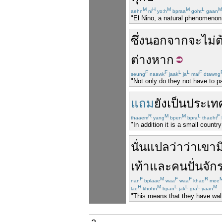
M
H
M
M
L
M
aehn
ni
yo:h
bpraa
goht
gaan
"El Nino, a natural phenomenon 
ซึ่ง
นอกจาก
จะ
ไม่
ต
ต่างหาก
F
F
L
L
F
seung
naawk
jaak
ja
mai
dtawng
"Not only do they not have to pa
แถม
ยัง
เป็น
ประเท
R
M
M
L
F
thaaem
yang
bpen
bpra
thaeht
"In addition it is a small countr
นั่น
แปลว่า
ว่า
เขา
ม
เท้า
และ
คนปั่นจั
F
M
F
F
R
nan
bplaae
waa
waa
khao
mee
H
M
L
L
L
M
lae
khohn
bpan
jak
gra
yaan
"This means that they have walk