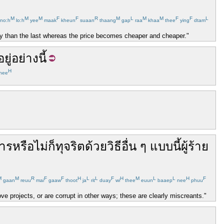
M
M
M
F
F
R
M
L
M
M
F
F
L
no:h
lo:h
yee
maak
kheun
suaan
thaang
gap
raa
khaa
thee
ying
dtam
y than the last whereas the price becomes cheaper and cheaper."
อยู่
อย่างนี้
H
nee
าร
หรือไม่
ก็
ทุจริต
ด้วย
วิธี
อื่น
ๆ
แบบนี้
ผู้ร้าย
M
M
R
F
F
H
L
L
F
H
M
L
L
H
F
gaan
reuu
mai
gaaw
thoot
ja
rit
duay
wi
thee
euun
baaep
nee
phuu
ve projects, or are corrupt in other ways; these are clearly miscreants."