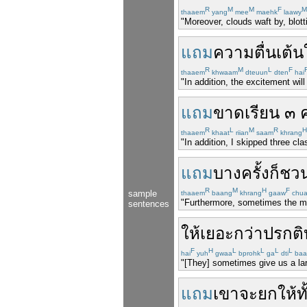
R
M
M
F
M
thaaem
yang
mee
maehk
laawy
"Moreover, clouds waft by, blot
แถม
ความตื่นเต้น
R
M
L
F
thaaem
khwaam
dteuun
dten
hai
"In addition, the excitement wil
แถม
ขาด
เรียน
๓
ค
R
L
M
R
H
thaaem
khaat
riian
saam
khrang
"In addition, I skipped three cl
แถม
บางครั้ง
ก็
ชว
R
M
H
F
sample
thaaem
baang
khrang
gaaw
chu
"Furthermore, sometimes the mana
sentences
ให้
เยอะ
กว่า
ปรกติ
F
H
L
L
L
L
hai
yuh
gwaa
bprohk
ga
dti
baa
"[They] sometimes give us a larg
แถม
เขา
จะ
ยกให้
ท