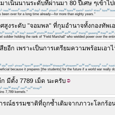
นมา
เนิ่นนาน
ระดับ
ที่ผ่านมา
80
ปี
เศษ ๆ
เข้าไป
L
M
F
M
H
L
F
L
M
M
L
L
F
M
n
maa
neern
naan
ra
dap
thee
phaan
maa
bpee
saeht
saeht
khao
bpai
laa
s been over for a long time already—for more than eighty years."
ศสูง
ระดับ
"
จอมพล
"
ที่
กุมอำนาจ
ทั้ง
กองทัพ
เอ
H
R
H
L
M
M
F
M
M
F
H
M
H
M
ht
suung
ra
dap
jaawm
phohn
thee
goom
am
naat
thang
gaawng
thap
ao
l soldier holding the rank of “Field Marshall” who wielded power over the enti
เสียอีก
เพราะ
เป็น
การเตรียม
ความพร้อม
เอาไว
M
R
L
H
M
M
M
M
H
M
H
F
F
siia
eek
phraw
bpen
gaan
dtriiam
khwaam
phraawm
ao
wai
luaang
naa
haak
beneficial because it prepares [the students] for the future if a world war really 
ีก
มี
ตั้ง
7789
เม็ด
นะ
ครับ
L
M
F
H
H
H
k
mee
dtang
met
na
khrap
ains 7,789 kernels."
ารณ์ธรรมชาติ
ที่
ถูก
ซ้ำเติม
จาก
ภาวะโลกร้อ